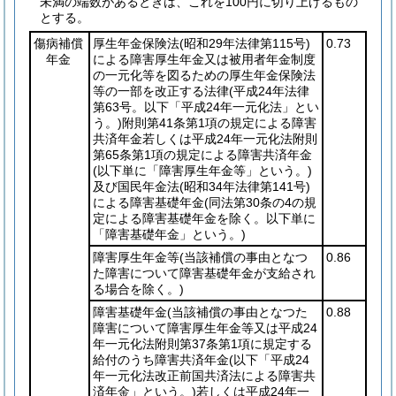
未満の端数があるときは、これを100円に切り上げるもの
とする。
傷病補償
厚生年金保険法
(昭和29年法律第115号)
0.73
年金
による障害厚生年金又は被用者年金制度
の一元化等を図るための厚生年金保険法
等の一部を改正する法律
(平成24年法律
第63号。以下「平成24年一元化法」とい
う。)
附則第41条第1項の規定による障害
共済年金若しくは平成24年一元化法附則
第65条第1項の規定による障害共済年金
(以下単に「障害厚生年金等」という。)
及び国民年金法
(昭和34年法律第141号)
による障害基礎年金
(同法第30条の4の規
定による障害基礎年金を除く。以下単に
「障害基礎年金」という。)
障害厚生年金等
(当該補償の事由となつ
0.86
た障害について障害基礎年金が支給され
る場合を除く。)
障害基礎年金
(当該補償の事由となつた
0.88
障害について障害厚生年金等又は平成24
年一元化法附則第37条第1項に規定する
給付のうち障害共済年金
(以下「平成24
年一元化法改正前国共済法による障害共
済年金」という。)
若しくは平成24年一