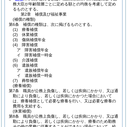
務大臣が年齢階層ごとに定める額との均衡を考慮して定め
るものとする。
第2章
補償及び福祉事業
(補償の種類)
第6条
補償の種類は、次に掲げるものとする。
(1)
療養補償
(2)
休業補償
(3)
傷病補償年金
(4)
障害補償
ア
障害補償年金
イ
障害補償一時金
(5)
介護補償
(6)
遺族補償
ア
遺族補償年金
イ
遺族補償一時金
(7)
葬祭補償
(療養補償)
第7条
職員が公務上負傷し、若しくは疾病にかかり、又は通
勤により負傷し、若しくは疾病にかかつた場合において
は、療養補償として必要な療養を行い、又は必要な療養の
費用を支給する。
(休業補償)
第8条
職員が公務上負傷し、若しくは疾病にかかり、又は通
勤により負傷し、若しくは疾病にかかり、療養のため勤務
その他の業務に従事することができない場合において、給