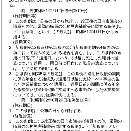
次に2条を加える改正規定は、昭和56年11月1日から施行す
る。
附
則
(昭和61年7月2日
条例第10号)
(施行期日等)
1
この条例は、公布の日から施行し、改正後の日向市議会の
議員その他非常勤の職員の公務災害補償等に関する条例
(以
下「新条例」という。)
の規定は、昭和61年4月1日から適
用する。
(適用区分)
2
新条例第12条及び第13条の規定
(新条例附則第4条の2第1
項において読み替えられる場合を含む。)
は、この条例の適
用の日
(以下「適用日」という。)
以後に死亡した職員の遺
族について適用し、同日前に死亡した職員の遺族について
は、なお従前の例による。
3
新条例附則第5条の規定は、この条例の適用日以後の期間
に係る年金たる補償及び適用日以後に支給すべき事由の生
じた休業補償について適用し、適用日前の期間に係る年金
たる補償及び適用日前に支給すべき事由の生じた休業補償
については、なお従前の例による。
附
則
(昭和62年6月26日
条例第16号)
(施行期日)
1
この条例は、公布の日から施行する。
(経過措置)
2
この条例による改正後の日向市議会の議員その他非常勤の
職員の公務災害補償等に関する条例
(以下「新条例」とい