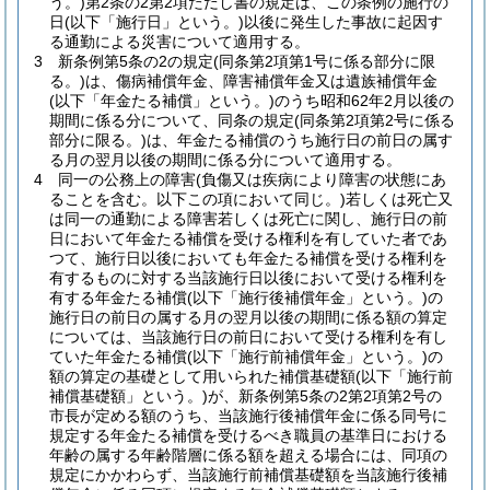
う。)
第2条の2第2項ただし書の規定は、この条例の施行の
日
(以下「施行日」という。)
以後に発生した事故に起因す
る通勤による災害について適用する。
3
新条例第5条の2の規定
(同条第2項第1号に係る部分に限
る。)
は、傷病補償年金、障害補償年金又は遺族補償年金
(以下「年金たる補償」という。)
のうち昭和62年2月以後の
期間に係る分について、同条の規定
(同条第2項第2号に係る
部分に限る。)
は、年金たる補償のうち施行日の前日の属す
る月の翌月以後の期間に係る分について適用する。
4
同一の公務上の障害
(負傷又は疾病により障害の状態にあ
ることを含む。以下この項において同じ。)
若しくは死亡又
は同一の通勤による障害若しくは死亡に関し、施行日の前
日において年金たる補償を受ける権利を有していた者であ
つて、施行日以後においても年金たる補償を受ける権利を
有するものに対する当該施行日以後において受ける権利を
有する年金たる補償
(以下「施行後補償年金」という。)
の
施行日の前日の属する月の翌月以後の期間に係る額の算定
については、当該施行日の前日において受ける権利を有し
ていた年金たる補償
(以下「施行前補償年金」という。)
の
額の算定の基礎として用いられた補償基礎額
(以下「施行前
補償基礎額」という。)
が、新条例第5条の2第2項第2号の
市長が定める額のうち、当該施行後補償年金に係る同号に
規定する年金たる補償を受けるべき職員の基準日における
年齢の属する年齢階層に係る額を超える場合には、同項の
規定にかかわらず、当該施行前補償基礎額を当該施行後補