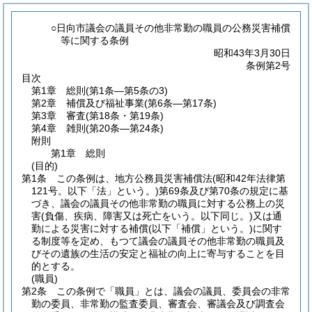
○日向市議会の議員その他非常勤の職員の公務災害補償
等に関する条例
昭和43年3月30日
条例第2号
目次
第1章
総則
(第1条―第5条の3)
第2章
補償及び福祉事業
(第6条―第17条)
第3章
審査
(第18条・第19条)
第4章
雑則
(第20条―第24条)
附則
第1章
総則
(目的)
第1条
この条例は、地方公務員災害補償法
(昭和42年法律第
121号。以下「法」という。)
第69条及び第70条の規定に基
づき、議会の議員その他非常勤の職員に対する公務上の災
害
(負傷、疾病、障害又は死亡をいう。以下同じ。)
又は通
勤による災害に対する補償
(以下「補償」という。)
に関す
る制度等を定め、もつて議会の議員その他非常勤の職員及
びその遺族の生活の安定と福祉の向上に寄与することを目
的とする。
(職員)
第2条
この条例で「職員」とは、議会の議員、委員会の非常
勤の委員、非常勤の監査委員、審査会、審議会及び調査会