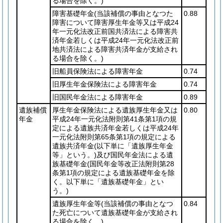
る場合を除く。)
障害基礎年金
(当該補償の事由となつた
0.88
障害について障害厚生年金等又は平成24
年一元化法改正前国共済法による障害共
済年金若しくは平成24年一元化法改正前
地共済法による障害共済年金が支給され
る場合を除く。)
旧船員保険法による障害年金
0.74
旧厚生年金保険法による障害年金
0.74
旧国民年金法による障害年金
0.89
遺族補償
厚生年金保険法による遺族厚生年金又は
0.80
年金
平成24年一元化法附則第41条第1項の規
定による遺族共済年金若しくは平成24年
一元化法附則第65条第1項の規定による
遺族共済年金
(以下単に「遺族厚生年金
等」という。)
及び国民年金法による遺
族基礎年金
(国民年金等改正法附則第28
条第1項の規定による遺族基礎年金を除
く。以下単に「遺族基礎年金」とい
う。)
遺族厚生年金等
(当該補償の事由となつ
0.84
た死亡について遺族基礎年金が支給され
る場合を除く。)