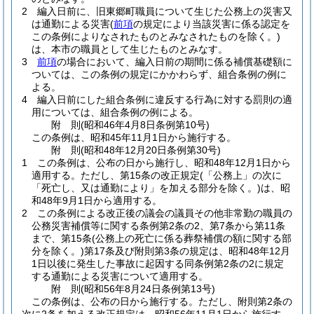
2
編入日前に、旧東郷町職員について生じた公務上の災害又
は通勤による災害
(
前項
の規定により当該災害に係る認定を
この条例によりなされたものとみなされたものを除く。)
は、本市の職員として生じたものとみなす。
3
前項
の場合において、編入日前の期間に係る補償基礎額に
ついては、この条例の規定にかかわらず、組合条例の例に
よる。
4
編入日前にした組合条例に違反する行為に対する罰則の適
用については、組合条例の例による。
附
則
(昭和46年4月8日
条例第10号)
この条例は、昭和45年11月1日から施行する。
附
則
(昭和48年12月20日
条例第30号)
1
この条例は、公布の日から施行し、昭和48年12月1日から
適用する。
ただし、第15条の改正規定
(「公務上」の次に
「死亡し、又は通勤により」を加える部分を除く。)
は、昭
和48年9月1日から適用する。
2
この条例による改正後の議会の議員その他非常勤の職員の
公務災害補償等に関する条例第2条の2、第7条から第11条
まで、第15条
(公務上の死亡に係る葬祭補償の額に関する部
分を除く。)
第17条及び附則第3条の規定は、昭和48年12月
1日以後に発生した事故に起因する同条例第2条の2に規定
する通勤による災害について適用する。
附
則
(昭和56年8月24日
条例第13号)
この条例は、公布の日から施行する。
ただし、附則第2条の