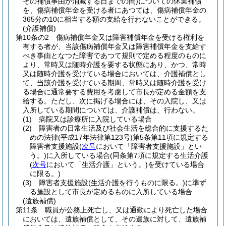
その補償事由が消滅する日までの間)
についての休業補償
を、傷病補償年金を受ける者にあつては、傷病補償年金の
365分の10に相当する額の支給を行わないことができる。
(介護補償)
第10条の2
傷病補償年金又は障害補償年金を受ける権利を
有する者が、当該傷病補償年金又は障害補償年金を支給す
べき事由となつた障害であつて規則で定める程度のものに
より、常時又は随時介護を要する状態にあり、かつ、常時
又は随時介護を受けている場合においては、介護補償とし
て、当該介護を受けている期間、常時又は随時介護を受け
る場合に通常要する費用を考慮して市長が定める金額を支
給する。
ただし、次に掲げる場合には、その入院し、又は
入所している期間については、介護補償は、行わない。
(1)
病院又は診療所に入院している場合
(2)
障害者の日常生活及び社会生活を総合的に支援するた
めの法律
(平成17年法律第123号)
第5条第11項に規定する
障害者支援施設
(
次号
において「障害者支援施設」とい
う。)
に入所している場合
(同条第7項に規定する生活介護
(
次号
において「生活介護」という。)
を受けている場合
に限る。)
(3)
障害者支援施設
(生活介護を行うものに限る。)
に準ず
る施設として市長が定めるものに入所している場合
(遺族補償)
第11条
職員が公務上死亡し、又は通勤により死亡した場合
においては、遺族補償として、その遺族に対して、遺族補