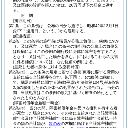
偽の報告をし、文書その他の物件を提出せず、出頭せず、
又は医師の診断を拒んだ者は、20万円以下の罰金に処す
る。
附
則
(施行期日)
第1条
この条例は、公布の日から施行し、昭和42年12月1日
(以下「適用日」という。)
から適用する。
(経過措置)
第2条
この条例の施行前に職員が公務上負傷し、疾病にかか
り、又は死亡した場合
(この条例の施行前の公務上の負傷又
は疾病によりこの条例の施行後に身体に障害を有すること
となり、又は死亡した場合を含む。)
におけるこれらの災害
に係る補償については、なお従前の例による。
(脳死した者の身体に対する療養補償)
第2条の2
この条例の規定に基づく療養
(療養に要する費用の
支給に係る当該療養を含む。以下同じ。)
の給付に継続し
て、臓器の移植に関する法律
(平成9年法律第104号)
第6条第
2項の脳死した者の身体への処置がされた場合には、当分の
間、当該処置はこの条例の規定に基づく療養の給付として
されたものとみなす。
(障害補償年金差額一時金)
第2条の3
当分の間、障害補償年金を受ける権利を有する者
が死亡した場合において、その者に支給された当該障害補
償年金及び当該障害補償年金に係る障害補償年金前払一時
金の額の合計額が、
次の表
の左欄に掲げる当該障害補償年