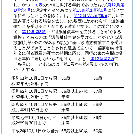
し、かつ、
同表
の中欄に掲げる年齢であつたもの
(
第12条第
1項第4号
に規定する者であつて
第13条第1項第6号
に該当す
るに至らないものを除く。)
は、
第12条第1項
(
前項
において
読み替えられる場合を含む。)
の規定にかかわらず、遺族補
償年金を受けることができる遺族とする。
この場合におい
て、
第12条第3項
中「遺族補償年金を受けることができる
遺族」とあるのは「遺族補償年金を受けることができる遺
族
(附則第4条の2第2項の規定に基づき遺族補償年金を受け
ることができることとされた遺族であつて、当該遺族補償
年金に係る職員の死亡の時期に応じ、同項の表の右欄に掲
げる年齢に達しないものを除く。)
」と、
第13条第2項
中
「各号の一」とあるのは「第1号から第4号までのいずれ
か」とする。
昭和61年10月1日から昭
55歳
56歳
和62年9月30日まで
昭和62年10月1日から昭
55歳以上57歳
57歳
和63年9月30日まで
未満
昭和63年10月1日から平
55歳以上58歳
58歳
成元年9月30日まで
未満
平成元年10月1日から平
55歳以上59歳
59歳
成2年9月30日まで
未満
平成2年10月1日から当分
55歳以上60歳
60歳