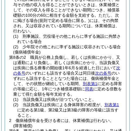
与その他の収入を得ることができないときは、休業補償と
して、その収入を得ることができない期間につき、補償基
礎額の100分の60に相当する金額を支給する。
ただし、次
に掲げる場合
(規則で定める場合に限る。)
には、その拘禁
され、又は収容されている期間については、休業補償は、
行わない。
(1)
刑事施設、労役場その他これらに準ずる施設に拘禁さ
れている場合
(2)
少年院その他これに準ずる施設に収容されている場合
(傷病補償年金)
第8条の2
職員が公務上負傷し、若しくは疾病にかかり、又
は通勤により負傷し、若しくは疾病にかかり、当該負傷又
は疾病に係る療養の開始後1年6月を経過した日において
次
の各号
のいずれにも該当する場合又は同日後
次の各号
のい
ずれにも該当することとなつた場合には、傷病補償年金と
して、その状態が継続している期間、
別表第1
に定める障害
の等級に応じ、1年につき補償基礎額に
同表
に定める倍数を
乗じて得た金額を毎年支給する。
(1)
当該負傷又は疾病が治つていないこと。
(2)
当該負傷又は疾病による身体障害の程度が、
別表第1
に定める第1級、第2級又は第3級の障害の等級に該当す
ること。
2
傷病補償年金を受ける者には、休業補償は行わない。
(障害補償)