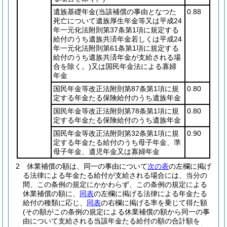
遺族基礎年金
(当該補償の事由となつた
0.88
死亡について遺族厚生年金等又は平成24
年一元化法附則第37条第1項に規定する
給付のうち遺族共済年金若しくは平成24
年一元化法附則第61条第1項に規定する
給付のうち遺族共済年金が支給される場
合を除く。)
又は国民年金法による寡婦
年金
国民年金等改正法附則第87条第1項に規
0.80
定する年金たる保険給付のうち遺族年金
国民年金等改正法附則第78条第1項に規
0.80
定する年金たる保険給付のうち遺族年金
国民年金等改正法附則第32条第1項に規
0.90
定する年金たる給付のうち母子年金、準
母子年金、遺児年金又は寡婦年金
2
休業補償の額は、同一の事由について
次の表
の左欄に掲げ
る法律による年金たる給付が支給される場合には、当分の
間、この条例の規定にかかわらず、この条例の規定による
休業補償の額に、
同表
の左欄に掲げる法律による年金たる
給付の種類に応じ、
同表
の右欄に掲げる率を乗じて得た額
(その額がこの条例の規定による休業補償の額から同一の事
由について支給される当該年金たる給付の額の合計額を