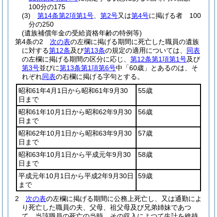
100分の175
(3)
第14条第2項第1号
、
第2号
又は
第4号
に掲げる者 100
分の250
(遺族補償年金の受給資格年齢の特例等)
第4条の2
次の表
の左欄に掲げる期間に死亡した職員の遺族
に対する
第12条
及び
第13条
の規定の適用については、
同表
の左欄に掲げる期間の区分に応じ、
第12条第1項第1号
及び
第3号
並びに
第13条第1項第6号
中「60歳」とあるのは、そ
れぞれ
同表
の右欄に掲げる字句とする。
昭和61年4月1日から昭和61年9月30
55歳
日まで
昭和61年10月1日から昭和62年9月30
56歳
日まで
昭和62年10月1日から昭和63年9月30
57歳
日まで
昭和63年10月1日から平成元年9月30
58歳
日まで
平成元年10月1日から平成2年9月30日
59歳
まで
2
次の表
の左欄に掲げる期間に公務上死亡し、又は通勤によ
り死亡した職員の夫、父母、祖父母及び兄弟姉妹であつ
て、当該職員の死亡の当時、その収入によつて生計を維持