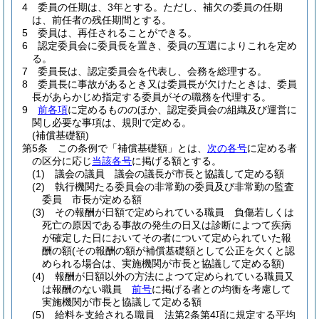
4
委員の任期は、3年とする。
ただし、補欠の委員の任期
は、前任者の残任期間とする。
5
委員は、再任されることができる。
6
認定委員会に委員長を置き、委員の互選によりこれを定め
る。
7
委員長は、認定委員会を代表し、会務を総理する。
8
委員長に事故があるとき又は委員長が欠けたときは、委員
長があらかじめ指定する委員がその職務を代理する。
9
前各項
に定めるもののほか、認定委員会の組織及び運営に
関し必要な事項は、規則で定める。
(補償基礎額)
第5条
この条例で「補償基礎額」とは、
次の各号
に定める者
の区分に応じ
当該各号
に掲げる額とする。
(1)
議会の議員 議会の議長が市長と協議して定める額
(2)
執行機関たる委員会の非常勤の委員及び非常勤の監査
委員 市長が定める額
(3)
その報酬が日額で定められている職員 負傷若しくは
死亡の原因である事故の発生の日又は診断によつて疾病
が確定した日においてその者について定められていた報
酬の額
(その報酬の額が補償基礎額として公正を欠くと認
められる場合は、実施機関が市長と協議して定める額)
(4)
報酬が日額以外の方法によつて定められている職員又
は報酬のない職員
前号
に掲げる者との均衡を考慮して
実施機関が市長と協議して定める額
(5)
給料を支給される職員 法第2条第4項に規定する平均