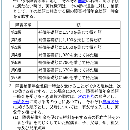
金に係る障害等級に応じ、それぞれ
同表
の右欄に掲げる額
に満たない時は、実施機関は、その者の遺族に対し、補償
として、その差額に相当する額の障害補償年金差額一時金
を支給する。
障害等級
額
第1級
補償基礎額に1,340を乗じて得た額
第2級
補償基礎額に1,190を乗じて得た額
第3級
補償基礎額に1,050を乗じて得た額
第4級
補償基礎額に920を乗じて得た額
第5級
補償基礎額に790を乗じて得た額
第6級
補償基礎額に670を乗じて得た額
第7級
補償基礎額に560を乗じて得た額
2
障害補償年金差額一時金を受けることができる遺族は、次
に掲げる者とする。
この場合において、障害補償年金差額
一時金を受けるべき遺族の順位は、
次の各号
の順序とし、
当該各号
に掲げる者のうちにあつては、それぞれ
当該各号
に掲げる順序とし、父母については、養父母を先にし、実
父母を後にする。
(1)
障害補償年金を受ける権利を有する者の死亡当時その
者と生計を同じくしていた配偶者、子、父母、孫、祖父
母及び兄弟姉妹