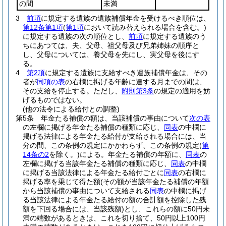
の間
未満
3
前項
に規定する遺族の遺族補償年金を受けるべき順位は、
第12条第1項
(
第1項
において読み替えられる場合を含む。)
に規定する遺族の次の順位とし、
前項
に規定する遺族のう
ちにあつては、夫、父母、祖父母及び兄弟姉妹の順序と
し、父母については、養父母を先にし、実父母を後にす
る。
4
第2項
に規定する遺族に支給すべき遺族補償年金は、その
者が
同項の表
の右欄に掲げる年齢に達する月までの間は、
その支給を停止する。
ただし、
附則第3条
の規定の適用を妨
げるものではない。
(他の法令による給付との調整)
第5条
年金たる補償の額は、当該補償の事由について
次の表
の左欄に掲げる年金たる補償の種類に応じ、
同表
の中欄に
掲げる法律による年金たる給付が支給される場合には、当
分の間、この条例の規定にかかわらず、この条例の規定
(
第
14条の2
を除く。)
による。
年金たる補償の年額に、
同表
の
左欄に掲げる当該年金たる補償の種類に応じ、
同表
の中欄
に掲げる当該法律による年金たる給付ごとに
同表
の右欄に
掲げる率を乗じて得た額
(その額が当該年金たる補償の年額
から当該補償の事由について支給される
同表
の中欄に掲げ
る当該法律による年金たる給付の額の合計額を控除した残
額を下回る場合には、当該残額)
とし、これらの額に50円未
満の端数があるときは、これを切り捨て、50円以上100円