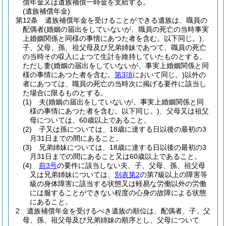
償年金又は遺族補償一時金を支給する。
(遺族補償年金)
第12条
遺族補償年金を受けることができる遺族は、職員の
配偶者
(婚姻の届出をしていないが、職員の死亡の当時事実
上婚姻関係と同様の事情にあつた者を含む。以下同じ。)
、
子、父母、孫、祖父母及び兄弟姉妹であつて、職員の死亡
の当時その収入によつて生計を維持していたものとする。
ただし妻
(婚姻の届出をしていないが、事実上婚姻関係と同
様の事情にあつた者を含む。
第3項
において同じ。)
以外の
者にあつては、職員の死亡の当時次に掲げる要件に該当し
た場合に限るものとする。
(1)
夫
(婚姻の届出をしていないが、事実上婚姻関係と同
様の事情にあつた者を含む。以下同じ。)
、父母又は祖父
母については、60歳以上であること。
(2)
子又は孫については、18歳に達する日以後の最初の3
月31日までの間にあること。
(3)
兄弟姉妹については、18歳に達する日以後の最初の3
月31日までの間にあること又は60歳以上であること。
(4)
前3号
の要件に該当しない夫、子、父母、孫、祖父母
又は兄弟姉妹については、
別表第2
の第7級以上の障害等
級の身体障害に該当する状態又は軽易な労働以外の労働
には服することができない程度の心身の故障による状態
にあること。
2
遺族補償年金を受けるべき遺族の順位は、配偶者、子、父
母、孫、祖父母及び兄弟姉妹の順序とし、父母について