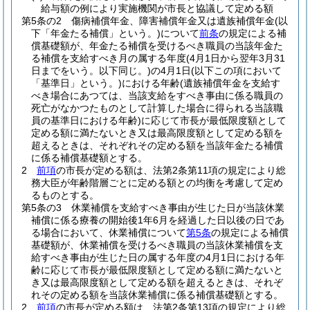
給与額の例により実施機関が市長と協議して定める額
第5条の2
傷病補償年金、障害補償年金又は遺族補償年金
(以
下「年金たる補償」という。)
について
前条
の規定による補
償基礎額が、年金たる補償を受けるべき職員の当該年金た
る補償を支給すべき月の属する年度
(4月1日から翌年3月31
日までをいう。以下同じ。)
の4月1日
(以下この項において
「基準日」という。)
における年齢
(遺族補償年金を支給す
べき場合にあつては、当該支給をすべき事由に係る職員の
死亡がなかつたものとして計算した場合に得られる当該職
員の基準日における年齢)
に応じて市長が最低限度額として
定める額に満たないとき又は最高限度額として定める額を
超えるときは、それぞれその定める額を当該年金たる補償
に係る補償基礎額とする。
2
前項
の市長が定める額は、法第2条第11項の規定により総
務大臣が年齢階層ごとに定める額との均衡を考慮して定め
るものとする。
第5条の3
休業補償を支給すべき事由が生じた日が当該休業
補償に係る療養の開始後1年6月を経過した日以後の日であ
る場合において、休業補償について
第5条
の規定による補償
基礎額が、休業補償を受けるべき職員の当該休業補償を支
給すべき事由が生じた日の属する年度の4月1日における年
齢に応じて市長が最低限度額として定める額に満たないと
き又は最高限度額として定める額を超えるときは、それぞ
れその定める額を当該休業補償に係る補償基礎額とする。
2
前項
の市長が定める額は、法第2条第13項の規定により総