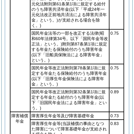
元化法附則第61条第1項に規定する給付
のうち障害共済年金
(以下「平成24年一
元化法改正前地共済法による障害共済年
金」という。)
が支給される場合を除
く。)
国民年金法等の一部を改正する法律
(昭
0.75
和60年法律第34号。以下「国民年金等改
正法」という。)
附則第87条第1項に規定
する年金たる保険給付のうち障害年金
(以下「旧船員保険法による障害年金」
という。)
国民年金等改正法附則第78条第1項に規
0.75
定する年金たる保険給付のうち障害年金
(以下「旧厚生年金保険法による障害年
金」という。)
国民年金等改正法附則第32条第1項に規
0.89
定する年金たる給付のうち障害年金
(以
下「旧国民年金法による障害年金」とい
う。)
障害補償
障害厚生年金等及び障害基礎年金
0.73
年金
障害厚生年金等
(当該補償の事由となつ
0.83
た障害について障害基礎年金が支給され