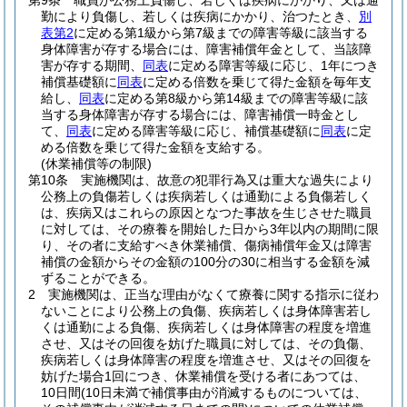
第9条
職員が公務上負傷し、若しくは疾病にかかり、又は通
勤により負傷し、若しくは疾病にかかり、治つたとき、
別
表第2
に定める第1級から第7級までの障害等級に該当する
身体障害が存する場合には、障害補償年金として、当該障
害が存する期間、
同表
に定める障害等級に応じ、1年につき
補償基礎額に
同表
に定める倍数を乗じて得た金額を毎年支
給し、
同表
に定める第8級から第14級までの障害等級に該
当する身体障害が存する場合には、障害補償一時金とし
て、
同表
に定める障害等級に応じ、補償基礎額に
同表
に定
める倍数を乗じて得た金額を支給する。
(休業補償等の制限)
第10条
実施機関は、故意の犯罪行為又は重大な過失により
公務上の負傷若しくは疾病若しくは通勤による負傷若しく
は、疾病又はこれらの原因となつた事故を生じさせた職員
に対しては、その療養を開始した日から3年以内の期間に限
り、その者に支給すべき休業補償、傷病補償年金又は障害
補償の金額からその金額の100分の30に相当する金額を減
ずることができる。
2
実施機関は、正当な理由がなくて療養に関する指示に従わ
ないことにより公務上の負傷、疾病若しくは身体障害若し
くは通勤による負傷、疾病若しくは身体障害の程度を増進
させ、又はその回復を妨げた職員に対しては、その負傷、
疾病若しくは身体障害の程度を増進させ、又はその回復を
妨げた場合1回につき、休業補償を受ける者にあつては、
10日間
(10日未満で補償事由が消滅するものについては、