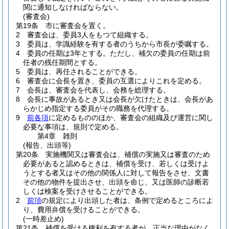
関に通知しなければならない。
(審査会)
第19条
市に審査会を置く。
2
審査会は、委員3人をもつて組織する。
3
委員は、学識経験を有する者のうちから市長が委嘱する。
4
委員の任期は3年とする。
ただし、補欠の委員の任期は前
任者の残任期間とする。
5
委員は、再任されることができる。
6
審査会に会長を置き、委員の互選によりこれを定める。
7
会長は、審査会を代表し、会務を総理する。
8
会長に事故があるとき又は会長が欠けたときは、会長があ
らかじめ指定する委員がその職務を代理する。
9
前各項
に定めるもののほか、審査会の組織及び運営に関し
必要な事項は、規則で定める。
第4章
雑則
(報告、出頭等)
第20条
実施機関又は審査会は、補償の実施又は審査のため
必要があると認めるときは、補償を受け、若しくは受けよ
うとする者又はその他の関係人に対して報告をさせ、文書
その他の物件を提出させ、出頭を命じ、又は医師の診断若
しくは検案を受けさせることができる。
2
前項
の規定により出頭した者は、条例で定めるところによ
り、費用弁償を受けることができる。
(一時差止め)
第21条
補償を受ける権利を有する者が、正当な理由がなく