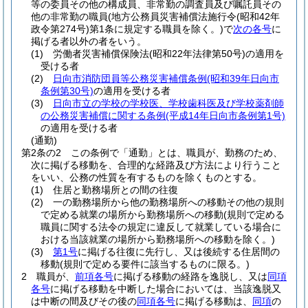
等の委員その他の構成員、非常勤の調査員及び嘱託員その
他の非常勤の職員
(地方公務員災害補償法施行令
(昭和42年
政令第274号)
第1条に規定する職員を除く。)
で
次の各号
に
掲げる者以外の者をいう。
(1)
労働者災害補償保険法
(昭和22年法律第50号)
の適用を
受ける者
(2)
日向市消防団員等公務災害補償条例
(昭和39年日向市
条例第30号)
の適用を受ける者
(3)
日向市立の学校の学校医、学校歯科医及び学校薬剤師
の公務災害補償に関する条例
(平成14年日向市条例第1号)
の適用を受ける者
(通勤)
第2条の2
この条例で「通勤」とは、職員が、勤務のため、
次に掲げる移動を、合理的な経路及び方法により行うこと
をいい、公務の性質を有するものを除くものとする。
(1)
住居と勤務場所との間の往復
(2)
一の勤務場所から他の勤務場所への移動その他の規則
で定める就業の場所から勤務場所への移動
(規則で定める
職員に関する法令の規定に違反して就業している場合に
おける当該就業の場所から勤務場所への移動を除く。)
(3)
第1号
に掲げる往復に先行し、又は後続する住居間の
移動
(規則で定める要件に該当するものに限る。)
2
職員が、
前項各号
に掲げる移動の経路を逸脱し、又は
同項
各号
に掲げる移動を中断した場合においては、当該逸脱又
は中断の間及びその後の
同項各号
に掲げる移動は、
同項
の