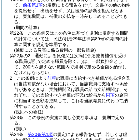
て、
前条第1項
の規定による報告をせず、文書その他の物件
を提出せず、出頭をせず、又は医師の診断を拒んだとき
は、実施機関は、補償の支払を一時差し止めることができ
る。
(期間の計算)
第22条
この条例又はこの条例に基づく規則に規定する期間
の計算については、民法
(明治29年法律第89号)
の期間の計
算に関する規定を準用する。
(通勤による災害に係る費用の一部負担金)
第22条の2
通勤による負傷又は疾病に係る療養補償を受け
る職員
(規則で定める職員を除く。)
は、一部負担金とし
て、200円を超えない範囲内で規則で定める金額を納付し
なければならない。
2
この条例により
前項
の職員に支給すべき補償がある場合又
は当該補償がない場合において、当該職員に支給すべき給
与があるときは、実施機関又は職員の給与支給機関は、そ
れぞれ、その支給すべき補償の額又は給与から
同項
の金額
に相当する金額を控除して、これを当該職員に代わつて納
付することができる。
(規則への委任)
第23条
この条例の実施に関し必要な事項は、規則で定め
る。
(罰則)
第24条
第20条第1項
の規定による報告をせず、若しくは虚