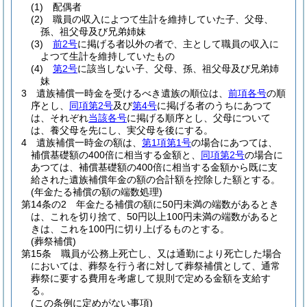
(1)
配偶者
(2)
職員の収入によつて生計を維持していた子、父母、
孫、祖父母及び兄弟姉妹
(3)
前2号
に掲げる者以外の者で、主として職員の収入に
よつて生計を維持していたもの
(4)
第2号
に該当しない子、父母、孫、祖父母及び兄弟姉
妹
3
遺族補償一時金を受けるべき遺族の順位は、
前項各号
の順
序とし、
同項第2号
及び
第4号
に掲げる者のうちにあつて
は、それぞれ
当該各号
に掲げる順序とし、父母について
は、養父母を先にし、実父母を後にする。
4
遺族補償一時金の額は、
第1項第1号
の場合にあつては、
補償基礎額の400倍に相当する金額と、
同項第2号
の場合に
あつては、補償基礎額の400倍に相当する金額から既に支
給された遺族補償年金の額の合計額を控除した額とする。
(年金たる補償の額の端数処理)
第14条の2
年金たる補償の額に50円未満の端数があるとき
は、これを切り捨て、50円以上100円未満の端数があると
きは、これを100円に切り上げるものとする。
(葬祭補償)
第15条
職員が公務上死亡し、又は通勤により死亡した場合
においては、葬祭を行う者に対して葬祭補償として、通常
葬祭に要する費用を考慮して規則で定める金額を支給す
る。
(この条例に定めがない事項)