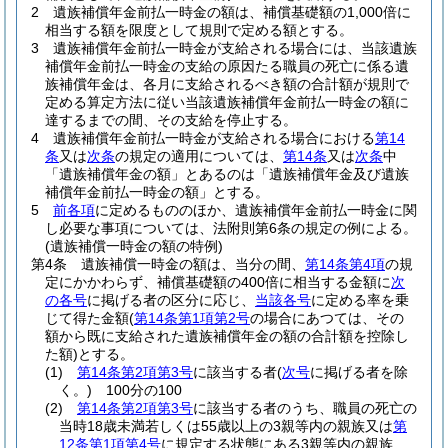
2
遺族補償年金前払一時金の額は、補償基礎額の1,000倍に
相当する額を限度として規則で定める額とする。
3
遺族補償年金前払一時金が支給される場合には、当該遺族
補償年金前払一時金の支給の原因たる職員の死亡に係る遺
族補償年金は、各月に支給されるべき額の合計額が規則で
定める算定方法に従い当該遺族補償年金前払一時金の額に
達するまでの間、その支給を停止する。
4
遺族補償年金前払一時金が支給される場合における
第14
条
又は
次条
の規定の適用については、
第14条
又は
次条
中
「遺族補償年金の額」とあるのは「遺族補償年金及び遺族
補償年金前払一時金の額」とする。
5
前各項
に定めるもののほか、遺族補償年金前払一時金に関
し必要な事項については、法附則第6条の規定の例による。
(遺族補償一時金の額の特例)
第4条
遺族補償一時金の額は、当分の間、
第14条第4項
の規
定にかかわらず、補償基礎額の400倍に相当する金額に
次
の各号
に掲げる者の区分に応じ、
当該各号
に定める率を乗
じて得た金額
(
第14条第1項第2号
の場合にあつては、その
額から既に支給された遺族補償年金の額の合計額を控除し
た額)
とする。
(1)
第14条第2項第3号
に該当する者
(
次号
に掲げる者を除
く。)
100分の100
(2)
第14条第2項第3号
に該当する者のうち、職員の死亡の
当時18歳未満若しくは55歳以上の3親等内の親族又は
第
12条第1項第4号
に規定する状態にある3親等内の親族