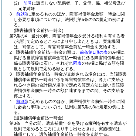
(2)
前号
に該当しない配偶者、子、父母、孫、祖父母及び
兄弟姉妹
3
前2項
に定めるもののほか、障害補償年金差額一時金に関
し必要な事項については、法附則第5条の2の規定の例によ
る。
(障害補償年金前払一時金)
第2条の4
当分の間、障害補償年金を受ける権利を有する者
が規則で定めるところにより申し出たときは、実施機関
は、補償として、障害補償年金前払一時金を支給する。
2
障害補償年金前払一時金の額は、
前条第1項の表
の左欄に
掲げる当該障害補償年金前払一時金に係る障害補償年金に
係る障害等級に応じ、それぞれ
同表
の右欄に掲げる額を限
度として規則で定める額とする。
3
障害補償年金前払一時金が支給される場合には、当該障害
補償年金前払一時金に係る障害補償年金は、各月に支給さ
れるべき額の合計額が規則で定める算定方法に従い当該障
害補償年金前払一時金の額に達するまでの間、その支給を
停止する。
4
前3項
に定めるもののほか、障害補償年金前払一時金に関
し必要な事項については、法附則第5条の3の規定の例によ
る。
(遺族補償年金前払一時金)
第3条
当分の間、遺族補償年金を受ける権利を有する遺族が
規則で定めるところにより申し出たときは、実施機関は、
補償として、遺族補償年金前払一時金を支給する。