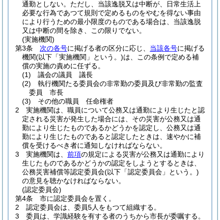
通勤としない。
ただし、当該逸脱又は中断が、日常生活上
必要な行為であつて規則で定めるものをやむを得ない事由
により行うための最小限度のものである場合は、当該逸脱
又は中断の間を除き、この限りでない。
(実施機関)
第3条
次の各号
に掲げる者の区分に応じ、
当該各号
に掲げる
機関
(以下「実施機関」という。)
は、この条例で定める補
償の実施の責めに任ずる。
(1)
議会の議員 議長
(2)
執行機関たる委員会の非常勤の委員及び非常勤の監査
委員 市長
(3)
その他の職員 任命権者
2
実施機関は、職員について公務又は通勤により生じたと認
定される災害が発生した場合には、その災害が公務又は通
勤により生じたものであるかどうかを認定し、公務又は通
勤により生じたものであると認定したときは、速やかに補
償を受けるべき者に通知しなければならない。
3
実施機関は、
前項
の規定による災害が公務又は通勤により
生じたものであるかどうかの認定をしようとするときは、
公務災害補償等認定委員会
(以下「認定委員会」という。)
の意見を聴かなければならない。
(認定委員会)
第4条
市に認定委員会を置く。
2
認定委員会は、委員5人をもつて組織する。
3
委員は、学識経験を有する者のうちから市長が委嘱する。