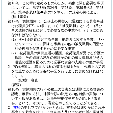
第16条
この章に定めるもののほか、補償に関し必要な事項
については、法第3章
(第24条、第25条、第39条の2、第45
条、第46条及び第46条の2を除く。)
の規定の例による。
(福祉事業)
第17条
実施機関は、公務上の災害又は通勤による災害を受
けた職員
(以下この条において「被災職員」という。)
及び
その遺族の福祉に関して必要な次の事業を行うように努め
なければならない。
(1)
外科後処置に関する事業 補装具に関する事業、リハ
ビリテーシヨンに関する事業その他の被災職員の円滑な
社会復帰を促進するために必要な事業
(2)
被災職員の療養生活の援護、被災職員が受ける介護の
援護 その遺族の就学の援護その他の被災職員及びその
遺族の援護を図るために必要な資金の支給その他の事業
2
実施機関は、職員の福祉の増進を図るため、公務上の災害
を防止するために必要な事業を行うように努めなければな
らない。
第3章
審査
(審査)
第18条
実施機関の行う公務上の災害又は通勤による災害の
認定、療養の方法、補償金額の決定その他補償の実施につ
いて不服がある者は、公務災害補償等審査会
(以下「審査
会」という。)
に対し、審査を申し立てることができる。
2
前項
の申し立てがあつたときは、審査会は速やかにこれを
審査して裁定を行い、これを本人及びその者に係る実施機