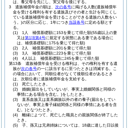
は、養父母を先にし、実父母を後にする。
3
遺族補償年金の額は、
次の各号
に掲げる人数
(遺族補償年
金を受ける権利を有する遺族及びその者と生計を同じくし
ている遺族補償年金を受けることができる遺族の人数をい
う。)
の区分に応じ、1年につき
当該各号
に定める額とす
る。
(1)
1人 補償基礎額に153を乗じて得た額
(55歳以上の妻
又は
第1項第4号
に規定する状態にある妻である場合に
は、補償基礎額に175を乗じて得た額)
(2)
2人 補償基礎額に201を乗じて得た額
(3)
3人 補償基礎額に223を乗じて得た額
(4)
4人以上 補償基礎額に245を乗じて得た額
第13条
遺族補償年金を受ける権利は、その権利を有する遺
族が
次の各号
の一に該当するに至つたときは消滅する。
こ
の場合において、同順位者がなくて後順位者があるとき
は、次順位者に遺族補償年金を支給する。
(1)
死亡したとき。
(2)
婚姻
(届出をしていないが、事実上婚姻関係と同様の
事情にある場合を含む。)
をしたとき。
(3)
直系血族又は直系姻族以外の者の養子
(届出をしてい
ないが、事実上養子縁組関係と同様の事情にある者を含
む。)
となつたとき。
(4)
離縁によつて、死亡した職員との親族関係が終了した
とき。
(5)
子、孫又は兄弟姉妹については、18歳に達した日以後