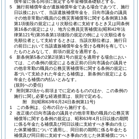
償年金に係る同項に規定する年金補償基礎額とする。
5
施行前補償年金が遺族補償年金である場合であつて、施行
日以後において、当該遺族補償年金を、日向市議会の議員
その他非常勤の職員の公務災害補償等に関する条例第13条
第1項後段の規定により次順位者に支給するとき又は同条例
第16条の規定により、地方公務員災害補償法
(昭和42年法
律第121号)
第35条第1項後段の規定の例により次順位者を
先順位者として支給するときは、当該次順位者は、施行日
の前日において当該遺族補償年金を受ける権利を有してい
たものとみなして、前項の規定を適用する。
6
新条例第5条の2第2項第1号の規定を適用する場合におい
ては、この条例の規定による改正前の日向市議会の議員そ
の他非常勤の職員の公務災害補償等に関する条例の規定に
基づいて支給された年金たる補償は、新条例の規定による
年金たる補償の内払いとみなす。
(規則への委任)
7
附則第2項から前項までに定めるもののほか、この条例の
施行に関し必要な経過措置は、規則で定める。
附
則
(昭和63年6月24日
条例第11号)
1
この条例は、公布の日から施行する。
2
改正後の日向市議会の議員その他非常勤の職員の公務災害
補償等に関する条例の規定は、昭和63年4月1日以後の期間
に係る年金たる補償及び同日以後に支給すべき事由の生じ
た休業補償について適用し、同日前の期間に係る年金たる
補償及び同日前に支給すべき事由の生じた休業補償につい