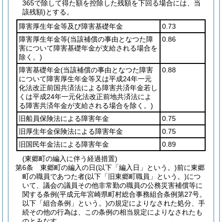
365で除して得た額を控除した残額を下回る場合には、当
該残額)
とする。
障害厚生年金等及び障害基礎年金
0.73
障害厚生年金等
(当該補償の事由となつた障
0.86
害について障害基礎年金が支給される場合を
除く。)
障害基礎年金
(当該補償の事由となつた障害
0.88
について障害厚生年金等又は平成24年一元
化法改正前国共済法による障害共済年金若し
くは平成24年一元化法改正前地共済法によ
る障害共済年金が支給される場合を除く。)
旧船員保険法による障害年金
0.75
旧厚生年金保険法による障害年金
0.75
旧国民年金法による障害年金
0.89
(東郷町の編入に伴う経過措置)
第6条
東郷町の編入の日
(以下「編入日」という。)
前に東郷
町の職員であつた者
(以下「旧東郷町職員」という。)
につ
いて、議会の議員その他非常勤の職員の公務災害補償等に
関する条例
(平成元年宮崎県町村総合事務組合条例第27号。
以下「組合条例」という。)
の規定によりなされた処分、手
続その他の行為は、この条例の相当規定によりなされたも
のとみなす。