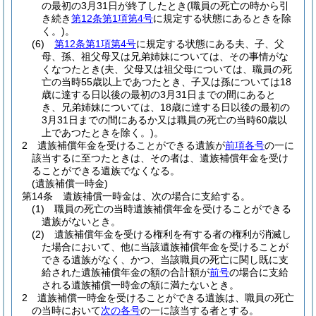
の最初の3月31日が終了したとき
(職員の死亡の時から引
き続き
第12条第1項第4号
に規定する状態にあるときを除
く。)
。
(6)
第12条第1項第4号
に規定する状態にある夫、子、父
母、孫、祖父母又は兄弟姉妹については、その事情がな
くなつたとき
(夫、父母又は祖父母については、職員の死
亡の当時55歳以上であつたとき、子又は孫については18
歳に達する日以後の最初の3月31日までの間にあると
き、兄弟姉妹については、18歳に達する日以後の最初の
3月31日までの間にあるか又は職員の死亡の当時60歳以
上であつたときを除く。)
。
2
遺族補償年金を受けることができる遺族が
前項各号
の一に
該当するに至つたときは、その者は、遺族補償年金を受け
ることができる遺族でなくなる。
(遺族補償一時金)
第14条
遺族補償一時金は、次の場合に支給する。
(1)
職員の死亡の当時遺族補償年金を受けることができる
遺族がないとき。
(2)
遺族補償年金を受ける権利を有する者の権利が消滅し
た場合において、他に当該遺族補償年金を受けることが
できる遺族がなく、かつ、当該職員の死亡に関し既に支
給された遺族補償年金の額の合計額が
前号
の場合に支給
される遺族補償一時金の額に満たないとき。
2
遺族補償一時金を受けることができる遺族は、職員の死亡
の当時において
次の各号
の一に該当する者とする。