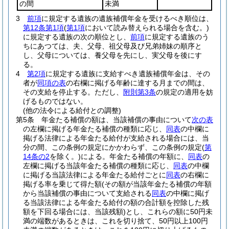
の間
未満
3
前項
に規定する遺族の遺族補償年金を受けるべき順位は、
第12条第1項
(
第1項
において読み替えられる場合を含む。)
に規定する遺族の次の順位とし、
前項
に規定する遺族のう
ちにあつては、夫、父母、祖父母及び兄弟姉妹の順序と
し、父母については、養父母を先にし、実父母を後にす
る。
4
第2項
に規定する遺族に支給すべき遺族補償年金は、その
者が
同項の表
の右欄に掲げる年齢に達する月までの間は、
その支給を停止する。
ただし、
附則第3条
の規定の適用を妨
げるものではない。
(他の法令による給付との調整)
第5条
年金たる補償の額は、当該補償の事由について
次の表
の左欄に掲げる年金たる補償の種類に応じ、
同表
の中欄に
掲げる法律による年金たる給付が支給される場合には、当
分の間、この条例の規定にかかわらず、この条例の規定
(
第
14条の2
を除く。)
による。
年金たる補償の年額に、
同表
の
左欄に掲げる当該年金たる補償の種類に応じ、
同表
の中欄
に掲げる当該法律による年金たる給付ごとに
同表
の右欄に
掲げる率を乗じて得た額
(その額が当該年金たる補償の年額
から当該補償の事由について支給される
同表
の中欄に掲げ
る当該法律による年金たる給付の額の合計額を控除した残
額を下回る場合には、当該残額)
とし、これらの額に50円未
満の端数があるときは、これを切り捨て、50円以上100円