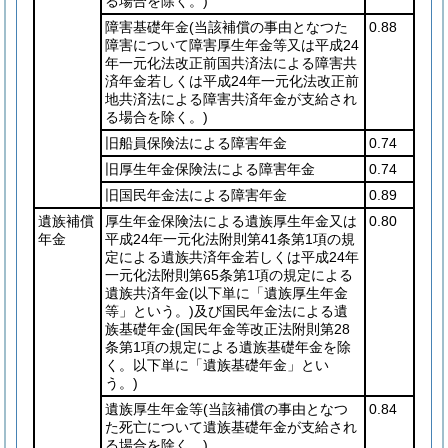
る場合を除く。)
障害基礎年金
(当該補償の事由となつた
0.88
障害について障害厚生年金等又は平成24
年一元化法改正前国共済法による障害共
済年金若しくは平成24年一元化法改正前
地共済法による障害共済年金が支給され
る場合を除く。)
旧船員保険法による障害年金
0.74
旧厚生年金保険法による障害年金
0.74
旧国民年金法による障害年金
0.89
遺族補償
厚生年金保険法による遺族厚生年金又は
0.80
年金
平成24年一元化法附則第41条第1項の規
定による遺族共済年金若しくは平成24年
一元化法附則第65条第1項の規定による
遺族共済年金
(以下単に「遺族厚生年金
等」という。)
及び国民年金法による遺
族基礎年金
(国民年金等改正法附則第28
条第1項の規定による遺族基礎年金を除
く。以下単に「遺族基礎年金」とい
う。)
遺族厚生年金等
(当該補償の事由となつ
0.84
た死亡について遺族基礎年金が支給され
る場合を除く。)