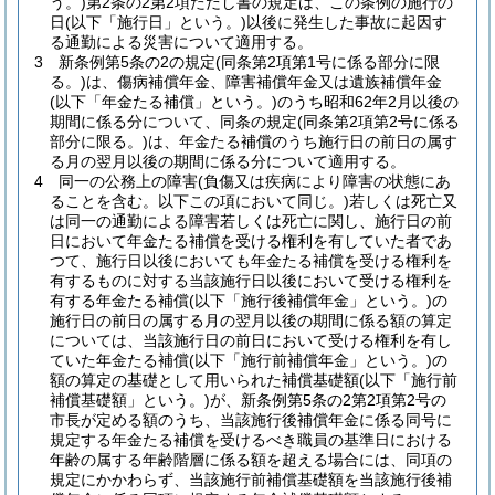
う。)
第2条の2第2項ただし書の規定は、この条例の施行の
日
(以下「施行日」という。)
以後に発生した事故に起因す
る通勤による災害について適用する。
3
新条例第5条の2の規定
(同条第2項第1号に係る部分に限
る。)
は、傷病補償年金、障害補償年金又は遺族補償年金
(以下「年金たる補償」という。)
のうち昭和62年2月以後の
期間に係る分について、同条の規定
(同条第2項第2号に係る
部分に限る。)
は、年金たる補償のうち施行日の前日の属す
る月の翌月以後の期間に係る分について適用する。
4
同一の公務上の障害
(負傷又は疾病により障害の状態にあ
ることを含む。以下この項において同じ。)
若しくは死亡又
は同一の通勤による障害若しくは死亡に関し、施行日の前
日において年金たる補償を受ける権利を有していた者であ
つて、施行日以後においても年金たる補償を受ける権利を
有するものに対する当該施行日以後において受ける権利を
有する年金たる補償
(以下「施行後補償年金」という。)
の
施行日の前日の属する月の翌月以後の期間に係る額の算定
については、当該施行日の前日において受ける権利を有し
ていた年金たる補償
(以下「施行前補償年金」という。)
の
額の算定の基礎として用いられた補償基礎額
(以下「施行前
補償基礎額」という。)
が、新条例第5条の2第2項第2号の
市長が定める額のうち、当該施行後補償年金に係る同号に
規定する年金たる補償を受けるべき職員の基準日における
年齢の属する年齢階層に係る額を超える場合には、同項の
規定にかかわらず、当該施行前補償基礎額を当該施行後補