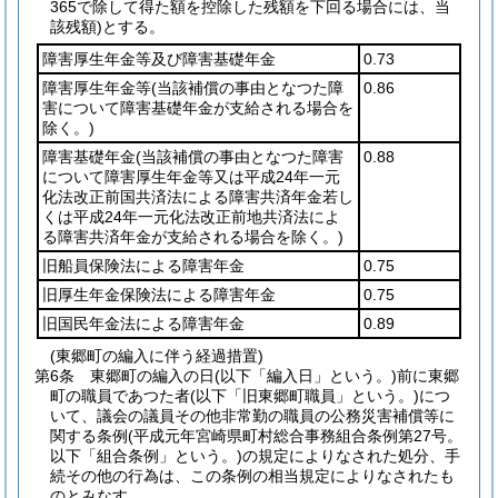
365で除して得た額を控除した残額を下回る場合には、当
該残額)
とする。
障害厚生年金等及び障害基礎年金
0.73
障害厚生年金等
(当該補償の事由となつた障
0.86
害について障害基礎年金が支給される場合を
除く。)
障害基礎年金
(当該補償の事由となつた障害
0.88
について障害厚生年金等又は平成24年一元
化法改正前国共済法による障害共済年金若し
くは平成24年一元化法改正前地共済法によ
る障害共済年金が支給される場合を除く。)
旧船員保険法による障害年金
0.75
旧厚生年金保険法による障害年金
0.75
旧国民年金法による障害年金
0.89
(東郷町の編入に伴う経過措置)
第6条
東郷町の編入の日
(以下「編入日」という。)
前に東郷
町の職員であつた者
(以下「旧東郷町職員」という。)
につ
いて、議会の議員その他非常勤の職員の公務災害補償等に
関する条例
(平成元年宮崎県町村総合事務組合条例第27号。
以下「組合条例」という。)
の規定によりなされた処分、手
続その他の行為は、この条例の相当規定によりなされたも
のとみなす。