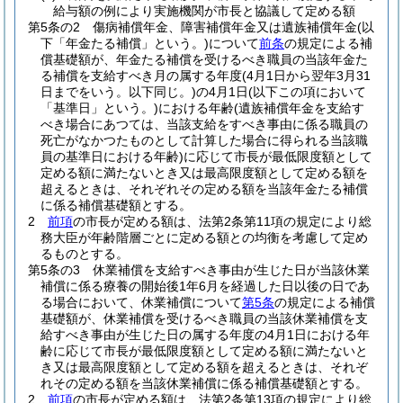
給与額の例により実施機関が市長と協議して定める額
第5条の2
傷病補償年金、障害補償年金又は遺族補償年金
(以
下「年金たる補償」という。)
について
前条
の規定による補
償基礎額が、年金たる補償を受けるべき職員の当該年金た
る補償を支給すべき月の属する年度
(4月1日から翌年3月31
日までをいう。以下同じ。)
の4月1日
(以下この項において
「基準日」という。)
における年齢
(遺族補償年金を支給す
べき場合にあつては、当該支給をすべき事由に係る職員の
死亡がなかつたものとして計算した場合に得られる当該職
員の基準日における年齢)
に応じて市長が最低限度額として
定める額に満たないとき又は最高限度額として定める額を
超えるときは、それぞれその定める額を当該年金たる補償
に係る補償基礎額とする。
2
前項
の市長が定める額は、法第2条第11項の規定により総
務大臣が年齢階層ごとに定める額との均衡を考慮して定め
るものとする。
第5条の3
休業補償を支給すべき事由が生じた日が当該休業
補償に係る療養の開始後1年6月を経過した日以後の日であ
る場合において、休業補償について
第5条
の規定による補償
基礎額が、休業補償を受けるべき職員の当該休業補償を支
給すべき事由が生じた日の属する年度の4月1日における年
齢に応じて市長が最低限度額として定める額に満たないと
き又は最高限度額として定める額を超えるときは、それぞ
れその定める額を当該休業補償に係る補償基礎額とする。
2
前項
の市長が定める額は、法第2条第13項の規定により総