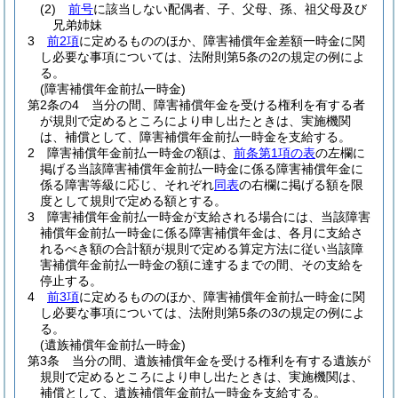
(2)
前号
に該当しない配偶者、子、父母、孫、祖父母及び
兄弟姉妹
3
前2項
に定めるもののほか、障害補償年金差額一時金に関
し必要な事項については、法附則第5条の2の規定の例によ
る。
(障害補償年金前払一時金)
第2条の4
当分の間、障害補償年金を受ける権利を有する者
が規則で定めるところにより申し出たときは、実施機関
は、補償として、障害補償年金前払一時金を支給する。
2
障害補償年金前払一時金の額は、
前条第1項の表
の左欄に
掲げる当該障害補償年金前払一時金に係る障害補償年金に
係る障害等級に応じ、それぞれ
同表
の右欄に掲げる額を限
度として規則で定める額とする。
3
障害補償年金前払一時金が支給される場合には、当該障害
補償年金前払一時金に係る障害補償年金は、各月に支給さ
れるべき額の合計額が規則で定める算定方法に従い当該障
害補償年金前払一時金の額に達するまでの間、その支給を
停止する。
4
前3項
に定めるもののほか、障害補償年金前払一時金に関
し必要な事項については、法附則第5条の3の規定の例によ
る。
(遺族補償年金前払一時金)
第3条
当分の間、遺族補償年金を受ける権利を有する遺族が
規則で定めるところにより申し出たときは、実施機関は、
補償として、遺族補償年金前払一時金を支給する。