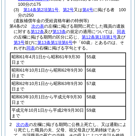
100分の175
(3)
第14条第2項第1号
、
第2号
又は
第4号
に掲げる者 100
分の250
(遺族補償年金の受給資格年齢の特例等)
第4条の2
次の表
の左欄に掲げる期間に死亡した職員の遺族
に対する
第12条
及び
第13条
の規定の適用については、
同表
の左欄に掲げる期間の区分に応じ、
第12条第1項第1号
及び
第3号
並びに
第13条第1項第6号
中「60歳」とあるのは、そ
れぞれ
同表
の右欄に掲げる字句とする。
昭和61年4月1日から昭和61年9月30
55歳
日まで
昭和61年10月1日から昭和62年9月30
56歳
日まで
昭和62年10月1日から昭和63年9月30
57歳
日まで
昭和63年10月1日から平成元年9月30
58歳
日まで
平成元年10月1日から平成2年9月30日
59歳
まで
2
次の表
の左欄に掲げる期間に公務上死亡し、又は通勤によ
り死亡した職員の夫、父母、祖父母及び兄弟姉妹であつ
て、当該職員の死亡の当時、その収入によつて生計を維持