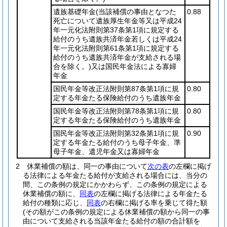
遺族基礎年金
(当該補償の事由となつた
0.88
死亡について遺族厚生年金等又は平成24
年一元化法附則第37条第1項に規定する
給付のうち遺族共済年金若しくは平成24
年一元化法附則第61条第1項に規定する
給付のうち遺族共済年金が支給される場
合を除く。)
又は国民年金法による寡婦
年金
国民年金等改正法附則第87条第1項に規
0.80
定する年金たる保険給付のうち遺族年金
国民年金等改正法附則第78条第1項に規
0.80
定する年金たる保険給付のうち遺族年金
国民年金等改正法附則第32条第1項に規
0.90
定する年金たる給付のうち母子年金、準
母子年金、遺児年金又は寡婦年金
2
休業補償の額は、同一の事由について
次の表
の左欄に掲げ
る法律による年金たる給付が支給される場合には、当分の
間、この条例の規定にかかわらず、この条例の規定による
休業補償の額に、
同表
の左欄に掲げる法律による年金たる
給付の種類に応じ、
同表
の右欄に掲げる率を乗じて得た額
(その額がこの条例の規定による休業補償の額から同一の事
由について支給される当該年金たる給付の額の合計額を