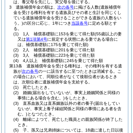
は、養父母を先にし、実父母を後にする。
3
遺族補償年金の額は、
次の各号
に掲げる人数
(遺族補償年
金を受ける権利を有する遺族及びその者と生計を同じくし
ている遺族補償年金を受けることができる遺族の人数をい
う。)
の区分に応じ、1年につき
当該各号
に定める額とす
る。
(1)
1人 補償基礎額に153を乗じて得た額
(55歳以上の妻
又は
第1項第4号
に規定する状態にある妻である場合に
は、補償基礎額に175を乗じて得た額)
(2)
2人 補償基礎額に201を乗じて得た額
(3)
3人 補償基礎額に223を乗じて得た額
(4)
4人以上 補償基礎額に245を乗じて得た額
第13条
遺族補償年金を受ける権利は、その権利を有する遺
族が
次の各号
の一に該当するに至つたときは消滅する。
こ
の場合において、同順位者がなくて後順位者があるとき
は、次順位者に遺族補償年金を支給する。
(1)
死亡したとき。
(2)
婚姻
(届出をしていないが、事実上婚姻関係と同様の
事情にある場合を含む。)
をしたとき。
(3)
直系血族又は直系姻族以外の者の養子
(届出をしてい
ないが、事実上養子縁組関係と同様の事情にある者を含
む。)
となつたとき。
(4)
離縁によつて、死亡した職員との親族関係が終了した
とき。
(5)
子、孫又は兄弟姉妹については、18歳に達した日以後