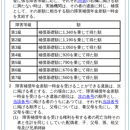
金に係る障害等級に応じ、それぞれ
同表
の右欄に掲げる額
に満たない時は、実施機関は、その者の遺族に対し、補償
として、その差額に相当する額の障害補償年金差額一時金
を支給する。
障害等級
額
第1級
補償基礎額に1,340を乗じて得た額
第2級
補償基礎額に1,190を乗じて得た額
第3級
補償基礎額に1,050を乗じて得た額
第4級
補償基礎額に920を乗じて得た額
第5級
補償基礎額に790を乗じて得た額
第6級
補償基礎額に670を乗じて得た額
第7級
補償基礎額に560を乗じて得た額
2
障害補償年金差額一時金を受けることができる遺族は、次
に掲げる者とする。
この場合において、障害補償年金差額
一時金を受けるべき遺族の順位は、
次の各号
の順序とし、
当該各号
に掲げる者のうちにあつては、それぞれ
当該各号
に掲げる順序とし、父母については、養父母を先にし、実
父母を後にする。
(1)
障害補償年金を受ける権利を有する者の死亡当時その
者と生計を同じくしていた配偶者、子、父母、孫、祖父
母及び兄弟姉妹