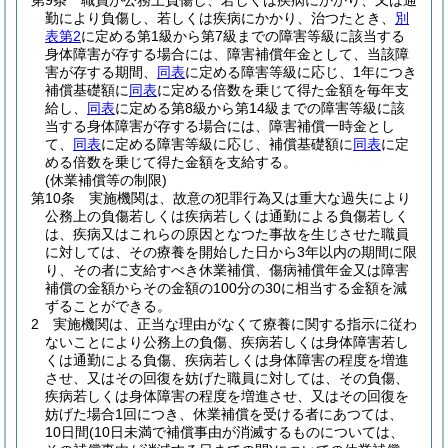
第9条
職員が公務上負傷し、若しくは疾病にかかり、又は通
勤により負傷し、若しくは疾病にかかり、治つたとき、
別
表第2
に定める第1級から第7級までの障害等級に該当する
身体障害が存する場合には、障害補償年金として、当該障
害が存する期間、
同表
に定める障害等級に応じ、1年につき
補償基礎額に
同表
に定める倍数を乗じて得た金額を毎年支
給し、
同表
に定める第8級から第14級までの障害等級に該
当する身体障害が存する場合には、障害補償一時金とし
て、
同表
に定める障害等級に応じ、補償基礎額に
同表
に定
める倍数を乗じて得た金額を支給する。
(休業補償等の制限)
第10条
実施機関は、故意の犯罪行為又は重大な過失により
公務上の負傷若しくは疾病若しくは通勤による負傷若しく
は、疾病又はこれらの原因となつた事故を生じさせた職員
に対しては、その療養を開始した日から3年以内の期間に限
り、その者に支給すべき休業補償、傷病補償年金又は障害
補償の金額からその金額の100分の30に相当する金額を減
ずることができる。
2
実施機関は、正当な理由がなくて療養に関する指示に従わ
ないことにより公務上の負傷、疾病若しくは身体障害若し
くは通勤による負傷、疾病若しくは身体障害の程度を増進
させ、又はその回復を妨げた職員に対しては、その負傷、
疾病若しくは身体障害の程度を増進させ、又はその回復を
妨げた場合1回につき、休業補償を受ける者にあつては、
10日間
(10日未満で補償事由が消滅するものについては、