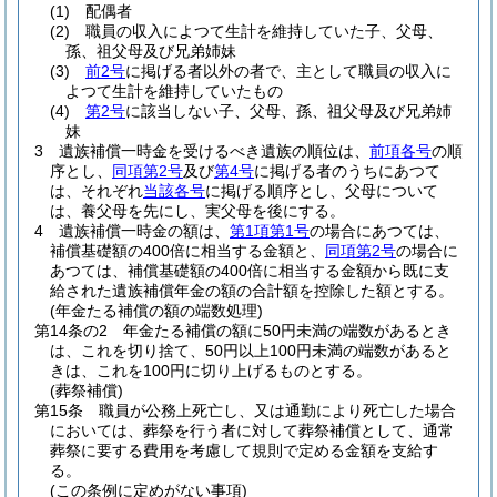
(1)
配偶者
(2)
職員の収入によつて生計を維持していた子、父母、
孫、祖父母及び兄弟姉妹
(3)
前2号
に掲げる者以外の者で、主として職員の収入に
よつて生計を維持していたもの
(4)
第2号
に該当しない子、父母、孫、祖父母及び兄弟姉
妹
3
遺族補償一時金を受けるべき遺族の順位は、
前項各号
の順
序とし、
同項第2号
及び
第4号
に掲げる者のうちにあつて
は、それぞれ
当該各号
に掲げる順序とし、父母について
は、養父母を先にし、実父母を後にする。
4
遺族補償一時金の額は、
第1項第1号
の場合にあつては、
補償基礎額の400倍に相当する金額と、
同項第2号
の場合に
あつては、補償基礎額の400倍に相当する金額から既に支
給された遺族補償年金の額の合計額を控除した額とする。
(年金たる補償の額の端数処理)
第14条の2
年金たる補償の額に50円未満の端数があるとき
は、これを切り捨て、50円以上100円未満の端数があると
きは、これを100円に切り上げるものとする。
(葬祭補償)
第15条
職員が公務上死亡し、又は通勤により死亡した場合
においては、葬祭を行う者に対して葬祭補償として、通常
葬祭に要する費用を考慮して規則で定める金額を支給す
る。
(この条例に定めがない事項)