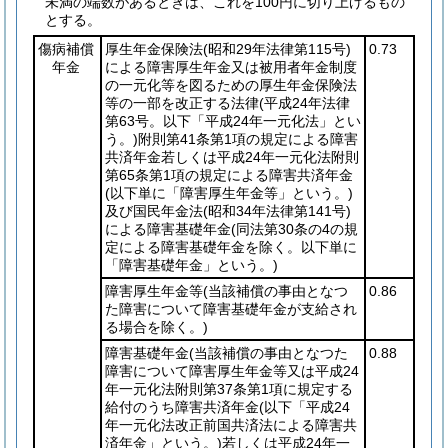
未満の端数があるときは、これを100円に切り上げるもの
とする。
傷病補償
厚生年金保険法
(昭和29年法律第115号)
0.73
年金
による障害厚生年金又は被用者年金制度
の一元化等を図るための厚生年金保険法
等の一部を改正する法律
(平成24年法律
第63号。以下「平成24年一元化法」とい
う。)
附則第41条第1項の規定による障害
共済年金若しくは平成24年一元化法附則
第65条第1項の規定による障害共済年金
(以下単に「障害厚生年金等」という。)
及び国民年金法
(昭和34年法律第141号)
による障害基礎年金
(同法第30条の4の規
定による障害基礎年金を除く。以下単に
「障害基礎年金」という。)
障害厚生年金等
(当該補償の事由となつ
0.86
た障害について障害基礎年金が支給され
る場合を除く。)
障害基礎年金
(当該補償の事由となつた
0.88
障害について障害厚生年金等又は平成24
年一元化法附則第37条第1項に規定する
給付のうち障害共済年金
(以下「平成24
年一元化法改正前国共済法による障害共
済年金」という。)
若しくは平成24年一