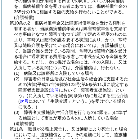
その補償事由が消滅する日までの間)
についての休業補償
を、傷病補償年金を受ける者にあつては、傷病補償年金の
365分の10に相当する額の支給を行わないことができる。
(介護補償)
第10条の2
傷病補償年金又は障害補償年金を受ける権利を
有する者が、当該傷病補償年金又は障害補償年金を支給す
べき事由となつた障害であつて規則で定める程度のものに
より、常時又は随時介護を要する状態にあり、かつ、常時
又は随時介護を受けている場合においては、介護補償とし
て、当該介護を受けている期間、常時又は随時介護を受け
る場合に通常要する費用を考慮して市長が定める金額を支
給する。
ただし、次に掲げる場合には、その入院し、又は
入所している期間については、介護補償は、行わない。
(1)
病院又は診療所に入院している場合
(2)
障害者の日常生活及び社会生活を総合的に支援するた
めの法律
(平成17年法律第123号)
第5条第11項に規定する
障害者支援施設
(
次号
において「障害者支援施設」とい
う。)
に入所している場合
(同条第7項に規定する生活介護
(
次号
において「生活介護」という。)
を受けている場合
に限る。)
(3)
障害者支援施設
(生活介護を行うものに限る。)
に準ず
る施設として市長が定めるものに入所している場合
(遺族補償)
第11条
職員が公務上死亡し、又は通勤により死亡した場合
においては、遺族補償として、その遺族に対して、遺族補