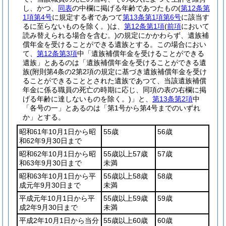
し、かつ、
同表
の中欄に掲げる年齢であつたもの
(
第12条第
1項第4号
に規定する者であつて
第13条第1項第6号
に該当す
るに至らないものを除く。)
は、
第12条第1項
(
前項
において
読み替えられる場合を含む。)
の規定にかかわらず、遺族補
償年金を受けることができる遺族とする。
この場合におい
て、
第12条第3項
中「遺族補償年金を受けることができる
遺族」とあるのは「遺族補償年金を受けることができる遺
族
(附則第4条の2第2項の規定に基づき遺族補償年金を受け
ることができることとされた遺族であつて、当該遺族補償
年金に係る職員の死亡の時期に応じ、同項の表の右欄に掲
げる年齢に達しないものを除く。)
」と、
第13条第2項
中
「各号の一」とあるのは「第1号から第4号までのいずれ
か」とする。
昭和61年10月1日から昭
55歳
56歳
和62年9月30日まで
昭和62年10月1日から昭
55歳以上57歳
57歳
和63年9月30日まで
未満
昭和63年10月1日から平
55歳以上58歳
58歳
成元年9月30日まで
未満
平成元年10月1日から平
55歳以上59歳
59歳
成2年9月30日まで
未満
平成2年10月1日から当分
55歳以上60歳
60歳