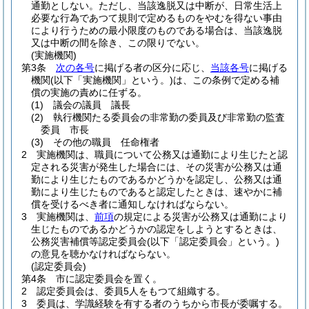
通勤としない。
ただし、当該逸脱又は中断が、日常生活上
必要な行為であつて規則で定めるものをやむを得ない事由
により行うための最小限度のものである場合は、当該逸脱
又は中断の間を除き、この限りでない。
(実施機関)
第3条
次の各号
に掲げる者の区分に応じ、
当該各号
に掲げる
機関
(以下「実施機関」という。)
は、この条例で定める補
償の実施の責めに任ずる。
(1)
議会の議員 議長
(2)
執行機関たる委員会の非常勤の委員及び非常勤の監査
委員 市長
(3)
その他の職員 任命権者
2
実施機関は、職員について公務又は通勤により生じたと認
定される災害が発生した場合には、その災害が公務又は通
勤により生じたものであるかどうかを認定し、公務又は通
勤により生じたものであると認定したときは、速やかに補
償を受けるべき者に通知しなければならない。
3
実施機関は、
前項
の規定による災害が公務又は通勤により
生じたものであるかどうかの認定をしようとするときは、
公務災害補償等認定委員会
(以下「認定委員会」という。)
の意見を聴かなければならない。
(認定委員会)
第4条
市に認定委員会を置く。
2
認定委員会は、委員5人をもつて組織する。
3
委員は、学識経験を有する者のうちから市長が委嘱する。