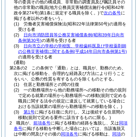
等の委員その他の構成員、非常勤の調査員及び嘱託員その
他の非常勤の職員
(地方公務員災害補償法施行令
(昭和42年
政令第274号)
第1条に規定する職員を除く。)
で
次の各号
に
掲げる者以外の者をいう。
(1)
労働者災害補償保険法
(昭和22年法律第50号)
の適用を
受ける者
(2)
日向市消防団員等公務災害補償条例
(昭和39年日向市
条例第30号)
の適用を受ける者
(3)
日向市立の学校の学校医、学校歯科医及び学校薬剤師
の公務災害補償に関する条例
(平成14年日向市条例第1号)
の適用を受ける者
(通勤)
第2条の2
この条例で「通勤」とは、職員が、勤務のため、
次に掲げる移動を、合理的な経路及び方法により行うこと
をいい、公務の性質を有するものを除くものとする。
(1)
住居と勤務場所との間の往復
(2)
一の勤務場所から他の勤務場所への移動その他の規則
で定める就業の場所から勤務場所への移動
(規則で定める
職員に関する法令の規定に違反して就業している場合に
おける当該就業の場所から勤務場所への移動を除く。)
(3)
第1号
に掲げる往復に先行し、又は後続する住居間の
移動
(規則で定める要件に該当するものに限る。)
2
職員が、
前項各号
に掲げる移動の経路を逸脱し、又は
同項
各号
に掲げる移動を中断した場合においては、当該逸脱又
は中断の間及びその後の
同項各号
に掲げる移動は、
同項
の