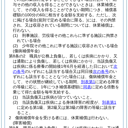
与その他の収入を得ることができないときは、休業補償と
して、その収入を得ることができない期間につき、補償基
礎額の100分の60に相当する金額を支給する。
ただし、次
に掲げる場合
(規則で定める場合に限る。)
には、その拘禁
され、又は収容されている期間については、休業補償は、
行わない。
(1)
刑事施設、労役場その他これらに準ずる施設に拘禁さ
れている場合
(2)
少年院その他これに準ずる施設に収容されている場合
(傷病補償年金)
第8条の2
職員が公務上負傷し、若しくは疾病にかかり、又
は通勤により負傷し、若しくは疾病にかかり、当該負傷又
は疾病に係る療養の開始後1年6月を経過した日において
次
の各号
のいずれにも該当する場合又は同日後
次の各号
のい
ずれにも該当することとなつた場合には、傷病補償年金と
して、その状態が継続している期間、
別表第1
に定める障害
の等級に応じ、1年につき補償基礎額に
同表
に定める倍数を
乗じて得た金額を毎年支給する。
(1)
当該負傷又は疾病が治つていないこと。
(2)
当該負傷又は疾病による身体障害の程度が、
別表第1
に定める第1級、第2級又は第3級の障害の等級に該当す
ること。
2
傷病補償年金を受ける者には、休業補償は行わない。
(障害補償)