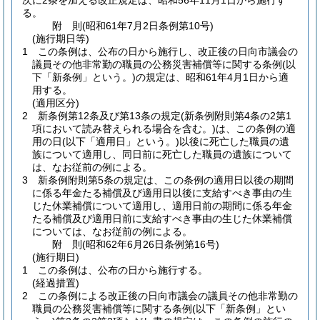
次に2条を加える改正規定は、昭和56年11月1日から施行す
る。
附
則
(昭和61年7月2日
条例第10号)
(施行期日等)
1
この条例は、公布の日から施行し、改正後の日向市議会の
議員その他非常勤の職員の公務災害補償等に関する条例
(以
下「新条例」という。)
の規定は、昭和61年4月1日から適
用する。
(適用区分)
2
新条例第12条及び第13条の規定
(新条例附則第4条の2第1
項において読み替えられる場合を含む。)
は、この条例の適
用の日
(以下「適用日」という。)
以後に死亡した職員の遺
族について適用し、同日前に死亡した職員の遺族について
は、なお従前の例による。
3
新条例附則第5条の規定は、この条例の適用日以後の期間
に係る年金たる補償及び適用日以後に支給すべき事由の生
じた休業補償について適用し、適用日前の期間に係る年金
たる補償及び適用日前に支給すべき事由の生じた休業補償
については、なお従前の例による。
附
則
(昭和62年6月26日
条例第16号)
(施行期日)
1
この条例は、公布の日から施行する。
(経過措置)
2
この条例による改正後の日向市議会の議員その他非常勤の
職員の公務災害補償等に関する条例
(以下「新条例」とい