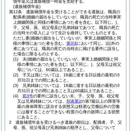
償年金又は遺族補償一時金を支給する。
(遺族補償年金)
第12条
遺族補償年金を受けることができる遺族は、職員の
配偶者
(婚姻の届出をしていないが、職員の死亡の当時事実
上婚姻関係と同様の事情にあつた者を含む。以下同じ。)
、
子、父母、孫、祖父母及び兄弟姉妹であつて、職員の死亡
の当時その収入によつて生計を維持していたものとする。
ただし妻
(婚姻の届出をしていないが、事実上婚姻関係と同
様の事情にあつた者を含む。
第3項
において同じ。)
以外の
者にあつては、職員の死亡の当時次に掲げる要件に該当し
た場合に限るものとする。
(1)
夫
(婚姻の届出をしていないが、事実上婚姻関係と同
様の事情にあつた者を含む。以下同じ。)
、父母又は祖父
母については、60歳以上であること。
(2)
子又は孫については、18歳に達する日以後の最初の3
月31日までの間にあること。
(3)
兄弟姉妹については、18歳に達する日以後の最初の3
月31日までの間にあること又は60歳以上であること。
(4)
前3号
の要件に該当しない夫、子、父母、孫、祖父母
又は兄弟姉妹については、
別表第2
の第7級以上の障害等
級の身体障害に該当する状態又は軽易な労働以外の労働
には服することができない程度の心身の故障による状態
にあること。
2
遺族補償年金を受けるべき遺族の順位は、配偶者、子、父
母、孫、祖父母及び兄弟姉妹の順序とし、父母について