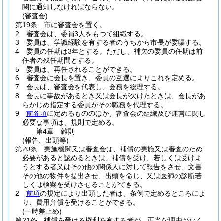
関に通知しなければならない。
(審査会)
第19条
市に審査会を置く。
2
審査会は、委員3人をもつて組織する。
3
委員は、学識経験を有する者のうちから市長が委嘱する。
4
委員の任期は3年とする。
ただし、補欠の委員の任期は前
任者の残任期間とする。
5
委員は、再任されることができる。
6
審査会に会長を置き、委員の互選によりこれを定める。
7
会長は、審査会を代表し、会務を総理する。
8
会長に事故があるとき又は会長が欠けたときは、会長があ
らかじめ指定する委員がその職務を代理する。
9
前各項
に定めるもののほか、審査会の組織及び運営に関し
必要な事項は、規則で定める。
第4章
雑則
(報告、出頭等)
第20条
実施機関又は審査会は、補償の実施又は審査のため
必要があると認めるときは、補償を受け、若しくは受けよ
うとする者又はその他の関係人に対して報告をさせ、文書
その他の物件を提出させ、出頭を命じ、又は医師の診断若
しくは検案を受けさせることができる。
2
前項
の規定により出頭した者は、条例で定めるところによ
り、費用弁償を受けることができる。
(一時差止め)
第21条
補償を受ける権利を有する者が、正当な理由がなく