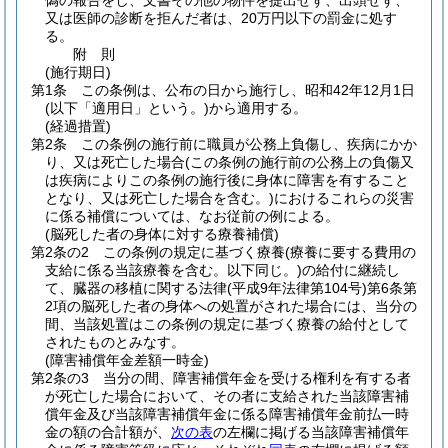
偽の報告をし、文書その他の物件を提出せず、出頭せず、
又は医師の診断を拒んだ者は、20万円以下の罰金に処す
る。
附
則
(施行期日)
第1条
この条例は、公布の日から施行し、昭和42年12月1日
(以下「適用日」という。)
から適用する。
(経過措置)
第2条
この条例の施行前に職員が公務上負傷し、疾病にかか
り、又は死亡した場合
(この条例の施行前の公務上の負傷又
は疾病によりこの条例の施行後に身体に障害を有すること
となり、又は死亡した場合を含む。)
におけるこれらの災害
に係る補償については、なお従前の例による。
(脳死した者の身体に対する療養補償)
第2条の2
この条例の規定に基づく療養
(療養に要する費用の
支給に係る当該療養を含む。以下同じ。)
の給付に継続し
て、臓器の移植に関する法律
(平成9年法律第104号)
第6条第
2項の脳死した者の身体への処置がされた場合には、当分の
間、当該処置はこの条例の規定に基づく療養の給付として
されたものとみなす。
(障害補償年金差額一時金)
第2条の3
当分の間、障害補償年金を受ける権利を有する者
が死亡した場合において、その者に支給された当該障害補
償年金及び当該障害補償年金に係る障害補償年金前払一時
金の額の合計額が、
次の表
の左欄に掲げる当該障害補償年