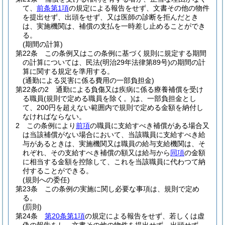
て、
前条第1項
の規定による報告をせず、文書その他の物件
を提出せず、出頭をせず、又は医師の診断を拒んだとき
は、実施機関は、補償の支払を一時差し止めることができ
る。
(期間の計算)
第22条
この条例又はこの条例に基づく規則に規定する期間
の計算については、民法
(明治29年法律第89号)
の期間の計
算に関する規定を準用する。
(通勤による災害に係る費用の一部負担金)
第22条の2
通勤による負傷又は疾病に係る療養補償を受け
る職員
(規則で定める職員を除く。)
は、一部負担金とし
て、200円を超えない範囲内で規則で定める金額を納付し
なければならない。
2
この条例により
前項
の職員に支給すべき補償がある場合又
は当該補償がない場合において、当該職員に支給すべき給
与があるときは、実施機関又は職員の給与支給機関は、そ
れぞれ、その支給すべき補償の額又は給与から
同項
の金額
に相当する金額を控除して、これを当該職員に代わつて納
付することができる。
(規則への委任)
第23条
この条例の実施に関し必要な事項は、規則で定め
る。
(罰則)
第24条
第20条第1項
の規定による報告をせず、若しくは虚