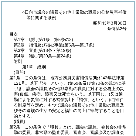
○日向市議会の議員その他非常勤の職員の公務災害補償
等に関する条例
昭和43年3月30日
条例第2号
目次
第1章
総則
(第1条―第5条の3)
第2章
補償及び福祉事業
(第6条―第17条)
第3章
審査
(第18条・第19条)
第4章
雑則
(第20条―第24条)
附則
第1章
総則
(目的)
第1条
この条例は、地方公務員災害補償法
(昭和42年法律第
121号。以下「法」という。)
第69条及び第70条の規定に基
づき、議会の議員その他非常勤の職員に対する公務上の災
害
(負傷、疾病、障害又は死亡をいう。以下同じ。)
又は通
勤による災害に対する補償
(以下「補償」という。)
に関す
る制度等を定め、もつて議会の議員その他非常勤の職員及
びその遺族の生活の安定と福祉の向上に寄与することを目
的とする。
(職員)
第2条
この条例で「職員」とは、議会の議員、委員会の非常
勤の委員、非常勤の監査委員、審査会、審議会及び調査会