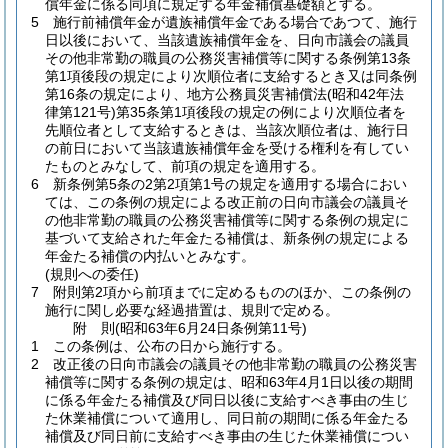
償年金に係る同項に規定する年金補償基礎額とする。
5
施行前補償年金が遺族補償年金である場合であつて、施行
日以後において、当該遺族補償年金を、日向市議会の議員
その他非常勤の職員の公務災害補償等に関する条例第13条
第1項後段の規定により次順位者に支給するとき又は同条例
第16条の規定により、地方公務員災害補償法
(昭和42年法
律第121号)
第35条第1項後段の規定の例により次順位者を
先順位者として支給するときは、当該次順位者は、施行日
の前日において当該遺族補償年金を受ける権利を有してい
たものとみなして、前項の規定を適用する。
6
新条例第5条の2第2項第1号の規定を適用する場合におい
ては、この条例の規定による改正前の日向市議会の議員そ
の他非常勤の職員の公務災害補償等に関する条例の規定に
基づいて支給された年金たる補償は、新条例の規定による
年金たる補償の内払いとみなす。
(規則への委任)
7
附則第2項から前項までに定めるもののほか、この条例の
施行に関し必要な経過措置は、規則で定める。
附
則
(昭和63年6月24日
条例第11号)
1
この条例は、公布の日から施行する。
2
改正後の日向市議会の議員その他非常勤の職員の公務災害
補償等に関する条例の規定は、昭和63年4月1日以後の期間
に係る年金たる補償及び同日以後に支給すべき事由の生じ
た休業補償について適用し、同日前の期間に係る年金たる
補償及び同日前に支給すべき事由の生じた休業補償につい