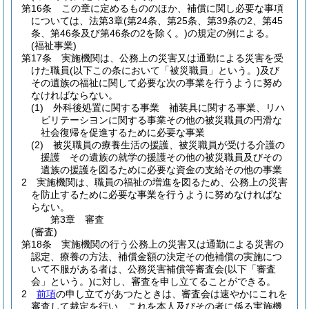
第16条
この章に定めるもののほか、補償に関し必要な事項
については、法第3章
(第24条、第25条、第39条の2、第45
条、第46条及び第46条の2を除く。)
の規定の例による。
(福祉事業)
第17条
実施機関は、公務上の災害又は通勤による災害を受
けた職員
(以下この条において「被災職員」という。)
及び
その遺族の福祉に関して必要な次の事業を行うように努め
なければならない。
(1)
外科後処置に関する事業 補装具に関する事業、リハ
ビリテーシヨンに関する事業その他の被災職員の円滑な
社会復帰を促進するために必要な事業
(2)
被災職員の療養生活の援護、被災職員が受ける介護の
援護 その遺族の就学の援護その他の被災職員及びその
遺族の援護を図るために必要な資金の支給その他の事業
2
実施機関は、職員の福祉の増進を図るため、公務上の災害
を防止するために必要な事業を行うように努めなければな
らない。
第3章
審査
(審査)
第18条
実施機関の行う公務上の災害又は通勤による災害の
認定、療養の方法、補償金額の決定その他補償の実施につ
いて不服がある者は、公務災害補償等審査会
(以下「審査
会」という。)
に対し、審査を申し立てることができる。
2
前項
の申し立てがあつたときは、審査会は速やかにこれを
審査して裁定を行い、これを本人及びその者に係る実施機