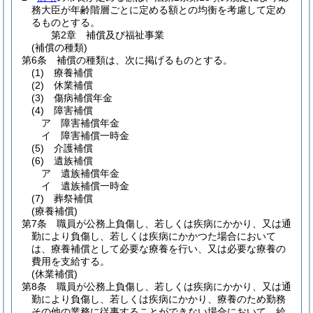
務大臣が年齢階層ごとに定める額との均衡を考慮して定め
るものとする。
第2章
補償及び福祉事業
(補償の種類)
第6条
補償の種類は、次に掲げるものとする。
(1)
療養補償
(2)
休業補償
(3)
傷病補償年金
(4)
障害補償
ア
障害補償年金
イ
障害補償一時金
(5)
介護補償
(6)
遺族補償
ア
遺族補償年金
イ
遺族補償一時金
(7)
葬祭補償
(療養補償)
第7条
職員が公務上負傷し、若しくは疾病にかかり、又は通
勤により負傷し、若しくは疾病にかかつた場合において
は、療養補償として必要な療養を行い、又は必要な療養の
費用を支給する。
(休業補償)
第8条
職員が公務上負傷し、若しくは疾病にかかり、又は通
勤により負傷し、若しくは疾病にかかり、療養のため勤務
その他の業務に従事することができない場合において、給