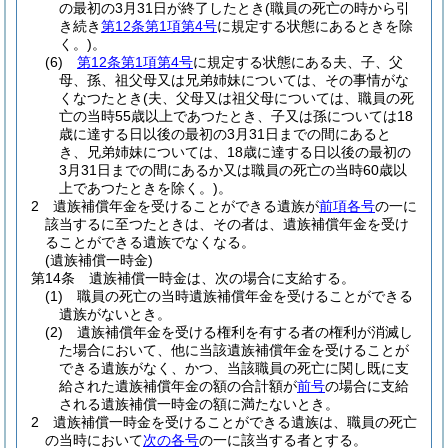
の最初の3月31日が終了したとき
(職員の死亡の時から引
き続き
第12条第1項第4号
に規定する状態にあるときを除
く。)
。
(6)
第12条第1項第4号
に規定する状態にある夫、子、父
母、孫、祖父母又は兄弟姉妹については、その事情がな
くなつたとき
(夫、父母又は祖父母については、職員の死
亡の当時55歳以上であつたとき、子又は孫については18
歳に達する日以後の最初の3月31日までの間にあると
き、兄弟姉妹については、18歳に達する日以後の最初の
3月31日までの間にあるか又は職員の死亡の当時60歳以
上であつたときを除く。)
。
2
遺族補償年金を受けることができる遺族が
前項各号
の一に
該当するに至つたときは、その者は、遺族補償年金を受け
ることができる遺族でなくなる。
(遺族補償一時金)
第14条
遺族補償一時金は、次の場合に支給する。
(1)
職員の死亡の当時遺族補償年金を受けることができる
遺族がないとき。
(2)
遺族補償年金を受ける権利を有する者の権利が消滅し
た場合において、他に当該遺族補償年金を受けることが
できる遺族がなく、かつ、当該職員の死亡に関し既に支
給された遺族補償年金の額の合計額が
前号
の場合に支給
される遺族補償一時金の額に満たないとき。
2
遺族補償一時金を受けることができる遺族は、職員の死亡
の当時において
次の各号
の一に該当する者とする。