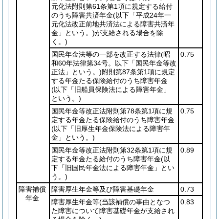
元化法附則第61条第1項に規定する給付
のうち障害共済年金
(以下「平成24年一
元化法改正前地共済法による障害共済年
金」という。)
が支給される場合を除
く。)
国民年金法等の一部を改正する法律
(昭
0.75
和60年法律第34号。以下「国民年金等改
正法」という。)
附則第87条第1項に規定
する年金たる保険給付のうち障害年金
(以下「旧船員保険法による障害年金」
という。)
国民年金等改正法附則第78条第1項に規
0.75
定する年金たる保険給付のうち障害年金
(以下「旧厚生年金保険法による障害年
金」という。)
国民年金等改正法附則第32条第1項に規
0.89
定する年金たる給付のうち障害年金
(以
下「旧国民年金法による障害年金」とい
う。)
障害補償
障害厚生年金等及び障害基礎年金
0.73
年金
障害厚生年金等
(当該補償の事由となつ
0.83
た障害について障害基礎年金が支給され