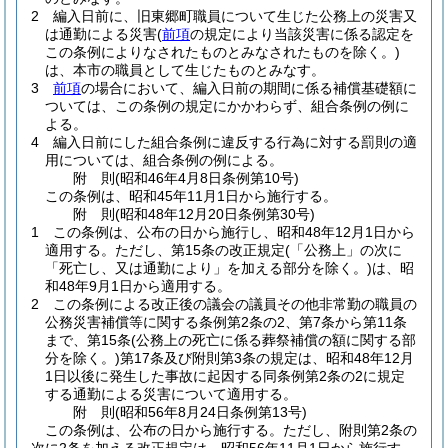
2
編入日前に、旧東郷町職員について生じた公務上の災害又
は通勤による災害
(
前項
の規定により当該災害に係る認定を
この条例によりなされたものとみなされたものを除く。)
は、本市の職員として生じたものとみなす。
3
前項
の場合において、編入日前の期間に係る補償基礎額に
ついては、この条例の規定にかかわらず、組合条例の例に
よる。
4
編入日前にした組合条例に違反する行為に対する罰則の適
用については、組合条例の例による。
附
則
(昭和46年4月8日
条例第10号)
この条例は、昭和45年11月1日から施行する。
附
則
(昭和48年12月20日
条例第30号)
1
この条例は、公布の日から施行し、昭和48年12月1日から
適用する。
ただし、第15条の改正規定
(「公務上」の次に
「死亡し、又は通勤により」を加える部分を除く。)
は、昭
和48年9月1日から適用する。
2
この条例による改正後の議会の議員その他非常勤の職員の
公務災害補償等に関する条例第2条の2、第7条から第11条
まで、第15条
(公務上の死亡に係る葬祭補償の額に関する部
分を除く。)
第17条及び附則第3条の規定は、昭和48年12月
1日以後に発生した事故に起因する同条例第2条の2に規定
する通勤による災害について適用する。
附
則
(昭和56年8月24日
条例第13号)
この条例は、公布の日から施行する。
ただし、附則第2条の