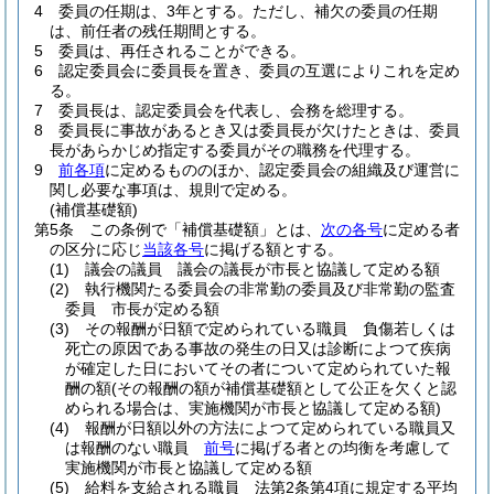
4
委員の任期は、3年とする。
ただし、補欠の委員の任期
は、前任者の残任期間とする。
5
委員は、再任されることができる。
6
認定委員会に委員長を置き、委員の互選によりこれを定め
る。
7
委員長は、認定委員会を代表し、会務を総理する。
8
委員長に事故があるとき又は委員長が欠けたときは、委員
長があらかじめ指定する委員がその職務を代理する。
9
前各項
に定めるもののほか、認定委員会の組織及び運営に
関し必要な事項は、規則で定める。
(補償基礎額)
第5条
この条例で「補償基礎額」とは、
次の各号
に定める者
の区分に応じ
当該各号
に掲げる額とする。
(1)
議会の議員 議会の議長が市長と協議して定める額
(2)
執行機関たる委員会の非常勤の委員及び非常勤の監査
委員 市長が定める額
(3)
その報酬が日額で定められている職員 負傷若しくは
死亡の原因である事故の発生の日又は診断によつて疾病
が確定した日においてその者について定められていた報
酬の額
(その報酬の額が補償基礎額として公正を欠くと認
められる場合は、実施機関が市長と協議して定める額)
(4)
報酬が日額以外の方法によつて定められている職員又
は報酬のない職員
前号
に掲げる者との均衡を考慮して
実施機関が市長と協議して定める額
(5)
給料を支給される職員 法第2条第4項に規定する平均