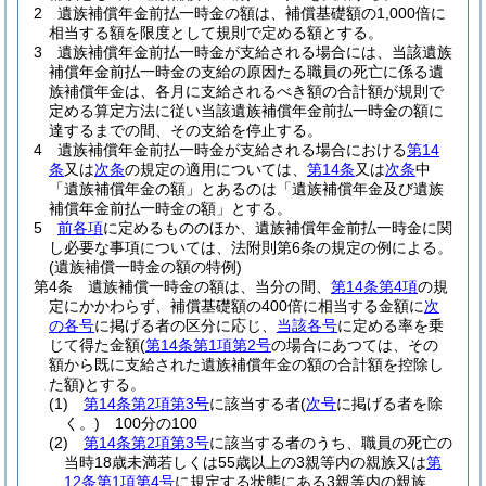
2
遺族補償年金前払一時金の額は、補償基礎額の1,000倍に
相当する額を限度として規則で定める額とする。
3
遺族補償年金前払一時金が支給される場合には、当該遺族
補償年金前払一時金の支給の原因たる職員の死亡に係る遺
族補償年金は、各月に支給されるべき額の合計額が規則で
定める算定方法に従い当該遺族補償年金前払一時金の額に
達するまでの間、その支給を停止する。
4
遺族補償年金前払一時金が支給される場合における
第14
条
又は
次条
の規定の適用については、
第14条
又は
次条
中
「遺族補償年金の額」とあるのは「遺族補償年金及び遺族
補償年金前払一時金の額」とする。
5
前各項
に定めるもののほか、遺族補償年金前払一時金に関
し必要な事項については、法附則第6条の規定の例による。
(遺族補償一時金の額の特例)
第4条
遺族補償一時金の額は、当分の間、
第14条第4項
の規
定にかかわらず、補償基礎額の400倍に相当する金額に
次
の各号
に掲げる者の区分に応じ、
当該各号
に定める率を乗
じて得た金額
(
第14条第1項第2号
の場合にあつては、その
額から既に支給された遺族補償年金の額の合計額を控除し
た額)
とする。
(1)
第14条第2項第3号
に該当する者
(
次号
に掲げる者を除
く。)
100分の100
(2)
第14条第2項第3号
に該当する者のうち、職員の死亡の
当時18歳未満若しくは55歳以上の3親等内の親族又は
第
12条第1項第4号
に規定する状態にある3親等内の親族