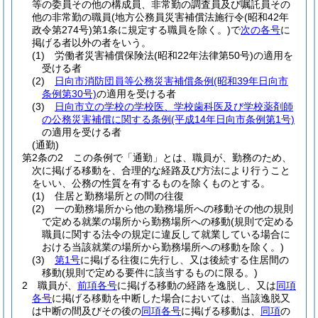
等の委員その他の構成員、非常勤の調査員及び嘱託員その
他の非常勤の職員
(地方公務員災害補償法施行令
(昭和42年
政令第274号)
第1条に規定する職員を除く。)
で
次の各号
に
掲げる者以外の者をいう。
(1)
労働者災害補償保険法
(昭和22年法律第50号)
の適用を
受ける者
(2)
日向市消防団員等公務災害補償条例
(昭和39年日向市
条例第30号)
の適用を受ける者
(3)
日向市立の学校の学校医、学校歯科医及び学校薬剤師
の公務災害補償に関する条例
(平成14年日向市条例第1号)
の適用を受ける者
(通勤)
第2条の2
この条例で「通勤」とは、職員が、勤務のため、
次に掲げる移動を、合理的な経路及び方法により行うこと
をいい、公務の性質を有するものを除くものとする。
(1)
住居と勤務場所との間の往復
(2)
一の勤務場所から他の勤務場所への移動その他の規則
で定める就業の場所から勤務場所への移動
(規則で定める
職員に関する法令の規定に違反して就業している場合に
おける当該就業の場所から勤務場所への移動を除く。)
(3)
第1号
に掲げる往復に先行し、又は後続する住居間の
移動
(規則で定める要件に該当するものに限る。)
2
職員が、
前項各号
に掲げる移動の経路を逸脱し、又は
同項
各号
に掲げる移動を中断した場合においては、当該逸脱又
は中断の間及びその後の
同項各号
に掲げる移動は、
同項
の