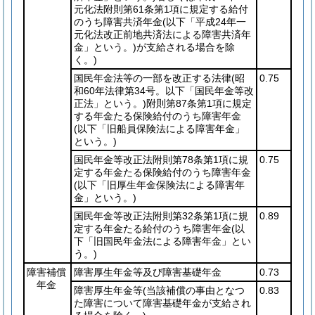
元化法附則第61条第1項に規定する給付
のうち障害共済年金
(以下「平成24年一
元化法改正前地共済法による障害共済年
金」という。)
が支給される場合を除
く。)
国民年金法等の一部を改正する法律
(昭
0.75
和60年法律第34号。以下「国民年金等改
正法」という。)
附則第87条第1項に規定
する年金たる保険給付のうち障害年金
(以下「旧船員保険法による障害年金」
という。)
国民年金等改正法附則第78条第1項に規
0.75
定する年金たる保険給付のうち障害年金
(以下「旧厚生年金保険法による障害年
金」という。)
国民年金等改正法附則第32条第1項に規
0.89
定する年金たる給付のうち障害年金
(以
下「旧国民年金法による障害年金」とい
う。)
障害補償
障害厚生年金等及び障害基礎年金
0.73
年金
障害厚生年金等
(当該補償の事由となつ
0.83
た障害について障害基礎年金が支給され