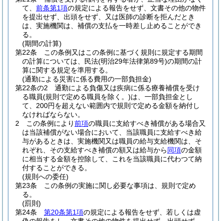
て、
前条第1項
の規定による報告をせず、文書その他の物件
を提出せず、出頭をせず、又は医師の診断を拒んだとき
は、実施機関は、補償の支払を一時差し止めることができ
る。
(期間の計算)
第22条
この条例又はこの条例に基づく規則に規定する期間
の計算については、民法
(明治29年法律第89号)
の期間の計
算に関する規定を準用する。
(通勤による災害に係る費用の一部負担金)
第22条の2
通勤による負傷又は疾病に係る療養補償を受け
る職員
(規則で定める職員を除く。)
は、一部負担金とし
て、200円を超えない範囲内で規則で定める金額を納付し
なければならない。
2
この条例により
前項
の職員に支給すべき補償がある場合又
は当該補償がない場合において、当該職員に支給すべき給
与があるときは、実施機関又は職員の給与支給機関は、そ
れぞれ、その支給すべき補償の額又は給与から
同項
の金額
に相当する金額を控除して、これを当該職員に代わつて納
付することができる。
(規則への委任)
第23条
この条例の実施に関し必要な事項は、規則で定め
る。
(罰則)
第24条
第20条第1項
の規定による報告をせず、若しくは虚