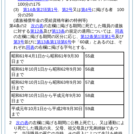
100分の175
(3)
第14条第2項第1号
、
第2号
又は
第4号
に掲げる者 100
分の250
(遺族補償年金の受給資格年齢の特例等)
第4条の2
次の表
の左欄に掲げる期間に死亡した職員の遺族
に対する
第12条
及び
第13条
の規定の適用については、
同表
の左欄に掲げる期間の区分に応じ、
第12条第1項第1号
及び
第3号
並びに
第13条第1項第6号
中「60歳」とあるのは、そ
れぞれ
同表
の右欄に掲げる字句とする。
昭和61年4月1日から昭和61年9月30
55歳
日まで
昭和61年10月1日から昭和62年9月30
56歳
日まで
昭和62年10月1日から昭和63年9月30
57歳
日まで
昭和63年10月1日から平成元年9月30
58歳
日まで
平成元年10月1日から平成2年9月30日
59歳
まで
2
次の表
の左欄に掲げる期間に公務上死亡し、又は通勤によ
り死亡した職員の夫、父母、祖父母及び兄弟姉妹であつ
て、当該職員の死亡の当時、その収入によつて生計を維持