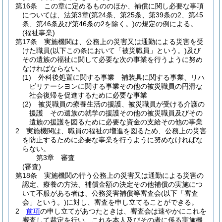
第16条
この章に定めるもののほか、補償に関し必要な事項
については、法第3章
(第24条、第25条、第39条の2、第45
条、第46条及び第46条の2を除く。)
の規定の例による。
(福祉事業)
第17条
実施機関は、公務上の災害又は通勤による災害を受
けた職員
(以下この条において「被災職員」という。)
及び
その遺族の福祉に関して必要な次の事業を行うように努め
なければならない。
(1)
外科後処置に関する事業 補装具に関する事業、リハ
ビリテーシヨンに関する事業その他の被災職員の円滑な
社会復帰を促進するために必要な事業
(2)
被災職員の療養生活の援護、被災職員が受ける介護の
援護 その遺族の就学の援護その他の被災職員及びその
遺族の援護を図るために必要な資金の支給その他の事業
2
実施機関は、職員の福祉の増進を図るため、公務上の災害
を防止するために必要な事業を行うように努めなければな
らない。
第3章
審査
(審査)
第18条
実施機関の行う公務上の災害又は通勤による災害の
認定、療養の方法、補償金額の決定その他補償の実施につ
いて不服がある者は、公務災害補償等審査会
(以下「審査
会」という。)
に対し、審査を申し立てることができる。
2
前項
の申し立てがあつたときは、審査会は速やかにこれを
審査して裁定を行い、これを本人及びその者に係る実施機