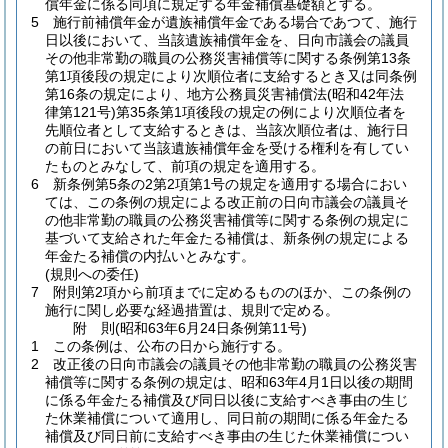
償年金に係る同項に規定する年金補償基礎額とする。
5
施行前補償年金が遺族補償年金である場合であつて、施行
日以後において、当該遺族補償年金を、日向市議会の議員
その他非常勤の職員の公務災害補償等に関する条例第13条
第1項後段の規定により次順位者に支給するとき又は同条例
第16条の規定により、地方公務員災害補償法
(昭和42年法
律第121号)
第35条第1項後段の規定の例により次順位者を
先順位者として支給するときは、当該次順位者は、施行日
の前日において当該遺族補償年金を受ける権利を有してい
たものとみなして、前項の規定を適用する。
6
新条例第5条の2第2項第1号の規定を適用する場合におい
ては、この条例の規定による改正前の日向市議会の議員そ
の他非常勤の職員の公務災害補償等に関する条例の規定に
基づいて支給された年金たる補償は、新条例の規定による
年金たる補償の内払いとみなす。
(規則への委任)
7
附則第2項から前項までに定めるもののほか、この条例の
施行に関し必要な経過措置は、規則で定める。
附
則
(昭和63年6月24日
条例第11号)
1
この条例は、公布の日から施行する。
2
改正後の日向市議会の議員その他非常勤の職員の公務災害
補償等に関する条例の規定は、昭和63年4月1日以後の期間
に係る年金たる補償及び同日以後に支給すべき事由の生じ
た休業補償について適用し、同日前の期間に係る年金たる
補償及び同日前に支給すべき事由の生じた休業補償につい