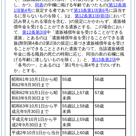
し、かつ、
同表
の中欄に掲げる年齢であつたもの
(
第12条第
1項第4号
に規定する者であつて
第13条第1項第6号
に該当す
るに至らないものを除く。)
は、
第12条第1項
(
前項
において
読み替えられる場合を含む。)
の規定にかかわらず、遺族補
償年金を受けることができる遺族とする。
この場合におい
て、
第12条第3項
中「遺族補償年金を受けることができる
遺族」とあるのは「遺族補償年金を受けることができる遺
族
(附則第4条の2第2項の規定に基づき遺族補償年金を受け
ることができることとされた遺族であつて、当該遺族補償
年金に係る職員の死亡の時期に応じ、同項の表の右欄に掲
げる年齢に達しないものを除く。)
」と、
第13条第2項
中
「各号の一」とあるのは「第1号から第4号までのいずれ
か」とする。
昭和61年10月1日から昭
55歳
56歳
和62年9月30日まで
昭和62年10月1日から昭
55歳以上57歳
57歳
和63年9月30日まで
未満
昭和63年10月1日から平
55歳以上58歳
58歳
成元年9月30日まで
未満
平成元年10月1日から平
55歳以上59歳
59歳
成2年9月30日まで
未満
平成2年10月1日から当分
55歳以上60歳
60歳