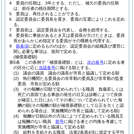
4
委員の任期は、3年とする。
ただし、補欠の委員の任期
は、前任者の残任期間とする。
5
委員は、再任されることができる。
6
認定委員会に委員長を置き、委員の互選によりこれを定め
る。
7
委員長は、認定委員会を代表し、会務を総理する。
8
委員長に事故があるとき又は委員長が欠けたときは、委員
長があらかじめ指定する委員がその職務を代理する。
9
前各項
に定めるもののほか、認定委員会の組織及び運営に
関し必要な事項は、規則で定める。
(補償基礎額)
第5条
この条例で「補償基礎額」とは、
次の各号
に定める者
の区分に応じ
当該各号
に掲げる額とする。
(1)
議会の議員 議会の議長が市長と協議して定める額
(2)
執行機関たる委員会の非常勤の委員及び非常勤の監査
委員 市長が定める額
(3)
その報酬が日額で定められている職員 負傷若しくは
死亡の原因である事故の発生の日又は診断によつて疾病
が確定した日においてその者について定められていた報
酬の額
(その報酬の額が補償基礎額として公正を欠くと認
められる場合は、実施機関が市長と協議して定める額)
(4)
報酬が日額以外の方法によつて定められている職員又
は報酬のない職員
前号
に掲げる者との均衡を考慮して
実施機関が市長と協議して定める額
(5)
給料を支給される職員 法第2条第4項に規定する平均