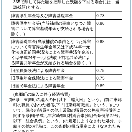
365で除して得た額を控除した残額を下回る場合には、当
該残額)
とする。
障害厚生年金等及び障害基礎年金
0.73
障害厚生年金等
(当該補償の事由となつた障
0.86
害について障害基礎年金が支給される場合を
除く。)
障害基礎年金
(当該補償の事由となつた障害
0.88
について障害厚生年金等又は平成24年一元
化法改正前国共済法による障害共済年金若し
くは平成24年一元化法改正前地共済法によ
る障害共済年金が支給される場合を除く。)
旧船員保険法による障害年金
0.75
旧厚生年金保険法による障害年金
0.75
旧国民年金法による障害年金
0.89
(東郷町の編入に伴う経過措置)
第6条
東郷町の編入の日
(以下「編入日」という。)
前に東郷
町の職員であつた者
(以下「旧東郷町職員」という。)
につ
いて、議会の議員その他非常勤の職員の公務災害補償等に
関する条例
(平成元年宮崎県町村総合事務組合条例第27号。
以下「組合条例」という。)
の規定によりなされた処分、手
続その他の行為は、この条例の相当規定によりなされたも
のとみなす。