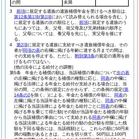
の間
未満
3
前項
に規定する遺族の遺族補償年金を受けるべき順位は、
第12条第1項
(
第1項
において読み替えられる場合を含む。)
に規定する遺族の次の順位とし、
前項
に規定する遺族のう
ちにあつては、夫、父母、祖父母及び兄弟姉妹の順序と
し、父母については、養父母を先にし、実父母を後にす
る。
4
第2項
に規定する遺族に支給すべき遺族補償年金は、その
者が
同項の表
の右欄に掲げる年齢に達する月までの間は、
その支給を停止する。
ただし、
附則第3条
の規定の適用を妨
げるものではない。
(他の法令による給付との調整)
第5条
年金たる補償の額は、当該補償の事由について
次の表
の左欄に掲げる年金たる補償の種類に応じ、
同表
の中欄に
掲げる法律による年金たる給付が支給される場合には、当
分の間、この条例の規定にかかわらず、この条例の規定
(
第
14条の2
を除く。)
による。
年金たる補償の年額に、
同表
の
左欄に掲げる当該年金たる補償の種類に応じ、
同表
の中欄
に掲げる当該法律による年金たる給付ごとに
同表
の右欄に
掲げる率を乗じて得た額
(その額が当該年金たる補償の年額
から当該補償の事由について支給される
同表
の中欄に掲げ
る当該法律による年金たる給付の額の合計額を控除した残
額を下回る場合には、当該残額)
とし、これらの額に50円未
満の端数があるときは、これを切り捨て、50円以上100円