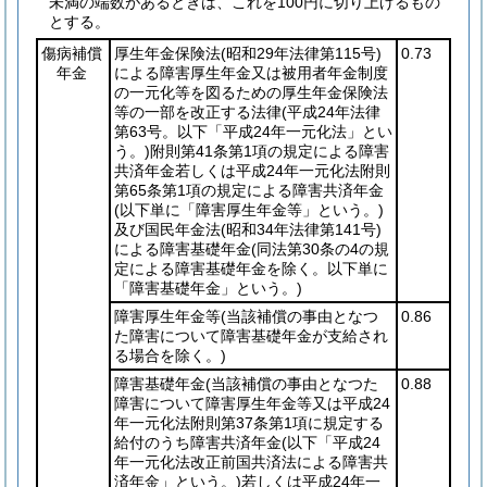
未満の端数があるときは、これを100円に切り上げるもの
とする。
傷病補償
厚生年金保険法
(昭和29年法律第115号)
0.73
年金
による障害厚生年金又は被用者年金制度
の一元化等を図るための厚生年金保険法
等の一部を改正する法律
(平成24年法律
第63号。以下「平成24年一元化法」とい
う。)
附則第41条第1項の規定による障害
共済年金若しくは平成24年一元化法附則
第65条第1項の規定による障害共済年金
(以下単に「障害厚生年金等」という。)
及び国民年金法
(昭和34年法律第141号)
による障害基礎年金
(同法第30条の4の規
定による障害基礎年金を除く。以下単に
「障害基礎年金」という。)
障害厚生年金等
(当該補償の事由となつ
0.86
た障害について障害基礎年金が支給され
る場合を除く。)
障害基礎年金
(当該補償の事由となつた
0.88
障害について障害厚生年金等又は平成24
年一元化法附則第37条第1項に規定する
給付のうち障害共済年金
(以下「平成24
年一元化法改正前国共済法による障害共
済年金」という。)
若しくは平成24年一