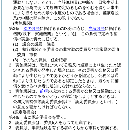
通勤としない。
ただし、当該逸脱又は中断が、日常生活上
必要な行為であつて規則で定めるものをやむを得ない事由
により行うための最小限度のものである場合は、当該逸脱
又は中断の間を除き、この限りでない。
(実施機関)
第3条
次の各号
に掲げる者の区分に応じ、
当該各号
に掲げる
機関
(以下「実施機関」という。)
は、この条例で定める補
償の実施の責めに任ずる。
(1)
議会の議員 議長
(2)
執行機関たる委員会の非常勤の委員及び非常勤の監査
委員 市長
(3)
その他の職員 任命権者
2
実施機関は、職員について公務又は通勤により生じたと認
定される災害が発生した場合には、その災害が公務又は通
勤により生じたものであるかどうかを認定し、公務又は通
勤により生じたものであると認定したときは、速やかに補
償を受けるべき者に通知しなければならない。
3
実施機関は、
前項
の規定による災害が公務又は通勤により
生じたものであるかどうかの認定をしようとするときは、
公務災害補償等認定委員会
(以下「認定委員会」という。)
の意見を聴かなければならない。
(認定委員会)
第4条
市に認定委員会を置く。
2
認定委員会は、委員5人をもつて組織する。
3
委員は、学識経験を有する者のうちから市長が委嘱する。