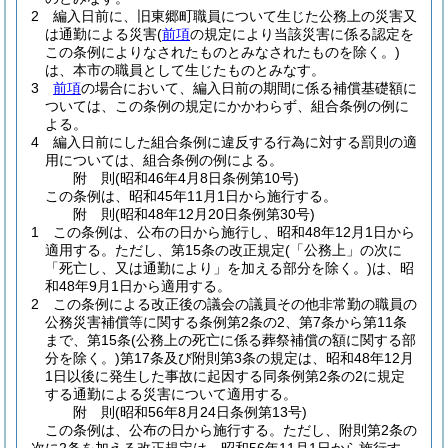
2
編入日前に、旧東郷町職員について生じた公務上の災害又
は通勤による災害
(
前項
の規定により当該災害に係る認定を
この条例によりなされたものとみなされたものを除く。)
は、本市の職員として生じたものとみなす。
3
前項
の場合において、編入日前の期間に係る補償基礎額に
ついては、この条例の規定にかかわらず、組合条例の例に
よる。
4
編入日前にした組合条例に違反する行為に対する罰則の適
用については、組合条例の例による。
附
則
(昭和46年4月8日
条例第10号)
この条例は、昭和45年11月1日から施行する。
附
則
(昭和48年12月20日
条例第30号)
1
この条例は、公布の日から施行し、昭和48年12月1日から
適用する。
ただし、第15条の改正規定
(「公務上」の次に
「死亡し、又は通勤により」を加える部分を除く。)
は、昭
和48年9月1日から適用する。
2
この条例による改正後の議会の議員その他非常勤の職員の
公務災害補償等に関する条例第2条の2、第7条から第11条
まで、第15条
(公務上の死亡に係る葬祭補償の額に関する部
分を除く。)
第17条及び附則第3条の規定は、昭和48年12月
1日以後に発生した事故に起因する同条例第2条の2に規定
する通勤による災害について適用する。
附
則
(昭和56年8月24日
条例第13号)
この条例は、公布の日から施行する。
ただし、附則第2条の