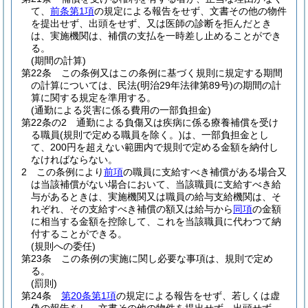
て、
前条第1項
の規定による報告をせず、文書その他の物件
を提出せず、出頭をせず、又は医師の診断を拒んだとき
は、実施機関は、補償の支払を一時差し止めることができ
る。
(期間の計算)
第22条
この条例又はこの条例に基づく規則に規定する期間
の計算については、民法
(明治29年法律第89号)
の期間の計
算に関する規定を準用する。
(通勤による災害に係る費用の一部負担金)
第22条の2
通勤による負傷又は疾病に係る療養補償を受け
る職員
(規則で定める職員を除く。)
は、一部負担金とし
て、200円を超えない範囲内で規則で定める金額を納付し
なければならない。
2
この条例により
前項
の職員に支給すべき補償がある場合又
は当該補償がない場合において、当該職員に支給すべき給
与があるときは、実施機関又は職員の給与支給機関は、そ
れぞれ、その支給すべき補償の額又は給与から
同項
の金額
に相当する金額を控除して、これを当該職員に代わつて納
付することができる。
(規則への委任)
第23条
この条例の実施に関し必要な事項は、規則で定め
る。
(罰則)
第24条
第20条第1項
の規定による報告をせず、若しくは虚