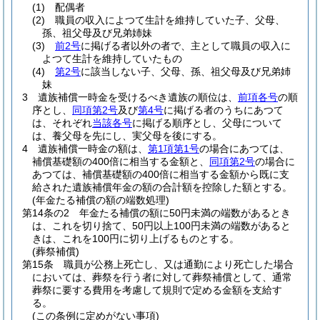
(1)
配偶者
(2)
職員の収入によつて生計を維持していた子、父母、
孫、祖父母及び兄弟姉妹
(3)
前2号
に掲げる者以外の者で、主として職員の収入に
よつて生計を維持していたもの
(4)
第2号
に該当しない子、父母、孫、祖父母及び兄弟姉
妹
3
遺族補償一時金を受けるべき遺族の順位は、
前項各号
の順
序とし、
同項第2号
及び
第4号
に掲げる者のうちにあつて
は、それぞれ
当該各号
に掲げる順序とし、父母について
は、養父母を先にし、実父母を後にする。
4
遺族補償一時金の額は、
第1項第1号
の場合にあつては、
補償基礎額の400倍に相当する金額と、
同項第2号
の場合に
あつては、補償基礎額の400倍に相当する金額から既に支
給された遺族補償年金の額の合計額を控除した額とする。
(年金たる補償の額の端数処理)
第14条の2
年金たる補償の額に50円未満の端数があるとき
は、これを切り捨て、50円以上100円未満の端数があると
きは、これを100円に切り上げるものとする。
(葬祭補償)
第15条
職員が公務上死亡し、又は通勤により死亡した場合
においては、葬祭を行う者に対して葬祭補償として、通常
葬祭に要する費用を考慮して規則で定める金額を支給す
る。
(この条例に定めがない事項)