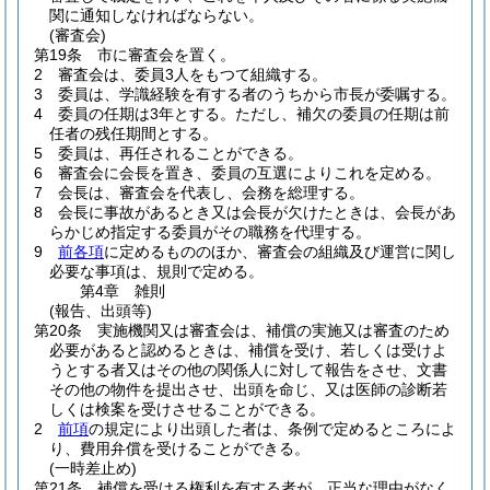
関に通知しなければならない。
(審査会)
第19条
市に審査会を置く。
2
審査会は、委員3人をもつて組織する。
3
委員は、学識経験を有する者のうちから市長が委嘱する。
4
委員の任期は3年とする。
ただし、補欠の委員の任期は前
任者の残任期間とする。
5
委員は、再任されることができる。
6
審査会に会長を置き、委員の互選によりこれを定める。
7
会長は、審査会を代表し、会務を総理する。
8
会長に事故があるとき又は会長が欠けたときは、会長があ
らかじめ指定する委員がその職務を代理する。
9
前各項
に定めるもののほか、審査会の組織及び運営に関し
必要な事項は、規則で定める。
第4章
雑則
(報告、出頭等)
第20条
実施機関又は審査会は、補償の実施又は審査のため
必要があると認めるときは、補償を受け、若しくは受けよ
うとする者又はその他の関係人に対して報告をさせ、文書
その他の物件を提出させ、出頭を命じ、又は医師の診断若
しくは検案を受けさせることができる。
2
前項
の規定により出頭した者は、条例で定めるところによ
り、費用弁償を受けることができる。
(一時差止め)
第21条
補償を受ける権利を有する者が、正当な理由がなく