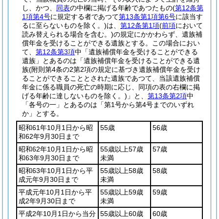
し、かつ、
同表
の中欄に掲げる年齢であつたもの
(
第12条第
1項第4号
に規定する者であつて
第13条第1項第6号
に該当す
るに至らないものを除く。)
は、
第12条第1項
(
前項
において
読み替えられる場合を含む。)
の規定にかかわらず、遺族補
償年金を受けることができる遺族とする。
この場合におい
て、
第12条第3項
中「遺族補償年金を受けることができる
遺族」とあるのは「遺族補償年金を受けることができる遺
族
(附則第4条の2第2項の規定に基づき遺族補償年金を受け
ることができることとされた遺族であつて、当該遺族補償
年金に係る職員の死亡の時期に応じ、同項の表の右欄に掲
げる年齢に達しないものを除く。)
」と、
第13条第2項
中
「各号の一」とあるのは「第1号から第4号までのいずれ
か」とする。
昭和61年10月1日から昭
55歳
56歳
和62年9月30日まで
昭和62年10月1日から昭
55歳以上57歳
57歳
和63年9月30日まで
未満
昭和63年10月1日から平
55歳以上58歳
58歳
成元年9月30日まで
未満
平成元年10月1日から平
55歳以上59歳
59歳
成2年9月30日まで
未満
平成2年10月1日から当分
55歳以上60歳
60歳