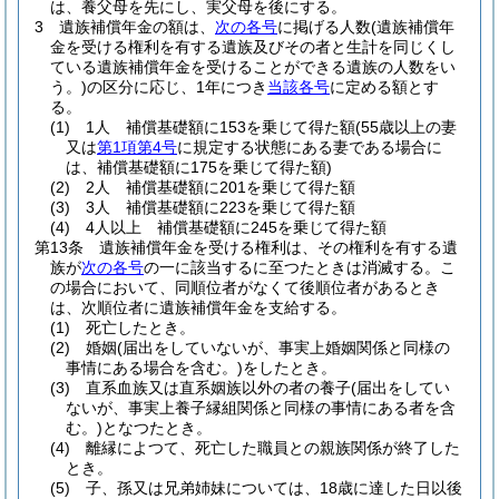
は、養父母を先にし、実父母を後にする。
3
遺族補償年金の額は、
次の各号
に掲げる人数
(遺族補償年
金を受ける権利を有する遺族及びその者と生計を同じくし
ている遺族補償年金を受けることができる遺族の人数をい
う。)
の区分に応じ、1年につき
当該各号
に定める額とす
る。
(1)
1人 補償基礎額に153を乗じて得た額
(55歳以上の妻
又は
第1項第4号
に規定する状態にある妻である場合に
は、補償基礎額に175を乗じて得た額)
(2)
2人 補償基礎額に201を乗じて得た額
(3)
3人 補償基礎額に223を乗じて得た額
(4)
4人以上 補償基礎額に245を乗じて得た額
第13条
遺族補償年金を受ける権利は、その権利を有する遺
族が
次の各号
の一に該当するに至つたときは消滅する。
こ
の場合において、同順位者がなくて後順位者があるとき
は、次順位者に遺族補償年金を支給する。
(1)
死亡したとき。
(2)
婚姻
(届出をしていないが、事実上婚姻関係と同様の
事情にある場合を含む。)
をしたとき。
(3)
直系血族又は直系姻族以外の者の養子
(届出をしてい
ないが、事実上養子縁組関係と同様の事情にある者を含
む。)
となつたとき。
(4)
離縁によつて、死亡した職員との親族関係が終了した
とき。
(5)
子、孫又は兄弟姉妹については、18歳に達した日以後