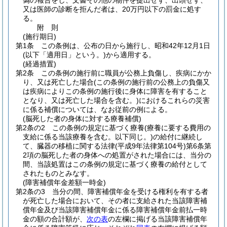
偽の報告をし、文書その他の物件を提出せず、出頭せず、
又は医師の診断を拒んだ者は、20万円以下の罰金に処す
る。
附
則
(施行期日)
第1条
この条例は、公布の日から施行し、昭和42年12月1日
(以下「適用日」という。)
から適用する。
(経過措置)
第2条
この条例の施行前に職員が公務上負傷し、疾病にかか
り、又は死亡した場合
(この条例の施行前の公務上の負傷又
は疾病によりこの条例の施行後に身体に障害を有すること
となり、又は死亡した場合を含む。)
におけるこれらの災害
に係る補償については、なお従前の例による。
(脳死した者の身体に対する療養補償)
第2条の2
この条例の規定に基づく療養
(療養に要する費用の
支給に係る当該療養を含む。以下同じ。)
の給付に継続し
て、臓器の移植に関する法律
(平成9年法律第104号)
第6条第
2項の脳死した者の身体への処置がされた場合には、当分の
間、当該処置はこの条例の規定に基づく療養の給付として
されたものとみなす。
(障害補償年金差額一時金)
第2条の3
当分の間、障害補償年金を受ける権利を有する者
が死亡した場合において、その者に支給された当該障害補
償年金及び当該障害補償年金に係る障害補償年金前払一時
金の額の合計額が、
次の表
の左欄に掲げる当該障害補償年