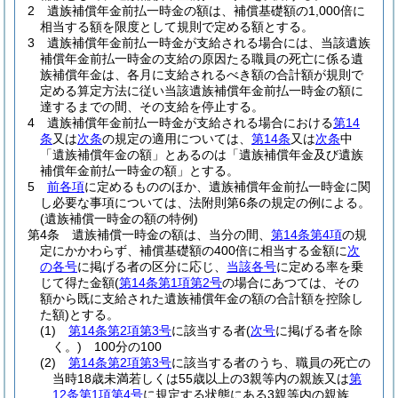
2
遺族補償年金前払一時金の額は、補償基礎額の1,000倍に
相当する額を限度として規則で定める額とする。
3
遺族補償年金前払一時金が支給される場合には、当該遺族
補償年金前払一時金の支給の原因たる職員の死亡に係る遺
族補償年金は、各月に支給されるべき額の合計額が規則で
定める算定方法に従い当該遺族補償年金前払一時金の額に
達するまでの間、その支給を停止する。
4
遺族補償年金前払一時金が支給される場合における
第14
条
又は
次条
の規定の適用については、
第14条
又は
次条
中
「遺族補償年金の額」とあるのは「遺族補償年金及び遺族
補償年金前払一時金の額」とする。
5
前各項
に定めるもののほか、遺族補償年金前払一時金に関
し必要な事項については、法附則第6条の規定の例による。
(遺族補償一時金の額の特例)
第4条
遺族補償一時金の額は、当分の間、
第14条第4項
の規
定にかかわらず、補償基礎額の400倍に相当する金額に
次
の各号
に掲げる者の区分に応じ、
当該各号
に定める率を乗
じて得た金額
(
第14条第1項第2号
の場合にあつては、その
額から既に支給された遺族補償年金の額の合計額を控除し
た額)
とする。
(1)
第14条第2項第3号
に該当する者
(
次号
に掲げる者を除
く。)
100分の100
(2)
第14条第2項第3号
に該当する者のうち、職員の死亡の
当時18歳未満若しくは55歳以上の3親等内の親族又は
第
12条第1項第4号
に規定する状態にある3親等内の親族