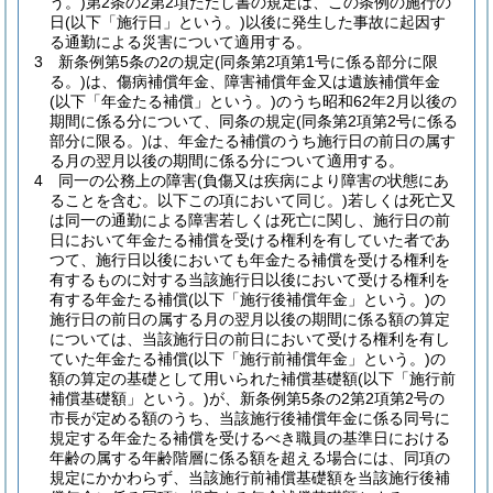
う。)
第2条の2第2項ただし書の規定は、この条例の施行の
日
(以下「施行日」という。)
以後に発生した事故に起因す
る通勤による災害について適用する。
3
新条例第5条の2の規定
(同条第2項第1号に係る部分に限
る。)
は、傷病補償年金、障害補償年金又は遺族補償年金
(以下「年金たる補償」という。)
のうち昭和62年2月以後の
期間に係る分について、同条の規定
(同条第2項第2号に係る
部分に限る。)
は、年金たる補償のうち施行日の前日の属す
る月の翌月以後の期間に係る分について適用する。
4
同一の公務上の障害
(負傷又は疾病により障害の状態にあ
ることを含む。以下この項において同じ。)
若しくは死亡又
は同一の通勤による障害若しくは死亡に関し、施行日の前
日において年金たる補償を受ける権利を有していた者であ
つて、施行日以後においても年金たる補償を受ける権利を
有するものに対する当該施行日以後において受ける権利を
有する年金たる補償
(以下「施行後補償年金」という。)
の
施行日の前日の属する月の翌月以後の期間に係る額の算定
については、当該施行日の前日において受ける権利を有し
ていた年金たる補償
(以下「施行前補償年金」という。)
の
額の算定の基礎として用いられた補償基礎額
(以下「施行前
補償基礎額」という。)
が、新条例第5条の2第2項第2号の
市長が定める額のうち、当該施行後補償年金に係る同号に
規定する年金たる補償を受けるべき職員の基準日における
年齢の属する年齢階層に係る額を超える場合には、同項の
規定にかかわらず、当該施行前補償基礎額を当該施行後補