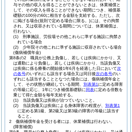
与その他の収入を得ることができないときは、休業補償と
して、その収入を得ることができない期間につき、補償基
礎額の100分の60に相当する金額を支給する。
ただし、次
に掲げる場合
(規則で定める場合に限る。)
には、その拘禁
され、又は収容されている期間については、休業補償は、
行わない。
(1)
刑事施設、労役場その他これらに準ずる施設に拘禁さ
れている場合
(2)
少年院その他これに準ずる施設に収容されている場合
(傷病補償年金)
第8条の2
職員が公務上負傷し、若しくは疾病にかかり、又
は通勤により負傷し、若しくは疾病にかかり、当該負傷又
は疾病に係る療養の開始後1年6月を経過した日において
次
の各号
のいずれにも該当する場合又は同日後
次の各号
のい
ずれにも該当することとなつた場合には、傷病補償年金と
して、その状態が継続している期間、
別表第1
に定める障害
の等級に応じ、1年につき補償基礎額に
同表
に定める倍数を
乗じて得た金額を毎年支給する。
(1)
当該負傷又は疾病が治つていないこと。
(2)
当該負傷又は疾病による身体障害の程度が、
別表第1
に定める第1級、第2級又は第3級の障害の等級に該当す
ること。
2
傷病補償年金を受ける者には、休業補償は行わない。
(障害補償)