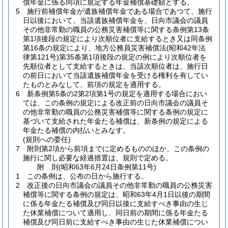
償年金に係る同項に規定する年金補償基礎額とする。
5
施行前補償年金が遺族補償年金である場合であつて、施行
日以後において、当該遺族補償年金を、日向市議会の議員
その他非常勤の職員の公務災害補償等に関する条例第13条
第1項後段の規定により次順位者に支給するとき又は同条例
第16条の規定により、地方公務員災害補償法
(昭和42年法
律第121号)
第35条第1項後段の規定の例により次順位者を
先順位者として支給するときは、当該次順位者は、施行日
の前日において当該遺族補償年金を受ける権利を有してい
たものとみなして、前項の規定を適用する。
6
新条例第5条の2第2項第1号の規定を適用する場合におい
ては、この条例の規定による改正前の日向市議会の議員そ
の他非常勤の職員の公務災害補償等に関する条例の規定に
基づいて支給された年金たる補償は、新条例の規定による
年金たる補償の内払いとみなす。
(規則への委任)
7
附則第2項から前項までに定めるもののほか、この条例の
施行に関し必要な経過措置は、規則で定める。
附
則
(昭和63年6月24日
条例第11号)
1
この条例は、公布の日から施行する。
2
改正後の日向市議会の議員その他非常勤の職員の公務災害
補償等に関する条例の規定は、昭和63年4月1日以後の期間
に係る年金たる補償及び同日以後に支給すべき事由の生じ
た休業補償について適用し、同日前の期間に係る年金たる
補償及び同日前に支給すべき事由の生じた休業補償につい