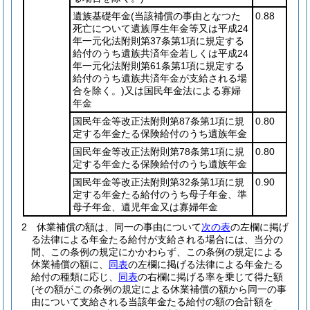
遺族基礎年金
(当該補償の事由となつた
0.88
死亡について遺族厚生年金等又は平成24
年一元化法附則第37条第1項に規定する
給付のうち遺族共済年金若しくは平成24
年一元化法附則第61条第1項に規定する
給付のうち遺族共済年金が支給される場
合を除く。)
又は国民年金法による寡婦
年金
国民年金等改正法附則第87条第1項に規
0.80
定する年金たる保険給付のうち遺族年金
国民年金等改正法附則第78条第1項に規
0.80
定する年金たる保険給付のうち遺族年金
国民年金等改正法附則第32条第1項に規
0.90
定する年金たる給付のうち母子年金、準
母子年金、遺児年金又は寡婦年金
2
休業補償の額は、同一の事由について
次の表
の左欄に掲げ
る法律による年金たる給付が支給される場合には、当分の
間、この条例の規定にかかわらず、この条例の規定による
休業補償の額に、
同表
の左欄に掲げる法律による年金たる
給付の種類に応じ、
同表
の右欄に掲げる率を乗じて得た額
(その額がこの条例の規定による休業補償の額から同一の事
由について支給される当該年金たる給付の額の合計額を