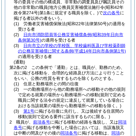
等の委員その他の構成員、非常勤の調査員及び嘱託員その
他の非常勤の職員
(地方公務員災害補償法施行令
(昭和42年
政令第274号)
第1条に規定する職員を除く。)
で
次の各号
に
掲げる者以外の者をいう。
(1)
労働者災害補償保険法
(昭和22年法律第50号)
の適用を
受ける者
(2)
日向市消防団員等公務災害補償条例
(昭和39年日向市
条例第30号)
の適用を受ける者
(3)
日向市立の学校の学校医、学校歯科医及び学校薬剤師
の公務災害補償に関する条例
(平成14年日向市条例第1号)
の適用を受ける者
(通勤)
第2条の2
この条例で「通勤」とは、職員が、勤務のため、
次に掲げる移動を、合理的な経路及び方法により行うこと
をいい、公務の性質を有するものを除くものとする。
(1)
住居と勤務場所との間の往復
(2)
一の勤務場所から他の勤務場所への移動その他の規則
で定める就業の場所から勤務場所への移動
(規則で定める
職員に関する法令の規定に違反して就業している場合に
おける当該就業の場所から勤務場所への移動を除く。)
(3)
第1号
に掲げる往復に先行し、又は後続する住居間の
移動
(規則で定める要件に該当するものに限る。)
2
職員が、
前項各号
に掲げる移動の経路を逸脱し、又は
同項
各号
に掲げる移動を中断した場合においては、当該逸脱又
は中断の間及びその後の
同項各号
に掲げる移動は、
同項
の