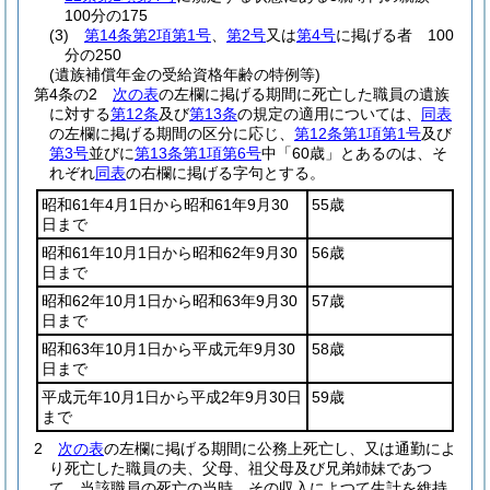
100分の175
(3)
第14条第2項第1号
、
第2号
又は
第4号
に掲げる者 100
分の250
(遺族補償年金の受給資格年齢の特例等)
第4条の2
次の表
の左欄に掲げる期間に死亡した職員の遺族
に対する
第12条
及び
第13条
の規定の適用については、
同表
の左欄に掲げる期間の区分に応じ、
第12条第1項第1号
及び
第3号
並びに
第13条第1項第6号
中「60歳」とあるのは、そ
れぞれ
同表
の右欄に掲げる字句とする。
昭和61年4月1日から昭和61年9月30
55歳
日まで
昭和61年10月1日から昭和62年9月30
56歳
日まで
昭和62年10月1日から昭和63年9月30
57歳
日まで
昭和63年10月1日から平成元年9月30
58歳
日まで
平成元年10月1日から平成2年9月30日
59歳
まで
2
次の表
の左欄に掲げる期間に公務上死亡し、又は通勤によ
り死亡した職員の夫、父母、祖父母及び兄弟姉妹であつ
て、当該職員の死亡の当時、その収入によつて生計を維持