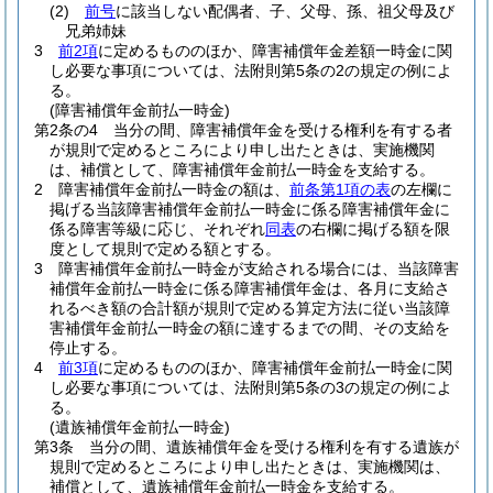
(2)
前号
に該当しない配偶者、子、父母、孫、祖父母及び
兄弟姉妹
3
前2項
に定めるもののほか、障害補償年金差額一時金に関
し必要な事項については、法附則第5条の2の規定の例によ
る。
(障害補償年金前払一時金)
第2条の4
当分の間、障害補償年金を受ける権利を有する者
が規則で定めるところにより申し出たときは、実施機関
は、補償として、障害補償年金前払一時金を支給する。
2
障害補償年金前払一時金の額は、
前条第1項の表
の左欄に
掲げる当該障害補償年金前払一時金に係る障害補償年金に
係る障害等級に応じ、それぞれ
同表
の右欄に掲げる額を限
度として規則で定める額とする。
3
障害補償年金前払一時金が支給される場合には、当該障害
補償年金前払一時金に係る障害補償年金は、各月に支給さ
れるべき額の合計額が規則で定める算定方法に従い当該障
害補償年金前払一時金の額に達するまでの間、その支給を
停止する。
4
前3項
に定めるもののほか、障害補償年金前払一時金に関
し必要な事項については、法附則第5条の3の規定の例によ
る。
(遺族補償年金前払一時金)
第3条
当分の間、遺族補償年金を受ける権利を有する遺族が
規則で定めるところにより申し出たときは、実施機関は、
補償として、遺族補償年金前払一時金を支給する。