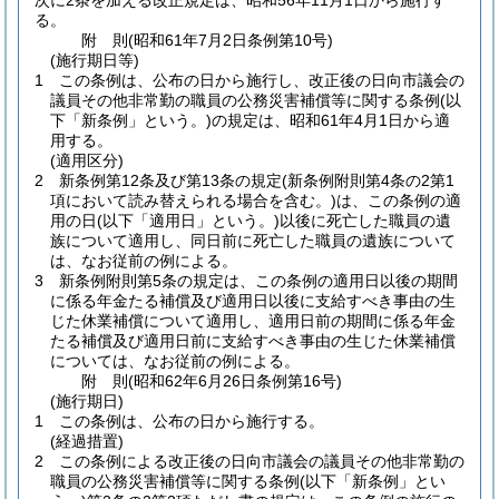
次に2条を加える改正規定は、昭和56年11月1日から施行す
る。
附
則
(昭和61年7月2日
条例第10号)
(施行期日等)
1
この条例は、公布の日から施行し、改正後の日向市議会の
議員その他非常勤の職員の公務災害補償等に関する条例
(以
下「新条例」という。)
の規定は、昭和61年4月1日から適
用する。
(適用区分)
2
新条例第12条及び第13条の規定
(新条例附則第4条の2第1
項において読み替えられる場合を含む。)
は、この条例の適
用の日
(以下「適用日」という。)
以後に死亡した職員の遺
族について適用し、同日前に死亡した職員の遺族について
は、なお従前の例による。
3
新条例附則第5条の規定は、この条例の適用日以後の期間
に係る年金たる補償及び適用日以後に支給すべき事由の生
じた休業補償について適用し、適用日前の期間に係る年金
たる補償及び適用日前に支給すべき事由の生じた休業補償
については、なお従前の例による。
附
則
(昭和62年6月26日
条例第16号)
(施行期日)
1
この条例は、公布の日から施行する。
(経過措置)
2
この条例による改正後の日向市議会の議員その他非常勤の
職員の公務災害補償等に関する条例
(以下「新条例」とい