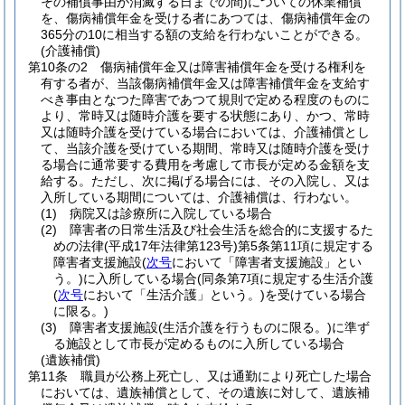
その補償事由が消滅する日までの間)
についての休業補償
を、傷病補償年金を受ける者にあつては、傷病補償年金の
365分の10に相当する額の支給を行わないことができる。
(介護補償)
第10条の2
傷病補償年金又は障害補償年金を受ける権利を
有する者が、当該傷病補償年金又は障害補償年金を支給す
べき事由となつた障害であつて規則で定める程度のものに
より、常時又は随時介護を要する状態にあり、かつ、常時
又は随時介護を受けている場合においては、介護補償とし
て、当該介護を受けている期間、常時又は随時介護を受け
る場合に通常要する費用を考慮して市長が定める金額を支
給する。
ただし、次に掲げる場合には、その入院し、又は
入所している期間については、介護補償は、行わない。
(1)
病院又は診療所に入院している場合
(2)
障害者の日常生活及び社会生活を総合的に支援するた
めの法律
(平成17年法律第123号)
第5条第11項に規定する
障害者支援施設
(
次号
において「障害者支援施設」とい
う。)
に入所している場合
(同条第7項に規定する生活介護
(
次号
において「生活介護」という。)
を受けている場合
に限る。)
(3)
障害者支援施設
(生活介護を行うものに限る。)
に準ず
る施設として市長が定めるものに入所している場合
(遺族補償)
第11条
職員が公務上死亡し、又は通勤により死亡した場合
においては、遺族補償として、その遺族に対して、遺族補