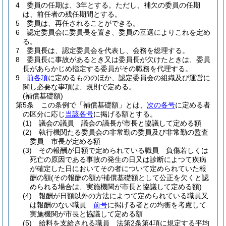
4
委員の任期は、3年とする。
ただし、補欠の委員の任期
は、前任者の残任期間とする。
5
委員は、再任されることができる。
6
認定委員会に委員長を置き、委員の互選によりこれを定め
る。
7
委員長は、認定委員会を代表し、会務を総理する。
8
委員長に事故があるとき又は委員長が欠けたときは、委員
長があらかじめ指定する委員がその職務を代理する。
9
前各項
に定めるもののほか、認定委員会の組織及び運営に
関し必要な事項は、規則で定める。
(補償基礎額)
第5条
この条例で「補償基礎額」とは、
次の各号
に定める者
の区分に応じ
当該各号
に掲げる額とする。
(1)
議会の議員 議会の議長が市長と協議して定める額
(2)
執行機関たる委員会の非常勤の委員及び非常勤の監査
委員 市長が定める額
(3)
その報酬が日額で定められている職員 負傷若しくは
死亡の原因である事故の発生の日又は診断によつて疾病
が確定した日においてその者について定められていた報
酬の額
(その報酬の額が補償基礎額として公正を欠くと認
められる場合は、実施機関が市長と協議して定める額)
(4)
報酬が日額以外の方法によつて定められている職員又
は報酬のない職員
前号
に掲げる者との均衡を考慮して
実施機関が市長と協議して定める額
(5)
給料を支給される職員 法第2条第4項に規定する平均