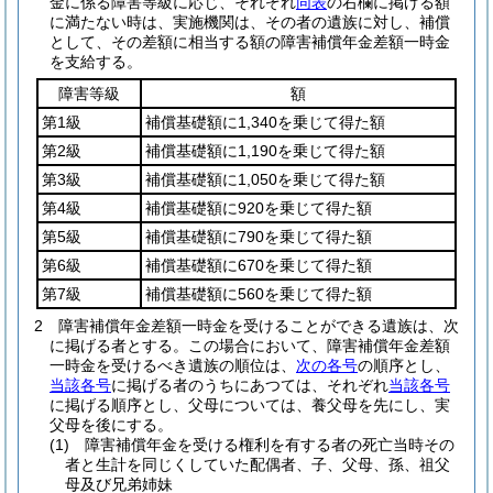
金に係る障害等級に応じ、それぞれ
同表
の右欄に掲げる額
に満たない時は、実施機関は、その者の遺族に対し、補償
として、その差額に相当する額の障害補償年金差額一時金
を支給する。
障害等級
額
第1級
補償基礎額に1,340を乗じて得た額
第2級
補償基礎額に1,190を乗じて得た額
第3級
補償基礎額に1,050を乗じて得た額
第4級
補償基礎額に920を乗じて得た額
第5級
補償基礎額に790を乗じて得た額
第6級
補償基礎額に670を乗じて得た額
第7級
補償基礎額に560を乗じて得た額
2
障害補償年金差額一時金を受けることができる遺族は、次
に掲げる者とする。
この場合において、障害補償年金差額
一時金を受けるべき遺族の順位は、
次の各号
の順序とし、
当該各号
に掲げる者のうちにあつては、それぞれ
当該各号
に掲げる順序とし、父母については、養父母を先にし、実
父母を後にする。
(1)
障害補償年金を受ける権利を有する者の死亡当時その
者と生計を同じくしていた配偶者、子、父母、孫、祖父
母及び兄弟姉妹