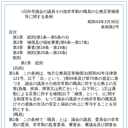
○日向市議会の議員その他非常勤の職員の公務災害補償
等に関する条例
昭和43年3月30日
条例第2号
目次
第1章
総則
(第1条―第5条の3)
第2章
補償及び福祉事業
(第6条―第17条)
第3章
審査
(第18条・第19条)
第4章
雑則
(第20条―第24条)
附則
第1章
総則
(目的)
第1条
この条例は、地方公務員災害補償法
(昭和42年法律第
121号。以下「法」という。)
第69条及び第70条の規定に基
づき、議会の議員その他非常勤の職員に対する公務上の災
害
(負傷、疾病、障害又は死亡をいう。以下同じ。)
又は通
勤による災害に対する補償
(以下「補償」という。)
に関す
る制度等を定め、もつて議会の議員その他非常勤の職員及
びその遺族の生活の安定と福祉の向上に寄与することを目
的とする。
(職員)
第2条
この条例で「職員」とは、議会の議員、委員会の非常
勤の委員、非常勤の監査委員、審査会、審議会及び調査会