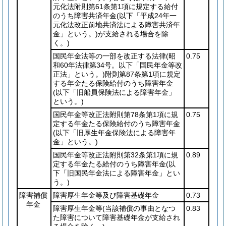
元化法附則第61条第1項に規定する給付
のうち障害共済年金
(以下「平成24年一
元化法改正前地共済法による障害共済年
金」という。)
が支給される場合を除
く。)
国民年金法等の一部を改正する法律
(昭
0.75
和60年法律第34号。以下「国民年金等改
正法」という。)
附則第87条第1項に規定
する年金たる保険給付のうち障害年金
(以下「旧船員保険法による障害年金」
という。)
国民年金等改正法附則第78条第1項に規
0.75
定する年金たる保険給付のうち障害年金
(以下「旧厚生年金保険法による障害年
金」という。)
国民年金等改正法附則第32条第1項に規
0.89
定する年金たる給付のうち障害年金
(以
下「旧国民年金法による障害年金」とい
う。)
障害補償
障害厚生年金等及び障害基礎年金
0.73
年金
障害厚生年金等
(当該補償の事由となつ
0.83
た障害について障害基礎年金が支給され