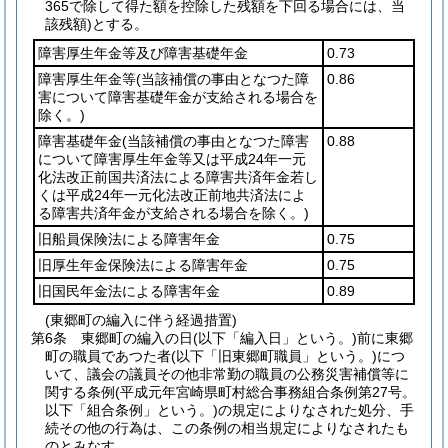
365で除して得た額を控除した残額を下回る場合には、当
該残額)
とする。
障害厚生年金等及び障害基礎年金
0.73
障害厚生年金等
(当該補償の事由となつた障
0.86
害について障害基礎年金が支給される場合を
除く。)
障害基礎年金
(当該補償の事由となつた障害
0.88
について障害厚生年金等又は平成24年一元
化法改正前国共済法による障害共済年金若し
くは平成24年一元化法改正前地共済法によ
る障害共済年金が支給される場合を除く。)
旧船員保険法による障害年金
0.75
旧厚生年金保険法による障害年金
0.75
旧国民年金法による障害年金
0.89
(東郷町の編入に伴う経過措置)
第6条
東郷町の編入の日
(以下「編入日」という。)
前に東郷
町の職員であつた者
(以下「旧東郷町職員」という。)
につ
いて、議会の議員その他非常勤の職員の公務災害補償等に
関する条例
(平成元年宮崎県町村総合事務組合条例第27号。
以下「組合条例」という。)
の規定によりなされた処分、手
続その他の行為は、この条例の相当規定によりなされたも
のとみなす。