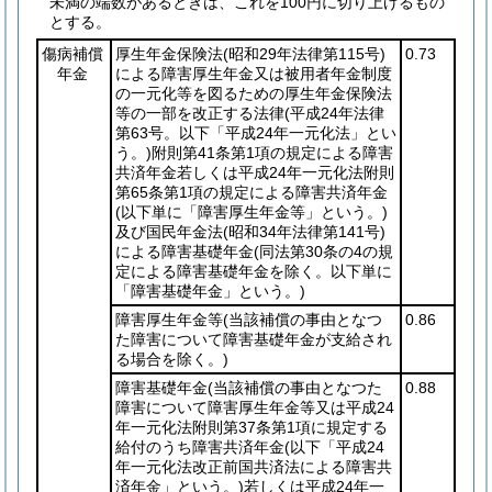
未満の端数があるときは、これを100円に切り上げるもの
とする。
傷病補償
厚生年金保険法
(昭和29年法律第115号)
0.73
年金
による障害厚生年金又は被用者年金制度
の一元化等を図るための厚生年金保険法
等の一部を改正する法律
(平成24年法律
第63号。以下「平成24年一元化法」とい
う。)
附則第41条第1項の規定による障害
共済年金若しくは平成24年一元化法附則
第65条第1項の規定による障害共済年金
(以下単に「障害厚生年金等」という。)
及び国民年金法
(昭和34年法律第141号)
による障害基礎年金
(同法第30条の4の規
定による障害基礎年金を除く。以下単に
「障害基礎年金」という。)
障害厚生年金等
(当該補償の事由となつ
0.86
た障害について障害基礎年金が支給され
る場合を除く。)
障害基礎年金
(当該補償の事由となつた
0.88
障害について障害厚生年金等又は平成24
年一元化法附則第37条第1項に規定する
給付のうち障害共済年金
(以下「平成24
年一元化法改正前国共済法による障害共
済年金」という。)
若しくは平成24年一