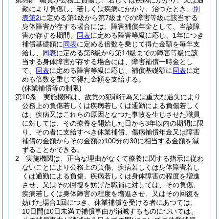
第9条
職員が公務上負傷し、若しくは疾病にかかり、又は通
勤により負傷し、若しくは疾病にかかり、治つたとき、
別
表第2
に定める第1級から第7級までの障害等級に該当する
身体障害が存する場合には、障害補償年金として、当該障
害が存する期間、
同表
に定める障害等級に応じ、1年につき
補償基礎額に
同表
に定める倍数を乗じて得た金額を毎年支
給し、
同表
に定める第8級から第14級までの障害等級に該
当する身体障害が存する場合には、障害補償一時金とし
て、
同表
に定める障害等級に応じ、補償基礎額に
同表
に定
める倍数を乗じて得た金額を支給する。
(休業補償等の制限)
第10条
実施機関は、故意の犯罪行為又は重大な過失により
公務上の負傷若しくは疾病若しくは通勤による負傷若しく
は、疾病又はこれらの原因となつた事故を生じさせた職員
に対しては、その療養を開始した日から3年以内の期間に限
り、その者に支給すべき休業補償、傷病補償年金又は障害
補償の金額からその金額の100分の30に相当する金額を減
ずることができる。
2
実施機関は、正当な理由がなくて療養に関する指示に従わ
ないことにより公務上の負傷、疾病若しくは身体障害若し
くは通勤による負傷、疾病若しくは身体障害の程度を増進
させ、又はその回復を妨げた職員に対しては、その負傷、
疾病若しくは身体障害の程度を増進させ、又はその回復を
妨げた場合1回につき、休業補償を受ける者にあつては、
10日間
(10日未満で補償事由が消滅するものについては、