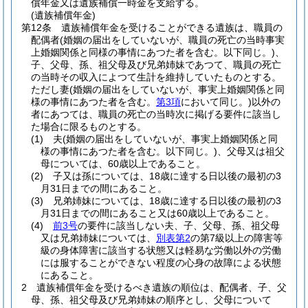
償年金又は遺族補償一時金を支給する。
(遺族補償年金)
第12条
遺族補償年金を受けることができる遺族は、職員の
配偶者
(婚姻の届出をしていないが、職員の死亡の当時事実
上婚姻関係と同様の事情にあつた者を含む。以下同じ。)
、
子、父母、孫、祖父母及び兄弟姉妹であつて、職員の死亡
の当時その収入によつて生計を維持していたものとする。
ただし妻
(婚姻の届出をしていないが、事実上婚姻関係と同
様の事情にあつた者を含む。
第3項
において同じ。)
以外の
者にあつては、職員の死亡の当時次に掲げる要件に該当し
た場合に限るものとする。
(1)
夫
(婚姻の届出をしていないが、事実上婚姻関係と同
様の事情にあつた者を含む。以下同じ。)
、父母又は祖父
母については、60歳以上であること。
(2)
子又は孫については、18歳に達する日以後の最初の3
月31日までの間にあること。
(3)
兄弟姉妹については、18歳に達する日以後の最初の3
月31日までの間にあること又は60歳以上であること。
(4)
前3号
の要件に該当しない夫、子、父母、孫、祖父母
又は兄弟姉妹については、
別表第2
の第7級以上の障害等
級の身体障害に該当する状態又は軽易な労働以外の労働
には服することができない程度の心身の故障による状態
にあること。
2
遺族補償年金を受けるべき遺族の順位は、配偶者、子、父
母、孫、祖父母及び兄弟姉妹の順序とし、父母について