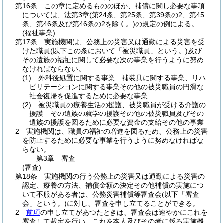
第16条
この章に定めるもののほか、補償に関し必要な事項
については、法第3章
(第24条、第25条、第39条の2、第45
条、第46条及び第46条の2を除く。)
の規定の例による。
(福祉事業)
第17条
実施機関は、公務上の災害又は通勤による災害を受
けた職員
(以下この条において「被災職員」という。)
及び
その遺族の福祉に関して必要な次の事業を行うように努め
なければならない。
(1)
外科後処置に関する事業 補装具に関する事業、リハ
ビリテーシヨンに関する事業その他の被災職員の円滑な
社会復帰を促進するために必要な事業
(2)
被災職員の療養生活の援護、被災職員が受ける介護の
援護 その遺族の就学の援護その他の被災職員及びその
遺族の援護を図るために必要な資金の支給その他の事業
2
実施機関は、職員の福祉の増進を図るため、公務上の災害
を防止するために必要な事業を行うように努めなければな
らない。
第3章
審査
(審査)
第18条
実施機関の行う公務上の災害又は通勤による災害の
認定、療養の方法、補償金額の決定その他補償の実施につ
いて不服がある者は、公務災害補償等審査会
(以下「審査
会」という。)
に対し、審査を申し立てることができる。
2
前項
の申し立てがあつたときは、審査会は速やかにこれを
審査して裁定を行い、これを本人及びその者に係る実施機