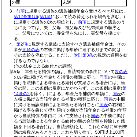
の間
未満
3
前項
に規定する遺族の遺族補償年金を受けるべき順位は、
第12条第1項
(
第1項
において読み替えられる場合を含む。)
に規定する遺族の次の順位とし、
前項
に規定する遺族のう
ちにあつては、夫、父母、祖父母及び兄弟姉妹の順序と
し、父母については、養父母を先にし、実父母を後にす
る。
4
第2項
に規定する遺族に支給すべき遺族補償年金は、その
者が
同項の表
の右欄に掲げる年齢に達する月までの間は、
その支給を停止する。
ただし、
附則第3条
の規定の適用を妨
げるものではない。
(他の法令による給付との調整)
第5条
年金たる補償の額は、当該補償の事由について
次の表
の左欄に掲げる年金たる補償の種類に応じ、
同表
の中欄に
掲げる法律による年金たる給付が支給される場合には、当
分の間、この条例の規定にかかわらず、この条例の規定
(
第
14条の2
を除く。)
による。
年金たる補償の年額に、
同表
の
左欄に掲げる当該年金たる補償の種類に応じ、
同表
の中欄
に掲げる当該法律による年金たる給付ごとに
同表
の右欄に
掲げる率を乗じて得た額
(その額が当該年金たる補償の年額
から当該補償の事由について支給される
同表
の中欄に掲げ
る当該法律による年金たる給付の額の合計額を控除した残
額を下回る場合には、当該残額)
とし、これらの額に50円未
満の端数があるときは、これを切り捨て、50円以上100円