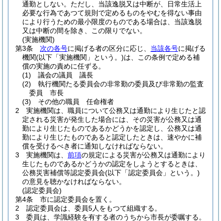
通勤としない。
ただし、当該逸脱又は中断が、日常生活上
必要な行為であつて規則で定めるものをやむを得ない事由
により行うための最小限度のものである場合は、当該逸脱
又は中断の間を除き、この限りでない。
(実施機関)
第3条
次の各号
に掲げる者の区分に応じ、
当該各号
に掲げる
機関
(以下「実施機関」という。)
は、この条例で定める補
償の実施の責めに任ずる。
(1)
議会の議員 議長
(2)
執行機関たる委員会の非常勤の委員及び非常勤の監査
委員 市長
(3)
その他の職員 任命権者
2
実施機関は、職員について公務又は通勤により生じたと認
定される災害が発生した場合には、その災害が公務又は通
勤により生じたものであるかどうかを認定し、公務又は通
勤により生じたものであると認定したときは、速やかに補
償を受けるべき者に通知しなければならない。
3
実施機関は、
前項
の規定による災害が公務又は通勤により
生じたものであるかどうかの認定をしようとするときは、
公務災害補償等認定委員会
(以下「認定委員会」という。)
の意見を聴かなければならない。
(認定委員会)
第4条
市に認定委員会を置く。
2
認定委員会は、委員5人をもつて組織する。
3
委員は、学識経験を有する者のうちから市長が委嘱する。