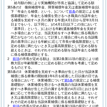
給与額の例により実施機関が市長と協議して定める額
第5条の2
傷病補償年金、障害補償年金又は遺族補償年金
(以
下「年金たる補償」という。)
について
前条
の規定による補
償基礎額が、年金たる補償を受けるべき職員の当該年金た
る補償を支給すべき月の属する年度
(4月1日から翌年3月31
日までをいう。以下同じ。)
の4月1日
(以下この項において
「基準日」という。)
における年齢
(遺族補償年金を支給す
べき場合にあつては、当該支給をすべき事由に係る職員の
死亡がなかつたものとして計算した場合に得られる当該職
員の基準日における年齢)
に応じて市長が最低限度額として
定める額に満たないとき又は最高限度額として定める額を
超えるときは、それぞれその定める額を当該年金たる補償
に係る補償基礎額とする。
2
前項
の市長が定める額は、法第2条第11項の規定により総
務大臣が年齢階層ごとに定める額との均衡を考慮して定め
るものとする。
第5条の3
休業補償を支給すべき事由が生じた日が当該休業
補償に係る療養の開始後1年6月を経過した日以後の日であ
る場合において、休業補償について
第5条
の規定による補償
基礎額が、休業補償を受けるべき職員の当該休業補償を支
給すべき事由が生じた日の属する年度の4月1日における年
齢に応じて市長が最低限度額として定める額に満たないと
き又は最高限度額として定める額を超えるときは、それぞ
れその定める額を当該休業補償に係る補償基礎額とする。
2
前項
の市長が定める額は、法第2条第13項の規定により総