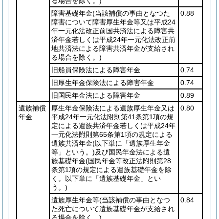
る場合を除く。)
障害基礎年金
(当該補償の事由となつた
0.88
障害について障害厚生年金等又は平成24
年一元化法改正前国共済法による障害共
済年金若しくは平成24年一元化法改正前
地共済法による障害共済年金が支給され
る場合を除く。)
旧船員保険法による障害年金
0.74
旧厚生年金保険法による障害年金
0.74
旧国民年金法による障害年金
0.89
遺族補償
厚生年金保険法による遺族厚生年金又は
0.80
年金
平成24年一元化法附則第41条第1項の規
定による遺族共済年金若しくは平成24年
一元化法附則第65条第1項の規定による
遺族共済年金
(以下単に「遺族厚生年金
等」という。)
及び国民年金法による遺
族基礎年金
(国民年金等改正法附則第28
条第1項の規定による遺族基礎年金を除
く。以下単に「遺族基礎年金」とい
う。)
遺族厚生年金等
(当該補償の事由となつ
0.84
た死亡について遺族基礎年金が支給され
る場合を除く。)