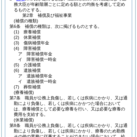
務大臣が年齢階層ごとに定める額との均衡を考慮して定め
るものとする。
第2章
補償及び福祉事業
(補償の種類)
第6条
補償の種類は、次に掲げるものとする。
(1)
療養補償
(2)
休業補償
(3)
傷病補償年金
(4)
障害補償
ア
障害補償年金
イ
障害補償一時金
(5)
介護補償
(6)
遺族補償
ア
遺族補償年金
イ
遺族補償一時金
(7)
葬祭補償
(療養補償)
第7条
職員が公務上負傷し、若しくは疾病にかかり、又は通
勤により負傷し、若しくは疾病にかかつた場合において
は、療養補償として必要な療養を行い、又は必要な療養の
費用を支給する。
(休業補償)
第8条
職員が公務上負傷し、若しくは疾病にかかり、又は通
勤により負傷し、若しくは疾病にかかり、療養のため勤務
その他の業務に従事することができない場合において、給