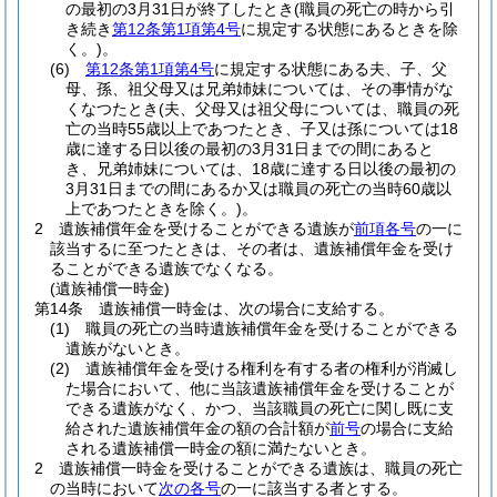
の最初の3月31日が終了したとき
(職員の死亡の時から引
き続き
第12条第1項第4号
に規定する状態にあるときを除
く。)
。
(6)
第12条第1項第4号
に規定する状態にある夫、子、父
母、孫、祖父母又は兄弟姉妹については、その事情がな
くなつたとき
(夫、父母又は祖父母については、職員の死
亡の当時55歳以上であつたとき、子又は孫については18
歳に達する日以後の最初の3月31日までの間にあると
き、兄弟姉妹については、18歳に達する日以後の最初の
3月31日までの間にあるか又は職員の死亡の当時60歳以
上であつたときを除く。)
。
2
遺族補償年金を受けることができる遺族が
前項各号
の一に
該当するに至つたときは、その者は、遺族補償年金を受け
ることができる遺族でなくなる。
(遺族補償一時金)
第14条
遺族補償一時金は、次の場合に支給する。
(1)
職員の死亡の当時遺族補償年金を受けることができる
遺族がないとき。
(2)
遺族補償年金を受ける権利を有する者の権利が消滅し
た場合において、他に当該遺族補償年金を受けることが
できる遺族がなく、かつ、当該職員の死亡に関し既に支
給された遺族補償年金の額の合計額が
前号
の場合に支給
される遺族補償一時金の額に満たないとき。
2
遺族補償一時金を受けることができる遺族は、職員の死亡
の当時において
次の各号
の一に該当する者とする。