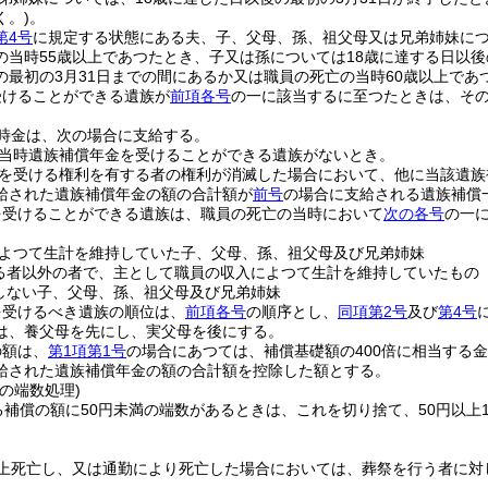
く。)
。
第4号
に規定する状態にある夫、子、父母、孫、祖父母又は兄弟姉妹に
の当時55歳以上であつたとき、子又は孫については18歳に達する日以後
の最初の3月31日までの間にあるか又は職員の死亡の当時60歳以上であ
受けることができる遺族が
前項各号
の一に該当するに至つたときは、そ
時金は、次の場合に支給する。
当時遺族補償年金を受けることができる遺族がないとき。
を受ける権利を有する者の権利が消滅した場合において、他に当該遺族
給された遺族補償年金の額の合計額が
前号
の場合に支給される遺族補償
を受けることができる遺族は、職員の死亡の当時において
次の各号
の一
よつて生計を維持していた子、父母、孫、祖父母及び兄弟姉妹
る者以外の者で、主として職員の収入によつて生計を維持していたもの
しない子、父母、孫、祖父母及び兄弟姉妹
を受けるべき遺族の順位は、
前項各号
の順序とし、
同項第2号
及び
第4号
は、養父母を先にし、実父母を後にする。
の額は、
第1項第1号
の場合にあつては、補償基礎額の400倍に相当する
給された遺族補償年金の額の合計額を控除した額とする。
の端数処理)
る補償の額に50円未満の端数があるときは、これを切り捨て、50円以上1
上死亡し、又は通勤により死亡した場合においては、葬祭を行う者に対