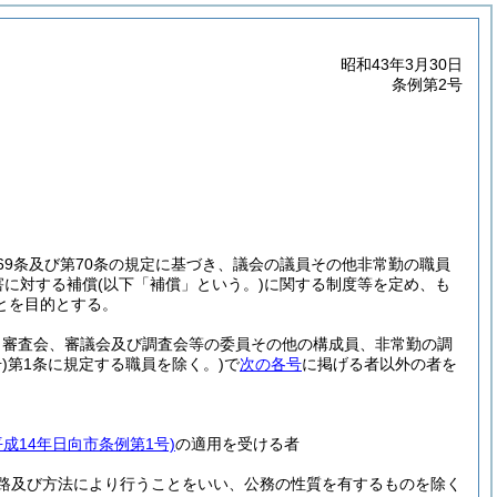
昭和43年3月30日
条例第2号
69条及び第70条の規定に基づき、議会の議員その他非常勤の職員
害に対する補償
(以下「補償」という。)
に関する制度等を定め、も
とを目的とする。
、審査会、審議会及び調査会等の委員その他の構成員、非常勤の調
)
第1条に規定する職員を除く。)
で
次の各号
に掲げる者以外の者を
平成14年日向市条例第1号)
の適用を受ける者
路及び方法により行うことをいい、公務の性質を有するものを除く