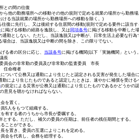
所との間の往復
から他の勤務場所への移動その他の規則で定める就業の場所から勤務場
おける当該就業の場所から勤務場所への移動を除く。)
る往復に先行し、又は後続する住居間の移動
(規則で定める要件に該当す
号
に掲げる移動の経路を逸脱し、又は
同項各号
に掲げる移動を中断した
の通勤としない。
ただし、当該逸脱又は中断が、日常生活上必要な行為
る場合は、当該逸脱又は中断の間を除き、この限りでない。
掲げる者の区分に応じ、
当該各号
に掲げる機関
(以下「実施機関」という。
議長
委員会の非常勤の委員及び非常勤の監査委員 市長
 任命権者
員について公務又は通勤により生じたと認定される災害が発生した場合
通勤により生じたものであると認定したときは、速やかに補償を受ける
項
の規定による災害が公務又は通勤により生じたものであるかどうかの
の意見を聴かなければならない。
員会を置く。
員5人をもつて組織する。
験を有する者のうちから市長が委嘱する。
年とする。
ただし、補欠の委員の任期は、前任者の残任期間とする。
れることができる。
員長を置き、委員の互選によりこれを定める。
委員会を代表し、会務を総理する。