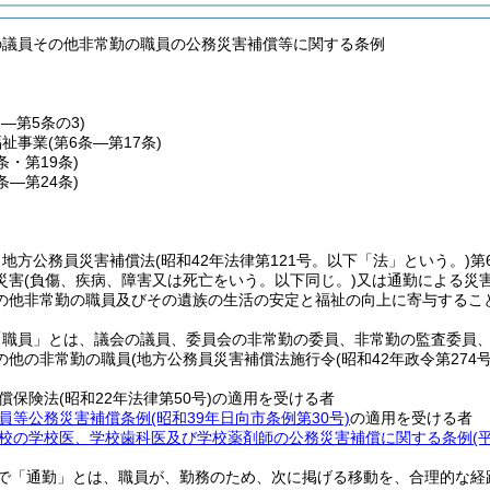
の議員その他非常勤の職員の公務災害補償等に関する条例
条―第5条の3)
福祉事業
(第6条―第17条)
8条・第19条)
0条―第24条)
、地方公務員災害補償法
(昭和42年法律第121号。以下「法」という。)
第
災害
(負傷、疾病、障害又は死亡をいう。以下同じ。)
又は通勤による災
の他非常勤の職員及びその遺族の生活の安定と福祉の向上に寄与するこ
「職員」とは、議会の議員、委員会の非常勤の委員、非常勤の監査委員
の他の非常勤の職員
(地方公務員災害補償法施行令
(昭和42年政令第274号
償保険法
(昭和22年法律第50号)
の適用を受ける者
員等公務災害補償条例
(昭和39年日向市条例第30号)
の適用を受ける者
校の学校医、学校歯科医及び学校薬剤師の公務災害補償に関する条例
(
で「通勤」とは、職員が、勤務のため、次に掲げる移動を、合理的な経