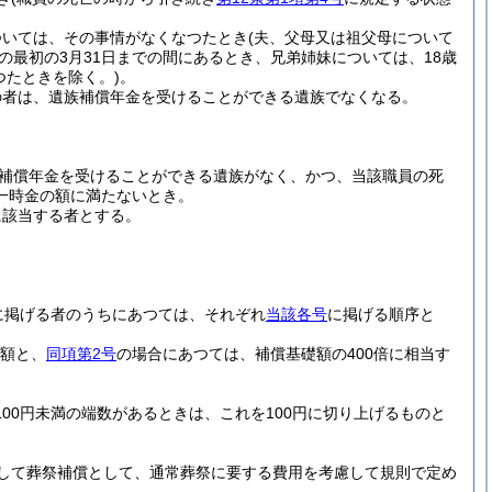
ついては、その事情がなくなつたとき
(夫、父母又は祖父母について
の最初の3月31日までの間にあるとき、兄弟姉妹については、18歳
つたときを除く。)
。
の者は、遺族補償年金を受けることができる遺族でなくなる。
補償年金を受けることができる遺族がなく、かつ、当該職員の死
一時金の額に満たないとき。
に該当する者とする。
に掲げる者のうちにあつては、それぞれ
当該各号
に掲げる順序と
金額と、
同項第2号
の場合にあつては、補償基礎額の400倍に相当す
00円未満の端数があるときは、これを100円に切り上げるものと
して葬祭補償として、通常葬祭に要する費用を考慮して規則で定め