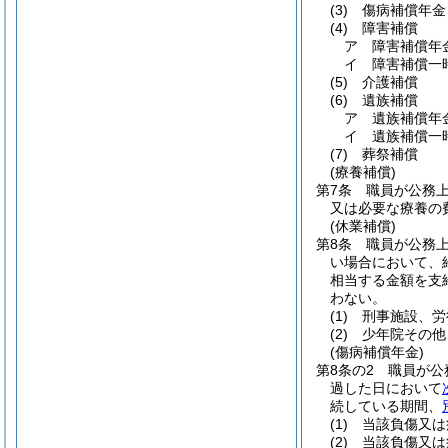
(3)
傷病補償年金
(4)
障害補償
ア
障害補償年
イ
障害補償一
(5)
介護補償
(6)
遺族補償
ア
遺族補償年
イ
遺族補償一
(7)
葬祭補償
(療養補償)
第7条
職員が公務
又は必要な療養の
(休業補償)
第8条
職員が公務
い場合において、
相当する金額を支
わない。
(1)
刑事施設、労
(2)
少年院その他
(傷病補償年金)
第8条の2
職員が公
過した日において
続している期間、
(1)
当該負傷又は
(2)
当該負傷又は