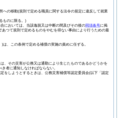
所への移動
(規則で定める職員に関する法令の規定に違反して就業
るものに限る。)
場合においては、当該逸脱又は中断の間及びその後の
同項各号
に掲
であつて規則で定めるものをやむを得ない事由により行うための最
)
は、この条例で定める補償の実施の責めに任ずる。
には、その災害が公務又は通勤により生じたものであるかどうかを
べき者に通知しなければならない。
認定をしようとするときは、公務災害補償等認定委員会
(以下「認定