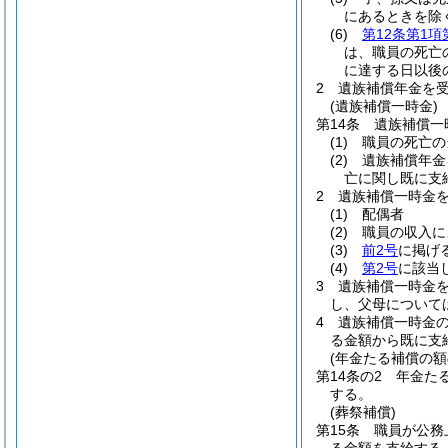
にあるときを除
(6)
第12条第1項
は、職員の死亡
に達する日以後
2
遺族補償年金を
(遺族補償一時金)
第14条
遺族補償一
(1)
職員の死亡の
(2)
遺族補償年金
亡に関し既に支
2
遺族補償一時金
(1)
配偶者
(2)
職員の収入に
(3)
前2号
に掲げ
(4)
第2号
に該当
3
遺族補償一時金
し、父母について
4
遺族補償一時金
る金額から既に支
(年金たる補償の額
第14条の2
年金た
する。
(葬祭補償)
第15条
職員が公務