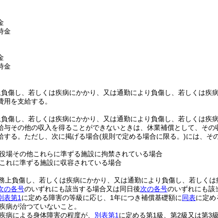
金
時金
金
時金
上負傷し、若しくは疾病にかかり、又は通勤により負傷し、若しくは疾
費用を支給する。
上負傷し、若しくは疾病にかかり、又は通勤により負傷し、若しくは疾
給与その他の収入を得ることができないときは、休業補償として、その収
給する。
ただし、次に掲げる場合
(規則で定める場合に限る。)
には、そ
役場その他これらに準ずる施設に拘禁されている場合
これに準ずる施設に収容されている場合
務上負傷し、若しくは疾病にかかり、又は通勤により負傷し、若しくは
次の各号
のいずれにも該当する場合又は同日後
次の各号
のいずれにも該
別表第1
に定める障害の等級に応じ、1年につき補償基礎額に
同表
に定め
疾病が治つていないこと。
疾病による身体障害の程度が、
別表第1
に定める第1級、第2級又は第3