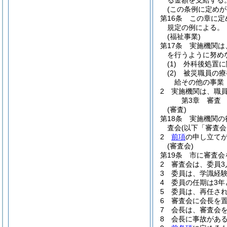
る金額を支給する
(この条例に定めが
第16条
この章に定
規定の例による。
(福祉事業)
第17条
実施機関は
を行うように努め
(1)
外科後処置に
(2)
被災職員の療
給その他の事業
2
実施機関は、職
第3章
審査
(審査)
第18条
実施機関の
査会
(以下「審査会
2
前項
の申し立て
(審査会)
第19条
市に審査会
2
審査会は、委員3
3
委員は、学識経
4
委員の任期は3年
5
委員は、再任さ
6
審査会に会長を
7
会長は、審査会
8
会長に事故があ