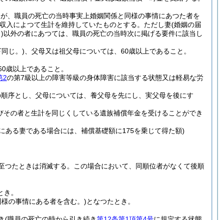
いが、職員の死亡の当時事実上婚姻関係と同様の事情にあつた者を
収入によつて生計を維持していたものとする。
ただし妻
(婚姻の届
)
以外の者にあつては、職員の死亡の当時次に掲げる要件に該当し
同じ。)
、父母又は祖父母については、60歳以上であること。
60歳以上であること。
第2
の第7級以上の障害等級の身体障害に該当する状態又は軽易な労
の順序とし、父母については、養父母を先にし、実父母を後にす
びその者と生計を同じくしている遺族補償年金を受けることができ
にある妻である場合には、補償基礎額に175を乗じて得た額)
至つたときは消滅する。
この場合において、同順位者がなくて後順
とき。
同様の事情にある者を含む。)
となつたとき。
き
(職員の死亡の時から引き続き
第12条第1項第4号
に規定する状態