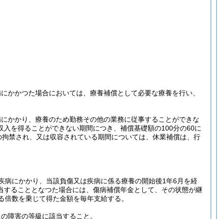
病にかかつた場合においては、療養補償として必要な療養を行い、
病にかかり、療養のため勤務その他の業務に従事することができな
入を得ることができない期間につき、補償基礎額の100分の60に
の拘禁され、又は収容されている期間については、休業補償は、行
疾病にかかり、当該負傷又は疾病に係る療養の開始後1年6月を経
当することとなつた場合には、傷病補償年金として、その状態が継
る倍数を乗じて得た金額を毎年支給する。
級の障害の等級に該当すること。