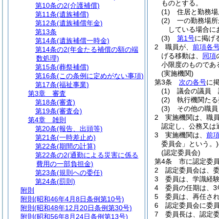
ものとする。
第10条の2
(介護補償)
(1)
住居と勤務場
第11条
(遺族補償)
(2)
一の勤務場所
第12条
(遺族補償年金)
している場合に
第13条
(3)
第1号
に掲げ
第14条
(遺族補償一時金)
2
職員が、
前項各
第14条の2
(年金たる補償の額の端
げる移動は、
同項
数処理)
小限度のものであ
第15条
(葬祭補償)
(実施機関)
第16条
(この条例に定めがない事項)
第3条
次の各号
に
第17条
(福祉事業)
(1)
議会の議員 
第3章
審査
(2)
執行機関たる
第18条
(審査)
(3)
その他の職員
第19条
(審査会)
2
実施機関は、職
第4章
雑則
認定し、公務又は
第20条
(報告、出頭等)
3
実施機関は、
前
第21条
(一時差止め)
委員会」という。)
第22条
(期間の計算)
(認定委員会)
第22条の2
(通勤による災害に係る
第4条
市に認定委
費用の一部負担金)
2
認定委員会は、委
第23条
(規則への委任)
3
委員は、学識経
第24条
(罰則)
4
委員の任期は、3
附則
5
委員は、再任さ
附則
(昭和46年4月8日条例第10号)
6
認定委員会に委
附則
(昭和48年12月20日条例第30号)
7
委員長は、認定
附則
(昭和56年8月24日条例第13号)