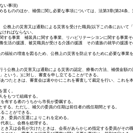
。
ない事項)
めるもののほか、補償に関し必要な事項については、法第3章
(第24条
、公務上の災害又は通勤による災害を受けた職員
(以下この条において
なければならない。
関する事業 補装具に関する事業、リハビリテーシヨンに関する事業そ
養生活の援護、被災職員が受ける介護の援護 その遺族の就学の援護そ
員の福祉の増進を図るため、公務上の災害を防止するために必要な事業
行う公務上の災害又は通勤による災害の認定、療養の方法、補償金額の
」という。)
に対し、審査を申し立てることができる。
があつたときは、審査会は速やかにこれを審査して裁定を行い、これを
を置く。
人をもつて組織する。
験を有する者のうちから市長が委嘱する。
とする。
ただし、補欠の委員の任期は前任者の残任期間とする。
れることができる。
置き、委員の互選によりこれを定める。
を代表し、会務を総理する。
るとき又は会長が欠けたときは、会長があらかじめ指定する委員がその