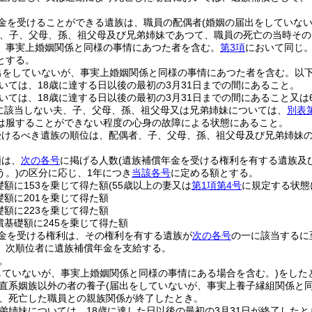
金を受けることができる遺族は、職員の配偶者
(婚姻の届出をしていな
、子、父母、孫、祖父母及び兄弟姉妹であつて、職員の死亡の当時その
、事実上婚姻関係と同様の事情にあつた者を含む。
第3項
において同じ。
とする。
出をしていないが、事実上婚姻関係と同様の事情にあつた者を含む。以下
いては、18歳に達する日以後の最初の3月31日までの間にあること。
いては、18歳に達する日以後の最初の3月31日までの間にあること又は
に該当しない夫、子、父母、孫、祖父母又は兄弟姉妹については、
別表
は服することができない程度の心身の故障による状態にあること。
受けるべき遺族の順位は、配偶者、子、父母、孫、祖父母及び兄弟姉妹
額は、
次の各号
に掲げる人数
(遺族補償年金を受ける権利を有する遺族及
う。)
の区分に応じ、1年につき
当該各号
に定める額とする。
礎額に153を乗じて得た額
(55歳以上の妻又は
第1項第4号
に規定する状態
礎額に201を乗じて得た額
礎額に223を乗じて得た額
償基礎額に245を乗じて得た額
金を受ける権利は、その権利を有する遺族が
次の各号
の一に該当するに
、次順位者に遺族補償年金を支給する。
。
していないが、事実上婚姻関係と同様の事情にある場合を含む。)
をした
直系姻族以外の者の養子
(届出をしていないが、事実上養子縁組関係と
、死亡した職員との親族関係が終了したとき。
弟姉妹については、18歳に達した日以後の最初の3月31日が終了したと