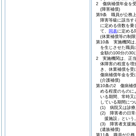
2
傷病補償年金を
(障害補償)
第9条
職員が公務
障害等級に該当す
に定める倍数を乗
て、
同表
に定める
(休業補償等の制限
第10条
実施機関は
を生じさせた職員
金額の100分の3
2
実施機関は、正
体障害の程度を増
き、休業補償を受
傷病補償年金を受
(介護補償)
第10条の2
傷病補
める程度のものに
いる期間、常時又
している期間につ
(1)
病院又は診療
(2)
障害者の日常
援施設」という。
(3)
障害者支援施
(遺族補償)
第11条
職員が公務