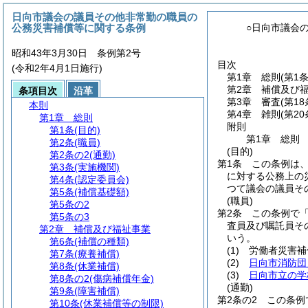
日向市議会の議員その他非常勤の職員の
公務災害補償等に関する条例
○日向市議会
昭和43年3月30日 条例第2号
目次
(令和2年4月1日施行)
第1章
総則
(第1
第2章
補償及び
条項目次
沿革
第3章
審査
(第1
本則
第4章
雑則
(第2
第1章
総則
附則
第1条
(目的)
第1章
総則
第2条
(職員)
(目的)
第2条の2
(通勤)
第1条
この条例は
第3条
(実施機関)
に対する公務上の
第4条
(認定委員会)
つて議会の議員そ
第5条
(補償基礎額)
(職員)
第5条の2
第2条
この条例で
第5条の3
査員及び嘱託員そ
第2章
補償及び福祉事業
いう。
第6条
(補償の種類)
(1)
労働者災害補
第7条
(療養補償)
(2)
日向市消防団
第8条
(休業補償)
(3)
日向市立の学
第8条の2
(傷病補償年金)
(通勤)
第9条
(障害補償)
第2条の2
この条例
第10条
(休業補償等の制限)