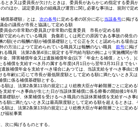
あるとき又は委員長が欠けたときは、委員長があらかじめ指定する委員
もののほか、認定委員会の組織及び運営に関し必要な事項は、規則で定
「補償基礎額」とは、
次の各号
に定める者の区分に応じ
当該各号
に掲げ
議会の議長が市長と協議して定める額
委員会の非常勤の委員及び非常勤の監査委員 市長が定める額
額で定められている職員 負傷若しくは死亡の原因である事故の発生の
酬の額
(その報酬の額が補償基礎額として公正を欠くと認められる場合は
以外の方法によつて定められている職員又は報酬のない職員
前号
に掲げ
れる職員 法第2条第4項に規定する平均給与額の例により実施機関が
年金、障害補償年金又は遺族補償年金
(以下「年金たる補償」という。)
たる補償を支給すべき月の属する年度
(4月1日から翌年3月31日までを
(遺族補償年金を支給すべき場合にあつては、当該支給をすべき事由に
ける年齢)
に応じて市長が最低限度額として定める額に満たないとき又は
補償に係る補償基礎額とする。
める額は、法第2条第11項の規定により総務大臣が年齢階層ごとに定め
を支給すべき事由が生じた日が当該休業補償に係る療養の開始後1年6
償基礎額が、休業補償を受けるべき職員の当該休業補償を支給すべき事
める額に満たないとき又は最高限度額として定める額を超えるときは、
める額は、法第2条第13項の規定により総務大臣が年齢階層ごとに定め
及び福祉事業
は、次に掲げるものとする。