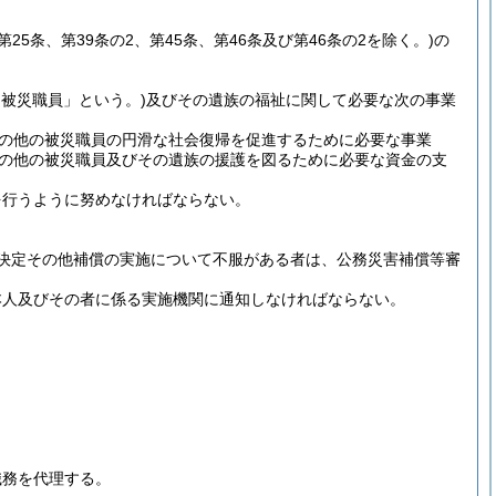
、第25条、第39条の2、第45条、第46条及び第46条の2を除く。)
の
「被災職員」という。)
及びその遺族の福祉に関して必要な次の事業
の他の被災職員の円滑な社会復帰を促進するために必要な事業
の他の被災職員及びその遺族の援護を図るために必要な資金の支
を行うように努めなければならない。
決定その他補償の実施について不服がある者は、公務災害補償等審
本人及びその者に係る実施機関に通知しなければならない。
職務を代理する。