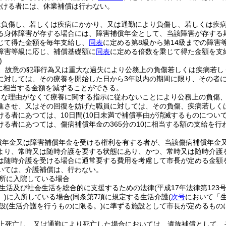
受ける者には、休業補償は行わない。
上負傷し、若しくは疾病にかかり、又は通勤により負傷し、若しくは疾
る身体障害が存する場合には、障害補償年金として、当該障害が存する
じて得た金額を毎年支給し、
同表
に定める第8級から第14級までの障
障害等級に応じ、補償基礎額に
同表
に定める倍数を乗じて得た金額を支
)
、故意の犯罪行為又は重大な過失により公務上の負傷若しくは疾病若し
に対しては、その療養を開始した日から3年以内の期間に限り、その者
0に相当する金額を減ずることができる。
当な理由がなくて療養に関する指示に従わないことにより公務上の負傷
進させ、又はその回復を妨げた職員に対しては、その負傷、疾病若しく
ける者にあつては、10日間
(10日未満で補償事由が消滅するものについ
ける者にあつては、傷病補償年金の365分の10に相当する額の支給を行
償年金又は障害補償年金を受ける権利を有する者が、当該傷病補償年金
より、常時又は随時介護を要する状態にあり、かつ、常時又は随時介護
は随時介護を受ける場合に通常要する費用を考慮して市長が定める金額
いては、介護補償は、行わない。
所に入院している場合
生活及び社会生活を総合的に支援するための法律
(平成17年法律第123号
)
に入所している場合
(同条第7項に規定する生活介護
(
次号
において「生
設
(生活介護を行うものに限る。)
に準ずる施設として市長が定めるもの
上死亡し、又は通勤により死亡した場合においては、遺族補償として、