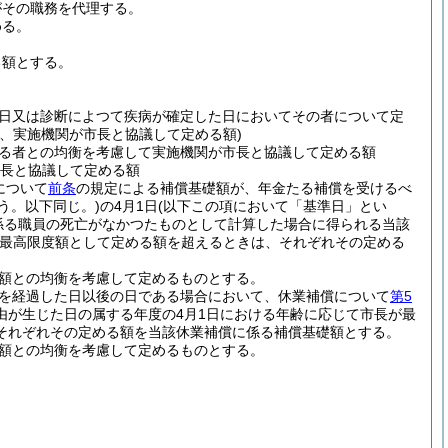
がその職務を代理する。
める。
る額とする。
日又は診断によつて疾病が確定した日においてその者について定
、実施機関が市長と協議して定める額)
る者との均衡を考慮して実施機関が市長と協議して定める額
市長と協議して定める額
について
前条
の規定による補償基礎額が、年金たる補償を受けるべ
いう。以下同じ。)
の4月1日
(以下この項において「基準日」とい
係る職員の死亡がなかつたものとして計算した場合に得られる当該
最高限度額として定める額を超えるときは、それぞれその定める
る額との均衡を考慮して定めるものとする。
月を経過した日以後の日である場合において、休業補償について
第5
由が生じた日の属する年度の4月1日における年齢に応じて市長が最
それぞれその定める額を当該休業補償に係る補償基礎額とする。
る額との均衡を考慮して定めるものとする。