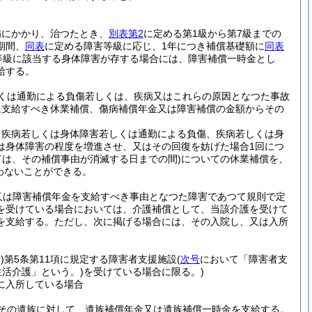
病にかかり、治つたとき、
別表第2
に定める第1級から第7級までの
期間、
同表
に定める障害等級に応じ、1年につき補償基礎額に
同表
害等級に該当する身体障害が存する場合には、障害補償一時金とし
給する。
くは通勤による負傷若しくは、疾病又はこれらの原因となつた事故
に支給すべき休業補償、傷病補償年金又は障害補償の金額からその
、疾病若しくは身体障害若しくは通勤による負傷、疾病若しくは身
は身体障害の程度を増進させ、又はその回復を妨げた場合1回につ
ては、その補償事由が消滅する日までの間)
についての休業補償を、
わないことができる。
又は障害補償年金を支給すべき事由となつた障害であつて規則で定
を受けている場合においては、介護補償として、当該介護を受けて
を支給する。
ただし、次に掲げる場合には、その入院し、又は入所
)
第5条第11項に規定する障害者支援施設
(
次号
において「障害者支
活介護」という。)
を受けている場合に限る。)
に入所している場合
その遺族に対して、遺族補償年金又は遺族補償一時金を支給する。