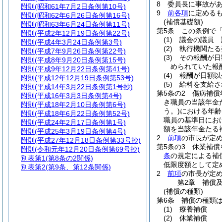
8
委員長に事故が
附則
(昭和61年7月2日条例第10号)
9
前各項
に定める
附則
(昭和62年6月26日条例第16号)
(補償基礎額)
附則
(昭和63年6月24日条例第11号)
第5条
この条例で
附則
(平成2年12月19日条例第22号)
(1)
議会の議員 
附則
(平成4年3月24日条例第3号)
(2)
執行機関たる
附則
(平成7年9月26日条例第22号)
(3)
その報酬が日
附則
(平成8年9月20日条例第15号)
められていた報
附則
(平成9年12月22日条例第41号)
(4)
報酬が日額
附則
(平成12年12月19日条例第53号)
(5)
給料を支給さ
附則
(平成14年3月22日条例第1号抄)
第5条の2
傷病補償
附則
(平成16年3月3日条例第4号)
き職員の当該年金
附則
(平成18年2月10日条例第6号)
う。)
における年齢
附則
(平成18年6月22日条例第52号)
職員の基準日にお
附則
(平成24年2月17日条例第1号)
額を当該年金たる
附則
(平成25年3月19日条例第4号)
2
前項
の市長が定
附則
(平成27年12月18日条例第33号抄)
第5条の3
休業補償
附則
(令和元年12月20日条例第69号抄)
条
の規定による補
別表第1
(第8条の2関係)
低限度額として定
別表第2
(第9条、第12条関係)
2
前項
の市長が定
第2章
補償
(補償の種類)
第6条
補償の種類
(1)
療養補償
(2)
休業補償