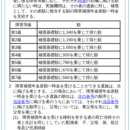
金に係る障害等級に応じ、それぞれ
同表
の右欄に掲げる額
に満たない時は、実施機関は、その者の遺族に対し、補償
として、その差額に相当する額の障害補償年金差額一時金
を支給する。
障害等級
額
第1級
補償基礎額に1,340を乗じて得た額
第2級
補償基礎額に1,190を乗じて得た額
第3級
補償基礎額に1,050を乗じて得た額
第4級
補償基礎額に920を乗じて得た額
第5級
補償基礎額に790を乗じて得た額
第6級
補償基礎額に670を乗じて得た額
第7級
補償基礎額に560を乗じて得た額
2
障害補償年金差額一時金を受けることができる遺族は、次
に掲げる者とする。
この場合において、障害補償年金差額
一時金を受けるべき遺族の順位は、
次の各号
の順序とし、
当該各号
に掲げる者のうちにあつては、それぞれ
当該各号
に掲げる順序とし、父母については、養父母を先にし、実
父母を後にする。
(1)
障害補償年金を受ける権利を有する者の死亡当時その
者と生計を同じくしていた配偶者、子、父母、孫、祖父
母及び兄弟姉妹