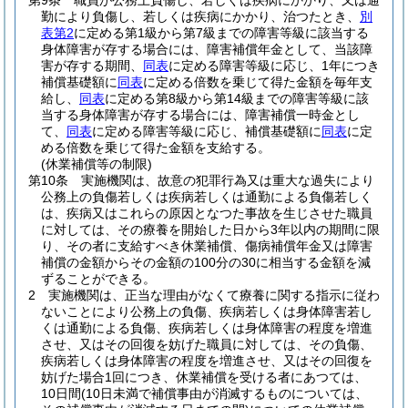
第9条
職員が公務上負傷し、若しくは疾病にかかり、又は通
勤により負傷し、若しくは疾病にかかり、治つたとき、
別
表第2
に定める第1級から第7級までの障害等級に該当する
身体障害が存する場合には、障害補償年金として、当該障
害が存する期間、
同表
に定める障害等級に応じ、1年につき
補償基礎額に
同表
に定める倍数を乗じて得た金額を毎年支
給し、
同表
に定める第8級から第14級までの障害等級に該
当する身体障害が存する場合には、障害補償一時金とし
て、
同表
に定める障害等級に応じ、補償基礎額に
同表
に定
める倍数を乗じて得た金額を支給する。
(休業補償等の制限)
第10条
実施機関は、故意の犯罪行為又は重大な過失により
公務上の負傷若しくは疾病若しくは通勤による負傷若しく
は、疾病又はこれらの原因となつた事故を生じさせた職員
に対しては、その療養を開始した日から3年以内の期間に限
り、その者に支給すべき休業補償、傷病補償年金又は障害
補償の金額からその金額の100分の30に相当する金額を減
ずることができる。
2
実施機関は、正当な理由がなくて療養に関する指示に従わ
ないことにより公務上の負傷、疾病若しくは身体障害若し
くは通勤による負傷、疾病若しくは身体障害の程度を増進
させ、又はその回復を妨げた職員に対しては、その負傷、
疾病若しくは身体障害の程度を増進させ、又はその回復を
妨げた場合1回につき、休業補償を受ける者にあつては、
10日間
(10日未満で補償事由が消滅するものについては、