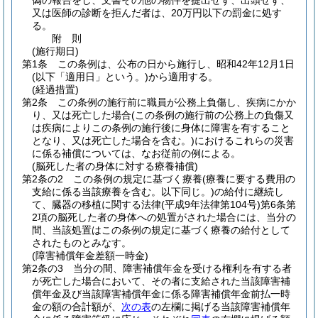
偽の報告をし、文書その他の物件を提出せず、出頭せず、
又は医師の診断を拒んだ者は、20万円以下の罰金に処す
る。
附
則
(施行期日)
第1条
この条例は、公布の日から施行し、昭和42年12月1日
(以下「適用日」という。)
から適用する。
(経過措置)
第2条
この条例の施行前に職員が公務上負傷し、疾病にかか
り、又は死亡した場合
(この条例の施行前の公務上の負傷又
は疾病によりこの条例の施行後に身体に障害を有すること
となり、又は死亡した場合を含む。)
におけるこれらの災害
に係る補償については、なお従前の例による。
(脳死した者の身体に対する療養補償)
第2条の2
この条例の規定に基づく療養
(療養に要する費用の
支給に係る当該療養を含む。以下同じ。)
の給付に継続し
て、臓器の移植に関する法律
(平成9年法律第104号)
第6条第
2項の脳死した者の身体への処置がされた場合には、当分の
間、当該処置はこの条例の規定に基づく療養の給付として
されたものとみなす。
(障害補償年金差額一時金)
第2条の3
当分の間、障害補償年金を受ける権利を有する者
が死亡した場合において、その者に支給された当該障害補
償年金及び当該障害補償年金に係る障害補償年金前払一時
金の額の合計額が、
次の表
の左欄に掲げる当該障害補償年