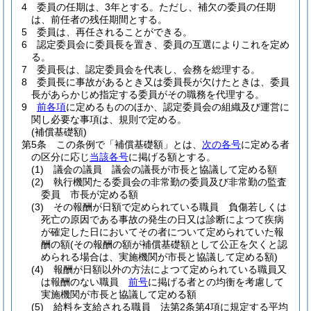
4
委員の任期は、3年とする。
ただし、補欠の委員の任期
は、前任者の残任期間とする。
5
委員は、再任されることができる。
6
認定委員会に委員長を置き、委員の互選によりこれを定め
る。
7
委員長は、認定委員会を代表し、会務を総理する。
8
委員長に事故があるとき又は委員長が欠けたときは、委員
長があらかじめ指定する委員がその職務を代理する。
9
前各項
に定めるもののほか、認定委員会の組織及び運営に
関し必要な事項は、規則で定める。
(補償基礎額)
第5条
この条例で「補償基礎額」とは、
次の各号
に定める者
の区分に応じ
当該各号
に掲げる額とする。
(1)
議会の議員 議会の議長が市長と協議して定める額
(2)
執行機関たる委員会の非常勤の委員及び非常勤の監査
委員 市長が定める額
(3)
その報酬が日額で定められている職員 負傷若しくは
死亡の原因である事故の発生の日又は診断によつて疾病
が確定した日においてその者について定められていた報
酬の額
(その報酬の額が補償基礎額として公正を欠くと認
められる場合は、実施機関が市長と協議して定める額)
(4)
報酬が日額以外の方法によつて定められている職員又
は報酬のない職員
前号
に掲げる者との均衡を考慮して
実施機関が市長と協議して定める額
(5)
給料を支給される職員 法第2条第4項に規定する平均