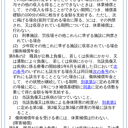
与その他の収入を得ることができないときは、休業補償と
して、その収入を得ることができない期間につき、補償基
礎額の100分の60に相当する金額を支給する。
ただし、次
に掲げる場合
(規則で定める場合に限る。)
には、その拘禁
され、又は収容されている期間については、休業補償は、
行わない。
(1)
刑事施設、労役場その他これらに準ずる施設に拘禁さ
れている場合
(2)
少年院その他これに準ずる施設に収容されている場合
(傷病補償年金)
第8条の2
職員が公務上負傷し、若しくは疾病にかかり、又
は通勤により負傷し、若しくは疾病にかかり、当該負傷又
は疾病に係る療養の開始後1年6月を経過した日において
次
の各号
のいずれにも該当する場合又は同日後
次の各号
のい
ずれにも該当することとなつた場合には、傷病補償年金と
して、その状態が継続している期間、
別表第1
に定める障害
の等級に応じ、1年につき補償基礎額に
同表
に定める倍数を
乗じて得た金額を毎年支給する。
(1)
当該負傷又は疾病が治つていないこと。
(2)
当該負傷又は疾病による身体障害の程度が、
別表第1
に定める第1級、第2級又は第3級の障害の等級に該当す
ること。
2
傷病補償年金を受ける者には、休業補償は行わない。
(障害補償)