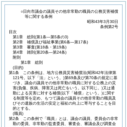
○日向市議会の議員その他非常勤の職員の公務災害補償
等に関する条例
昭和43年3月30日
条例第2号
目次
第1章
総則
(第1条―第5条の3)
第2章
補償及び福祉事業
(第6条―第17条)
第3章
審査
(第18条・第19条)
第4章
雑則
(第20条―第24条)
附則
第1章
総則
(目的)
第1条
この条例は、地方公務員災害補償法
(昭和42年法律第
121号。以下「法」という。)
第69条及び第70条の規定に基
づき、議会の議員その他非常勤の職員に対する公務上の災
害
(負傷、疾病、障害又は死亡をいう。以下同じ。)
又は通
勤による災害に対する補償
(以下「補償」という。)
に関す
る制度等を定め、もつて議会の議員その他非常勤の職員及
びその遺族の生活の安定と福祉の向上に寄与することを目
的とする。
(職員)
第2条
この条例で「職員」とは、議会の議員、委員会の非常
勤の委員、非常勤の監査委員、審査会、審議会及び調査会