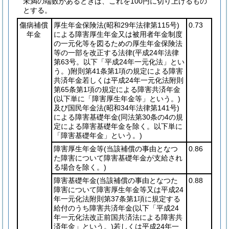
未満の端数があるときは、これを100円に切り上げるもの
とする。
傷病補償
厚生年金保険法
(昭和29年法律第115号)
0.73
年金
による障害厚生年金又は被用者年金制度
の一元化等を図るための厚生年金保険法
等の一部を改正する法律
(平成24年法律
第63号。以下「平成24年一元化法」とい
う。)
附則第41条第1項の規定による障害
共済年金若しくは平成24年一元化法附則
第65条第1項の規定による障害共済年金
(以下単に「障害厚生年金等」という。)
及び国民年金法
(昭和34年法律第141号)
による障害基礎年金
(同法第30条の4の規
定による障害基礎年金を除く。以下単に
「障害基礎年金」という。)
障害厚生年金等
(当該補償の事由となつ
0.86
た障害について障害基礎年金が支給され
る場合を除く。)
障害基礎年金
(当該補償の事由となつた
0.88
障害について障害厚生年金等又は平成24
年一元化法附則第37条第1項に規定する
給付のうち障害共済年金
(以下「平成24
年一元化法改正前国共済法による障害共
済年金」という。)
若しくは平成24年一