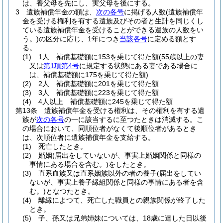
は、養父母を先にし、実父母を後にする。
3
遺族補償年金の額は、
次の各号
に掲げる人数
(遺族補償年
金を受ける権利を有する遺族及びその者と生計を同じくし
ている遺族補償年金を受けることができる遺族の人数をい
う。)
の区分に応じ、1年につき
当該各号
に定める額とす
る。
(1)
1人 補償基礎額に153を乗じて得た額
(55歳以上の妻
又は
第1項第4号
に規定する状態にある妻である場合に
は、補償基礎額に175を乗じて得た額)
(2)
2人 補償基礎額に201を乗じて得た額
(3)
3人 補償基礎額に223を乗じて得た額
(4)
4人以上 補償基礎額に245を乗じて得た額
第13条
遺族補償年金を受ける権利は、その権利を有する遺
族が
次の各号
の一に該当するに至つたときは消滅する。
こ
の場合において、同順位者がなくて後順位者があるとき
は、次順位者に遺族補償年金を支給する。
(1)
死亡したとき。
(2)
婚姻
(届出をしていないが、事実上婚姻関係と同様の
事情にある場合を含む。)
をしたとき。
(3)
直系血族又は直系姻族以外の者の養子
(届出をしてい
ないが、事実上養子縁組関係と同様の事情にある者を含
む。)
となつたとき。
(4)
離縁によつて、死亡した職員との親族関係が終了した
とき。
(5)
子、孫又は兄弟姉妹については、18歳に達した日以後