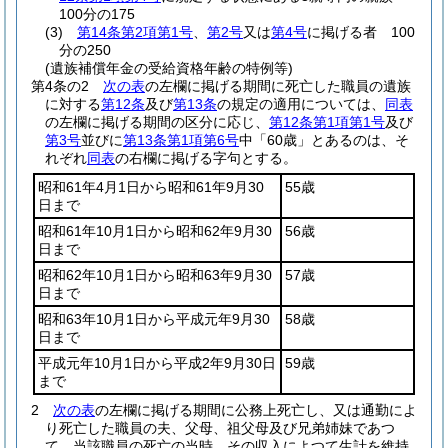
100分の175
(3)
第14条第2項第1号
、
第2号
又は
第4号
に掲げる者 100
分の250
(遺族補償年金の受給資格年齢の特例等)
第4条の2
次の表
の左欄に掲げる期間に死亡した職員の遺族
に対する
第12条
及び
第13条
の規定の適用については、
同表
の左欄に掲げる期間の区分に応じ、
第12条第1項第1号
及び
第3号
並びに
第13条第1項第6号
中「60歳」とあるのは、そ
れぞれ
同表
の右欄に掲げる字句とする。
昭和61年4月1日から昭和61年9月30
55歳
日まで
昭和61年10月1日から昭和62年9月30
56歳
日まで
昭和62年10月1日から昭和63年9月30
57歳
日まで
昭和63年10月1日から平成元年9月30
58歳
日まで
平成元年10月1日から平成2年9月30日
59歳
まで
2
次の表
の左欄に掲げる期間に公務上死亡し、又は通勤によ
り死亡した職員の夫、父母、祖父母及び兄弟姉妹であつ
て、当該職員の死亡の当時、その収入によつて生計を維持