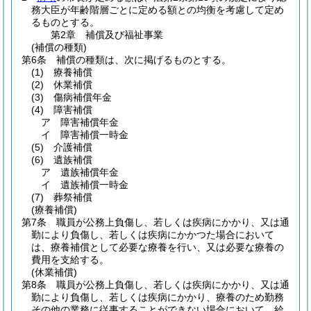
務大臣が年齢階層ごとに定める額との均衡を考慮して定め
るものとする。
第2章
補償及び福祉事業
(補償の種類)
第6条
補償の種類は、次に掲げるものとする。
(1)
療養補償
(2)
休業補償
(3)
傷病補償年金
(4)
障害補償
ア
障害補償年金
イ
障害補償一時金
(5)
介護補償
(6)
遺族補償
ア
遺族補償年金
イ
遺族補償一時金
(7)
葬祭補償
(療養補償)
第7条
職員が公務上負傷し、若しくは疾病にかかり、又は通
勤により負傷し、若しくは疾病にかかつた場合において
は、療養補償として必要な療養を行い、又は必要な療養の
費用を支給する。
(休業補償)
第8条
職員が公務上負傷し、若しくは疾病にかかり、又は通
勤により負傷し、若しくは疾病にかかり、療養のため勤務
その他の業務に従事することができない場合において、給