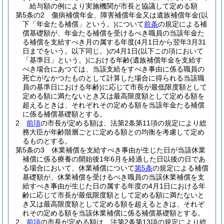
給与額の例により実施機関が市長と協議して定める額
第5条の2
傷病補償年金、障害補償年金又は遺族補償年金
(以
下「年金たる補償」という。)
について
前条
の規定による補
償基礎額が、年金たる補償を受けるべき職員の当該年金た
る補償を支給すべき月の属する年度
(4月1日から翌年3月31
日までをいう。以下同じ。)
の4月1日
(以下この項において
「基準日」という。)
における年齢
(遺族補償年金を支給す
べき場合にあつては、当該支給をすべき事由に係る職員の
死亡がなかつたものとして計算した場合に得られる当該職
員の基準日における年齢)
に応じて市長が最低限度額として
定める額に満たないとき又は最高限度額として定める額を
超えるときは、それぞれその定める額を当該年金たる補償
に係る補償基礎額とする。
2
前項
の市長が定める額は、法第2条第11項の規定により総
務大臣が年齢階層ごとに定める額との均衡を考慮して定め
るものとする。
第5条の3
休業補償を支給すべき事由が生じた日が当該休業
補償に係る療養の開始後1年6月を経過した日以後の日であ
る場合において、休業補償について
第5条
の規定による補償
基礎額が、休業補償を受けるべき職員の当該休業補償を支
給すべき事由が生じた日の属する年度の4月1日における年
齢に応じて市長が最低限度額として定める額に満たないと
き又は最高限度額として定める額を超えるときは、それぞ
れその定める額を当該休業補償に係る補償基礎額とする。
2
前項
の市長が定める額は、法第2条第13項の規定により総