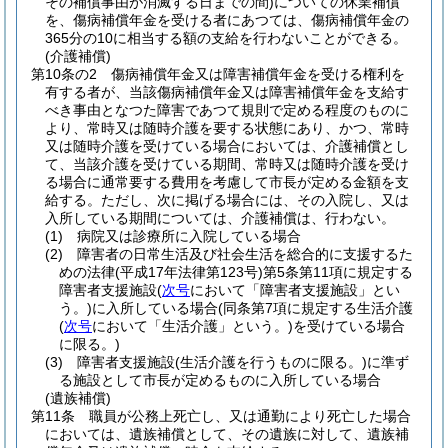
その補償事由が消滅する日までの間)
についての休業補償
を、傷病補償年金を受ける者にあつては、傷病補償年金の
365分の10に相当する額の支給を行わないことができる。
(介護補償)
第10条の2
傷病補償年金又は障害補償年金を受ける権利を
有する者が、当該傷病補償年金又は障害補償年金を支給す
べき事由となつた障害であつて規則で定める程度のものに
より、常時又は随時介護を要する状態にあり、かつ、常時
又は随時介護を受けている場合においては、介護補償とし
て、当該介護を受けている期間、常時又は随時介護を受け
る場合に通常要する費用を考慮して市長が定める金額を支
給する。
ただし、次に掲げる場合には、その入院し、又は
入所している期間については、介護補償は、行わない。
(1)
病院又は診療所に入院している場合
(2)
障害者の日常生活及び社会生活を総合的に支援するた
めの法律
(平成17年法律第123号)
第5条第11項に規定する
障害者支援施設
(
次号
において「障害者支援施設」とい
う。)
に入所している場合
(同条第7項に規定する生活介護
(
次号
において「生活介護」という。)
を受けている場合
に限る。)
(3)
障害者支援施設
(生活介護を行うものに限る。)
に準ず
る施設として市長が定めるものに入所している場合
(遺族補償)
第11条
職員が公務上死亡し、又は通勤により死亡した場合
においては、遺族補償として、その遺族に対して、遺族補