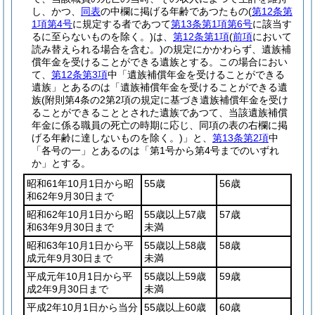
し、かつ、
同表
の中欄に掲げる年齢であつたもの
(
第12条第
1項第4号
に規定する者であつて
第13条第1項第6号
に該当す
るに至らないものを除く。)
は、
第12条第1項
(
前項
において
読み替えられる場合を含む。)
の規定にかかわらず、遺族補
償年金を受けることができる遺族とする。
この場合におい
て、
第12条第3項
中「遺族補償年金を受けることができる
遺族」とあるのは「遺族補償年金を受けることができる遺
族
(附則第4条の2第2項の規定に基づき遺族補償年金を受け
ることができることとされた遺族であつて、当該遺族補償
年金に係る職員の死亡の時期に応じ、同項の表の右欄に掲
げる年齢に達しないものを除く。)
」と、
第13条第2項
中
「各号の一」とあるのは「第1号から第4号までのいずれ
か」とする。
昭和61年10月1日から昭
55歳
56歳
和62年9月30日まで
昭和62年10月1日から昭
55歳以上57歳
57歳
和63年9月30日まで
未満
昭和63年10月1日から平
55歳以上58歳
58歳
成元年9月30日まで
未満
平成元年10月1日から平
55歳以上59歳
59歳
成2年9月30日まで
未満
平成2年10月1日から当分
55歳以上60歳
60歳