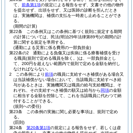
て、
前条第1項
の規定による報告をせず、文書その他の物件
を提出せず、出頭をせず、又は医師の診断を拒んだとき
は、実施機関は、補償の支払を一時差し止めることができ
る。
(期間の計算)
第22条
この条例又はこの条例に基づく規則に規定する期間
の計算については、民法
(明治29年法律第89号)
の期間の計
算に関する規定を準用する。
(通勤による災害に係る費用の一部負担金)
第22条の2
通勤による負傷又は疾病に係る療養補償を受け
る職員
(規則で定める職員を除く。)
は、一部負担金とし
て、200円を超えない範囲内で規則で定める金額を納付し
なければならない。
2
この条例により
前項
の職員に支給すべき補償がある場合又
は当該補償がない場合において、当該職員に支給すべき給
与があるときは、実施機関又は職員の給与支給機関は、そ
れぞれ、その支給すべき補償の額又は給与から
同項
の金額
に相当する金額を控除して、これを当該職員に代わつて納
付することができる。
(規則への委任)
第23条
この条例の実施に関し必要な事項は、規則で定め
る。
(罰則)
第24条
第20条第1項
の規定による報告をせず、若しくは虚