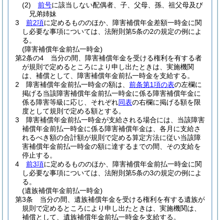
(2)
前号
に該当しない配偶者、子、父母、孫、祖父母及び
兄弟姉妹
3
前2項
に定めるもののほか、障害補償年金差額一時金に関
し必要な事項については、法附則第5条の2の規定の例によ
る。
(障害補償年金前払一時金)
第2条の4
当分の間、障害補償年金を受ける権利を有する者
が規則で定めるところにより申し出たときは、実施機関
は、補償として、障害補償年金前払一時金を支給する。
2
障害補償年金前払一時金の額は、
前条第1項の表
の左欄に
掲げる当該障害補償年金前払一時金に係る障害補償年金に
係る障害等級に応じ、それぞれ
同表
の右欄に掲げる額を限
度として規則で定める額とする。
3
障害補償年金前払一時金が支給される場合には、当該障害
補償年金前払一時金に係る障害補償年金は、各月に支給さ
れるべき額の合計額が規則で定める算定方法に従い当該障
害補償年金前払一時金の額に達するまでの間、その支給を
停止する。
4
前3項
に定めるもののほか、障害補償年金前払一時金に関
し必要な事項については、法附則第5条の3の規定の例によ
る。
(遺族補償年金前払一時金)
第3条
当分の間、遺族補償年金を受ける権利を有する遺族が
規則で定めるところにより申し出たときは、実施機関は、
補償として、遺族補償年金前払一時金を支給する。