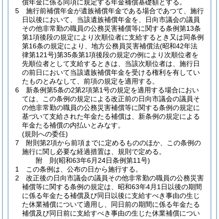
償年金に係る同項に規定する年金補償基礎額とする。
5
施行前補償年金が遺族補償年金である場合であつて、施行
日以後において、当該遺族補償年金を、日向市議会の議員
その他非常勤の職員の公務災害補償等に関する条例第13条
第1項後段の規定により次順位者に支給するとき又は同条例
第16条の規定により、地方公務員災害補償法
(昭和42年法
律第121号)
第35条第1項後段の規定の例により次順位者を
先順位者として支給するときは、当該次順位者は、施行日
の前日において当該遺族補償年金を受ける権利を有してい
たものとみなして、前項の規定を適用する。
6
新条例第5条の2第2項第1号の規定を適用する場合におい
ては、この条例の規定による改正前の日向市議会の議員そ
の他非常勤の職員の公務災害補償等に関する条例の規定に
基づいて支給された年金たる補償は、新条例の規定による
年金たる補償の内払いとみなす。
(規則への委任)
7
附則第2項から前項までに定めるもののほか、この条例の
施行に関し必要な経過措置は、規則で定める。
附
則
(昭和63年6月24日
条例第11号)
1
この条例は、公布の日から施行する。
2
改正後の日向市議会の議員その他非常勤の職員の公務災害
補償等に関する条例の規定は、昭和63年4月1日以後の期間
に係る年金たる補償及び同日以後に支給すべき事由の生じ
た休業補償について適用し、同日前の期間に係る年金たる
補償及び同日前に支給すべき事由の生じた休業補償につい