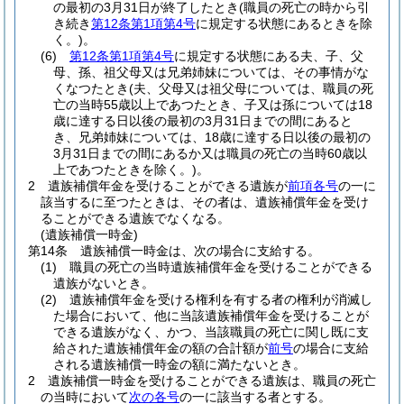
の最初の3月31日が終了したとき
(職員の死亡の時から引
き続き
第12条第1項第4号
に規定する状態にあるときを除
く。)
。
(6)
第12条第1項第4号
に規定する状態にある夫、子、父
母、孫、祖父母又は兄弟姉妹については、その事情がな
くなつたとき
(夫、父母又は祖父母については、職員の死
亡の当時55歳以上であつたとき、子又は孫については18
歳に達する日以後の最初の3月31日までの間にあると
き、兄弟姉妹については、18歳に達する日以後の最初の
3月31日までの間にあるか又は職員の死亡の当時60歳以
上であつたときを除く。)
。
2
遺族補償年金を受けることができる遺族が
前項各号
の一に
該当するに至つたときは、その者は、遺族補償年金を受け
ることができる遺族でなくなる。
(遺族補償一時金)
第14条
遺族補償一時金は、次の場合に支給する。
(1)
職員の死亡の当時遺族補償年金を受けることができる
遺族がないとき。
(2)
遺族補償年金を受ける権利を有する者の権利が消滅し
た場合において、他に当該遺族補償年金を受けることが
できる遺族がなく、かつ、当該職員の死亡に関し既に支
給された遺族補償年金の額の合計額が
前号
の場合に支給
される遺族補償一時金の額に満たないとき。
2
遺族補償一時金を受けることができる遺族は、職員の死亡
の当時において
次の各号
の一に該当する者とする。