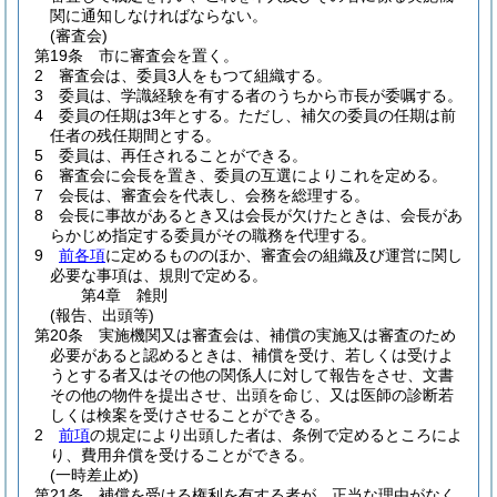
関に通知しなければならない。
(審査会)
第19条
市に審査会を置く。
2
審査会は、委員3人をもつて組織する。
3
委員は、学識経験を有する者のうちから市長が委嘱する。
4
委員の任期は3年とする。
ただし、補欠の委員の任期は前
任者の残任期間とする。
5
委員は、再任されることができる。
6
審査会に会長を置き、委員の互選によりこれを定める。
7
会長は、審査会を代表し、会務を総理する。
8
会長に事故があるとき又は会長が欠けたときは、会長があ
らかじめ指定する委員がその職務を代理する。
9
前各項
に定めるもののほか、審査会の組織及び運営に関し
必要な事項は、規則で定める。
第4章
雑則
(報告、出頭等)
第20条
実施機関又は審査会は、補償の実施又は審査のため
必要があると認めるときは、補償を受け、若しくは受けよ
うとする者又はその他の関係人に対して報告をさせ、文書
その他の物件を提出させ、出頭を命じ、又は医師の診断若
しくは検案を受けさせることができる。
2
前項
の規定により出頭した者は、条例で定めるところによ
り、費用弁償を受けることができる。
(一時差止め)
第21条
補償を受ける権利を有する者が、正当な理由がなく