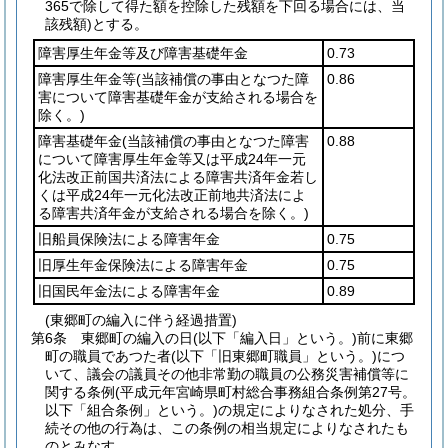
365で除して得た額を控除した残額を下回る場合には、当
該残額)
とする。
障害厚生年金等及び障害基礎年金
0.73
障害厚生年金等
(当該補償の事由となつた障
0.86
害について障害基礎年金が支給される場合を
除く。)
障害基礎年金
(当該補償の事由となつた障害
0.88
について障害厚生年金等又は平成24年一元
化法改正前国共済法による障害共済年金若し
くは平成24年一元化法改正前地共済法によ
る障害共済年金が支給される場合を除く。)
旧船員保険法による障害年金
0.75
旧厚生年金保険法による障害年金
0.75
旧国民年金法による障害年金
0.89
(東郷町の編入に伴う経過措置)
第6条
東郷町の編入の日
(以下「編入日」という。)
前に東郷
町の職員であつた者
(以下「旧東郷町職員」という。)
につ
いて、議会の議員その他非常勤の職員の公務災害補償等に
関する条例
(平成元年宮崎県町村総合事務組合条例第27号。
以下「組合条例」という。)
の規定によりなされた処分、手
続その他の行為は、この条例の相当規定によりなされたも
のとみなす。