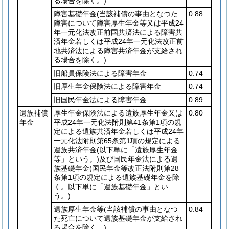
る場合を除く。)
障害基礎年金
(当該補償の事由となつた
0.88
障害について障害厚生年金等又は平成24
年一元化法改正前国共済法による障害共
済年金若しくは平成24年一元化法改正前
地共済法による障害共済年金が支給され
る場合を除く。)
旧船員保険法による障害年金
0.74
旧厚生年金保険法による障害年金
0.74
旧国民年金法による障害年金
0.89
遺族補償
厚生年金保険法による遺族厚生年金又は
0.80
年金
平成24年一元化法附則第41条第1項の規
定による遺族共済年金若しくは平成24年
一元化法附則第65条第1項の規定による
遺族共済年金
(以下単に「遺族厚生年金
等」という。)
及び国民年金法による遺
族基礎年金
(国民年金等改正法附則第28
条第1項の規定による遺族基礎年金を除
く。以下単に「遺族基礎年金」とい
う。)
遺族厚生年金等
(当該補償の事由となつ
0.84
た死亡について遺族基礎年金が支給され
る場合を除く。)