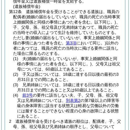
償年金又は遺族補償一時金を支給する。
(遺族補償年金)
第12条
遺族補償年金を受けることができる遺族は、職員の
配偶者
(婚姻の届出をしていないが、職員の死亡の当時事実
上婚姻関係と同様の事情にあつた者を含む。以下同じ。)
、
子、父母、孫、祖父母及び兄弟姉妹であつて、職員の死亡
の当時その収入によつて生計を維持していたものとする。
ただし妻
(婚姻の届出をしていないが、事実上婚姻関係と同
様の事情にあつた者を含む。
第3項
において同じ。)
以外の
者にあつては、職員の死亡の当時次に掲げる要件に該当し
た場合に限るものとする。
(1)
夫
(婚姻の届出をしていないが、事実上婚姻関係と同
様の事情にあつた者を含む。以下同じ。)
、父母又は祖父
母については、60歳以上であること。
(2)
子又は孫については、18歳に達する日以後の最初の3
月31日までの間にあること。
(3)
兄弟姉妹については、18歳に達する日以後の最初の3
月31日までの間にあること又は60歳以上であること。
(4)
前3号
の要件に該当しない夫、子、父母、孫、祖父母
又は兄弟姉妹については、
別表第2
の第7級以上の障害等
級の身体障害に該当する状態又は軽易な労働以外の労働
には服することができない程度の心身の故障による状態
にあること。
2
遺族補償年金を受けるべき遺族の順位は、配偶者、子、父
母、孫、祖父母及び兄弟姉妹の順序とし、父母について