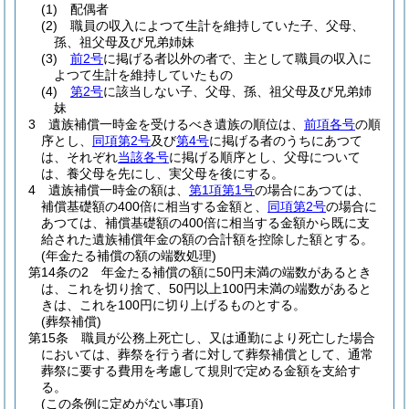
(1)
配偶者
(2)
職員の収入によつて生計を維持していた子、父母、
孫、祖父母及び兄弟姉妹
(3)
前2号
に掲げる者以外の者で、主として職員の収入に
よつて生計を維持していたもの
(4)
第2号
に該当しない子、父母、孫、祖父母及び兄弟姉
妹
3
遺族補償一時金を受けるべき遺族の順位は、
前項各号
の順
序とし、
同項第2号
及び
第4号
に掲げる者のうちにあつて
は、それぞれ
当該各号
に掲げる順序とし、父母について
は、養父母を先にし、実父母を後にする。
4
遺族補償一時金の額は、
第1項第1号
の場合にあつては、
補償基礎額の400倍に相当する金額と、
同項第2号
の場合に
あつては、補償基礎額の400倍に相当する金額から既に支
給された遺族補償年金の額の合計額を控除した額とする。
(年金たる補償の額の端数処理)
第14条の2
年金たる補償の額に50円未満の端数があるとき
は、これを切り捨て、50円以上100円未満の端数があると
きは、これを100円に切り上げるものとする。
(葬祭補償)
第15条
職員が公務上死亡し、又は通勤により死亡した場合
においては、葬祭を行う者に対して葬祭補償として、通常
葬祭に要する費用を考慮して規則で定める金額を支給す
る。
(この条例に定めがない事項)