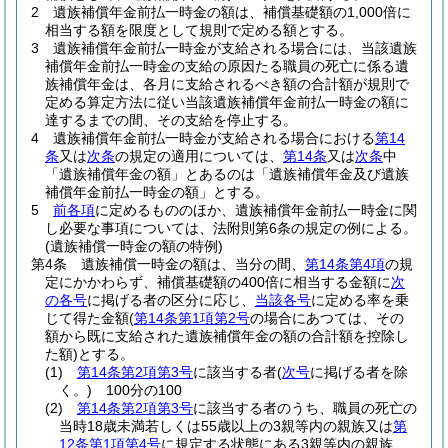
2
遺族補償年金前払一時金の額は、補償基礎額の1,000倍に
相当する額を限度として規則で定める額とする。
3
遺族補償年金前払一時金が支給される場合には、当該遺族
補償年金前払一時金の支給の原因たる職員の死亡に係る遺
族補償年金は、各月に支給されるべき額の合計額が規則で
定める算定方法に従い当該遺族補償年金前払一時金の額に
達するまでの間、その支給を停止する。
4
遺族補償年金前払一時金が支給される場合における
第14
条
又は
次条
の規定の適用については、
第14条
又は
次条
中
「遺族補償年金の額」とあるのは「遺族補償年金及び遺族
補償年金前払一時金の額」とする。
5
前各項
に定めるもののほか、遺族補償年金前払一時金に関
し必要な事項については、法附則第6条の規定の例による。
(遺族補償一時金の額の特例)
第4条
遺族補償一時金の額は、当分の間、
第14条第4項
の規
定にかかわらず、補償基礎額の400倍に相当する金額に
次
の各号
に掲げる者の区分に応じ、
当該各号
に定める率を乗
じて得た金額
(
第14条第1項第2号
の場合にあつては、その
額から既に支給された遺族補償年金の額の合計額を控除し
た額)
とする。
(1)
第14条第2項第3号
に該当する者
(
次号
に掲げる者を除
く。)
100分の100
(2)
第14条第2項第3号
に該当する者のうち、職員の死亡の
当時18歳未満若しくは55歳以上の3親等内の親族又は
第
12条第1項第4号
に規定する状態にある3親等内の親族