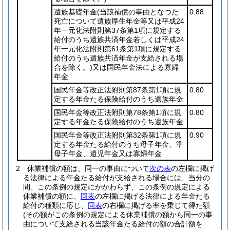
遺族基礎年金
(当該補償の事由となつた
0.88
死亡について遺族厚生年金等又は平成24
年一元化法附則第37条第1項に規定する
給付のうち遺族共済年金若しくは平成24
年一元化法附則第61条第1項に規定する
給付のうち遺族共済年金が支給される場
合を除く。)
又は国民年金法による寡婦
年金
国民年金等改正法附則第87条第1項に規
0.80
定する年金たる保険給付のうち遺族年金
国民年金等改正法附則第78条第1項に規
0.80
定する年金たる保険給付のうち遺族年金
国民年金等改正法附則第32条第1項に規
0.90
定する年金たる給付のうち母子年金、準
母子年金、遺児年金又は寡婦年金
2
休業補償の額は、同一の事由について
次の表
の左欄に掲げ
る法律による年金たる給付が支給される場合には、当分の
間、この条例の規定にかかわらず、この条例の規定による
休業補償の額に、
同表
の左欄に掲げる法律による年金たる
給付の種類に応じ、
同表
の右欄に掲げる率を乗じて得た額
(その額がこの条例の規定による休業補償の額から同一の事
由について支給される当該年金たる給付の額の合計額を