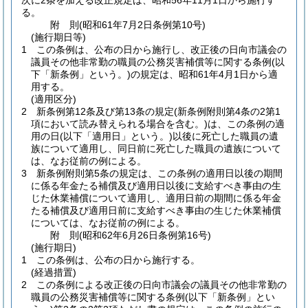
次に2条を加える改正規定は、昭和56年11月1日から施行す
る。
附
則
(昭和61年7月2日
条例第10号)
(施行期日等)
1
この条例は、公布の日から施行し、改正後の日向市議会の
議員その他非常勤の職員の公務災害補償等に関する条例
(以
下「新条例」という。)
の規定は、昭和61年4月1日から適
用する。
(適用区分)
2
新条例第12条及び第13条の規定
(新条例附則第4条の2第1
項において読み替えられる場合を含む。)
は、この条例の適
用の日
(以下「適用日」という。)
以後に死亡した職員の遺
族について適用し、同日前に死亡した職員の遺族について
は、なお従前の例による。
3
新条例附則第5条の規定は、この条例の適用日以後の期間
に係る年金たる補償及び適用日以後に支給すべき事由の生
じた休業補償について適用し、適用日前の期間に係る年金
たる補償及び適用日前に支給すべき事由の生じた休業補償
については、なお従前の例による。
附
則
(昭和62年6月26日
条例第16号)
(施行期日)
1
この条例は、公布の日から施行する。
(経過措置)
2
この条例による改正後の日向市議会の議員その他非常勤の
職員の公務災害補償等に関する条例
(以下「新条例」とい