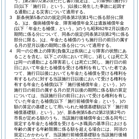
う。)
第2条の2第2項ただし書の規定は、この条例の施行の
日
(以下「施行日」という。)
以後に発生した事故に起因す
る通勤による災害について適用する。
3
新条例第5条の2の規定
(同条第2項第1号に係る部分に限
る。)
は、傷病補償年金、障害補償年金又は遺族補償年金
(以下「年金たる補償」という。)
のうち昭和62年2月以後の
期間に係る分について、同条の規定
(同条第2項第2号に係る
部分に限る。)
は、年金たる補償のうち施行日の前日の属す
る月の翌月以後の期間に係る分について適用する。
4
同一の公務上の障害
(負傷又は疾病により障害の状態にあ
ることを含む。以下この項において同じ。)
若しくは死亡又
は同一の通勤による障害若しくは死亡に関し、施行日の前
日において年金たる補償を受ける権利を有していた者であ
つて、施行日以後においても年金たる補償を受ける権利を
有するものに対する当該施行日以後において受ける権利を
有する年金たる補償
(以下「施行後補償年金」という。)
の
施行日の前日の属する月の翌月以後の期間に係る額の算定
については、当該施行日の前日において受ける権利を有し
ていた年金たる補償
(以下「施行前補償年金」という。)
の
額の算定の基礎として用いられた補償基礎額
(以下「施行前
補償基礎額」という。)
が、新条例第5条の2第2項第2号の
市長が定める額のうち、当該施行後補償年金に係る同号に
規定する年金たる補償を受けるべき職員の基準日における
年齢の属する年齢階層に係る額を超える場合には、同項の
規定にかかわらず、当該施行前補償基礎額を当該施行後補