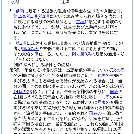
の間
未満
3
前項
に規定する遺族の遺族補償年金を受けるべき順位は、
第12条第1項
(
第1項
において読み替えられる場合を含む。)
に規定する遺族の次の順位とし、
前項
に規定する遺族のう
ちにあつては、夫、父母、祖父母及び兄弟姉妹の順序と
し、父母については、養父母を先にし、実父母を後にす
る。
4
第2項
に規定する遺族に支給すべき遺族補償年金は、その
者が
同項の表
の右欄に掲げる年齢に達する月までの間は、
その支給を停止する。
ただし、
附則第3条
の規定の適用を妨
げるものではない。
(他の法令による給付との調整)
第5条
年金たる補償の額は、当該補償の事由について
次の表
の左欄に掲げる年金たる補償の種類に応じ、
同表
の中欄に
掲げる法律による年金たる給付が支給される場合には、当
分の間、この条例の規定にかかわらず、この条例の規定
(
第
14条の2
を除く。)
による。
年金たる補償の年額に、
同表
の
左欄に掲げる当該年金たる補償の種類に応じ、
同表
の中欄
に掲げる当該法律による年金たる給付ごとに
同表
の右欄に
掲げる率を乗じて得た額
(その額が当該年金たる補償の年額
から当該補償の事由について支給される
同表
の中欄に掲げ
る当該法律による年金たる給付の額の合計額を控除した残
額を下回る場合には、当該残額)
とし、これらの額に50円未
満の端数があるときは、これを切り捨て、50円以上100円