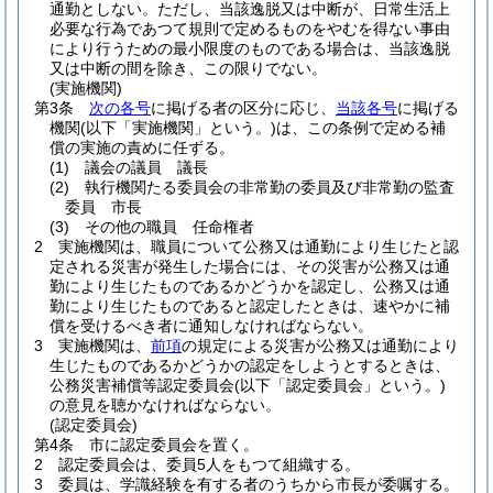
通勤としない。
ただし、当該逸脱又は中断が、日常生活上
必要な行為であつて規則で定めるものをやむを得ない事由
により行うための最小限度のものである場合は、当該逸脱
又は中断の間を除き、この限りでない。
(実施機関)
第3条
次の各号
に掲げる者の区分に応じ、
当該各号
に掲げる
機関
(以下「実施機関」という。)
は、この条例で定める補
償の実施の責めに任ずる。
(1)
議会の議員 議長
(2)
執行機関たる委員会の非常勤の委員及び非常勤の監査
委員 市長
(3)
その他の職員 任命権者
2
実施機関は、職員について公務又は通勤により生じたと認
定される災害が発生した場合には、その災害が公務又は通
勤により生じたものであるかどうかを認定し、公務又は通
勤により生じたものであると認定したときは、速やかに補
償を受けるべき者に通知しなければならない。
3
実施機関は、
前項
の規定による災害が公務又は通勤により
生じたものであるかどうかの認定をしようとするときは、
公務災害補償等認定委員会
(以下「認定委員会」という。)
の意見を聴かなければならない。
(認定委員会)
第4条
市に認定委員会を置く。
2
認定委員会は、委員5人をもつて組織する。
3
委員は、学識経験を有する者のうちから市長が委嘱する。