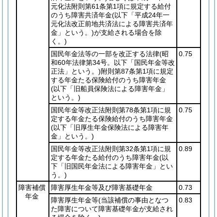
元化法附則第61条第1項に規定する給付
のうち障害共済年金
(以下「平成24年一
元化法改正前地共済法による障害共済年
金」という。)
が支給される場合を除
く。)
国民年金法等の一部を改正する法律
(昭
0.75
和60年法律第34号。以下「国民年金等改
正法」という。)
附則第87条第1項に規定
する年金たる保険給付のうち障害年金
(以下「旧船員保険法による障害年金」
という。)
国民年金等改正法附則第78条第1項に規
0.75
定する年金たる保険給付のうち障害年金
(以下「旧厚生年金保険法による障害年
金」という。)
国民年金等改正法附則第32条第1項に規
0.89
定する年金たる給付のうち障害年金
(以
下「旧国民年金法による障害年金」とい
う。)
障害補償
障害厚生年金等及び障害基礎年金
0.73
年金
障害厚生年金等
(当該補償の事由となつ
0.83
た障害について障害基礎年金が支給され