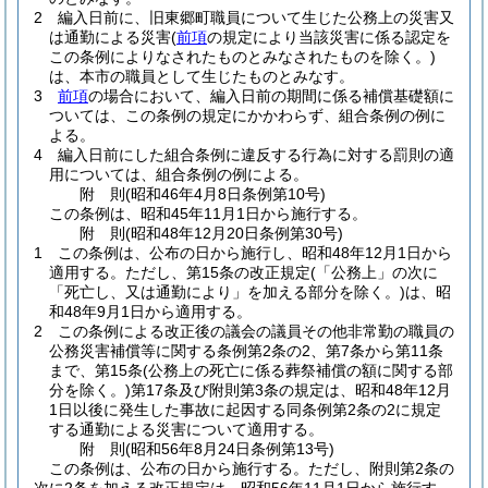
2
編入日前に、旧東郷町職員について生じた公務上の災害又
は通勤による災害
(
前項
の規定により当該災害に係る認定を
この条例によりなされたものとみなされたものを除く。)
は、本市の職員として生じたものとみなす。
3
前項
の場合において、編入日前の期間に係る補償基礎額に
ついては、この条例の規定にかかわらず、組合条例の例に
よる。
4
編入日前にした組合条例に違反する行為に対する罰則の適
用については、組合条例の例による。
附
則
(昭和46年4月8日
条例第10号)
この条例は、昭和45年11月1日から施行する。
附
則
(昭和48年12月20日
条例第30号)
1
この条例は、公布の日から施行し、昭和48年12月1日から
適用する。
ただし、第15条の改正規定
(「公務上」の次に
「死亡し、又は通勤により」を加える部分を除く。)
は、昭
和48年9月1日から適用する。
2
この条例による改正後の議会の議員その他非常勤の職員の
公務災害補償等に関する条例第2条の2、第7条から第11条
まで、第15条
(公務上の死亡に係る葬祭補償の額に関する部
分を除く。)
第17条及び附則第3条の規定は、昭和48年12月
1日以後に発生した事故に起因する同条例第2条の2に規定
する通勤による災害について適用する。
附
則
(昭和56年8月24日
条例第13号)
この条例は、公布の日から施行する。
ただし、附則第2条の