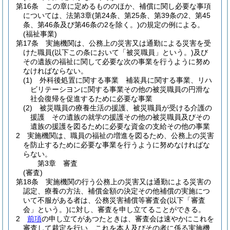
第16条
この章に定めるもののほか、補償に関し必要な事項
については、法第3章
(第24条、第25条、第39条の2、第45
条、第46条及び第46条の2を除く。)
の規定の例による。
(福祉事業)
第17条
実施機関は、公務上の災害又は通勤による災害を受
けた職員
(以下この条において「被災職員」という。)
及び
その遺族の福祉に関して必要な次の事業を行うように努め
なければならない。
(1)
外科後処置に関する事業 補装具に関する事業、リハ
ビリテーシヨンに関する事業その他の被災職員の円滑な
社会復帰を促進するために必要な事業
(2)
被災職員の療養生活の援護、被災職員が受ける介護の
援護 その遺族の就学の援護その他の被災職員及びその
遺族の援護を図るために必要な資金の支給その他の事業
2
実施機関は、職員の福祉の増進を図るため、公務上の災害
を防止するために必要な事業を行うように努めなければな
らない。
第3章
審査
(審査)
第18条
実施機関の行う公務上の災害又は通勤による災害の
認定、療養の方法、補償金額の決定その他補償の実施につ
いて不服がある者は、公務災害補償等審査会
(以下「審査
会」という。)
に対し、審査を申し立てることができる。
2
前項
の申し立てがあつたときは、審査会は速やかにこれを
審査して裁定を行い、これを本人及びその者に係る実施機