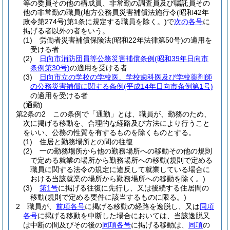
等の委員その他の構成員、非常勤の調査員及び嘱託員その
他の非常勤の職員
(地方公務員災害補償法施行令
(昭和42年
政令第274号)
第1条に規定する職員を除く。)
で
次の各号
に
掲げる者以外の者をいう。
(1)
労働者災害補償保険法
(昭和22年法律第50号)
の適用を
受ける者
(2)
日向市消防団員等公務災害補償条例
(昭和39年日向市
条例第30号)
の適用を受ける者
(3)
日向市立の学校の学校医、学校歯科医及び学校薬剤師
の公務災害補償に関する条例
(平成14年日向市条例第1号)
の適用を受ける者
(通勤)
第2条の2
この条例で「通勤」とは、職員が、勤務のため、
次に掲げる移動を、合理的な経路及び方法により行うこと
をいい、公務の性質を有するものを除くものとする。
(1)
住居と勤務場所との間の往復
(2)
一の勤務場所から他の勤務場所への移動その他の規則
で定める就業の場所から勤務場所への移動
(規則で定める
職員に関する法令の規定に違反して就業している場合に
おける当該就業の場所から勤務場所への移動を除く。)
(3)
第1号
に掲げる往復に先行し、又は後続する住居間の
移動
(規則で定める要件に該当するものに限る。)
2
職員が、
前項各号
に掲げる移動の経路を逸脱し、又は
同項
各号
に掲げる移動を中断した場合においては、当該逸脱又
は中断の間及びその後の
同項各号
に掲げる移動は、
同項
の