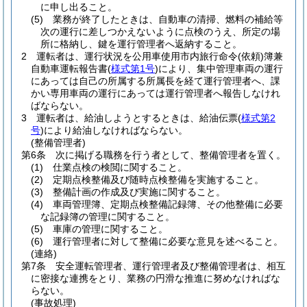
に申し出ること。
(5)
業務が終了したときは、自動車の清掃、燃料の補給等
次の運行に差しつかえないように点検のうえ、所定の場
所に格納し、鍵を運行管理者へ返納すること。
2
運転者は、運行状況を公用車使用市内旅行命令
(依頼)
簿兼
自動車運転報告書
(
様式第1号
)
により、集中管理車両の運行
にあっては自己の所属する所属長を経て運行管理者へ、課
かい専用車両の運行にあっては運行管理者へ報告しなけれ
ばならない。
3
運転者は、給油しようとするときは、給油伝票
(
様式第2
号
)
により給油しなければならない。
(整備管理者)
第6条
次に掲げる職務を行う者として、整備管理者を置く。
(1)
仕業点検の検閲に関すること。
(2)
定期点検整備及び随時点検整備を実施すること。
(3)
整備計画の作成及び実施に関すること。
(4)
車両管理簿、定期点検整備記録簿、その他整備に必要
な記録簿の管理に関すること。
(5)
車庫の管理に関すること。
(6)
運行管理者に対して整備に必要な意見を述べること。
(連絡)
第7条
安全運転管理者、運行管理者及び整備管理者は、相互
に密接な連携をとり、業務の円滑な推進に努めなければな
らない。
(事故処理)