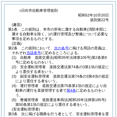
○日向市自動車管理規則
昭和52年10月20日
規則第22号
(趣旨)
第1条
この規則は、本市の所有に属する自動車
(消防本部に
属する自動車を除く。)
の運行管理及び整備について必要な
事項を定めるものとする。
(定義)
第2条
この規則において、
次の各号
に掲げる用語の意義は、
それぞれ
当該各号
に定めるところによる。
(1)
自動車 道路交通法
(昭和35年法律第105号)
第2条第9
号に定めるものをいう。
(2)
安全運転管理者 道路交通法第74条の3第1項の規定に
より選任する者をいう。
(3)
副安全運転管理者 道路交通法第74条の3第4項の規定
により選任する者をいう。
(4)
運行管理者 道路交通法第75条第1項の規定により自
動車の運行を直接管理する者で
第4条
に定めるものをい
う。
(5)
整備管理者 道路運送車両法
(昭和26年法律第185号)
第50条第1項の規定により選任する者をいう。
(安全運転管理者)
第3条
次に掲げる職務を行う者として、安全運転管理者を置