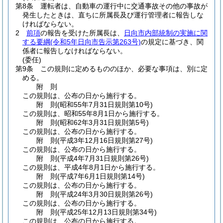
第8条
運転者は、自動車の運行中に交通事故その他の事故が
発生したときは、直ちに所属長及び運行管理者に報告しな
ければならない。
2
前項
の報告を受けた所属長は、
日向市内部統制の実施に関
する要綱
(令和5年日向市告示第263号)
の規定に基づき、関
係者に報告しなければならない。
(委任)
第9条
この規則に定めるもののほか、必要な事項は、別に定
める。
附
則
この規則は、公布の日から施行する。
附
則
(昭和55年7月31日
規則第10号)
この規則は、昭和55年8月1日から施行する。
附
則
(昭和62年3月31日
規則第5号)
この規則は、公布の日から施行する。
附
則
(平成3年12月16日
規則第27号)
この規則は、公布の日から施行する。
附
則
(平成4年7月31日
規則第26号)
この規則は、平成4年8月1日から施行する。
附
則
(平成7年6月1日
規則第14号)
この規則は、公布の日から施行する。
附
則
(平成24年3月30日
規則第26号)
この規則は、公布の日から施行する。
附
則
(平成25年12月13日
規則第34号)
この規則は、公布の日から施行する。