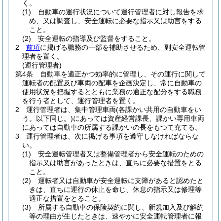
く。
(1)
自動車の運行状況について運行管理者に対し報告を求
め、又は調査し、安全運転に必要な指示又は助言をする
こと。
(2)
安全運転の指導及び監督をすること。
2
前項
に掲げる職務の一部を補助させるため、副安全運転管
理者を置く。
(運行管理者)
第4条
自動車を適正かつ効率的に管理し、その運行に関して
運転者の配置及び車両の配車を企画決定し、常に自動車の
使用状況を把握するとともに業務の適正な配分をする職務
を行う者として、運行管理者を置く。
2
運行管理者は、集中管理車両
(各課かい共用の自動車をい
う。以下同じ。)
にあっては資産経営課長、課かい専用車両
にあっては自動車の所属する課かいの長をもつて充てる。
3
運行管理者は、次に掲げる事項を遵守しなければならな
い。
(1)
安全運転管理者又は整備管理者から安全運転のための
指示又は助言があったときは、直ちに必要な措置をとる
こと。
(2)
運転者又は自動車が安全運転に支障があると認めたと
きは、直ちに運行の休止を命じ、休息の指示又は修理等
適正な措置をとること。
(3)
所属する自動車の保険契約に関し、新規加入及び解約
等の理由が生じたときは、速やかに安全運転管理者に報