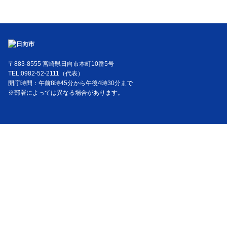
〒883-8555 宮崎県日向市本町10番5号
TEL:0982-52-2111（代表）
開庁時間：午前8時45分から午後4時30分まで
※部署によっては異なる場合があります。