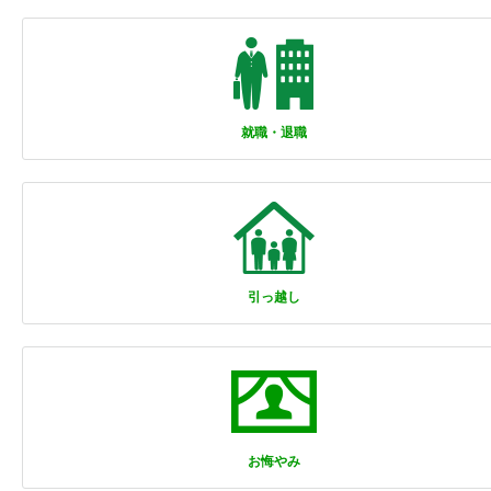
就職・退職
引っ越し
お悔やみ