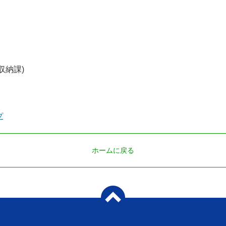
(収納課)
プ
ホームに戻る