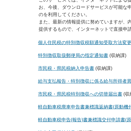
お、今後、ダウンロードサービスが可能な
のを利用してください。
また、最新の情報提供に努めていますが、
提供するもので、インターネットで直接申
個人住民税の特別徴収税額通知受取方法変
特別徴収取扱郵便局の指定通知書
(収納課)
市民税・県民税納入申告書
(収納課)
給与支払報告・特別徴収に係る給与所得者
市民税・県民税特別徴収への切替届出書
(収
軽自動車税廃車申告書兼標識返納書(原動機
軽自動車税申告(報告)書兼標識交付申請書(