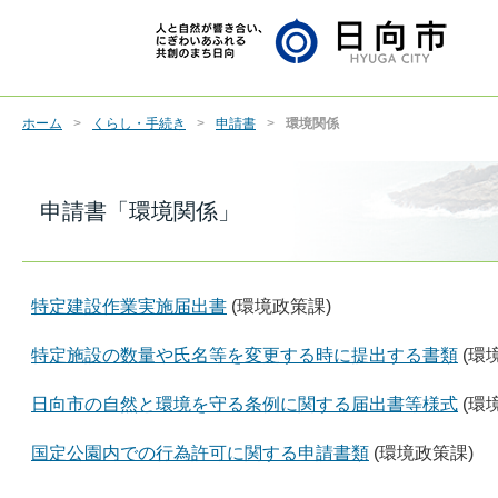
ホーム
くらし・手続き
申請書
環境関係
申請書「環境関係」
特定建設作業実施届出書
(環境政策課)
特定施設の数量や氏名等を変更する時に提出する書類
(環
日向市の自然と環境を守る条例に関する届出書等様式
(環
国定公園内での行為許可に関する申請書類
(環境政策課)