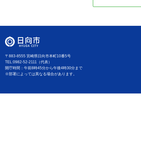
〒883-8555 宮崎県日向市本町10番5号
TEL:0982-52-2111（代表）
開庁時間：午前8時45分から午後4時30分まで
※部署によっては異なる場合があります。