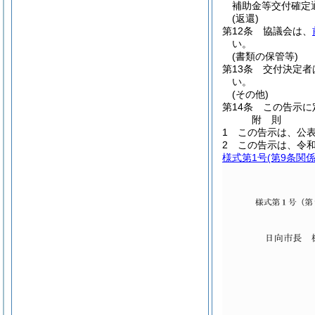
補助金等交付確定
(返還)
第12条
協議会は、
い。
(書類の保管等)
第13条
交付決定者
い。
(その他)
第14条
この告示に
附
則
1
この告示は、公
2
この告示は、令和
様式第1号
(第9条関係