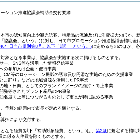
モーション推進協議会補助金交付要綱
、本市の認知度向上や観光誘客、特産品の流通及びに消費拡大のほか、
下「協議会」という。)
に対し、日向市プロモーション推進協議会補助金
和46年日向市規則第8号。以下「規則」という。)
に定めるもののほか、必
付対象となる事業は、協議会が実施する次に掲げるものとする。
サー、SNS等を活用した情報発信事業
への参加又は企画・催行事業
、CM等のロケーション撮影の誘致及び円滑な実施のための支援事業
とこ踊り」などの地域資源を活用したPR事業
の地・日向」としてのブランドイメージの維持・向上事業
開発等されたブランド産品のPR事業
知名度向上等につながるものとして市長が特に認める事業
は、予算の範囲内で市長が定める額とする。
)
概算払により交付する。
象となる経費
(以下「補助対象経費」という。)
は、
第2条
に規定する補助
員に係る人件費を除くものとする。