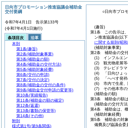
日向市プロモーション推進協議会補助金
交付要綱
○日向市プロ
令和7年4月1日 告示第133号
(趣旨)
(令和7年4月1日施行)
第1条
この告示は
ン推進協議会
(以
条項目次
沿革
に関する規則
(昭
本則
(補助対象事業)
第1条
(趣旨)
第2条
補助金の交
第2条
(補助対象事業)
(1)
インフルエン
第3条
(補助金の額)
(2)
観光物産展等
第4条
(補助金の交付方法)
(3)
テレビドラマ
第5条
(補助対象経費)
(4)
「日向ひょっ
第6条
(交付の申請)
(5)
「へべす発祥
第7条
(交付の決定)
(6)
市内で生産、
第8条
(補助金の交付の条件)
(7)
その他本市の
第9条
(補助金交付申請の変更等)
(補助金の額)
第10条
(実績報告)
第3条
補助金の額
第11条
(補助金の額の確定)
(補助金の交付方法
第12条
(返還)
第4条
補助金は、
第13条
(書類の保管等)
(補助対象経費)
第14条
(その他)
第5条
補助金の対
附則
備費及び協議会委
様式第1号
(第9条関係)