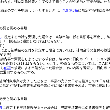
かわらず、補助対象経費として公金で賄うことが不適当と市長が認めた
補助金の交付を申請しようとするときは、
規則第3条
に規定する補助金等
必要と認める書類
条
に規定する申請を受理した場合は、当該申請に係る書類等を審査し、
より、協議会に通知しなければならない。
件)
条
による補助金の交付を決定する場合においては、補助金等の交付の趣
変更等)
申請内容の変更をしようとする場合は、速やかに日向市プロモーション
承認を受けなければならない。
ただし、軽微なものについては、この限
から
前項
の規定による申請があった場合は、その内容を審査し、日向市
に通知するものとする。
補助対象事業が完了したときは、事業の完了の日から起算して30日を経
に規定する補助事業実績報告書に次に掲げる書類を添え、市長に提出し
必要と認める書類
)
条
に規定する実績報告があった場合は、当該実績報告に係る書類等を審