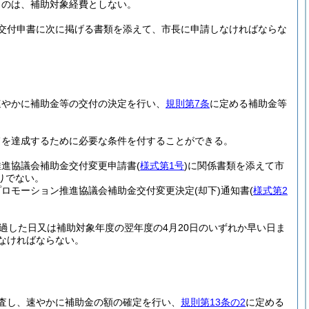
ものは、補助対象経費としない。
交付申書に次に掲げる書類を添えて、市長に申請しなければならな
速やかに補助金等の交付の決定を行い、
規則第7条
に定める補助金等
旨を達成するために必要な条件を付することができる。
推進協議会補助金交付変更申請書
(
様式第1号
)
に関係書類を添えて市
りでない。
プロモーション推進協議会補助金交付変更決定
(却下)
通知書
(
様式第2
過した日又は補助対象年度の翌年度の4月20日のいずれか早い日ま
なければならない。
査し、速やかに補助金の額の確定を行い、
規則第13条の2
に定める