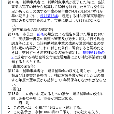
第10条
補助事業者は、補助対象事業が完了した時は、当該
事業の完了の日から起算して30日を経過した日又は交付決
定があった日の属する年度の翌年度の4月20日のいずれか
早い期日までに、
規則第13条
に規定する補助事業実績報告
書に必要な書類を添えて、市長に提出しなければならな
い。
(運営補助金の額の確定等)
第11条
市長は、
前条
の規定による報告を受けた場合におい
て、実績報告書等の書類の審査及び必要に応じて行う現地
調査等により、当該補助対象事業の成果が運営補助金の交
付決定の内容及びこれに付した条件に適合すると認めたと
きは、交付すべき運営補助金の額を確定し、
規則第13条の
2
に規定する補助金等交付確定通知書により補助事業者に通
知するものとする。
(書類の保管等)
第12条
補助事業者は、運営補助金の収支を明らかにした書
類及び証拠書類を整備し、補助対象事業が完了した日の属
する年度の翌年度から起算して5年間保存しなければならな
い。
(委任)
第13条
この告示に定めるもののほか、運営補助金の交付に
関し必要な事項は、市長が別に定める。
附
則
1
この告示は、令和7年4月1日から施行する。
2
この告示は、令和10年3月31日限り、その効力を失う。