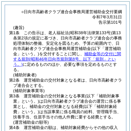
○日向市高齢者クラブ連合会事務局運営補助金交付要綱
令和7年3月31日
告示第101号
(趣旨)
第1条
この告示は、老人福祉法
(昭和38年法律第133号)
第13
条第2項の規定に基づき、日向市高齢者クラブ連合会の事務
処理体制の整備、安定化を図るため、予算の範囲内で、日
向市高齢者クラブ連合会事務局運営補助金
(以下「運営補助
金」という。)
を交付することに関し、
補助金等の交付に関
する規則
(昭和46年日向市規則第8号。以下「規則」とい
う。)
に定めるもののほか、必要な事項を定めるものとす
る。
(補助対象者)
第2条
運営補助金の交付対象となる者は、日向市高齢者クラ
ブ連合会とする。
(補助対象事業等)
第3条
運営補助金の交付対象となる事業
(以下「補助対象事
業」という。)
は日向市高齢者クラブ連合会の運営に係る事
業とし、補助金の交付対象となる経費
(以下「補助対象経
費」という。)
は当該事業に係る職員の給料、管理職手当、
扶養手当、住居手当その他人件費に要する経費とする。
(運営補助金の額等)
第4条
運営補助金の額は、補助対象経費からその他の収入