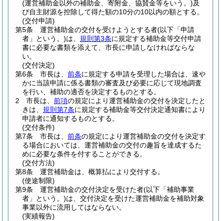
(運営補助金以外の補助金、寄附金、協賛金等をいう。)
及
び自主財源を控除して得た額の10分の10以内の額とする。
(交付申請)
第5条
運営補助金の交付を受けようとする者
(以下「申請
者」という。)
は、
規則第3条
に規定する補助金等交付申請
書に必要な書類を添えて、市長に申請しなければならな
い。
(交付決定)
第6条
市長は、
前条
に規定する申請を受理した場合は、速や
かに当該申請に係る書類の審査及び必要に応じて現地調査
を行い、補助の適否を決定するものとする。
2
市長は、
前項
の規定により運営補助金の交付を決定したと
きは、
規則第7条
に規定する補助金等交付決定通知書により
申請者に通知するものとする。
(交付条件)
第7条
市長は、
前条
の規定により運営補助金の交付を決定す
る場合においては、運営補助金の交付の趣旨を達成するた
めに必要な条件を付することができる。
(交付方法)
第8条
運営補助金は、概算払により交付する。
(使途制限)
第9条
運営補助金の交付決定を受けた者
(以下「補助事業
者」という。)
は、交付決定を受けた運営補助金を補助対象
事業以外に流用してはならない。
(実績報告)