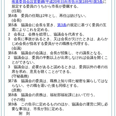
推進委員会設置要綱
(平成20年日向市告示第189号)
第3条
に
規定する委員のうちから市長が委嘱する。
(任期)
第4条
委員の任期は2年とし、再任は妨げない。
(会長)
第5条
協議会に会長を置き、
第3条
の規定に基づく委員の互
選によりこれを定める。
2
会長は、会務を総理し、協議会を代表する。
3
会長に事故があるとき、又は会長が欠けたときは、あらか
じめ会長が指名する委員がその職務を代理する。
(会議)
第6条
協議会の会議は、会長が招集し、その議長となる。
2
協議会は、委員の半数以上が出席しなければ会議を開くこ
とができない。
3
協議会は、必要があると認めるときは、委員以外の者の出
席を求め、意見を聴くことができる。
(守秘義務)
第7条
協議会の委員は、職務上知り得た秘密を漏らしてはな
らない。
その職を退いた後も同様とする。
(庶務)
第8条
協議会の庶務は、福祉部福祉課において行う。
(その他)
第9条
この告示に定めるもののほか、協議会の運営に関し必
要な事項は、市長が別に定める。
附
則