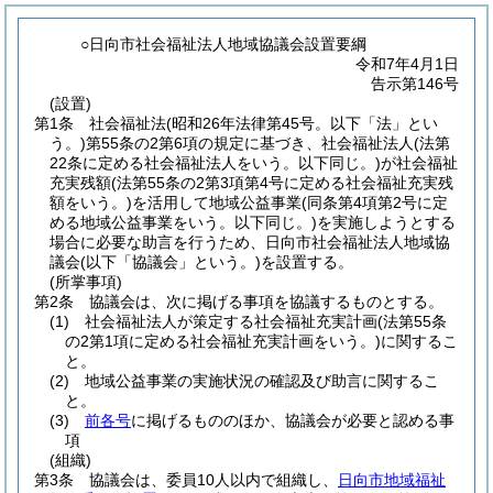
○日向市社会福祉法人地域協議会設置要綱
令和7年4月1日
告示第146号
(設置)
第1条
社会福祉法
(昭和26年法律第45号。以下「法」とい
う。)
第55条の2第6項の規定に基づき、社会福祉法人
(法第
22条に定める社会福祉法人をいう。以下同じ。)
が社会福祉
充実残額
(法第55条の2第3項第4号に定める社会福祉充実残
額をいう。)
を活用して地域公益事業
(同条第4項第2号に定
める地域公益事業をいう。以下同じ。)
を実施しようとする
場合に必要な助言を行うため、日向市社会福祉法人地域協
議会
(以下「協議会」という。)
を設置する。
(所掌事項)
第2条
協議会は、次に掲げる事項を協議するものとする。
(1)
社会福祉法人が策定する社会福祉充実計画
(法第55条
の2第1項に定める社会福祉充実計画をいう。)
に関するこ
と。
(2)
地域公益事業の実施状況の確認及び助言に関するこ
と。
(3)
前各号
に掲げるもののほか、協議会が必要と認める事
項
(組織)
第3条
協議会は、委員10人以内で組織し、
日向市地域福祉