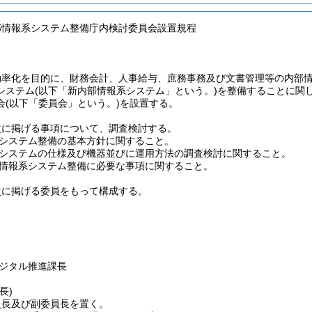
部情報系システム整備庁内検討委員会設置規程
効率化を目的に、財務会計、人事給与、庶務事務及び文書管理等の内部
システム
(以下「新内部情報系システム」という。)
を整備することに関
会
(以下「委員会」という。)
を設置する。
次に掲げる事項について、調査検討する。
システム整備の基本方針に関すること。
システムの仕様及び機器並びに運用方法の調査検討に関すること。
情報系システム整備に必要な事項に関すること。
次に掲げる委員をもって構成する。
ジタル推進課長
長)
員長及び副委員長を置く。