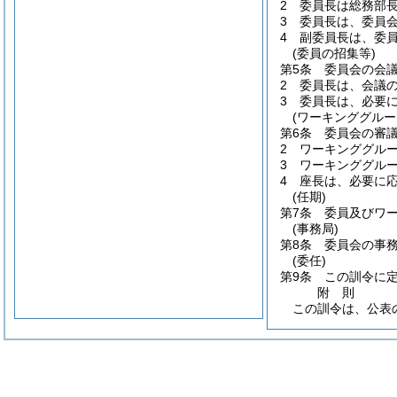
2
委員長は総務部
3
委員長は、委員
4
副委員長は、委
(委員の招集等)
第5条
委員会の会
2
委員長は、会議
3
委員長は、必要
(ワーキンググルー
第6条
委員会の審
2
ワーキンググル
3
ワーキンググル
4
座長は、必要に
(任期)
第7条
委員及びワ
(事務局)
第8条
委員会の事
(委任)
第9条
この訓令に
附
則
この訓令は、公表