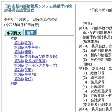
日向市新内部情報系システム整備庁内検
討委員会設置規程
○日向市新内
令和6年4月10日 訓令第25号の2
(設置)
(令和6年4月10日施行)
第1条
内部事務の
新たな内部情報系
条項目次
沿革
整備庁内検討委員
本則
(所掌事務)
第1条
(設置)
第2条
委員会は、
第2条
(所掌事務)
(1)
新内部情報系
第3条
(組織)
(2)
新内部情報系
第4条
(委員長及び副委員長)
(3)
その他新内部
第5条
(委員の招集等)
(組織)
第6条
(ワーキンググループ)
第3条
委員会は、
第7条
(任期)
(1)
総務部長
第8条
(事務局)
(2)
総務課長
第9条
(委任)
(3)
職員課長
附則
(4)
財政課長
(5)
資産経営課長
(6)
行政改革・デ
(7)
会計課長
(委員長及び副委員
第4条
委員会に委