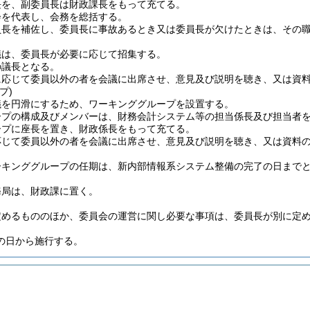
長を、副委員長は財政課長をもって充てる。
会を代表し、会務を総括する。
員長を補佐し、委員長に事故あるとき又は委員長が欠けたときは、その
議は、委員長が必要に応じて招集する。
の議長となる。
に応じて委員以外の者を会議に出席させ、意見及び説明を聴き、又は資
プ)
議を円滑にするため、ワーキンググループを設置する。
ープの構成及びメンバーは、財務会計システム等の担当係長及び担当者
ープに座長を置き、財政係長をもって充てる。
応じて委員以外の者を会議に出席させ、意見及び説明を聴き、又は資料
ーキンググループの任期は、新内部情報系システム整備の完了の日まで
務局は、財政課に置く。
定めるもののほか、委員会の運営に関し必要な事項は、委員長が別に定
の日から施行する。