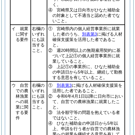
く。
④ 宮崎県又は日向市がひなた補助金
の対象として不適当と認めた者でな
いこと。
イ 就業
右欄の
① 宮崎県内の個人経営事業所に就業
に関す
いずれ
した者のうち、
別表第3
に掲げる人材
る要件
にも該
確保支援策を活用した者であるこ
当する
と。
こと。
② 週20時間以上の無期雇用契約に基
づいて上記①の個人経営事業所に就
業していること。
③ 上記①の事業所に、ひなた補助金
の申請日から5年以上、継続して勤務
する意思を有していること。
ウ 自営
右欄の
①
別表第3
に掲げる人材確保支援策を
での農
いずれ
活用した者であること。
林漁業
にも該
② 令和6年4月1日以降に日向市におい
への就
当する
て、自営での農林漁業に就業したこ
業に関
こと。
と。
する要
③ 法令順守等の問題を抱えている者
件
ではないこと。
④ ひなた補助金の申請日から5年以
上、申請を行う者が自営での農林漁
業への就業を継続する意思を有して