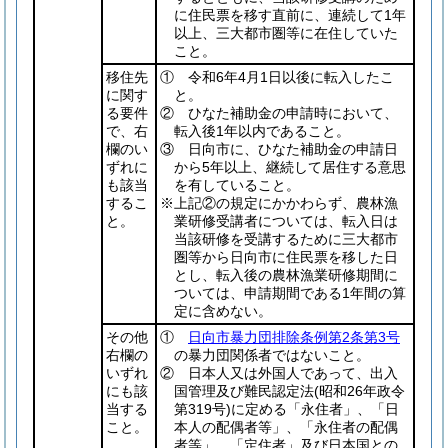
に住民票を移す直前に、連続して1年
以上、三大都市圏等に在住していた
こと。
移住先
① 令和6年4月1日以後に転入したこ
に関す
と。
る要件
② ひなた補助金の申請時において、
で、右
転入後1年以内であること。
欄のい
③ 日向市に、ひなた補助金の申請日
ずれに
から5年以上、継続して居住する意思
も該当
を有していること。
するこ
※上記②の規定にかかわらず、農林漁
と。
業研修受講者については、転入日は
当該研修を受講するために三大都市
圏等から日向市に住民票を移した日
とし、転入後の農林漁業研修期間に
ついては、申請期間である1年間の算
定に含めない。
その他
①
日向市暴力団排除条例第2条第3号
右欄の
の暴力団関係者ではないこと。
いずれ
② 日本人又は外国人であって、出入
にも該
国管理及び難民認定法
(昭和26年政令
当する
第319号)
に定める「永住者」、「日
こと。
本人の配偶者等」、「永住者の配偶
者等」、「定住者」及び日本国との