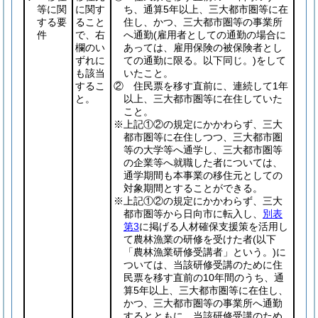
等に関
に関す
ち、通算5年以上、三大都市圏等に在
する要
ること
住し、かつ、三大都市圏等の事業所
件
で、右
へ通勤
(雇用者としての通勤の場合に
欄のい
あっては、雇用保険の被保険者とし
ずれに
ての通勤に限る。以下同じ。)
をして
も該当
いたこと。
するこ
② 住民票を移す直前に、連続して1年
と。
以上、三大都市圏等に在住していた
こと。
※上記①②の規定にかかわらず、三大
都市圏等に在住しつつ、三大都市圏
等の大学等へ通学し、三大都市圏等
の企業等へ就職した者については、
通学期間も本事業の移住元としての
対象期間とすることができる。
※上記①②の規定にかかわらず、三大
都市圏等から日向市に転入し、
別表
第3
に掲げる人材確保支援策を活用し
て農林漁業の研修を受けた者
(以下
「農林漁業研修受講者」という。)
に
ついては、当該研修受講のために住
民票を移す直前の10年間のうち、通
算5年以上、三大都市圏等に在住し、
かつ、三大都市圏等の事業所へ通勤
するとともに、当該研修受講のため