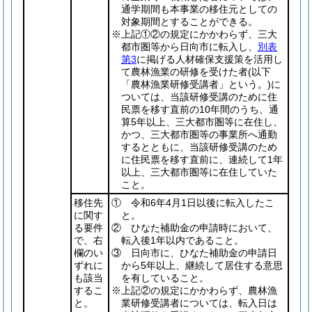
通学期間も本事業の移住元としての
対象期間とすることができる。
※上記①②の規定にかかわらず、三大
都市圏等から日向市に転入し、
別表
第3
に掲げる人材確保支援策を活用し
て農林漁業の研修を受けた者
(以下
「農林漁業研修受講者」という。)
に
ついては、当該研修受講のために住
民票を移す直前の10年間のうち、通
算5年以上、三大都市圏等に在住し、
かつ、三大都市圏等の事業所へ通勤
するとともに、当該研修受講のため
に住民票を移す直前に、連続して1年
以上、三大都市圏等に在住していた
こと。
移住先
① 令和6年4月1日以後に転入したこ
に関す
と。
る要件
② ひなた補助金の申請時において、
で、右
転入後1年以内であること。
欄のい
③ 日向市に、ひなた補助金の申請日
ずれに
から5年以上、継続して居住する意思
も該当
を有していること。
するこ
※上記②の規定にかかわらず、農林漁
と。
業研修受講者については、転入日は