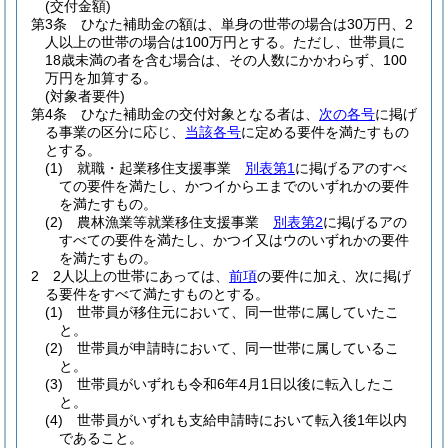
(交付金額)
第3条
ひなた補助金の額は、単身の世帯の場合は30万円、2
人以上の世帯の場合は100万円とする。
ただし、世帯員に
18歳未満の者を含む場合は、その人数にかかわらず、100
万円を加算する。
(対象者要件)
第4条
ひなた補助金の交付対象となる者は、
次の各号
に掲げ
る事業の区分に応じ、
当該各号
に定める要件を満たすもの
とする。
(1)
就職・起業移住支援事業
別表第1
に掲げるアのすべ
ての要件を満たし、かつイからエまでのいずれかの要件
を満たすもの。
(2)
農林漁業等就業移住支援事業
別表第2
に掲げるアの
すべての要件を満たし、かつイ又はウのいずれかの要件
を満たすもの。
2
2人以上の世帯にあっては、
前項
の要件に加え、次に掲げ
る要件をすべて満たすものとする。
(1)
世帯員が移住元において、同一世帯に属していたこ
と。
(2)
世帯員が申請時において、同一世帯に属しているこ
と。
(3)
世帯員がいずれも令和6年4月1日以後に転入したこ
と。
(4)
世帯員がいずれも支給申請時において転入後1年以内
であること。