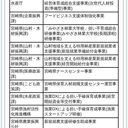
水産庁
経営体育成総合支援事業
(次世代人材投
資
(準備型)
事業)
宮崎県
(企業振興
フードビジネス支援体制強化事業
課)
宮崎県
(山村・木
「みやざき林業大学校」担い手育成総合
材振興課)
研修事業
(みやざき林業大学校
(長期課程)
研修事業)
宮崎県
(山村・木
山村地域を支える特用林産業新規就業者
材振興課)
支援事業
(新規就業準備給付金事業)
宮崎県
(山村・木
山村地域を支える特用林産業新規就業者
材振興課)
支援事業
(経営開始給付金事業)
宮崎県
(医療政策
宮崎県ナースセンター事業
課)
宮崎県
(こども政
宮崎県保育人材就職支援センター運営事
策課)
業
宮崎県
(水産政策
漁業DXによる担い手確保育成事業
(経営
課)
開始資金等交付事業)
宮崎県漁村活性
漁業DXによる担い手確保育成事業
(漁業
化推進機構
スタートアップ研修)
宮崎県農業振興
新規就農支援研修生助成事業
公社