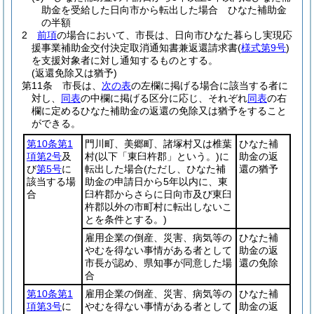
助金を受給した日向市から転出した場合 ひなた補助金
の半額
2
前項
の場合において、市長は、日向市ひなた暮らし実現応
援事業補助金交付決定取消通知書兼返還請求書
(
様式第9号
)
を支援対象者に対し通知するものとする。
(返還免除又は猶予)
第11条
市長は、
次の表
の左欄に掲げる場合に該当する者に
対し、
同表
の中欄に掲げる区分に応じ、それぞれ
同表
の右
欄に定めるひなた補助金の返還の免除又は猶予をすること
ができる。
第10条第1
門川町、美郷町、諸塚村又は椎葉
ひなた補
項第2号
及
村
(以下「東臼杵郡」という。)
に
助金の返
び
第5号
に
転出した場合
(ただし、ひなた補
還の猶予
該当する場
助金の申請日から5年以内に、東
合
臼杵郡からさらに日向市及び東臼
杵郡以外の市町村に転出しないこ
とを条件とする。)
雇用企業の倒産、災害、病気等の
ひなた補
やむを得ない事情がある者として
助金の返
市長が認め、県知事が同意した場
還の免除
合
第10条第1
雇用企業の倒産、災害、病気等の
ひなた補
項第3号
に
やむを得ない事情がある者として
助金の返