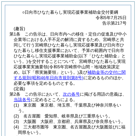
○日向市ひなた暮らし実現応援事業補助金交付要綱
令和5年7月25日
告示第217号
(趣旨)
第1条
この告示は、日向市内への移住・定住の促進及び中小
企業等における人手不足の解消に資するため、宮崎県と共
同して行う宮崎県ひなた暮らし実現応援事業及び日向市ひ
なた暮らし移住支援事業において、予算の範囲内で日向市
ひなた暮らし実現応援事業補助金
(以下「ひなた補助金」と
いう。)
を交付することについて、宮崎県ひなた暮らし実現
応援事業実施要領
(令和5年宮崎県中山間・地域政策課定
め。以下「県実施要領」という。)
及び
補助金等の交付に関
する規則
(昭和46年日向市規則第8号)
に定めるもののほか、
必要な事項を定めるものとする。
(定義)
第2条
この告示において、
次の各号
に掲げる用語の意義は、
当該各号
に定めるところによる。
(1)
東京圏 東京都、埼玉県、千葉県及び神奈川県をい
う。
(2)
名古屋圏 愛知県、岐阜県及び三重県をいう。
(3)
大阪圏 大阪府、京都府、兵庫県及び奈良県をいう。
(4)
三大都市圏等 東京圏、名古屋圏及び大阪圏並びに福
岡県をいう。