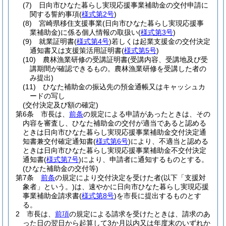
(7)
日向市ひなた暮らし実現応援事業補助金の交付申請に
関する誓約事項
(
様式第2号
)
(8)
宮崎県移住支援事業
(日向市ひなた暮らし実現応援事
業補助金)
に係る個人情報の取扱い
(
様式第3号
)
(9)
就業証明書
(
様式第4号
)
若しくは起業支援金の交付決定
通知書又は支援策活用証明書
(
様式第5号
)
(10)
農林漁業研修の受講証明書
(受講内容、受講地及び受
講期間が確認できるもの。農林漁業研修を受講した者の
み提出)
(11)
ひなた補助金の振込先の預金通帳又はキャッシュカ
ードの写し
(交付決定及び額の確定)
第6条
市長は、
前条
の規定による申請があったときは、その
内容を審査し、ひなた補助金の交付が適当であると認める
ときは日向市ひなた暮らし実現応援事業補助金交付決定通
知書兼交付確定通知書
(
様式第6号
)
により、不適当と認める
ときは日向市ひなた暮らし実現応援事業補助金不交付決定
通知書
(
様式第7号
)
により、申請者に通知するものとする。
(ひなた補助金の交付等)
第7条
前条
の規定により交付決定を受けた者
(以下「支援対
象者」という。)
は、速やかに日向市ひなた暮らし実現応援
事業補助金請求書
(
様式第8号
)
を市長に提出するものとす
る。
2
市長は、
前項
の規定による請求を受けたときは、請求のあ
った日の翌日から起算して3か月以内又は年度末のいずれか