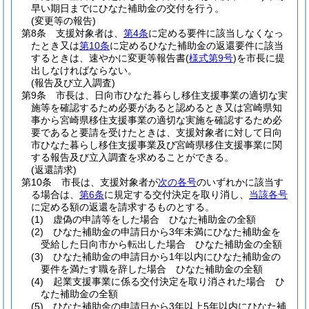
早い期日までにひなた補助金の交付を行う。
(変更等の報告)
第8条
支援対象者は、
第4条
に定める要件に該当しなくなっ
たとき又は
第10条
に定めるひなた補助金の返還要件に該当
するときは、速やかに変更等報告書
(
様式第9号
)
を市長に提
出しなければならない。
(報告及び立入調査)
第9条
市長は、日向市ひなた暮らし移住支援事業の適切な実
施等を確認するため必要があると認めるとき又は宮崎県知
事から宮崎県移住支援事業の適切な実施を確認するため必
要であると要請を受けたときは、支援対象者に対して日向
市ひなた暮らし移住支援事業及び宮崎県移住支援事業に関
する報告及び立入調査を求めることができる。
(返還請求)
第10条
市長は、支援対象者が
次の各号
のいずれかに該当す
る場合は、
第6条
に規定する交付決定を取り消し、
当該各号
に定める額の返還を請求するものとする。
(1)
虚偽の申請等をした場合 ひなた補助金の全額
(2)
ひなた補助金の申請日から3年未満にひなた補助金を
受給した日向市から転出した場合 ひなた補助金の全額
(3)
ひなた補助金の申請日から1年以内にひなた補助金の
要件を満たす職を辞した場合 ひなた補助金の全額
(4)
起業支援事業に係る交付決定を取り消された場合 ひ
なた補助金の全額
(5)
ひなた補助金の申請日から3年以上5年以内にひなた補