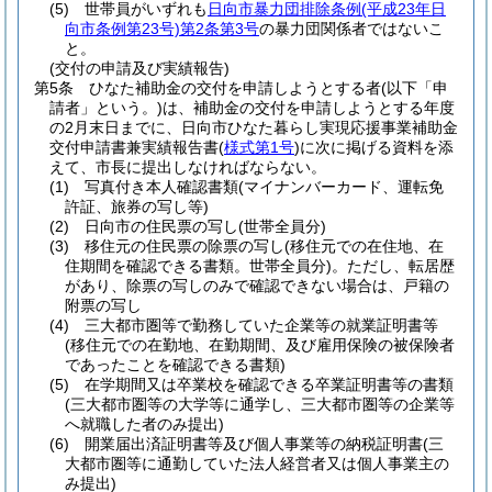
(5)
世帯員がいずれも
日向市暴力団排除条例
(平成23年日
向市条例第23号)
第2条第3号
の暴力団関係者ではないこ
と。
(交付の申請及び実績報告)
第5条
ひなた補助金の交付を申請しようとする者
(以下「申
請者」という。)
は、補助金の交付を申請しようとする年度
の2月末日までに、日向市ひなた暮らし実現応援事業補助金
交付申請書兼実績報告書
(
様式第1号
)
に次に掲げる資料を添
えて、市長に提出しなければならない。
(1)
写真付き本人確認書類
(マイナンバーカード、運転免
許証、旅券の写し等)
(2)
日向市の住民票の写し
(世帯全員分)
(3)
移住元の住民票の除票の写し
(移住元での在住地、在
住期間を確認できる書類。世帯全員分)
。
ただし、転居歴
があり、除票の写しのみで確認できない場合は、戸籍の
附票の写し
(4)
三大都市圏等で勤務していた企業等の就業証明書等
(移住元での在勤地、在勤期間、及び雇用保険の被保険者
であったことを確認できる書類)
(5)
在学期間又は卒業校を確認できる卒業証明書等の書類
(三大都市圏等の大学等に通学し、三大都市圏等の企業等
へ就職した者のみ提出)
(6)
開業届出済証明書等及び個人事業等の納税証明書
(三
大都市圏等に通勤していた法人経営者又は個人事業主の
み提出)