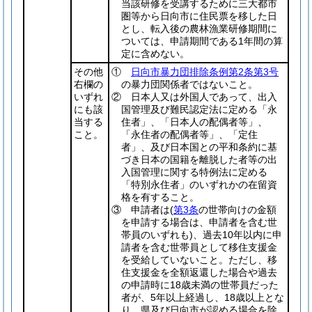
当該研修を受講するために三大都市
圏等から日向市に住民票を移した日
とし、転入後の農林漁業研修期間に
ついては、申請期間である1年間の算
定に含めない。
その他
①
日向市暴力団排除条例第2条第3号
右欄の
の暴力団関係者ではないこと。
いずれ
② 日本人又は外国人であって、出入
にも該
国管理及び難民認定法に定める「永
当する
住者」、「日本人の配偶者等」、
こと。
「永住者の配偶者等」、「定住
者」、及び日本国との平和条約に基
づき日本の国籍を離脱した者等の出
入国管理に関する特例法に定める
「特別永住者」のいずれかの在留資
格を有すること。
③ 申請者は
(
第3条
の世帯向けの金額
を申請する場合は、申請者を含む世
帯員のいずれも)
、過去10年以内に申
請者を含む世帯員として移住支援金
を受給していないこと。ただし、移
住支援金を全額返還した場合や過去
の申請時に18歳未満の世帯員だった
者が、5年以上経過し、18歳以上とな
り、県及び日向市が認める場合を除