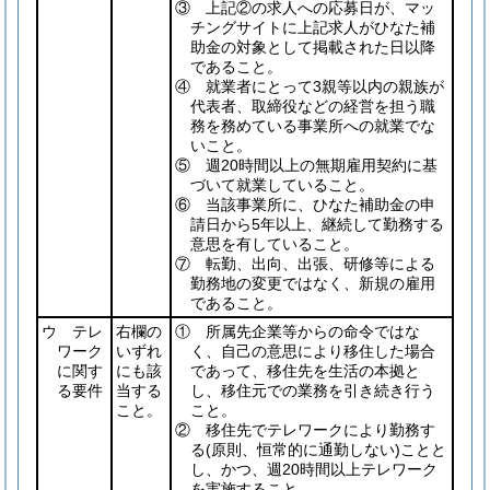
③ 上記②の求人への応募日が、マッ
チングサイトに上記求人がひなた補
助金の対象として掲載された日以降
であること。
④ 就業者にとって3親等以内の親族が
代表者、取締役などの経営を担う職
務を務めている事業所への就業でな
いこと。
⑤ 週20時間以上の無期雇用契約に基
づいて就業していること。
⑥ 当該事業所に、ひなた補助金の申
請日から5年以上、継続して勤務する
意思を有していること。
⑦ 転勤、出向、出張、研修等による
勤務地の変更ではなく、新規の雇用
であること。
ウ テレ
右欄の
① 所属先企業等からの命令ではな
ワーク
いずれ
く、自己の意思により移住した場合
に関す
にも該
であって、移住先を生活の本拠と
る要件
当する
し、移住元での業務を引き続き行う
こと。
こと。
② 移住先でテレワークにより勤務す
る
(原則、恒常的に通勤しない)
ことと
し、かつ、週20時間以上テレワーク
を実施すること。