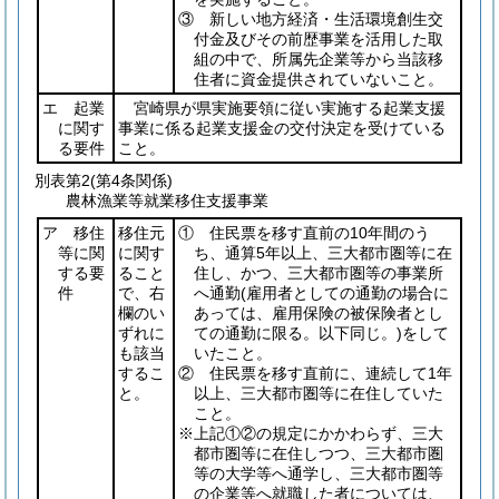
③ 新しい地方経済・生活環境創生交
付金及びその前歴事業を活用した取
組の中で、所属先企業等から当該移
住者に資金提供されていないこと。
エ 起業
宮崎県が県実施要領に従い実施する起業支援
に関す
事業に係る起業支援金の交付決定を受けている
る要件
こと。
別表第2
(第4条関係)
農林漁業等就業移住支援事業
ア 移住
移住元
① 住民票を移す直前の10年間のう
等に関
に関す
ち、通算5年以上、三大都市圏等に在
する要
ること
住し、かつ、三大都市圏等の事業所
件
で、右
へ通勤
(雇用者としての通勤の場合に
欄のい
あっては、雇用保険の被保険者とし
ずれに
ての通勤に限る。以下同じ。)
をして
も該当
いたこと。
するこ
② 住民票を移す直前に、連続して1年
と。
以上、三大都市圏等に在住していた
こと。
※上記①②の規定にかかわらず、三大
都市圏等に在住しつつ、三大都市圏
等の大学等へ通学し、三大都市圏等
の企業等へ就職した者については、