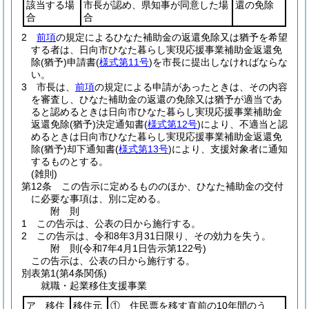
該当する場
市長が認め、県知事が同意した場
還の免除
合
合
2
前項
の規定によるひなた補助金の返還免除又は猶予を希望
する者は、日向市ひなた暮らし実現応援事業補助金返還免
除
(猶予)
申請書
(
様式第11号
)
を市長に提出しなければならな
い。
3
市長は、
前項
の規定による申請があったときは、その内容
を審査し、ひなた補助金の返還の免除又は猶予が適当であ
ると認めるときは日向市ひなた暮らし実現応援事業補助金
返還免除
(猶予)
決定通知書
(
様式第12号
)
により、不適当と認
めるときは日向市ひなた暮らし実現応援事業補助金返還免
除
(猶予)
却下通知書
(
様式第13号
)
により、支援対象者に通知
するものとする。
(雑則)
第12条
この告示に定めるもののほか、ひなた補助金の交付
に必要な事項は、別に定める。
附
則
1
この告示は、公表の日から施行する。
2
この告示は、令和8年3月31日限り、その効力を失う。
附
則
(令和7年4月1日
告示第122号)
この告示は、公表の日から施行する。
別表第1
(第4条関係)
就職・起業移住支援事業
ア 移住
移住元
① 住民票を移す直前の10年間のう