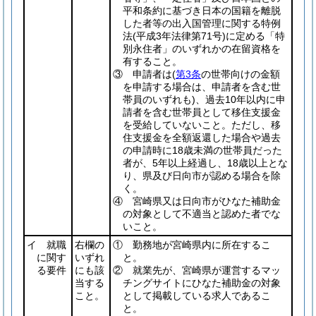
平和条約に基づき日本の国籍を離脱
した者等の出入国管理に関する特例
法
(平成3年法律第71号)
に定める「特
別永住者」のいずれかの在留資格を
有すること。
③ 申請者は
(
第3条
の世帯向けの金額
を申請する場合は、申請者を含む世
帯員のいずれも)
、過去10年以内に申
請者を含む世帯員として移住支援金
を受給していないこと。ただし、移
住支援金を全額返還した場合や過去
の申請時に18歳未満の世帯員だった
者が、5年以上経過し、18歳以上とな
り、県及び日向市が認める場合を除
く。
④ 宮崎県又は日向市がひなた補助金
の対象として不適当と認めた者でな
いこと。
イ 就職
右欄の
① 勤務地が宮崎県内に所在するこ
に関す
いずれ
と。
る要件
にも該
② 就業先が、宮崎県が運営するマッ
当する
チングサイトにひなた補助金の対象
こと。
として掲載している求人であるこ
と。