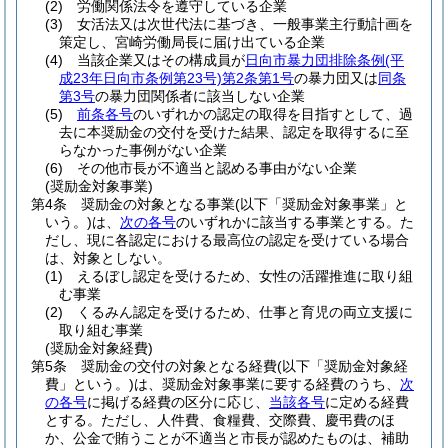
(2)
労働関係法令を遵守している企業
(3)
女活法又は次世代法に基づき、一般事業主行動計画を
策定し、宮崎労働局長に届け出ている企業
(4)
当該企業又はその構成員が
日向市暴力団排除条例
(平
成23年日向市条例第23号)
第2条第1号
の暴力団又は
同条
第3号
の暴力団関係者に該当しない企業
(5)
前条各号
のいずれかの認定の取得を目指すとして、過
去に本奨励金の交付を受けた結果、認定を取得するに至
らなかった事例がない企業
(6)
その他市長が不適当と認める事由がない企業
(奨励金対象事業)
第4条
奨励金の対象となる事業
(以下「奨励金対象事業」と
いう。)
は、
次の各号
のいずれかに該当する事業とする。
た
だし、現に各認定における最高位の認定を受けている場合
は、対象としない。
(1)
えるぼし認定を受けるため、女性の活躍推進に取り組
む事業
(2)
くるみん認定を受けるため、仕事と育児の両立支援に
取り組む事業
(奨励金対象経費)
第5条
奨励金の交付の対象となる経費
(以下「奨励金対象経
費」という。)
は、奨励金対象事業に要する経費のうち、
次
の各号
に掲げる経費の区分に応じ、
当該各号
に定める経費
とする。
ただし、人件費、食糧費、交際費、慶弔費のほ
か、公金で賄うことが不適当と市長が認めたものは、補助