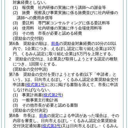
対象経費としない。
(1)
報償費 社内研修の実施に伴う講師への謝金等
(2)
旅費 視察及び事業実施に係る旅費並びに社内研修の
講師への費用弁償等
(3)
委託料 専門家コンサルティングに係る委託料等
(4)
使用料 社内研修の実施に伴う会場使用料等
(5)
その他 市長が必要と認める経費
(奨励金の交付額)
第6条
奨励金の額は、
前条
の奨励金対象経費の10分の10以
内で、1企業につき、えるぼし認定に取り組む企業は10万
円、くるみん認定に取り組む企業は5万円を上限とする。
2
奨励金の交付は、1企業及び取得しようとする認定の種類
につき、1回限りとする。
(奨励金の交付申請)
第7条
奨励金の交付を受けようとする者
(以下「申請者」と
いう。)
は、日向市えるぼし・くるみん認定企業奨励金交付
申請書
(
様式第1号
)
に次に掲げる書類を添えて、市長に申請
しなければならない。
(1)
事業計画書
(
様式第2号
)
(2)
一般事業主行動計画
(3)
その他市長が必要と認める書類
(奨励金の交付決定)
第8条
市長は、
前条
の規定による申請があった場合は、その
内容を審査し、日向市えるぼし・くるみん認定企業奨励金
交付決定通知書
(
様式第3号
)
又は日向市えるぼし・くるみん