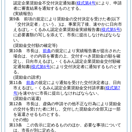
認定企業奨励金不交付決定通知書
(
様式第4号
)
により、申請
者に審査結果を通知するものとする。
(実績報告)
第9条
前項の規定により奨励金の交付決定を受けた者
(以下
「交付決定者」という。)
は、事業完了後、速やかに日向市
えるぼし・くるみん認定企業奨励金実績報告書
(
様式第5号
)
に必要書類の写しを添えて、市長に提出しなければならな
い。
(奨励金交付額の確定等)
第10条
市長は、
前条
の規定により実績報告書が提出された
場合は、その内容を審査の上、交付すべき奨励金の額を確
定し、日向市えるぼし・くるみん認定企業奨励金交付額確
定通知書
(
様式第6号
)
により交付決定者に通知するものとす
る。
(奨励金の請求)
第11条
前条
の規定により通知を受けた交付決定者は、日向
市えるぼし・くるみん認定企業奨励金交付請求書
(
様式第7
号
)
を速やかに市長に提出しなければならない。
(奨励金の返還)
第12条
市長は、虚偽の申請その他不正な行為により奨励金
の交付を受けた者に対し、交付した奨励金の全部又は一部
を返還させるものとする。
(その他)
第13条
この告示に定めるもののほか、必要な事項について
は、市長が別に定める。