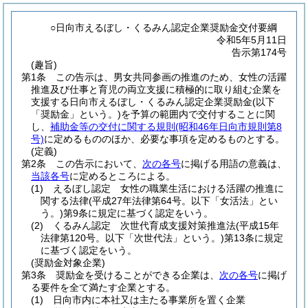
○日向市えるぼし・くるみん認定企業奨励金交付要綱
令和5年5月11日
告示第174号
(趣旨)
第1条
この告示は、男女共同参画の推進のため、女性の活躍
推進及び仕事と育児の両立支援に積極的に取り組む企業を
支援する日向市えるぼし・くるみん認定企業奨励金
(以下
「奨励金」という。)
を予算の範囲内で交付することに関
し、
補助金等の交付に関する規則
(昭和46年日向市規則第8
号)
に定めるもののほか、必要な事項を定めるものとする。
(定義)
第2条
この告示において、
次の各号
に掲げる用語の意義は、
当該各号
に定めるところによる。
(1)
えるぼし認定 女性の職業生活における活躍の推進に
関する法律
(平成27年法律第64号。以下「女活法」とい
う。)
第9条に規定に基づく認定をいう。
(2)
くるみん認定 次世代育成支援対策推進法
(平成15年
法律第120号。以下「次世代法」という。)
第13条に規定
に基づく認定をいう。
(奨励金対象企業)
第3条
奨励金を受けることができる企業は、
次の各号
に掲げ
る要件を全て満たす企業とする。
(1)
日向市内に本社又は主たる事業所を置く企業