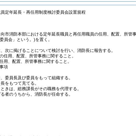
職員定年延長・再任用制度検討委員会設置規程
日向市消防本部における定年延長職員と再任用職員の任用、配置、所管
討委員会」という。)
を置く。
は、次に掲げることについて検討を行い、消防長に報告する。
の任用、配置、所管事務に関すること。
任用、配置、所管事務に関すること。
事項
は、委員長及び委員をもって組織する。
次長をもつて充てる。
るときは、総務課長がその職務を代理する。
げる者のうちから、消防長が任命する。