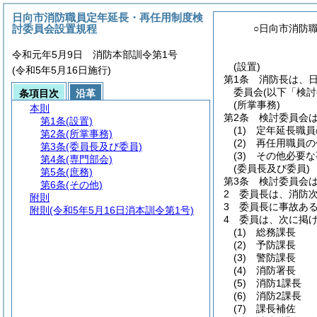
日向市消防職員定年延長・再任用制度検
討委員会設置規程
○日向市消防
令和元年5月9日 消防本部訓令第1号
(設置)
(令和5年5月16日施行)
第1条
消防長は、
委員会
(以下「検
条項目次
沿革
(所掌事務)
本則
第2条
検討委員会
第1条
(設置)
(1)
定年延長職員
第2条
(所掌事務)
(2)
再任用職員の
第3条
(委員長及び委員)
(3)
その他必要な
第4条
(専門部会)
(委員長及び委員)
第5条
(庶務)
第3条
検討委員会
第6条
(その他)
2
委員長は、消防
附則
3
委員長に事故あ
附則
(令和5年5月16日消本訓令第1号)
4
委員は、次に掲
(1)
総務課長
(2)
予防課長
(3)
警防課長
(4)
消防署長
(5)
消防1課長
(6)
消防2課長
(7)
課長補佐