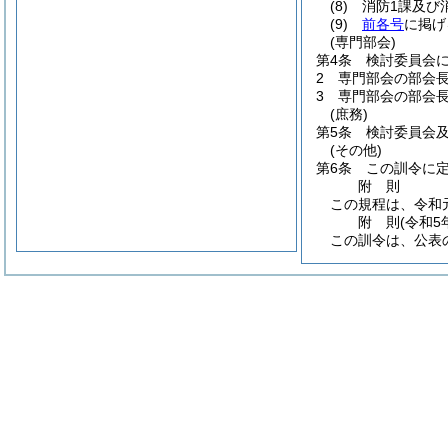
(8)
消防1課及び
(9)
前各号
に掲げ
(専門部会)
第4条
検討委員会
2
専門部会の部会
3
専門部会の部会
(庶務)
第5条
検討委員会
(その他)
第6条
この訓令に
附
則
この規程は、令和
附
則
(令和5
この訓令は、公表