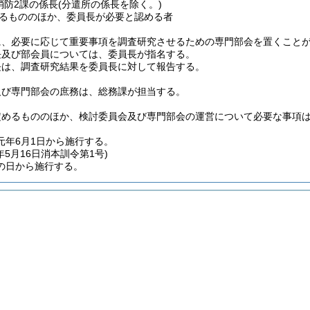
消防2課の係長
(分遣所の係長を除く。)
るもののほか、委員長が必要と認める者
に、必要に応じて重要事項を調査研究させるための専門部会を置くこと
長及び部会員については、委員長が指名する。
長は、調査研究結果を委員長に対して報告する。
及び専門部会の庶務は、総務課が担当する。
定めるもののほか、検討委員会及び専門部会の運営について必要な事項
元年6月1日から施行する。
年5月16日
消本訓令第1号)
の日から施行する。