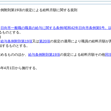
条例附則第19項の規定による給料月額に関する規則
、
日向市一般職の職員の給与に関する条例
(昭和42年日向市条例第5号。
るものとする。
)
、
給与条例附則第19項
又は
第20項
の規定の適用により職員の給料月額が
知するものとする。
定めるもののほか、
給与条例附則第19項
の規定による給料月額その他
同
5年4月1日から施行する。