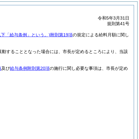
令和5年3月31日
規則第41号
以下「給与条例」という。)
附則第19項
の規定による給料月額に関し
異動することとなった場合には、市長が定めるところにより、当該
項
及び
給与条例附則第20項
の施行に関し必要な事項は、市長が定め