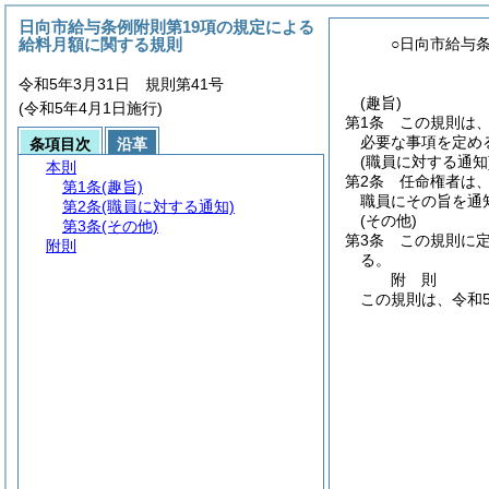
日向市給与条例附則第19項の規定による
給料月額に関する規則
○日向市給与
令和5年3月31日 規則第41号
(趣旨)
(令和5年4月1日施行)
第1条
この規則は
必要な事項を定め
条項目次
沿革
(職員に対する通知
本則
第2条
任命権者は
第1条
(趣旨)
職員にその旨を通
第2条
(職員に対する通知)
(その他)
第3条
(その他)
第3条
この規則に
附則
る。
附
則
この規則は、令和