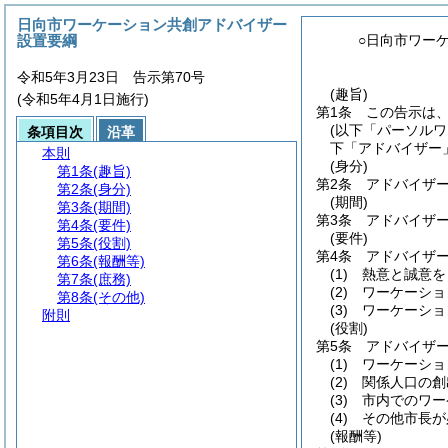
日向市ワーケーション共創アドバイザー
設置要綱
○日向市ワー
令和5年3月23日 告示第70号
(趣旨)
(令和5年4月1日施行)
第1条
この告示は
(以下「パーソル
条項目次
沿革
下「アドバイザー
本則
(身分)
第1条
(趣旨)
第2条
アドバイザ
第2条
(身分)
(期間)
第3条
(期間)
第3条
アドバイザ
第4条
(要件)
(要件)
第5条
(役割)
第4条
アドバイザ
第6条
(報酬等)
(1)
熱意と誠意を
第7条
(庶務)
(2)
ワーケーショ
第8条
(その他)
(3)
ワーケーショ
附則
(役割)
第5条
アドバイザ
(1)
ワーケーショ
(2)
関係人口の創
(3)
市内でのワー
(4)
その他市長が
(報酬等)