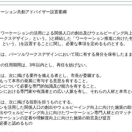
ケーション共創アドバイザー設置要綱
、ワーケーションの活用による関係人口の創出及びウェルビーイング向
ワークスデザイン」という。)
と締結した「ワーケーション推進に向けた
」という。)
を設置することに関し、必要な事項を定めるものとする。
ーは、パーソルワークスデザインにおいて現に有する身分を保有したま
ーの任用期間は、3年以内とし、再任を妨げない。
ーは、次に掲げる要件を備える者とし、市長が委嘱する。
もって本市の発展に寄与する意思を有すること。
ンについて必要な専門的知識及び能力を有すること。
ンにおける専門家や有識者との広い人脈を有し、それらの人材と本市と
ーは、次に掲げる役割を担うものとする。
ンを活用した関係人口の創出やウェルビーイング向上に向けた施策の助
出やウェルビーイング向上に向けたワーケーション専門人材とのマッチ
ケーションの定着や理解度向上に向けた施策の助言及び提言
必要と認めるもの