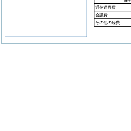
通信運搬費
会議費
その他の経費