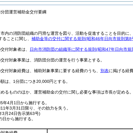
団分団運営補助金交付要綱
、市内の消防団組織の円滑な運営を図り、活動を促進することを目的に
することに関し、
補助金等の交付に関する規則
(昭和46年日向市規則第8
の交付対象者は、
日向市消防団の組織等に関する規則
(昭和47年日向市規
の交付対象事業は、消防団分団の運営を行う事業とする。
の交付対象経費は、補助対象事業に要する経費のうち、
別表
に掲げる経
額は、1分団につき20,000円とする。
定めるもののほか、運営補助金の交付に関し必要な事項は市長が定める
5年4月1日から施行する。
11年3月31日限り、その効力を失う。
年3月24日
告示第63号)
の日から施行する。
助対象経費