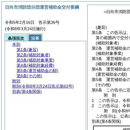
日向市消防団分団運営補助金交付要綱
○日向市消防
令和5年2月16日 告示第36号
(趣旨)
(令和8年3月24日施行)
第1条
この告示は
算の範囲内で交付
条項目次
沿革
(補助対象者)
本則
第2条
運営補助金
第1条
(趣旨)
(補助対象事業)
第2条
(補助対象者)
第3条
運営補助金
第3条
(補助対象事業)
(補助対象経費)
第4条
(補助対象経費)
第4条
運営補助金
第5条
(運営補助金の額)
(運営補助金の額)
第6条
(その他)
第5条
運営補助金の
附則
(その他)
附則
(令和8年3月24日告示第63号)
第6条
この告示に
別表
(第4条関係)
附
則
1
この告示は、令和
2
この告示は、令和
附
則
(令和8
この告示は、公表
別表
(第4条関係)
補