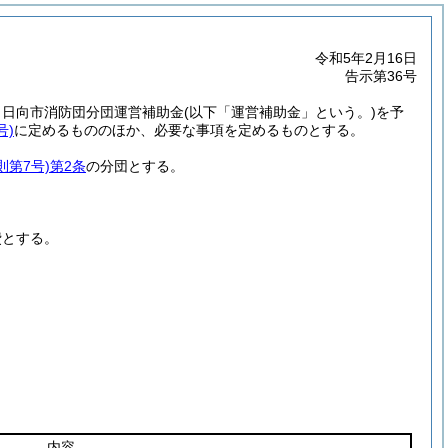
令和5年2月16日
告示第36号
、日向市消防団分団運営補助金
(以下「運営補助金」という。)
を予
号)
に定めるもののほか、必要な事項を定めるものとする。
則第7号)
第2条
の分団とする。
費とする。
。
内容