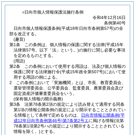
○日向市個人情報保護法施行条例
令和4年12月16日
条例第40号
日向市個人情報保護条例(平成18年日向市条例第57号)の全
部を改正する。
(趣旨)
第1条
この条例は、個人情報の保護に関する法律
(平成15年
法律第57号。以下「法」という。)
の施行に関し必要な事項
を定めるものとする。
(用語)
第2条
この条例において使用する用語は、法及び個人情報の
保護に関する法律施行令
(平成15年政令第507号)
において使
用する用語の例による。
2
この条例において「実施機関」とは、市長、教育委員会、
選挙管理委員会、公平委員会、監査委員、農業委員会及び
固定資産評価審査委員会をいう。
(保有個人情報の開示義務)
第3条
法第78条第2項の規定により読み替えて適用する同条
第1項の情報公開条例の規定により開示することとされてい
る情報として条例で定めるものは、
日向市情報公開条例
(平
成12年日向市条例第46号)
第7条第2号エ
に掲げる情報
(法第
78条第1項第2号ハの規定により開示することとされている
情報を除く。)
とする。