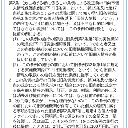
第2条
次に掲げる者に係るこの条例による改正前の日向市個
人情報保護条例
(以下「旧条例」という。)
第15条又は第17
条第2項の規定によるその業務に関して知り得た旧条例第2
条第3項に規定する個人情報
(以下「旧個人情報」という。)
の内容をみだりに他人に知らせ、又は不当な目的に利用し
てはならない義務については、この条例の施行後も、なお
従前の例による。
(1)
この条例の施行の際現に旧条例第2条第2項の実施機関
の職員
(以下「旧実施機関職員」という。)
である者又は
この条例の施行の前において旧実施機関職員であった者
のうち、この条例の施行の日前において旧個人情報の取
扱いに従事していた者
(2)
この条例の施行の前において旧条例第2条第1項に規定
する実施機関
(以下「旧実施機関」という。)
から旧個人
情報の取扱いの委託を受けた業務に従事していた者
2
この条例の施行の日前に旧条例第19条、第34条及び第42
条の規定による請求がされた場合における旧条例に規定す
る保有個人情報の開示、訂正、追加、削除、利用の停止又
は消去及び提供の停止については、なお従前の例による。
3
次に掲げる者が、正当な理由がないのに、この条例の施行
の前において旧実施機関が保有していた個人の秘密に属す
る事項が記録された旧条例第2条第7項に規定する個人情報
ファイルであって同項第1号に係るもの
(その全部又は一部
を複製し、又は加工したものを含む。)
をこの条例の施行の
後に提供したときは、2年以下の拘禁刑又は100万円以下の