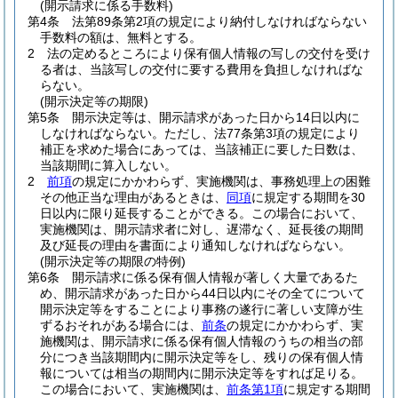
(開示請求に係る手数料)
第4条
法第89条第2項の規定により納付しなければならない
手数料の額は、無料とする。
2
法の定めるところにより保有個人情報の写しの交付を受け
る者は、当該写しの交付に要する費用を負担しなければな
らない。
(開示決定等の期限)
第5条
開示決定等は、開示請求があった日から14日以内に
しなければならない。
ただし、法77条第3項の規定により
補正を求めた場合にあっては、当該補正に要した日数は、
当該期間に算入しない。
2
前項
の規定にかかわらず、実施機関は、事務処理上の困難
その他正当な理由があるときは、
同項
に規定する期間を30
日以内に限り延長することができる。
この場合において、
実施機関は、開示請求者に対し、遅滞なく、延長後の期間
及び延長の理由を書面により通知しなければならない。
(開示決定等の期限の特例)
第6条
開示請求に係る保有個人情報が著しく大量であるた
め、開示請求があった日から44日以内にその全てについて
開示決定等をすることにより事務の遂行に著しい支障が生
ずるおそれがある場合には、
前条
の規定にかかわらず、実
施機関は、開示請求に係る保有個人情報のうちの相当の部
分につき当該期間内に開示決定等をし、残りの保有個人情
報については相当の期間内に開示決定等をすれば足りる。
この場合において、実施機関は、
前条第1項
に規定する期間