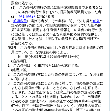
罰金に処する。
(1)
この条例の施行の際現に旧実施機関職員である者又は
この条例の施行の前において旧実施機関職員であった者
(2)
第1項第2号
に掲げる者
4
前項各号
に掲げる者が、その業務に関して知り得た
前条
の
規定の施行の前において旧実施機関が保有していた旧条例
第2条第6項に規定する保有個人情報をこの条例の施行の後
に自己若しくは第三者の不正な利益を図る目的で提供し、
又は盗用したときは、1年以下の拘禁刑又は50万円以下の
罰金に処する。
第3条
この条例の施行の前にした違反行為に対する罰則の適
用については、なお従前の例による。
附
則
(令和6年12月20日
条例第33号抄)
(施行期日)
1
この条例は、令和7年6月1日から施行する。
(経過措置)
2
この条例の施行前にした行為の処罰については、なお従前
の例による。
3
この条例の施行後にした行為に対して、他の条例の規定に
よりなお従前の例によることとされ、なお効力を有するこ
ととされ、又は改正前若しくは廃止前の条例の規定の例に
よることとされる罰則を適用する場合において、当該罰則
に定める刑に刑法等の一部を改正する法律
(令和4年法律第
67号。以下「刑法等一部改正法」という。)
第2条の規定に
よる改正前の刑法
(明治40年法律第45号。以下この項にお