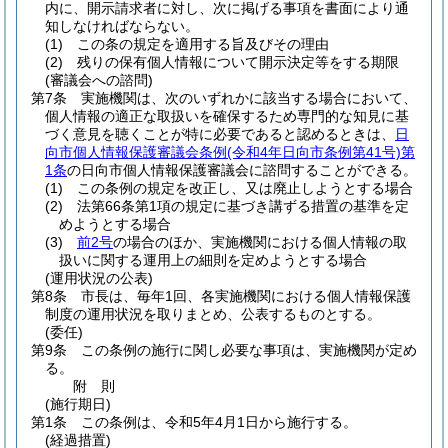
内に、開示請求者に対し、次に掲げる事項を書面により通
知しなければならない。
(1)
この条の規定を適用する旨及びその理由
(2)
残りの保有個人情報について開示決定等をする期限
(審議会への諮問)
第7条
実施機関は、次のいずれかに該当する場合において、
個人情報の適正な取扱いを確保するため専門的な知見に基
づく意見を聴くことが特に必要であると認めるときは、
日
向市個人情報保護審議会条例
(令和4年日向市条例第41号)
第
1条
の日向市個人情報保護審議会に諮問することができる。
(1)
この条例の規定を改正し、又は廃止しようとする場合
(2)
法第66条第1項の規定に基づき講ずる措置の基準を定
めようとする場合
(3)
前2号
の場合のほか、実施機関における個人情報の取
扱いに関する運用上の細則を定めようとする場合
(運用状況の公表)
第8条
市長は、毎年1回、各実施機関における個人情報保護
制度の運用状況を取りまとめ、公表するものとする。
(委任)
第9条
この条例の施行に関し必要な事項は、実施機関が定め
る。
附
則
(施行期日)
第1条
この条例は、令和5年4月1日から施行する。
(経過措置)