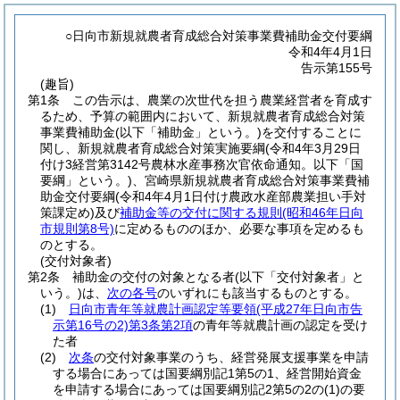
○日向市新規就農者育成総合対策事業費補助金交付要綱
令和4年4月1日
告示第155号
(趣旨)
第1条
この告示は、農業の次世代を担う農業経営者を育成す
るため、予算の範囲内において、新規就農者育成総合対策
事業費補助金
(以下「補助金」という。)
を交付することに
関し、新規就農者育成総合対策実施要綱
(令和4年3月29日
付け3経営第3142号農林水産事務次官依命通知。以下「国
要綱」という。)
、宮崎県新規就農者育成総合対策事業費補
助金交付要綱
(令和4年4月1日付け農政水産部農業担い手対
策課定め)
及び
補助金等の交付に関する規則
(昭和46年日向
市規則第8号)
に定めるもののほか、必要な事項を定めるも
のとする。
(交付対象者)
第2条
補助金の交付の対象となる者
(以下「交付対象者」と
いう。)
は、
次の各号
のいずれにも該当するものとする。
(1)
日向市青年等就農計画認定等要領
(平成27年日向市告
示第16号の2)
第3条第2項
の青年等就農計画の認定を受け
た者
(2)
次条
の交付対象事業のうち、経営発展支援事業を申請
する場合にあっては国要綱別記1第5の1、経営開始資金
を申請する場合にあっては国要綱別記2第5の2の
(1)
の要