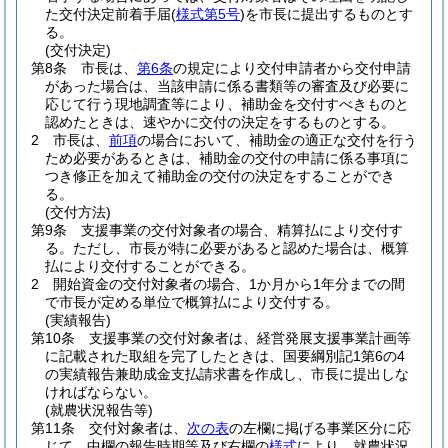
た交付決定前着手届
(
様式第5号
)
を市長に提出するものとす
る。
(交付決定)
第8条
市長は、
第6条
の規定により交付申請者から交付申請
があった場合は、当該申請に係る書類等の審査及び必要に
応じて行う現地調査等により、補助金を交付すべきものと
認めたときは、速やかに交付の決定をするものとする。
2
市長は、
前項
の場合において、補助金の適正な交付を行う
ため必要があるときは、補助金の交付の申請に係る事項に
つき修正を加えて補助金の交付の決定をすることができ
る。
(交付方法)
第9条
支援事業の交付対象者の場合、精算払により交付す
る。
ただし、市長が特に必要があると認めた場合は、概算
払により交付することができる。
2
開始資金の交付対象者の場合、1か月から1年分までの間
で市長が定める単位で概算払により交付する。
(実績報告)
第10条
支援事業の交付対象者は、経営発展支援事業計画等
に記載された取組を完了したときは、国要綱別記1第6の4
の実績報告兼助成金支払請求書を作成し、市長に提出しな
ければならない。
(就農状況報告等)
第11条
交付対象者は、
次の表
の左欄に掲げる事業区分に応
じて、中欄の報告時期等及び右欄の
様式
により、就農状況