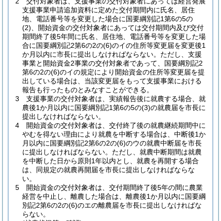
2
交付対象者は、支援事業の交付対象者にあっては経営発展
支援事業申請追加資料に定めた交付期間内に氏名、居住
地、電話番号等を変更した場合に国要綱別記1第6の5の
(2)
、開始資金の交付対象者にあっては交付期間内及び交付
期間終了後5年間に氏名、居住地、電話番号等を変更した場
合に国要綱別記2第6の2の
(6)
のイの住所等変更届を変更後1
か月以内に市長に提出しなければならない。
ただし、支援
事業と開始資金2事業の交付対象者であって、国要綱別記2
第6の2の
(6)
のイの規定により開始資金の住所等変更届を提
出している場合は、当該変更届をもって支援事業における
報告も行ったものとみなすことができる。
3
支援事業の交付対象者は、実績報告後に就農する場合、就
農後1か月以内に国要綱別記1第6の5の
(3)
の就農届を市長に
提出しなければならない。
4
開始資金の交付対象者は、交付終了後の就農継続期間中に
やむを得ない理由により就農を中断する場合は、中断後1か
月以内に国要綱別記2第6の2の
(6)
のウの就農中断届を市長
に提出しなければならない。
ただし、就農中断期間は就農
を中断した日から原則1年以内とし、就農を再開する場合
は、同規定の就農再開届を市長に提出しなければならな
い。
5
開始資金の交付対象者は、交付期間終了後5年の間に農業
経営を中止し、離農した場合は、離農後1か月以内に国要綱
別記2第6の2の
(6)
のエの離農届を市長に提出しなければな
らない。