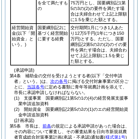
を全て満たすも
75万円とし、国要綱別記1第
の
5の3の
(2)
の要件を満たす場
合は夫婦合わせて上記上限額
に1.5を乗じた額とする。
経営開始資
国要綱別記2に
交付期間1月につき1人あた
金
(以下「開
基づく経営開始
り12万5千円
(1年につき150
始資金」と
に要する経費
万円)
とする。ただし、国要
いう。)
綱別記2第5の2の
(2)
のイの要
件を満たす場合は、夫婦合わ
せて上記上限額に1.5を乗じ
た額とする。
(承認申請)
第4条
補助金の交付を受けようとする者
(以下「交付申請
者」という。)
は、
次の各号
に掲げる交付対象事業の区分ご
とに、
当該各号
に定める書類に青年等就農計画を添えて、
市長に承認申請しなければならない。
(1)
支援事業 国要綱別記1第5の1の
(4)
の経営発展支援事
業申請追加資料
(2)
開始資金 国要綱別記2第5の2の
(1)
のエの経営開始資
金申請追加資料
(計画承認)
第5条
市長は、
前条
の規定による承認申請があった場合は、
その内容について審査し、その審査結果を日向市新規就農
者育成総合対策事業計画
(承認・不承認)
通知書
(
様式第1号
)