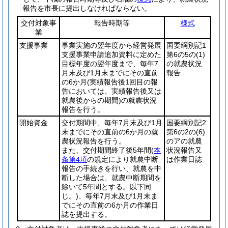
報告を市長に提出しなければならない。
交付対象事
報告時期等
様式
業
支援事業
事業実施の翌年度から経営発展
国要綱別記1
支援事業申請追加資料に定めた
第6の5の
(1)
目標年度の翌年度まで、毎年7
の就農状況
月末及び1月末までにその直前
報告
の6か月
(実績報告後1回目の報
告においては、実績報告後又は
就農後からの期間)
の就農状況
報告を行う。
開始資金
交付期間中、毎年7月末及び1月
国要綱別記2
末までにその直前の6か月の就
第6の2の
(6)
農状況報告を行う。
のアの就農
また、交付期間終了後5年間
(
本
状況報告又
条第4項
の規定により就農中断
は作業日誌
報告の手続きを行い、就農を中
断した場合は、就農中断期間を
除いて5年間とする。以下同
じ。)
、毎年7月末及び1月末ま
でにその直前の6か月の作業日
誌を提出する。