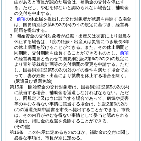
由があると市長が認めた場合は、補助金の交付を停止す
る。
ただし、やむを得ないと認められない場合は、補助金
の交付を中止する。
2
前項
の休止届を提出した交付対象者が就農を再開する場合
は、国要綱別記2第6の2の
(5)
のイの規定に基づき、経営再
開届を提出する。
3
開始資金の交付対象者が妊娠・出産又は災害により就農を
休止する場合は、1度の妊娠・出産又は災害につき最長3年
の休止期間を設けることができる。
また、その休止期間と
同期間、交付期間を延長することができるものとし、
前項
の経営再開届と合わせて国要綱別記2第6の2の
(2)
の規定に
より青年等就農計画等の交付期間の変更を申請する。
ただ
し、国要綱別記2第5の2の
(2)
のイの要件を満たす場合であ
って、妻が妊娠・出産により就農を休止する場合を除く。
(返還及び返還免除)
第15条
開始資金の交付対象者は、国要綱別記2第5の2の
(4)
に該当する場合、補助金を返還しなければならない。
ただ
し、同規定ア又はウに該当する場合であって、病気や災害
等のやむを得ない事情に該当する場合は、別記2第6の2の
(7)
の返還免除申請書を市長へ提出することができる。
市長
は、その内容がやむを得ない事情として妥当と認められる
場合は、補助金の返還を免除することができる。
(その他)
第16条
この告示に定めるもののほか、補助金の交付に関し
必要な事項は、市長が別に定める。