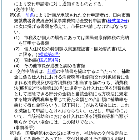
により交付申請者に対し通知するものとする。
(交付申請)
第6条
前条
により計画が承認された交付申請者は、日向市新
規就農者育成総合対策事業費補助金交付申請書
(
様式第2号
)
に次に掲げる書類を添えて、市長に申請しなければならな
い。
(1)
市税及び個人の場合にあっては国民健康保険税の完納
を証明する書類
(2)
個人住民税の特別徴収実施確認書・開始誓約書
(法人
に限る。)
(
様式第3号
)
(3)
誓約書
(
様式第4号
)
(4)
その他市長が必要と認める書類
2
交付申請者は、
前項
の申請書を提出するに当たって、補助
金に係る仕入れにおける消費税等相当額
(交付対象経費に含
まれる消費税及び地方消費税に相当する額のうち、消費税
法
(昭和63年法律第108号)
に規定する仕入れに係る消費税額
として控除できる部分の金額と当該金額に地方税法に規定
する地方消費税率を乗じて得た金額との合計額に補助率を
乗じて得た金額をいう。以下同じ。)
がある場合には、これ
を減額して申請しなければならない。
ただし、申請時にお
いて、当該補助金における仕入れに係る消費税等相当額が
明らかでない場合には、この限りでない。
(事前着手)
第7条
国要綱第4の2の
(2)
に基づき、補助金の交付決定前に
着手する場合にあっては、交付対象者はその理由を明記し