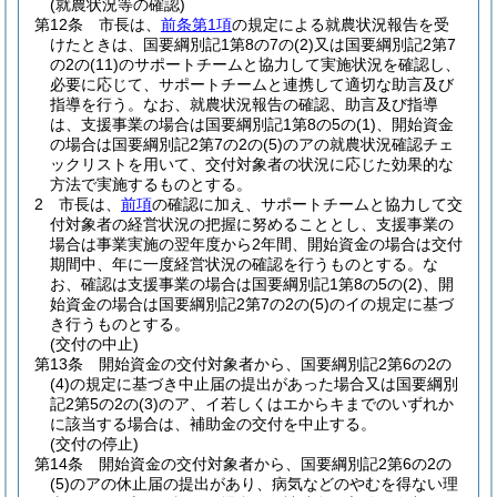
(就農状況等の確認)
第12条
市長は、
前条第1項
の規定による就農状況報告を受
けたときは、国要綱別記1第8の7の
(2)
又は国要綱別記2第7
の2の
(11)
のサポートチームと協力して実施状況を確認し、
必要に応じて、サポートチームと連携して適切な助言及び
指導を行う。
なお、就農状況報告の確認、助言及び指導
は、支援事業の場合は国要綱別記1第8の5の
(1)
、開始資金
の場合は国要綱別記2第7の2の
(5)
のアの就農状況確認チェ
ックリストを用いて、交付対象者の状況に応じた効果的な
方法で実施するものとする。
2
市長は、
前項
の確認に加え、サポートチームと協力して交
付対象者の経営状況の把握に努めることとし、支援事業の
場合は事業実施の翌年度から2年間、開始資金の場合は交付
期間中、年に一度経営状況の確認を行うものとする。
な
お、確認は支援事業の場合は国要綱別記1第8の5の
(2)
、開
始資金の場合は国要綱別記2第7の2の
(5)
のイの規定に基づ
き行うものとする。
(交付の中止)
第13条
開始資金の交付対象者から、国要綱別記2第6の2の
(4)
の規定に基づき中止届の提出があった場合又は国要綱別
記2第5の2の
(3)
のア、イ若しくはエからキまでのいずれか
に該当する場合は、補助金の交付を中止する。
(交付の停止)
第14条
開始資金の交付対象者から、国要綱別記2第6の2の
(5)
のアの休止届の提出があり、病気などのやむを得ない理