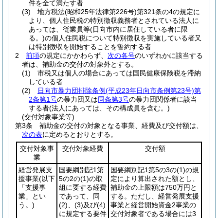
件を全て満たす者
(3)
地方税法
(昭和25年法律第226号)
第321条の4の規定に
より、個人住民税の特別徴収義務者とされている法人に
あっては、従業員等
(日向市内に居住している者に限
る。)
の個人住民税について特別徴収を実施している者又
は特別徴収を開始することを誓約する者
2
前項
の規定にかかわらず、
次の各号
のいずれかに該当する
者は、補助金の交付の対象外とする。
(1)
市税又は個人の場合にあっては国民健康保険税を滞納
している者
(2)
日向市暴力団排除条例
(平成23年日向市条例第23号)
第
2条第1号
の暴力団又は
同条第3号
の暴力団関係者に該当
する者
(法人にあっては、その構成員を含む。)
(交付対象事業等)
第3条
補助金の交付の対象となる事業、経費及び交付額は、
次の表
に定めるとおりとする。
交付対象事
交付対象経費
交付額
業
経営発展支
国要綱別記1第
国要綱別記1第5の3の
(1)
の規
援事業
(以下
5の2の
(1)
の取
定により算出された額とし、
「支援事
組に要する経費
補助金の上限額は750万円と
業」とい
であって、同
する。ただし、経営発展支援
う。)
(2)
、
(3)
及び
(4)
事業と経営開始資金2事業の
に規定する要件
交付対象者である場合には3