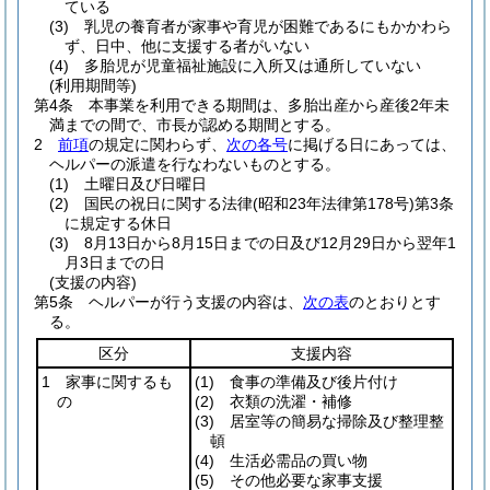
ている
(3)
乳児の養育者が家事や育児が困難であるにもかかわら
ず、日中、他に支援する者がいない
(4)
多胎児が児童福祉施設に入所又は通所していない
(利用期間等)
第4条
本事業を利用できる期間は、多胎出産から産後2年未
満までの間で、市長が認める期間とする。
2
前項
の規定に関わらず、
次の各号
に掲げる日にあっては、
ヘルパーの派遣を行なわないものとする。
(1)
土曜日及び日曜日
(2)
国民の祝日に関する法律
(昭和23年法律第178号)
第3条
に規定する休日
(3)
8月13日から8月15日までの日及び12月29日から翌年1
月3日までの日
(支援の内容)
第5条
ヘルパーが行う支援の内容は、
次の表
のとおりとす
る。
区分
支援内容
1 家事に関するも
(1)
食事の準備及び後片付け
の
(2)
衣類の洗濯・補修
(3)
居室等の簡易な掃除及び整理整
頓
(4)
生活必需品の買い物
(5)
その他必要な家事支援