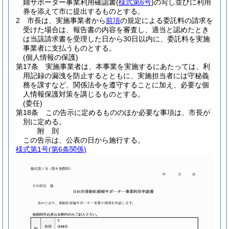
婦サポーター事業利用確認書
(
様式第6号
)
の写し並びに利用
券を添えて市に提出するものとする。
2
市長は、実施事業者から
前項
の規定による委託料の請求を
受けた場合は、報告書の内容を審査し、適当と認めたとき
は当該請求書を受理した日から30日以内に、委託料を実施
事業者に支払うものとする。
(個人情報の保護)
第17条
実施事業者は、本事業を実施するにあたっては、利
用記録の漏洩を防止するとともに、実施担当者には守秘義
務を課すなど、関係法令を遵守することに加え、必要な個
人情報保護対策を講じるものとする。
(委任)
第18条
この告示に定めるもののほか必要な事項は、市長が
別に定める。
附
則
この告示は、公表の日から施行する。
様式第1号
(第6条関係)