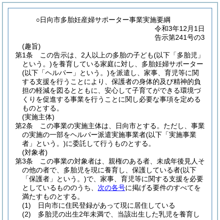
○日向市多胎妊産婦サポーター事業実施要綱
令和3年12月1日
告示第241号の3
(趣旨)
第1条
この告示は、2人以上の多胎の子ども
(以下「多胎児」
という。)
を養育している家庭に対し、多胎妊婦サポーター
(以下「ヘルパー」という。)
を派遣し、家事、育児等に関
する支援を行うことにより、保護者の身体的及び精神的負
担の軽減を図るとともに、安心して子育てができる環境づ
くりを促進する事業を行うことに関し必要な事項を定める
ものとする。
(実施主体)
第2条
この事業の実施主体は、日向市とする。
ただし、事業
の実施の一部をヘルパー派遣実施事業者
(以下「実施事業
者」という。)
に委託して行うものとする。
(対象者)
第3条
この事業の対象者は、親権のある者、未成年後見人そ
の他の者で、多胎児を現に養育し、保護している者
(以下
「保護者」という。)
で、家事、育児等に関する支援を必要
としているもののうち、
次の各号
に掲げる要件のすべてを
満たすものとする。
(1)
日向市に住民登録があって現に居住している
(2)
多胎児の出生2年未満で、当該出生した乳児を養育し