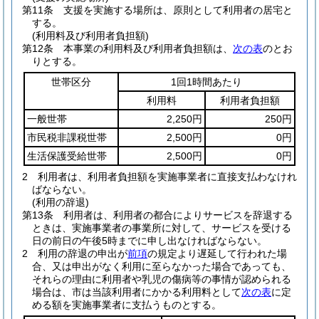
第11条
支援を実施する場所は、原則として利用者の居宅と
する。
(利用料及び利用者負担額)
第12条
本事業の利用料及び利用者負担額は、
次の表
のとお
りとする。
世帯区分
1回1時間あたり
利用料
利用者負担額
一般世帯
2,250円
250円
市民税非課税世帯
2,500円
0円
生活保護受給世帯
2,500円
0円
2
利用者は、利用者負担額を実施事業者に直接支払わなけれ
ばならない。
(利用の辞退)
第13条
利用者は、利用者の都合によりサービスを辞退する
ときは、実施事業者の事業所に対して、サービスを受ける
日の前日の午後5時までに申し出なければならない。
2
利用の辞退の申出が
前項
の規定より遅延して行われた場
合、又は申出がなく利用に至らなかった場合であっても、
それらの理由に利用者や乳児の傷病等の事情が認められる
場合は、市は当該利用者にかかる利用料として
次の表
に定
める額を実施事業者に支払うものとする。