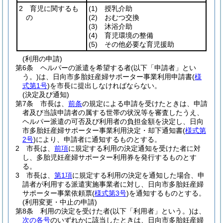
2 育児に関するも
(1)
授乳介助
の
(2)
おむつ交換
(3)
沐浴介助
(4)
育児環境の整備
(5)
その他必要な育児援助
(利用の申請)
第6条
ヘルパーの派遣を希望する者
(以下「申請者」とい
う。)
は、日向市多胎妊産婦サポーター事業利用申請書
(
様
式第1号
)
を市長に提出しなければならない。
(決定及び通知)
第7条
市長は、
前条
の規定による申請を受けたときは、申請
者及び当該申請者の属する世帯の状況等を審査したうえ、
ヘルパー派遣の可否及び利用者の負担金額を決定し、日向
市多胎妊産婦サポーター事業利用決定・却下通知書
(
様式第
2号
)
により、申請者に通知するものとする。
2
市長は、
前項
に規定する利用の決定通知を受けた者に対
し、多胎児妊産婦サポーター利用券を発行するものとす
る。
3
市長は、
第1項
に規定する利用の決定を通知した場合、申
請者が利用する派遣実施事業者に対し、日向市多胎妊産婦
サポーター事業依頼票
(
様式第3号
)
を通知するものとする。
(利用変更・中止の申請)
第8条
利用の決定を受けた者
(以下「利用者」という。)
は、
次の各号
のいずれかに該当したときは、日向市多胎妊産婦