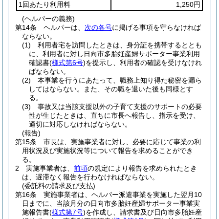
1回あたり利用料
1,250円
(ヘルパーの義務)
第14条
ヘルパーは、
次の各号
に掲げる事項を守らなければ
ならない。
(1)
利用者宅を訪問したときは、身分証を携帯するととも
に、利用者に対し日向市多胎妊産婦サポーター事業利用
確認書
(
様式第6号
)
を提示し、利用者の確認を受けなけれ
ばならない。
(2)
本事業を行うにあたって、職務上知り得た秘密を漏ら
してはならない。
また、その職を退いた後も同様とす
る。
(3)
事故又は当該支援以外の子育て支援のサポートの必要
性が生じたときは、直ちに市長へ報告し、指示を受け、
適切に対応しなければならない。
(報告)
第15条
市長は、実施事業者に対し、必要に応じて事業の利
用状況及び実施状況等について報告を求めることができ
る。
2
実施事業者は、
前項
の規定により報告を求められたとき
は、遅滞なく報告を行わなければならない。
(委託料の請求及び支払)
第16条
実施事業者は、ヘルパー派遣事業を実施した翌月10
日までに、当該月分の日向市多胎妊産婦サポーター事業実
施報告書
(
様式第7号
)
を作成し、請求書及び日向市多胎妊産