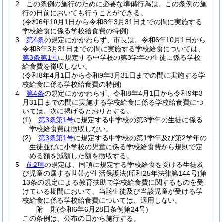
2
この条例の施行のために必要な準備行為は、この条例の施
行の日前においても行うことができる。
(令和6年10月1日から令和8年3月31日までの間に実施する
学校給食に係る学校給食費の特例)
3
第4条
の規定にかかわらず、市長は、令和6年10月1日から
令和8年3月31日までの間に実施する学校給食については、
第3条第1号
に規定する中学校の第3学年の生徒に係る学校
給食費を徴収しない。
(令和8年4月1日から令和9年3月31日までの間に実施する学
校給食に係る学校給食費の特例)
4
第4条
の規定にかかわらず、令和8年4月1日から令和9年3
月31日までの間に実施する学校給食に係る学校給食費につ
いては、次に掲げるとおりとする。
(1)
第3条第1号
に規定する中学校の第3学年の生徒に係る
学校給食費は徴収しない。
(2)
第3条第1号
に規定する中学校の第1学年及び第2学年の
生徒並びに小学校の児童に係る学校給食費から規則で定
める額を減額した額を徴収する。
5
前2項
の規定は、同項に規定する学校給食を受ける生徒及
び児童の属する世帯が生活保護法
(昭和25年法律第144号)
第
13条の規定による教育扶助で学校給食費に関するものを受
けている期間において、当該生徒及び当該児童が受ける学
校給食に係る学校給食費については、適用しない。
附
則
(令和6年6月28日
条例第24号)
この条例は、公布の日から施行する。