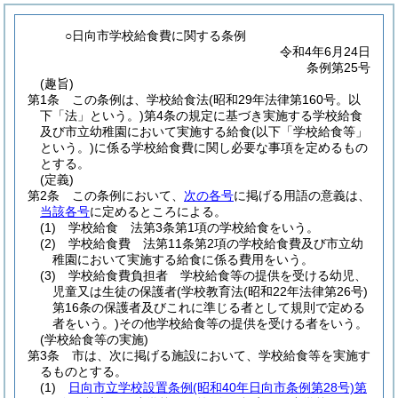
○日向市学校給食費に関する条例
令和4年6月24日
条例第25号
(趣旨)
第1条
この条例は、学校給食法
(昭和29年法律第160号。以
下「法」という。)
第4条の規定に基づき実施する学校給食
及び市立幼稚園において実施する給食
(以下「学校給食等」
という。)
に係る学校給食費に関し必要な事項を定めるもの
とする。
(定義)
第2条
この条例において、
次の各号
に掲げる用語の意義は、
当該各号
に定めるところによる。
(1)
学校給食 法第3条第1項の学校給食をいう。
(2)
学校給食費 法第11条第2項の学校給食費及び市立幼
稚園において実施する給食に係る費用をいう。
(3)
学校給食費負担者 学校給食等の提供を受ける幼児、
児童又は生徒の保護者
(学校教育法
(昭和22年法律第26号)
第16条の保護者及びこれに準じる者として規則で定める
者をいう。)
その他学校給食等の提供を受ける者をいう。
(学校給食等の実施)
第3条
市は、次に掲げる施設において、学校給食等を実施す
るものとする。
(1)
日向市立学校設置条例
(昭和40年日向市条例第28号)
第