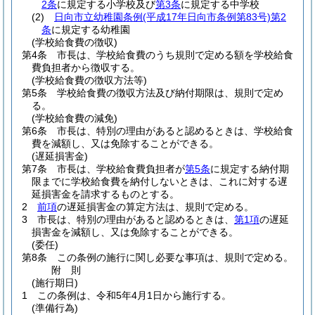
2条
に規定する小学校及び
第3条
に規定する中学校
(2)
日向市立幼稚園条例
(平成17年日向市条例第83号)
第2
条
に規定する幼稚園
(学校給食費の徴収)
第4条
市長は、学校給食費のうち規則で定める額を学校給食
費負担者から徴収する。
(学校給食費の徴収方法等)
第5条
学校給食費の徴収方法及び納付期限は、規則で定め
る。
(学校給食費の減免)
第6条
市長は、特別の理由があると認めるときは、学校給食
費を減額し、又は免除することができる。
(遅延損害金)
第7条
市長は、学校給食費負担者が
第5条
に規定する納付期
限までに学校給食費を納付しないときは、これに対する遅
延損害金を請求するものとする。
2
前項
の遅延損害金の算定方法は、規則で定める。
3
市長は、特別の理由があると認めるときは、
第1項
の遅延
損害金を減額し、又は免除することができる。
(委任)
第8条
この条例の施行に関し必要な事項は、規則で定める。
附
則
(施行期日)
1
この条例は、令和5年4月1日から施行する。
(準備行為)