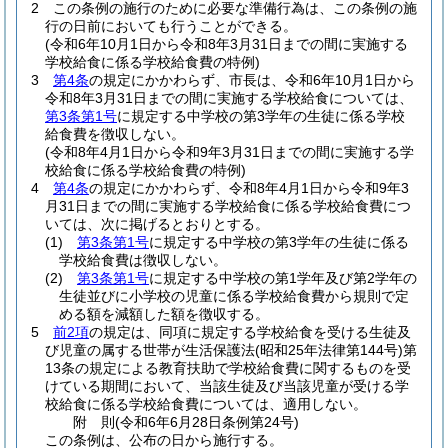
2
この条例の施行のために必要な準備行為は、この条例の施
行の日前においても行うことができる。
(令和6年10月1日から令和8年3月31日までの間に実施する
学校給食に係る学校給食費の特例)
3
第4条
の規定にかかわらず、市長は、令和6年10月1日から
令和8年3月31日までの間に実施する学校給食については、
第3条第1号
に規定する中学校の第3学年の生徒に係る学校
給食費を徴収しない。
(令和8年4月1日から令和9年3月31日までの間に実施する学
校給食に係る学校給食費の特例)
4
第4条
の規定にかかわらず、令和8年4月1日から令和9年3
月31日までの間に実施する学校給食に係る学校給食費につ
いては、次に掲げるとおりとする。
(1)
第3条第1号
に規定する中学校の第3学年の生徒に係る
学校給食費は徴収しない。
(2)
第3条第1号
に規定する中学校の第1学年及び第2学年の
生徒並びに小学校の児童に係る学校給食費から規則で定
める額を減額した額を徴収する。
5
前2項
の規定は、同項に規定する学校給食を受ける生徒及
び児童の属する世帯が生活保護法
(昭和25年法律第144号)
第
13条の規定による教育扶助で学校給食費に関するものを受
けている期間において、当該生徒及び当該児童が受ける学
校給食に係る学校給食費については、適用しない。
附
則
(令和6年6月28日
条例第24号)
この条例は、公布の日から施行する。