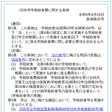
○日向市学校給食費に関する条例
令和4年6月24日
条例第25号
(趣旨)
第1条
この条例は、学校給食法
(昭和29年法律第160号。以
下「法」という。)
第4条の規定に基づき実施する学校給食
及び市立幼稚園において実施する給食
(以下「学校給食等」
という。)
に係る学校給食費に関し必要な事項を定めるもの
とする。
(定義)
第2条
この条例において、
次の各号
に掲げる用語の意義は、
当該各号
に定めるところによる。
(1)
学校給食 法第3条第1項の学校給食をいう。
(2)
学校給食費 法第11条第2項の学校給食費及び市立幼
稚園において実施する給食に係る費用をいう。
(3)
学校給食費負担者 学校給食等の提供を受ける幼児、
児童又は生徒の保護者
(学校教育法
(昭和22年法律第26号)
第16条の保護者及びこれに準じる者として規則で定める
者をいう。)
その他学校給食等の提供を受ける者をいう。
(学校給食等の実施)
第3条
市は、次に掲げる施設において、学校給食等を実施す
るものとする。
(1)
日向市立学校設置条例
(昭和40年日向市条例第28号)
第