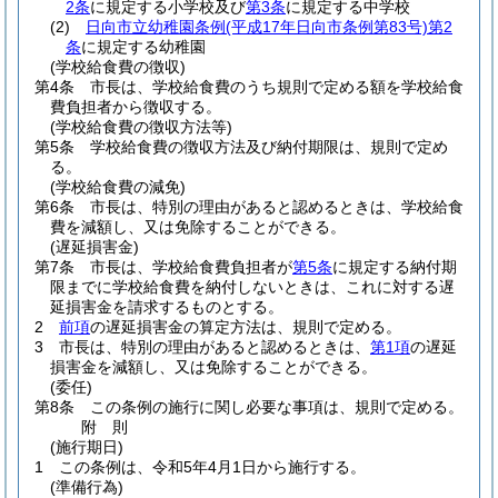
2条
に規定する小学校及び
第3条
に規定する中学校
(2)
日向市立幼稚園条例
(平成17年日向市条例第83号)
第2
条
に規定する幼稚園
(学校給食費の徴収)
第4条
市長は、学校給食費のうち規則で定める額を学校給食
費負担者から徴収する。
(学校給食費の徴収方法等)
第5条
学校給食費の徴収方法及び納付期限は、規則で定め
る。
(学校給食費の減免)
第6条
市長は、特別の理由があると認めるときは、学校給食
費を減額し、又は免除することができる。
(遅延損害金)
第7条
市長は、学校給食費負担者が
第5条
に規定する納付期
限までに学校給食費を納付しないときは、これに対する遅
延損害金を請求するものとする。
2
前項
の遅延損害金の算定方法は、規則で定める。
3
市長は、特別の理由があると認めるときは、
第1項
の遅延
損害金を減額し、又は免除することができる。
(委任)
第8条
この条例の施行に関し必要な事項は、規則で定める。
附
則
(施行期日)
1
この条例は、令和5年4月1日から施行する。
(準備行為)