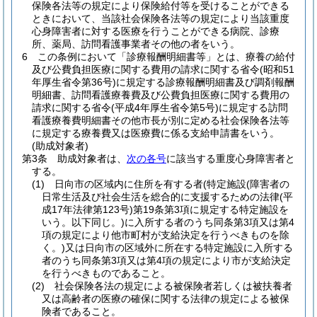
保険各法等の規定により保険給付等を受けることができる
ときにおいて、当該社会保険各法等の規定により当該重度
心身障害者に対する医療を行うことができる病院、診療
所、薬局、訪問看護事業者その他の者をいう。
6
この条例において「診療報酬明細書等」とは、療養の給付
及び公費負担医療に関する費用の請求に関する省令
(昭和51
年厚生省令第36号)
に規定する診療報酬明細書及び調剤報酬
明細書、訪問看護療養費及び公費負担医療に関する費用の
請求に関する省令
(平成4年厚生省令第5号)
に規定する訪問
看護療養費明細書その他市長が別に定める社会保険各法等
に規定する療養費又は医療費に係る支給申請書をいう。
(助成対象者)
第3条
助成対象者は、
次の各号
に該当する重度心身障害者と
する。
(1)
日向市の区域内に住所を有する者
(特定施設
(障害者の
日常生活及び社会生活を総合的に支援するための法律
(平
成17年法律第123号)
第19条第3項に規定する特定施設を
いう。以下同じ。)
に入所する者のうち同条第3項又は第4
項の規定により他市町村が支給決定を行うべきものを除
く。)
又は日向市の区域外に所在する特定施設に入所する
者のうち同条第3項又は第4項の規定により市が支給決定
を行うべきものであること。
(2)
社会保険各法の規定による被保険者若しくは被扶養者
又は高齢者の医療の確保に関する法律の規定による被保
険者であること。