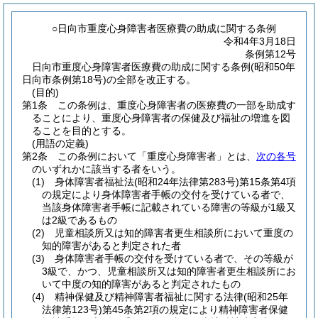
○日向市重度心身障害者医療費の助成に関する条例
令和4年3月18日
条例第12号
日向市重度心身障害者医療費の助成に関する条例(昭和50年
日向市条例第18号)の全部を改正する。
(目的)
第1条
この条例は、重度心身障害者の医療費の一部を助成す
ることにより、重度心身障害者の保健及び福祉の増進を図
ることを目的とする。
(用語の定義)
第2条
この条例において「重度心身障害者」とは、
次の各号
のいずれかに該当する者をいう。
(1)
身体障害者福祉法
(昭和24年法律第283号)
第15条第4項
の規定により身体障害者手帳の交付を受けている者で、
当該身体障害者手帳に記載されている障害の等級が1級又
は2級であるもの
(2)
児童相談所又は知的障害者更生相談所において重度の
知的障害があると判定された者
(3)
身体障害者手帳の交付を受けている者で、その等級が
3級で、かつ、児童相談所又は知的障害者更生相談所にお
いて中度の知的障害があると判定されたもの
(4)
精神保健及び精神障害者福祉に関する法律
(昭和25年
法律第123号)
第45条第2項の規定により精神障害者保健