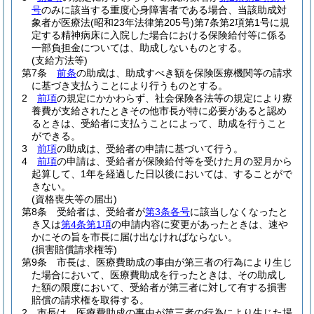
号
のみに該当する重度心身障害者である場合、当該助成対
象者が医療法
(昭和23年法律第205号)
第7条第2項第1号に規
定する精神病床に入院した場合における保険給付等に係る
一部負担金については、助成しないものとする。
(支給方法等)
第7条
前条
の助成は、助成すべき額を保険医療機関等の請求
に基づき支払うことにより行うものとする。
2
前項
の規定にかかわらず、社会保険各法等の規定により療
養費が支給されたときその他市長が特に必要があると認め
るときは、受給者に支払うことによって、助成を行うこと
ができる。
3
前項
の助成は、受給者の申請に基づいて行う。
4
前項
の申請は、受給者が保険給付等を受けた月の翌月から
起算して、1年を経過した日以後においては、することがで
きない。
(資格喪失等の届出)
第8条
受給者は、受給者が
第3条各号
に該当しなくなったと
き又は
第4条第1項
の申請内容に変更があったときは、速や
かにその旨を市長に届け出なければならない。
(損害賠償請求権等)
第9条
市長は、医療費助成の事由が第三者の行為により生じ
た場合において、医療費助成を行ったときは、その助成し
た額の限度において、受給者が第三者に対して有する損害
賠償の請求権を取得する。
2
市長は、医療費助成の事由が第三者の行為により生じた場