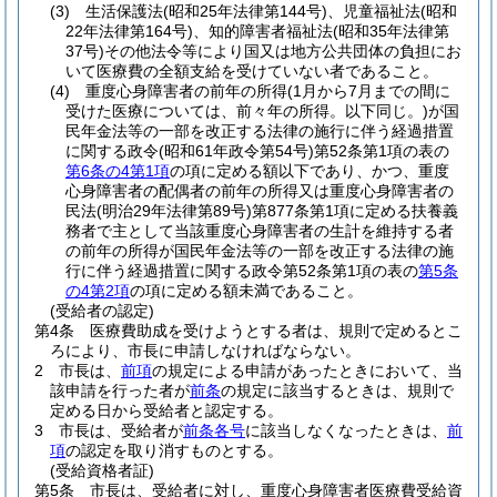
(3)
生活保護法
(昭和25年法律第144号)
、児童福祉法
(昭和
22年法律第164号)
、知的障害者福祉法
(昭和35年法律第
37号)
その他法令等により国又は地方公共団体の負担にお
いて医療費の全額支給を受けていない者であること。
(4)
重度心身障害者の前年の所得
(1月から7月までの間に
受けた医療については、前々年の所得。以下同じ。)
が国
民年金法等の一部を改正する法律の施行に伴う経過措置
に関する政令
(昭和61年政令第54号)
第52条第1項の表の
第6条の4第1項
の項に定める額以下であり、かつ、重度
心身障害者の配偶者の前年の所得又は重度心身障害者の
民法
(明治29年法律第89号)
第877条第1項に定める扶養義
務者で主として当該重度心身障害者の生計を維持する者
の前年の所得が国民年金法等の一部を改正する法律の施
行に伴う経過措置に関する政令第52条第1項の表の
第5条
の4第2項
の項に定める額未満であること。
(受給者の認定)
第4条
医療費助成を受けようとする者は、規則で定めるとこ
ろにより、市長に申請しなければならない。
2
市長は、
前項
の規定による申請があったときにおいて、当
該申請を行った者が
前条
の規定に該当するときは、規則で
定める日から受給者と認定する。
3
市長は、受給者が
前条各号
に該当しなくなったときは、
前
項
の認定を取り消すものとする。
(受給資格者証)
第5条
市長は、受給者に対し、重度心身障害者医療費受給資