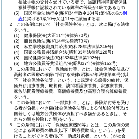
福祉手帳の交付を受けている者で、当該精神障害者保健
福祉手帳に記載されている障害の等級が1級であるもの
(5)
国民年金法施行令
(昭和34年政令184号)
第4条の6の
別
表
に掲げる1級10号又は11号に該当する者
2
この条例において「社会保険各法」とは、次に掲げる法律
をいう。
(1)
健康保険法
(大正11年法律第70号)
(2)
船員保険法
(昭和14年法律第73号)
(3)
私立学校教職員共済法
(昭和28年法律第245号)
(4)
国家公務員共済組合法
(昭和33年法律第128号)
(5)
国民健康保険法
(昭和33年法律第192号)
(6)
地方公務員等共済組合法
(昭和37年法律第152号)
3
この条例において「保険給付等」とは、社会保険各法及び
高齢者の医療の確保に関する法律
(昭和57年法律第80号)
(以
下「社会保険各法等」という。)
に規定する療養の給付、保
険外併用療養費、療養費、訪問看護療養費、家族療養費、
家族訪問看護療養費、高額療養費及び高額介護合算療養費
をいう。
4
この条例において「一部負担金」とは、保険給付等を受け
る者が負担すべき額
(社会保険各法等による付加給付等又は
国若しくは地方公共団体が負担すべき額があるときは、そ
れらの額を控除した額)
をいう。
5
この条例において「保険医療機関等」とは、この条例の規
定による医療費の助成
(以下「医療費助成」という。)
を受
けることができる者
(以下「助成対象者」という。)
が社会