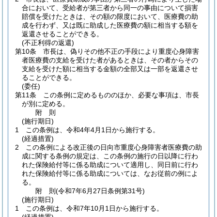
合において、受給者が第三者から同一の事由について損害
賠償を受けたときは、その額の限度において、医療費の助
成を行わず、又は既に助成した医療費の額に相当する額を
返還させることができる。
(不正利得の返還)
第10条
市長は、偽りその他不正の手段により重度心身障害
者医療費の支給を受けた者があるときは、その者からその
支給を受けた額に相当する金額の全部又は一部を返還させ
ることができる。
(委任)
第11条
この条例に定めるもののほか、必要な事項は、市長
が別に定める。
附
則
(施行期日)
1
この条例は、令和4年4月1日から施行する。
(経過措置)
2
この条例による改正後の日向市重度心身障害者医療費の助
成に関する条例の規定は、この条例の施行の日以降に行わ
れた保険給付等に係る助成について適用し、同日前に行わ
れた保険給付等に係る助成については、なお従前の例によ
る。
附
則
(令和7年6月27日
条例第31号)
(施行期日)
1
この条例は、令和7年10月1日から施行する。