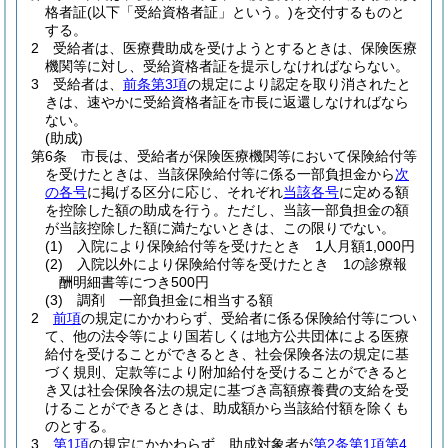
格者証
(以下「受給資格者証」という。)
を交付するものと
する。
2
受給者は、医療費助成を受けようとするときは、保険医療
機関等に対し、受給資格者証を提示しなければならない。
3
受給者は、
前条第3項
の規定により認定を取り消されたと
きは、速やかに受給資格者証を市長に返還しなければなら
ない。
(助成)
第6条
市長は、受給者が保険医療機関等において保険給付等
を受けたときは、当該保険給付等に係る一部負担金から
次
の各号
に掲げる区分に応じ、それぞれ
当該各号
に定める額
を控除した額の助成を行う。
ただし、当該一部負担金の額
が当該控除した額に満たないときは、この限りでない。
(1)
入院により保険給付等を受けたとき 1人月額1,000円
(2)
入院以外により保険給付等を受けたとき 1の診療報
酬明細書等につき500円
(3)
調剤 一部負担金に相当する額
2
前項
の規定にかかわらず、受給者に係る保険給付等につい
て、他の法令等により国若しくは地方公共団体による医療
給付を受けることができるとき、社会保険各法の規定に基
づく規則、定款等により附加給付を受けることができると
き又は社会保険各法の規定に基づき高額療養費の支給を受
けることができるときは、助成額から当該給付額を除くも
のとする。
3
第1項
の規定にかかわらず、助成対象者が
第2条第1項第4