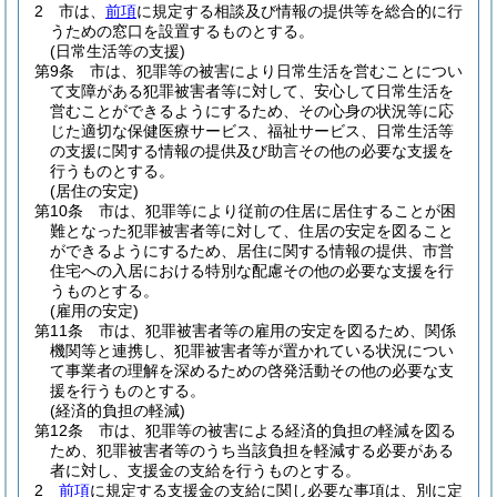
2
市は、
前項
に規定する相談及び情報の提供等を総合的に行
うための窓口を設置するものとする。
(日常生活等の支援)
第9条
市は、犯罪等の被害により日常生活を営むことについ
て支障がある犯罪被害者等に対して、安心して日常生活を
営むことができるようにするため、その心身の状況等に応
じた適切な保健医療サービス、福祉サービス、日常生活等
の支援に関する情報の提供及び助言その他の必要な支援を
行うものとする。
(居住の安定)
第10条
市は、犯罪等により従前の住居に居住することが困
難となった犯罪被害者等に対して、住居の安定を図ること
ができるようにするため、居住に関する情報の提供、市営
住宅への入居における特別な配慮その他の必要な支援を行
うものとする。
(雇用の安定)
第11条
市は、犯罪被害者等の雇用の安定を図るため、関係
機関等と連携し、犯罪被害者等が置かれている状況につい
て事業者の理解を深めるための啓発活動その他の必要な支
援を行うものとする。
(経済的負担の軽減)
第12条
市は、犯罪等の被害による経済的負担の軽減を図る
ため、犯罪被害者等のうち当該負担を軽減する必要がある
者に対し、支援金の支給を行うものとする。
2
前項
に規定する支援金の支給に関し必要な事項は、別に定