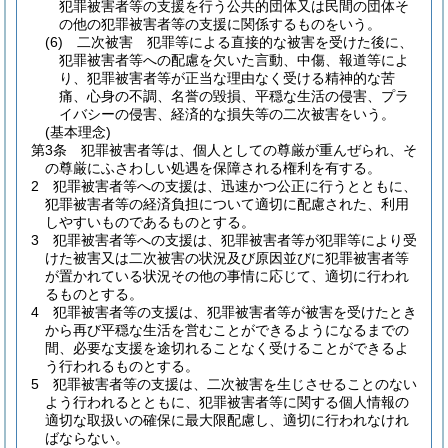
犯罪被害者等の支援を行う公共的団体又は民間の団体そ
の他の犯罪被害者等の支援に関係するものをいう。
(6)
二次被害 犯罪等による直接的な被害を受けた後に、
犯罪被害者等への配慮を欠いた言動、中傷、報道等によ
り、犯罪被害者等が正当な理由なく受ける精神的な苦
痛、心身の不調、名誉の毀損、平穏な生活の侵害、プラ
イバシーの侵害、経済的な損失等の二次被害をいう。
(基本理念)
第3条
犯罪被害者等は、個人としての尊厳が重んぜられ、そ
の尊厳にふさわしい処遇を保障される権利を有する。
2
犯罪被害者等への支援は、迅速かつ公正に行うとともに、
犯罪被害者等の経済負担について適切に配慮された、利用
しやすいものであるものとする。
3
犯罪被害者等への支援は、犯罪被害者等が犯罪等により受
けた被害又は二次被害の状況及び原因並びに犯罪被害者等
が置かれている状況その他の事情に応じて、適切に行われ
るものとする。
4
犯罪被害者等の支援は、犯罪被害者等が被害を受けたとき
から再び平穏な生活を営むことができるようになるまでの
間、必要な支援を途切れることなく受けることができるよ
う行われるものとする。
5
犯罪被害者等の支援は、二次被害を生じさせることのない
よう行われるとともに、犯罪被害者等に関する個人情報の
適切な取扱いの確保に最大限配慮し、適切に行われなけれ
ばならない。