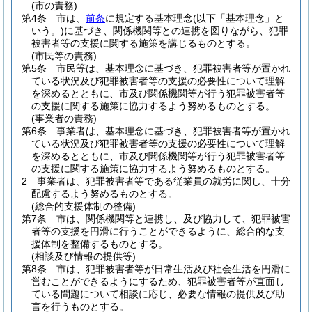
(市の責務)
第4条
市は、
前条
に規定する基本理念
(以下「基本理念」と
いう。)
に基づき、関係機関等との連携を図りながら、犯罪
被害者等の支援に関する施策を講じるものとする。
(市民等の責務)
第5条
市民等は、基本理念に基づき、犯罪被害者等が置かれ
ている状況及び犯罪被害者等の支援の必要性について理解
を深めるとともに、市及び関係機関等が行う犯罪被害者等
の支援に関する施策に協力するよう努めるものとする。
(事業者の責務)
第6条
事業者は、基本理念に基づき、犯罪被害者等が置かれ
ている状況及び犯罪被害者等の支援の必要性について理解
を深めるとともに、市及び閧係機関等が行う犯罪被害者等
の支援に関する施策に協力するよう努めるものとする。
2
事業者は、犯罪被害者等である従業員の就労に関し、十分
配慮するよう努めるものとする。
(総合的支援体制の整備)
第7条
市は、関係機関等と連携し、及び協力して、犯罪被害
者等の支援を円滑に行うことができるように、総合的な支
援体制を整備するものとする。
(相談及び情報の提供等)
第8条
市は、犯罪被害者等が日常生活及び社会生活を円滑に
営むことができるようにするため、犯罪被害者等が直面し
ている問題について相談に応じ、必要な情報の提供及び助
言を行うものとする。