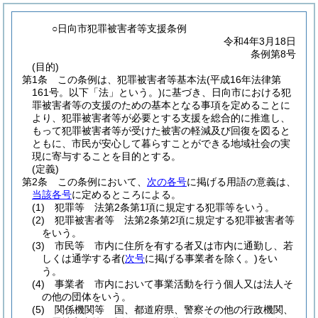
○日向市犯罪被害者等支援条例
令和4年3月18日
条例第8号
(目的)
第1条
この条例は、犯罪被害者等基本法
(平成16年法律第
161号。以下「法」という。)
に基づき、日向市における犯
罪被害者等の支援のための基本となる事項を定めることに
より、犯罪被害者等が必要とする支援を総合的に推進し、
もって犯罪被害者等が受けた被害の軽減及び回復を図ると
ともに、市民が安心して暮らすことができる地域社会の実
現に寄与することを目的とする。
(定義)
第2条
この条例において、
次の各号
に掲げる用語の意義は、
当該各号
に定めるところによる。
(1)
犯罪等 法第2条第1項に規定する犯罪等をいう。
(2)
犯罪被害者等 法第2条第2項に規定する犯罪被害者等
をいう。
(3)
市民等 市内に住所を有する者又は市内に通勤し、若
しくは通学する者
(
次号
に掲げる事業者を除く。)
をい
う。
(4)
事業者 市内において事業活動を行う個人又は法人そ
の他の団体をいう。
(5)
関係機関等 国、都道府県、警察その他の行政機関、