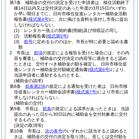
第7条
補助金の交付の決定を受けた申請者は、移住活動終了
後14日以内又は交付決定のあった年度の3月15日のいずれ
か早い期日までに、日向市移住促進レンタカー補助金活動
報告書
(
様式第4号
)
に、次に掲げる資料を添付し市長に提出
しなければならない。
(1)
レンタカー借上の契約書
(明細)
及び領収証の写し
(2)
活動報告書
(
様式第5号
)
(3)
前号
に定めるもののほか、市長が特に必要と認める書
類
2
市長は、
前項
の規定による報告を受けた場合には、その内
容を審査し、補助金の交付決定の内容等に適合すると認め
たときは、交付すべき補助金の額を確定し、日向市移住促
進レンタカー補助金交付額確定通知書
(
様式第6号
)
により、
当該申請者に通知するものとする。
(補助金の請求)
第8条
前条第2項
の規定による通知を受けた者は、日向市移
住促進レンタカー補助金請求書
(
様式第7号
)
により市長に請
求しなければならない。
(補助金の交付)
第9条
市長は、
前条
の規定による請求があったときは、当該
提出のあった日から30日以内に補助金を交付対象者に交付
するものとする。
(決定の取消等)
第10条
市長は、
次の各号
のいずれかに該当すると認めると
きは、補助金の交付の決定を取り消し、若しくは交付額を