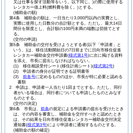
又は仕事を探す活動等をいう。以下同じ。)
の際に使用する
レンタカー借上料
(燃料費を除く。)
とする。
(補助金の額)
第4条
補助金の額は、一日当たり3,000円以内の実費とし、
実際に使用した日数分の合計額とする。
ただし、最大14日
間分を限度とし、合計額の100円未満の端数は切捨てとす
る。
(交付の申請)
第5条
補助金の交付を受けようとする者
(以下「申請者」と
いう。)
は、移住活動開始日の7日前までに日向市移住促進
レンタカー補助金交付申請書
(
様式第1号
)
に次に掲げる資料
を添え、市長に提出しなければならない。
(1)
移住相談受付シート
(移住計画シート)
(
様式第2号
)
(2)
申請者の身分が証明できる証明書等
(3)
前各号
に定めるもののほか、市長が特に必要と認める
書類
2
申請は、申請者一人当たり1回までとする。
ただし、同行
者がいる場合は、同行者についても申請したものとみなす
ものとする。
(交付の決定)
第6条
市長は、
前条
の規定による申請書の提出を受けたとき
は、その内容を審査し、補助金を交付すべきと認めたとき
は、その結果を日向市移住促進レンタカー補助金交付決定
通知書
(
様式第3号
)
により申請者に通知するものとする。
(補助金の額の確定)