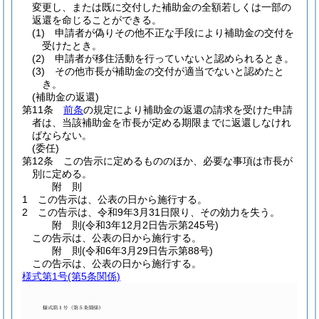
変更し、または既に交付した補助金の全額若しくは一部の
返還を命じることができる。
(1)
申請者が偽りその他不正な手段により補助金の交付を
受けたとき。
(2)
申請者が移住活動を行っていないと認められるとき。
(3)
その他市長が補助金の交付が適当でないと認めたと
き。
(補助金の返還)
第11条
前条
の規定により補助金の返還の請求を受けた申請
者は、当該補助金を市長が定める期限までに返還しなけれ
ばならない。
(委任)
第12条
この告示に定めるもののほか、必要な事項は市長が
別に定める。
附
則
1
この告示は、公表の日から施行する。
2
この告示は、令和9年3月31日限り、その効力を失う。
附
則
(令和3年12月2日
告示第245号)
この告示は、公表の日から施行する。
附
則
(令和6年3月29日
告示第88号)
この告示は、公表の日から施行する。
様式第1号
(第5条関係)