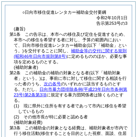
○日向市移住促進レンタカー補助金交付要綱
令和2年10月1日
告示第253号の3
(趣旨)
第1条
この告示は、本市への移住及び定住を促進するため、
本市への移住を希望する者に対し、予算の範囲内におい
て、日向市移住促進レンタカー補助金
(以下「補助金」とい
う。)
を交付することに関し、
補助金等の交付に関する規則
(昭和46年日向市規則第8号)
に定めるもののほか、必要な事
項を定めるものとする。
(補助対象者)
第2条
この補助金の補助の対象となる者
(以下「補助対象
者」という。)
は、事前に市に対して移住に関する相談を行
った者のうち、
次の各号
のいずれかに該当するものとす
る。
ただし、
日向市暴力団排除条例
(平成23年日向市条例第
23号)
第2条第3項
に規定する暴力団関係者は除くものとす
る。
(1)
現に県外に住所を有する者であって市内に移住を希望
しているもの
(2)
その他市長が特に必要と認める者
(補助対象経費)
第3条
この補助金の対象となる経費は、補助対象者が市内で
行う移住活動
(移住することを目的とした視察、面談、住居