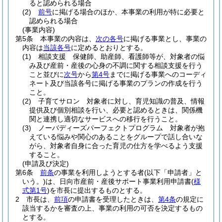
ると認められる場合
(2)
前号
に掲げる場合のほか、本事業の利用が特に必要と
認められる場合
(事業内容)
第5条
本事業の内容は、
次の各号
に掲げる事業とし、事業の
内容は
当該各号
に定めるとおりとする。
(1)
相談支援 保健師、助産師、看護師等が、対象者の悩
み及び産前・産後の心身の不調に関する相談支援を行う
こと並びに
次号
から
第4号
までに掲げる事業へのコーディ
ネート及び当該各号に掲げる事業のプランの作成を行う
こと。
(2)
子育てサロン 対象者に対し、育児知識の普及、情報
提供及び個別相談を行い、必要と認めるときは、関係機
関と連携し適切なサービスへの移行を行うこと。
(3)
ノーバディーズパーフェクトプログラム 対象者が抱
えている悩みや関心のあることをグループで話し合いな
がら、対象者自身に合った育児の仕方を学べるよう支援
すること。
(申請及び決定)
第6条
前条
の事業を利用しようとする者
(以下「申請者」と
いう。)
は、日向市産前・産後サポート事業利用申請書
(
様
式第1号
)
を市長に提出するものとする。
2
市長は、
前項
の申請書を受理したときは、
第4条
の規定に
該当するかを審査の上、事業の利用の可否を決定するもの
とする。