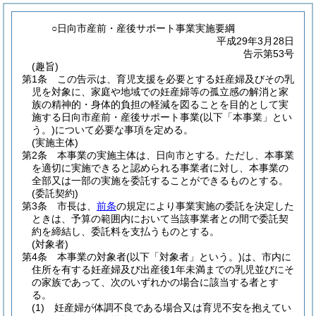
○日向市産前・産後サポート事業実施要綱
平成29年3月28日
告示第53号
(趣旨)
第1条
この告示は、育児支援を必要とする妊産婦及びその乳
児を対象に、家庭や地域での妊産婦等の孤立感の解消と家
族の精神的・身体的負担の軽減を図ることを目的として実
施する日向市産前・産後サポート事業
(以下「本事業」とい
う。)
について必要な事項を定める。
(実施主体)
第2条
本事業の実施主体は、日向市とする。
ただし、本事業
を適切に実施できると認められる事業者に対し、本事業の
全部又は一部の実施を委託することができるものとする。
(委託契約)
第3条
市長は、
前条
の規定により事業実施の委託を決定した
ときは、予算の範囲内において当該事業者との間で委託契
約を締結し、委託料を支払うものとする。
(対象者)
第4条
本事業の対象者
(以下「対象者」という。)
は、市内に
住所を有する妊産婦及び出産後1年未満までの乳児並びにそ
の家族であって、次のいずれかの場合に該当する者とす
る。
(1)
妊産婦が体調不良である場合又は育児不安を抱えてい