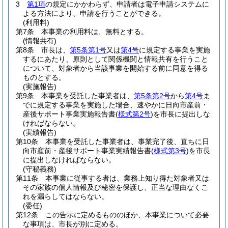
3
第1項
の規定にかかわらず、申請者は電子申請システムに
よる方法により、申請を行うことができる。
(利用料)
第7条
本事業の利用料は、無料とする。
(情報共有)
第8条
市長は、
第5条第1号
又は
第4号
に規定する事業を実施
するにあたり、原則として関係機関と情報共有を行うこと
について、対象者から当該事業を開始する前に同意を得る
ものとする。
(実施報告)
第9条
本事業を受託した事業者は、
第5条第2号
から
第4号
ま
でに規定する事業を実施した場合、速やかに日向市産前・
産後サポート事業実施報告書
(
様式第2号
)
を市長に提出しな
ければならない。
(実績報告)
第10条
本事業を受託した事業者は、事業完了後、直ちに日
向市産前・産後サポート事業実績報告書
(
様式第3号
)
を市長
に提出しなければならない。
(守秘義務)
第11条
本事業に従事する者は、業務上知り得た対象者又は
その家族の個人情報及び秘密を保護し、正当な理由なくこ
れを漏らしてはならない。
(委任)
第12条
この告示に定めるもののほか、本事業について必要
な事項は、市長が別に定める。