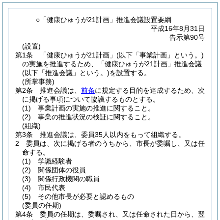
○「健康ひゅうが21計画」推進会議設置要綱
平成16年8月31日
告示第90号
(設置)
第1条
「健康ひゅうが21計画」
(以下「事業計画」という。)
の実施を推進するため、「健康ひゅうが21計画」推進会議
(以下「推進会議」という。)
を設置する。
(所掌事務)
第2条
推進会議は、
前条
に規定する目的を達成するため、次
に掲げる事項について協議するものとする。
(1)
事業計画の実施の推進に関すること。
(2)
事業の推進状況の検証に関すること。
(組織)
第3条
推進会議は、委員35人以内をもって組織する。
2
委員は、次に掲げる者のうちから、市長が委嘱し、又は任
命する。
(1)
学識経験者
(2)
関係団体の役員
(3)
関係行政機関の職員
(4)
市民代表
(5)
その他市長が必要と認めるもの
(委員の任期)
第4条
委員の任期は、委嘱され、又は任命された日から、翌