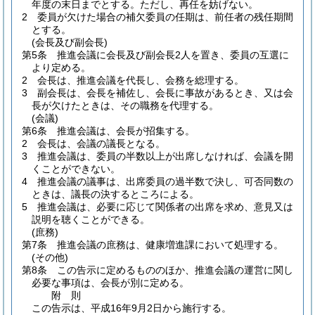
年度の末日までとする。
ただし、再任を妨げない。
2
委員が欠けた場合の補欠委員の任期は、前任者の残任期間
とする。
(会長及び副会長)
第5条
推進会議に会長及び副会長2人を置き、委員の互選に
より定める。
2
会長は、推進会議を代長し、会務を総理する。
3
副会長は、会長を補佐し、会長に事故があるとき、又は会
長が欠けたときは、その職務を代理する。
(会議)
第6条
推進会議は、会長が招集する。
2
会長は、会議の議長となる。
3
推進会議は、委員の半数以上が出席しなければ、会議を開
くことができない。
4
推進会議の議事は、出席委員の過半数で決し、可否同数の
ときは、議長の決するところによる。
5
推進会議は、必要に応じて関係者の出席を求め、意見又は
説明を聴くことができる。
(庶務)
第7条
推進会議の庶務は、健康増進課において処理する。
(その他)
第8条
この告示に定めるもののほか、推進会議の運営に関し
必要な事項は、会長が別に定める。
附
則
この告示は、平成16年9月2日から施行する。