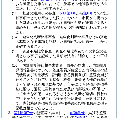
おり審査した限りにおいて、決算その他関係書類が法令
に適合し、かつ正確であること。
(13)
基金の運用状況審査
前項第1号
から
第6号
までの記
載事項のとおり審査した限りにおいて、市長から提出さ
れた基金の運用の状況を示す書類の計数が正確であると
認められ、基金の運用が確実かつ効率的に行われている
こと。
(14)
健全化判断比率審査 健全化判断比率及びその算定
の基礎となる事項を記載した書類が法令に適合し、かつ
正確であること。
(15)
資金不足比率審査 資金不足比率及びその算定の基
礎となる事項を記載した書類が法令に適合し、かつ正確
であること。
(16)
内部統制評価報告書審査 市長が作成した内部統制
評価報告書について、監査委員が確認した内部統制の整
備状況及び運用状況、評価に係る資料並びに監査委員が
行うこととされている監査、検査、審査その他の行為に
よって得られた知見に基づき、市長による評価が評価手
続に沿って適切に実施されたか及び内部統制の不備につ
いて重大な不備に当たるかどうかの判断が適切に行われ
ているかという観点から検証を行い審査した限りにおい
て、内部統制評価報告書の評価手続及び評価結果に係る
記載は相当であること。
3
第1項第7号
の監査等の結果には、
前項各号
に掲げる監査
等の種類に応じて、重要な点において
当該各号
に定める事