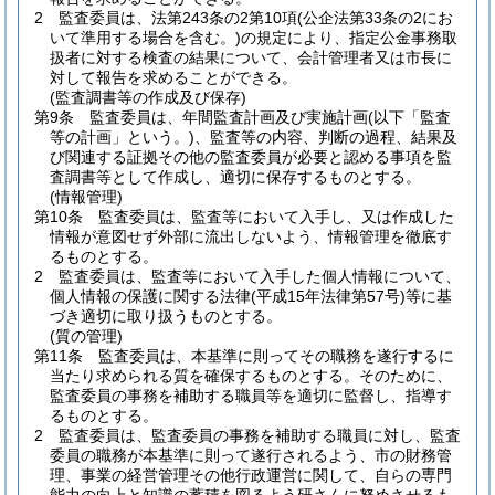
2
監査委員は、法第243条の2第10項
(公企法第33条の2にお
いて準用する場合を含む。)
の規定により、指定公金事務取
扱者に対する検査の結果について、会計管理者又は市長に
対して報告を求めることができる。
(監査調書等の作成及び保存)
第9条
監査委員は、年間監査計画及び実施計画
(以下「監査
等の計画」という。)
、監査等の内容、判断の過程、結果及
び関連する証拠その他の監査委員が必要と認める事項を監
査調書等として作成し、適切に保存するものとする。
(情報管理)
第10条
監査委員は、監査等において入手し、又は作成した
情報が意図せず外部に流出しないよう、情報管理を徹底す
るものとする。
2
監査委員は、監査等において入手した個人情報について、
個人情報の保護に関する法律
(平成15年法律第57号)
等に基
づき適切に取り扱うものとする。
(質の管理)
第11条
監査委員は、本基準に則ってその職務を遂行するに
当たり求められる質を確保するものとする。
そのために、
監査委員の事務を補助する職員等を適切に監督し、指導す
るものとする。
2
監査委員は、監査委員の事務を補助する職員に対し、監査
委員の職務が本基準に則って遂行されるよう、市の財務管
理、事業の経営管理その他行政運営に関して、自らの専門