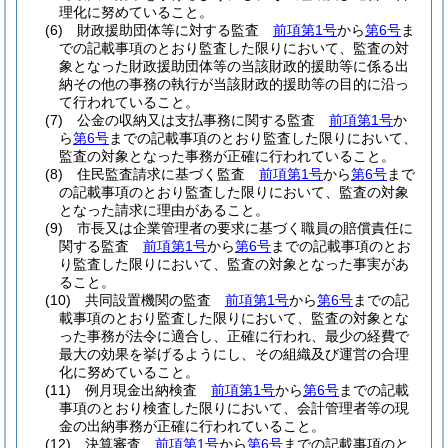
理化に努めていること。
(6)
財政援助団体等に対する監査
前項第1号
から
第6号
ま
での記載事項のとおり監査した限りにおいて、監査の対
象となった財政援助団体等の当該財政的援助等に係る出
納その他の事務の執行が当該財政的援助等の目的に沿っ
て行われていること。
(7)
公金の収納又は支払事務に関する監査
前項第1号
か
ら
第6号
までの記載事項のとおり監査した限りにおいて、
監査の対象となった事務が正確に行われていること。
(8)
住民監査請求に基づく監査
前項第1号
から
第6号
まで
の記載事項のとおり監査した限りにおいて、監査の対象
となった請求に理由があること。
(9)
市長又は企業管理者の要求に基づく職員の賠償責任に
関する監査
前項第1号
から
第6号
までの記載事項のとお
り監査した限りにおいて、監査の対象となった事実があ
ること。
(10)
共同設置機関の監査
前項第1号
から
第6号
までの記
載事項のとおり監査した限りにおいて、監査の対象とな
った事務が法令に適合し、正確に行われ、最少の経費で
最大の効果を挙げるようにし、その組織及び運営の合理
化に努めていること。
(11)
例月現金出納検査
前項第1号
から
第6号
までの記載
事項のとおり検査した限りにおいて、会計管理者等の現
金の出納事務が正確に行われていること。
(12)
決算審査
前項第1号
から
第6号
までの記載事項のと