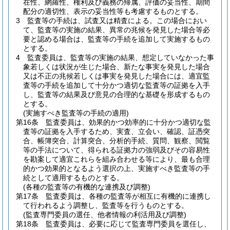
在性、網羅性、権利及び義務の帰属、評価の妥当性、期間
配分の適切性、表示の妥当性等も考慮するものとする。
3
監査等の手続は、試査又は精査による。
この場合におい
て、監査等の実施の結果、異常の兆候を発見した場合等必
要と認める場合は、監査等の手続を追加して実施するもの
とする。
4
監査委員は、監査等の実施の結果、想定していなかった事
象若しくは状況が生じた場合、新たな事実を発見した場合
又は不正の兆候若しくは事実を発見した場合には、適宜監
査等の手続を追加して十分かつ適切な監査等の証拠を入手
し、監査等の結果及び意見の合理的な基礎を形成するもの
とする。
(実施すべき監査等の手続の適用)
第16条
監査委員は、効果的かつ効率的に十分かつ適切な監
査等の証拠を入手するため、実査、立会い、確認、証憑突
合、帳簿突合、計算突合、分析的手続、質問、観察、閲覧
等の手法について、得られる証拠力の強弱及びその容易性
を勘案して適宜これらを組み合わせる等により、最も合理
的かつ効果的となるよう選択の上、実施すべき監査等の手
続として適用するものとする。
(各種の監査等の有機的な連携及び調整)
第17条
監査委員は、各種の監査等が相互に有機的に連携し
て行われるよう調整し、監査等を行うものとする。
(監査専門委員の選任、他者情報の利活用及び調整)
第18条
監査委員は、必要に応じて監査専門委員を選任し、