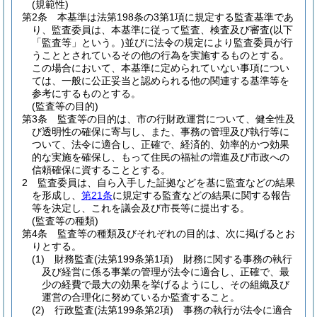
(規範性)
第2条
本基準は法第198条の3第1項に規定する監査基準であ
り、監査委員は、本基準に従って監査、検査及び審査
(以下
「監査等」という。)
並びに法令の規定により監査委員が行
うこととされているその他の行為を実施するものとする。
この場合において、本基準に定められていない事項につい
ては、一般に公正妥当と認められる他の関連する基準等を
参考にするものとする。
(監査等の目的)
第3条
監査等の目的は、市の行財政運営について、健全性及
び透明性の確保に寄与し、また、事務の管理及び執行等に
ついて、法令に適合し、正確で、経済的、効率的かつ効果
的な実施を確保し、もって住民の福祉の増進及び市政への
信頼確保に資することとする。
2
監査委員は、自ら入手した証拠などを基に監査などの結果
を形成し、
第21条
に規定する監査などの結果に関する報告
等を決定し、これを議会及び市長等に提出する。
(監査等の種類)
第4条
監査等の種類及びそれぞれの目的は、次に掲げるとお
りとする。
(1)
財務監査
(法第199条第1項)
財務に関する事務の執行
及び経営に係る事業の管理が法令に適合し、正確で、最
少の経費で最大の効果を挙げるようにし、その組織及び
運営の合理化に努めているか監査すること。
(2)
行政監査
(法第199条第2項)
事務の執行が法令に適合