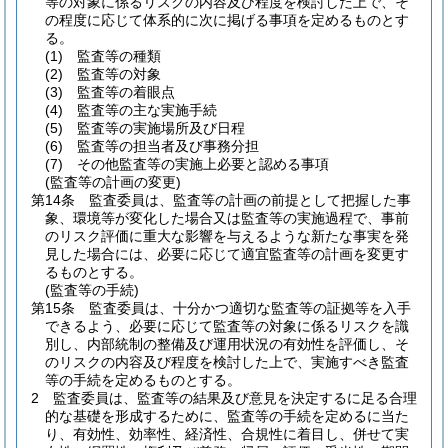
等の対象に係るリスクの内容及び程度を検討した上で、そ
の程度に応じて体系的に次に掲げる事項を定めるものとす
る。
(1)
監査等の種類
(2)
監査等の対象
(3)
監査等の着眼点
(4)
監査等の主な実施手続
(5)
監査等の実施場所及び日程
(6)
監査等の担当者及び事務分担
(7)
その他監査等の実施上必要と認める事項
(監査等の計画の変更)
第14条
監査委員は、監査等の計画の前提として把握した事
象、環境等が変化した場合又は監査等の実施過程で、事前
のリスク評価に重大な影響を与えるような新たな事実を発
見した場合には、必要に応じて適宜監査等の計画を変更す
るものとする。
(監査等の手続)
第15条
監査委員は、十分かつ適切な監査等の証拠等を入手
できるよう、必要に応じて監査等の対象に係るリスクを識
別し、内部統制の整備及び運用状況の有効性を評価し、そ
のリスクの内容及び程度を検討した上で、実施すべき監査
等の手続を定めるものとする。
2
監査委員は、監査等の結果及び意見を決定するに足る合理
的な基礎を形成するために、監査等の手続を定めるに当た
り、有効性、効率性、経済性、合規性に着目し、併せて実