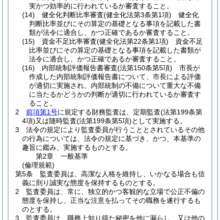
実かつ効率的に行われているか審査すること。
(14)
健全化判断比率審査
(健全化法第3条第1項)
健全化
判断比率並びにその算定の基礎となる事項を記載した書
類が法令に適合し、かつ正確であるか審査すること。
(15)
資金不足比率審査
(健全化法第22条第1項)
資金不足
比率並びにその算定の基礎となる事項を記載した書類が
法令に適合し、かつ正確であるか審査すること。
(16)
内部統制評価報告書審査
(法第150条第5項)
市長が
作成した内部統制評価報告書について、市長による評価
が適切に実施され、内部統制の不備について重大な不備
に当たるかどうかの判断が適切に行われているか審査す
ること。
2
前項第1号
に規定する財務監査は、定期監査
(法第199条第
4項)
又は随時監査
(法第199条第5項)
として実施する。
3
法令の規定により監査委員が行うこととされているその他
の行為については、法令の規定に基づき、かつ、本基準の
趣旨に鑑み、実施するものとする。
第2章
一般基準
(倫理規範)
第5条
監査委員は、高潔な人格を維持し、いかなる場合も信
義に則り誠実な態度を保持するものとする。
2
監査委員は、常に、独立的かつ客観的な立場で公正不偏の
態度を保持し、正当な注意を払ってその職務を遂行するも
のとする。
3
監査委員は、職務上知り得た秘密を他に漏らし、又は他の