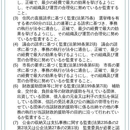
し、正確で、最少の経費で最大の効果を挙げるように
し、その組織及び運営の合理化に努めているか監査する
こと。
(3)
住民の直接請求に基づく監査
(法第75条)
選挙権を有
する者の50分の1以上の連署による請求に基づき、事務
の執行が法令に適合し、正確で、最少の経費で最大の効
果を挙げるようにし、その組織及び運営の合理化に努め
ているか監査すること。
(4)
議会の請求に基づく監査
(法第98条第2項)
議会の請
求に基づき、事務の執行が法令に適合し、正確で、最少
の経費で最大の効果を挙げるようにし、その組織及び運
営の合理化に努めているか監査すること。
(5)
市長の要求に基づく監査
(法第199条第6項)
市長の要
求に基づき、事務の執行が法令に適合し、正確で、最少
の経費で最大の効果を挙げるようにし、その組織及び運
営の合理化に努めているか監査すること。
(6)
財政援助団体等に対する監査
(法第199条第7項)
補助
金、交付金、負担金等の財政的援助を与えている団体、
出資している団体、借入金の元金又は利子の支払を保証
している団体、信託の受託者及び公の施設の管理を行わ
せている団体の当該財政的援助等に係る出納その他の事
務の執行が当該財政的援助等の目的に沿って行われてい
るか監査すること。
(7)
公金の収納又は支払事務に関する監査
(法第235条の2
第2項又は公企法第27条の2第1項)
監査委員が必要と認