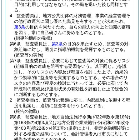
目的に利用してはならない。
その職を退いた後も同様とす
る。
4
監査委員は、地方公共団体の財務管理、事業の経営管理そ
の他行政運営に関し優れた識見を有することが求められ、
第3条
の目的を果たすため、自らの能力の向上と知識の蓄積
を図り、常に自己研さんに努めるものとする。
(指導的機能の発揮)
第6条
監査委員は、
第3条
の目的を果たすため、監査等の対
象組織に対し、適切に指導的機能を発揮するものとする。
(監査等の実施)
第7条
監査委員は、必要に応じて監査等の対象に係るリスク
(組織目的の達成を阻害する要因をいう。以下同じ。)
を識
別し、そのリスクの内容及び程度を検討した上で、効果的
かつ効率的に監査等を実施するものとする。
その場合のリ
スクの内容及び程度の検討に当たっては、必要に応じて内
部統制の整備及び運用状況の有効性を評価した上で総合的
に判断するものとする。
2
監査委員は、監査等の種類に応じ、内部統制に依拠する程
度を勘案し、適切に監査等を行うものとする。
(報告の徴取)
第8条
監査委員は、地方自治法施行令
(昭和22年政令第16号)
第168条の4第3項又は地方公営企業法施行令
(昭和27年政令
第403号)
第22条の4第3項の規定により、指定金融機関等に
対する検査の結果について、会計管理者又は市長に対して
報告を求めることができる。