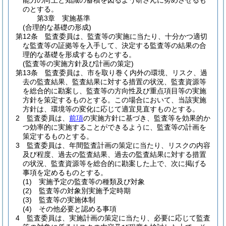
能力の向上と知識の蓄積を図るよう研さんに努めさせるも
のとする。
第3章
実施基準
(合理的な基礎の形成)
第12条
監査委員は、監査等の実施に当たり、十分かつ適切
な監査等の証拠等を入手して、決定する監査等の結果の合
理的な基礎を形成するものとする。
(監査等の実施方針及び計画の策定)
第13条
監査委員は、市を取り巻く内外の環境、リスク、過
去の監査結果、監査結果に対する措置の状況、監査資源等
を総合的に勘案し、監査等の方向性及び重点項目等の実施
方針を策定するものとする。
この場合において、当該実施
方針は、環境等の変化に応じて適宜見直すものとする。
2
監査委員は、
前項
の実施方針に基づき、監査等を効果的か
つ効率的に実施することができるように、監査等の計画を
策定するものとする。
3
監査委員は、年間監査計画の策定に当たり、リスクの内容
及び程度、過去の監査結果、過去の監査結果に対する措置
の状況、監査資源等を総合的に勘案した上で、次に掲げる
事項を定めるものとする。
(1)
実施予定の監査等の種類及び対象
(2)
監査等の対象別実施予定時期
(3)
監査等の実施体制
(4)
その他必要と認める事項
4
監査委員は、実施計画の策定に当たり、必要に応じて監査