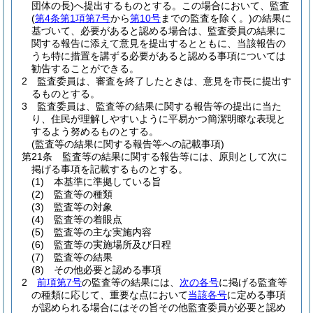
団体の長)
へ提出するものとする。
この場合において、監査
(
第4条第1項第7号
から
第10号
までの監査を除く。)
の結果に
基づいて、必要があると認める場合は、監査委員の結果に
関する報告に添えて意見を提出するとともに、当該報告の
うち特に措置を講ずる必要があると認める事項については
勧告することができる。
2
監査委員は、審査を終了したときは、意見を市長に提出す
るものとする。
3
監査委員は、監査等の結果に関する報告等の提出に当た
り、住民が理解しやすいように平易かつ簡潔明瞭な表現と
するよう努めるものとする。
(監査等の結果に関する報告等への記載事項)
第21条
監査等の結果に関する報告等には、原則として次に
掲げる事項を記載するものとする。
(1)
本基準に準拠している旨
(2)
監査等の種類
(3)
監査等の対象
(4)
監査等の着眼点
(5)
監査等の主な実施内容
(6)
監査等の実施場所及び日程
(7)
監査等の結果
(8)
その他必要と認める事項
2
前項第7号
の監査等の結果には、
次の各号
に掲げる監査等
の種類に応じて、重要な点において
当該各号
に定める事項
が認められる場合にはその旨その他監査委員が必要と認め