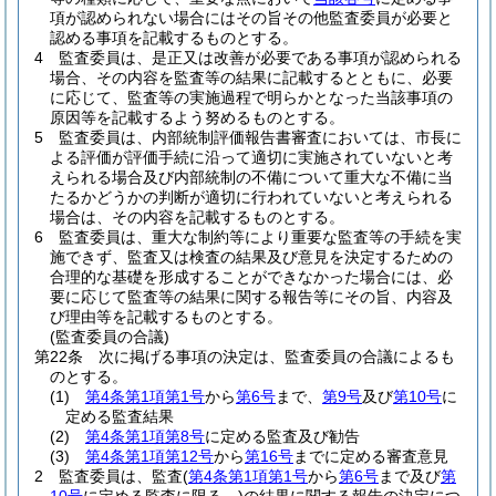
項が認められない場合にはその旨その他監査委員が必要と
認める事項を記載するものとする。
4
監査委員は、是正又は改善が必要である事項が認められる
場合、その内容を監査等の結果に記載するとともに、必要
に応じて、監査等の実施過程で明らかとなった当該事項の
原因等を記載するよう努めるものとする。
5
監査委員は、内部統制評価報告書審査においては、市長に
よる評価が評価手続に沿って適切に実施されていないと考
えられる場合及び内部統制の不備について重大な不備に当
たるかどうかの判断が適切に行われていないと考えられる
場合は、その内容を記載するものとする。
6
監査委員は、重大な制約等により重要な監査等の手続を実
施できず、監査又は検査の結果及び意見を決定するための
合理的な基礎を形成することができなかった場合には、必
要に応じて監査等の結果に関する報告等にその旨、内容及
び理由等を記載するものとする。
(監査委員の合議)
第22条
次に掲げる事項の決定は、監査委員の合議によるも
のとする。
(1)
第4条第1項第1号
から
第6号
まで、
第9号
及び
第10号
に
定める監査結果
(2)
第4条第1項第8号
に定める監査及び勧告
(3)
第4条第1項第12号
から
第16号
までに定める審査意見
2
監査委員は、監査
(
第4条第1項第1号
から
第6号
まで及び
第