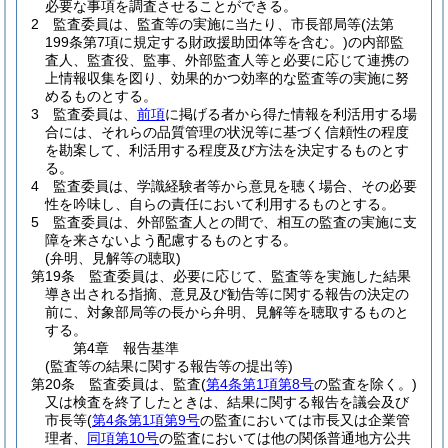
必要な事項を調査させることができる。
2
監査委員は、監査等の実施に当たり、市長部局等
(法第
199条第7項に規定する財政援助団体等を含む。)
の内部監
査人、監査役、監事、外部監査人等と必要に応じて連携の
上情報収集を図り、効果的かつ効率的な監査等の実施に努
めるものとする。
3
監査委員は、
前項
に掲げる者から得た情報を利活用する場
合には、それらの品質管理の状況等に基づく信頼性の程度
を勘案して、利活用する程度及び方法を決定するものとす
る。
4
監査委員は、学識経験者等から意見を聴く場合、その必要
性を吟味し、自らの責任において利用するものとする。
5
監査委員は、外部監査人との間で、相互の監査の実施に支
障を来さないよう配慮するものとする。
(弁明、見解等の聴取)
第19条
監査委員は、必要に応じて、監査等を実施した結果
導き出される指摘、意見及び勧告等に関する報告の決定の
前に、対象部局等の長から弁明、見解等を聴取するものと
する。
第4章
報告基準
(監査等の結果に関する報告等の提出等)
第20条
監査委員は、監査
(
第4条第1項第8号
の監査を除く。)
又は検査を終了したときは、結果に関する報告を議会及び
市長等
(
第4条第1項第9号
の監査においては市長又は企業管
理者、
同項第10号
の監査においては他の関係普通地方公共