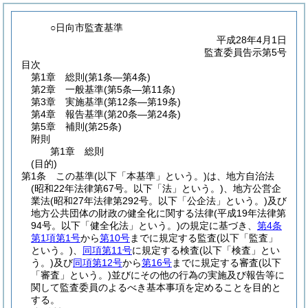
○日向市監査基準
平成28年4月1日
監査委員告示第5号
目次
第1章
総則
(第1条―第4条)
第2章
一般基準
(第5条―第11条)
第3章
実施基準
(第12条―第19条)
第4章
報告基準
(第20条―第24条)
第5章
補則
(第25条)
附則
第1章
総則
(目的)
第1条
この基準
(以下「本基準」という。)
は、地方自治法
(昭和22年法律第67号。以下「法」という。)
、地方公営企
業法
(昭和27年法律第292号。以下「公企法」という。)
及び
地方公共団体の財政の健全化に関する法律
(平成19年法律第
94号。以下「健全化法」という。)
の規定に基づき、
第4条
第1項第1号
から
第10号
までに規定する監査
(以下「監査」
という。)
、
同項第11号
に規定する検査
(以下「検査」とい
う。)
及び
同項第12号
から
第16号
までに規定する審査
(以下
「審査」という。)
並びにその他の行為の実施及び報告等に
関して監査委員のよるべき基本事項を定めることを目的と
する。