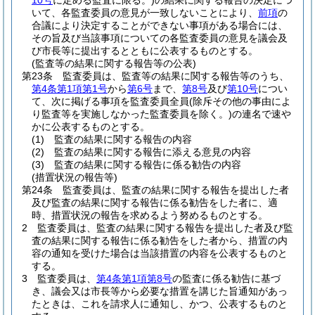
10号
に定める監査に限る。)
の結果に関する報告の決定につ
いて、各監査委員の意見が一致しないことにより、
前項
の
合議により決定することができない事項がある場合には、
その旨及び当該事項についての各監査委員の意見を議会及
び市長等に提出するとともに公表するものとする。
(監査等の結果に関する報告等の公表)
第23条
監査委員は、監査等の結果に関する報告等のうち、
第4条第1項第1号
から
第6号
まで、
第8号
及び
第10号
につい
て、次に掲げる事項を監査委員全員
(除斥その他の事由によ
り監査等を実施しなかった監査委員を除く。)
の連名で速や
かに公表するものとする。
(1)
監査の結果に関する報告の内容
(2)
監査の結果に関する報告に添える意見の内容
(3)
監査の結果に関する報告に係る勧告の内容
(措置状況の報告等)
第24条
監査委員は、監査の結果に関する報告を提出した者
及び監査の結果に関する報告に係る勧告をした者に、適
時、措置状況の報告を求めるよう努めるものとする。
2
監査委員は、監査の結果に関する報告を提出した者及び監
査の結果に関する報告に係る勧告をした者から、措置の内
容の通知を受けた場合は当該措置の内容を公表するものと
する。
3
監査委員は、
第4条第1項第8号
の監査に係る勧告に基づ
き、議会又は市長等から必要な措置を講じた旨通知があっ
たときは、これを請求人に通知し、かつ、公表するものと