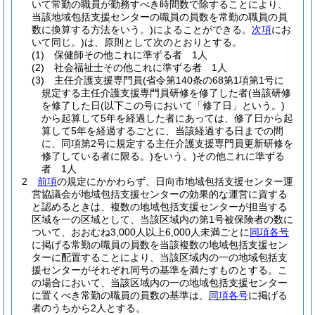
いて常勤の職員が勤務すべき時間数で除することにより、
当該地域包括支援センターの職員の員数を常勤の職員の員
数に換算する方法をいう。)
によることができる。
次項
にお
いて同じ。)
は、原則として次のとおりとする。
(1)
保健師その他これに準ずる者 1人
(2)
社会福祉士その他これに準ずる者 1人
(3)
主任介護支援専門員
(省令第140条の68第1項第1号に
規定する主任介護支援専門員研修を修了した者
(当該研修
を修了した日
(以下この号において「修了日」という。)
から起算して5年を経過した者にあっては、修了日から起
算して5年を経過するごとに、当該経過する日までの間
に、同項第2号に規定する主任介護支援専門員更新研修を
修了している者に限る。)
をいう。)
その他これに準ずる
者 1人
2
前項
の規定にかかわらず、日向市地域包括支援センター運
営協議会が地域包括支援センターの効果的な運営に資する
と認めるときは、複数の地域包括支援センターが担当する
区域を一の区域として、当該区域内の第1号被保険者の数に
ついて、おおむね3,000人以上6,000人未満ごとに
同項各号
に掲げる常勤の職員の員数を当該複数の地域包括支援セン
ターに配置することにより、当該区域内の一の地域包括支
援センターがそれぞれ同号の基準を満たすものとする。
こ
の場合において、当該区域内の一の地域包括支援センター
に置くべき常勤の職員の員数の基準は、
同項各号
に掲げる
者のうちから2人とする。