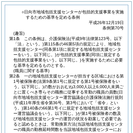
○日向市地域包括支援センターが包括的支援事業を実施
するための基準を定める条例
平成26年12月19日
条例第70号
(趣旨)
第1条
この条例は、介護保険法
(平成9年法律第123号。以下
「法」という。)
第115条の46第5項の規定により、地域包
括支援センター
(同条第1項に規定する地域包括支援センタ
ーをいう。以下同じ。)
が包括的支援事業
(同項に規定する
包括的支援事業をいう。以下同じ。)
を実施するために必要
な基準を定めるものとする。
(職員に関する基準)
第2条
一の地域包括支援センターが担当する区域における第
1号被保険者
(法第9条第1号に規定する第1号被保険者をい
う。以下同じ。)
の数がおおむね3,000人以上6,000人未満ご
とに置くべき専らその職務に従事する常勤の職員の員数
(日
向市地域包括支援センター運営協議会
(介護保険法施行規則
(平成11年厚生省令第36号。第3号において「省令」とい
う。)
第140条の66第1号イに規定する地域包括支援センタ
ー運営協議会をいう。以下同じ。)
が第1号被保険者の数及
び地域包括支援センターの運営の状況を勘案して必要であ
ると認めるときは、常勤換算方法
(当該地域包括支援センタ
ーの職員の勤務延時間数を当該地域包括支援センターにお