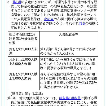
3
第1項
の規定にかかわらず、地理的条件その他の条件を勘
案して特定の生活圏域に一の地域包括支援センターを設置
することが必要であると日向市地域包括支援センター運営
協議会において認められた場合には、地域包括支援センタ
ーの人員配置基準は、
次の表
の左欄に掲げる担当する区域
における第1号被保険者の数に応じ、それぞれ
同表
の右欄に
定めるところによる。
担当する区域にお
人員配置基準
ける第1号被保険者
の数
おおむね1,000人未
第1項第1号から第3号までに掲げる者
満
のうちから1人又は2人
おおむね1,000人以
第1項第1号から第3号までに掲げる者
上2,000人未満
のうちから2人
(うち1人は専らその職
務に従事する常勤の職員とする。)
おおむね2,000人以
専らその職務に従事する常勤の第1項
上3,000人未満
第1号に掲げる者1人及び専らその職務
に従事する常勤の同項第2号又は第3号
に掲げる者のいずれか1人
(運営等に関する基準)
第3条
地域包括支援センターは、
前条第1項各号
に掲げる職
員が協働して包括的支援事業を実施することにより、各被