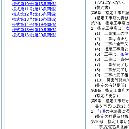
ければならない。
様式第10号
(第15条関係)
(誓約書)
様式第11号
(第16条関係)
第6条
指定工事店
様式第12号
(第16条関係)
(指定工事店の責務
様式第13号
(第16条関係)
第7条
指定工事店
様式第14号
(第19条関係)
2
指定工事店は、
様式第15号
(第19条関係)
(1)
工事施工の申
様式第16号
(第20条関係)
(2)
工事は適正な
(3)
工事の全部又
(4)
指定工事店と
(5)
工事は、
条例
(6)
工事は、責任
(7)
工事が完了し
(8)
工事が完了し
(9)
工事の完了後
(10)
災害等緊急
(指定の有効期間)
第8条
指定工事店
(指定の更新)
第9条
指定工事店
書を市長に提出し
2
前項
の申請書に
(指定の辞退及び異
第10条
指定工事店
工事店指定辞退届
(