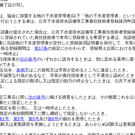
修了証の写し
は、協会に加盟する他の下水道管理者
(以下「他の下水道管理者」という
を行おうとする者は、公共下水道排水設備等工事責任技術者登録抹消申
申請書が提出された場合は、公共下水道排水設備等工事責任技術者登録
者に登録されていた責任技術者で本市に登録替えを希望する者は、当該他
書に当該他の下水道管理者が交付した登録抹消証明書を添付して、市長
に係る登録期間は、
第17条
の規定にかかわらず、登録替え以前における
一時停止)
任技術者が
次の各号
のいずれかに該当するときは、別に定める基準に基
ができる。
る法令、
条例
又はこの規程又は市長が定めるところに違反したとき。
不誠実な行為があるなど、市長が責任技術者として不適当と認めたとき
規定による指定の取消し又は指定の効力の停止をしたときは、公共下水
る。
定工事店に関し
次の各号
に掲げる措置をしたときは、その都度これを公
新たに指定したとき。
指定を取り消し、又は一時停止したとき。
指定の有効期間満了に際し継続して指定しなかったとき。
第1号
、
第2号
、
第5号
及び
第6号
の届出を受理したとき。
試験又は更新講習を実施しようとするときは、あらかじめ試験又は更新