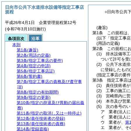
日向市公共下水道排水設備等指定工事店
規程
○日向市公共
平成26年4月1日 企業管理規程第12号
(趣旨)
(令和7年3月10日施行)
第1条
この規程は
(以下「指定工事店
条項目次
沿革
(用語の定義)
本則
第2条
この規程に
第1条
(趣旨)
(1)
排水設備等工
第2条
(用語の定義)
ついて許可を受
第3条
(指定工事店の要件)
(2)
公共下水道排
第4条
(指定の申請)
に登録したもの
第5条
(指定工事店証)
(指定工事店の要件
第6条
(誓約書)
第3条
指定工事店
第7条
(指定工事店の責務及び遵守事
(1)
責任技術者が
項)
(2)
工事の施工に
第8条
(指定の有効期間)
(3)
宮崎県内に営
第9条
(指定の更新)
(4)
本市及び営業
第10条
(指定の辞退及び異動の届出義
(5)
次の各号のい
務)
ア
業者
(法人
第11条
(指定の取消し又は一時停止)
イ
業者
(法人
第12条
(責任技術者の登録)
ウ
業者が、
第
第13条
(責任技術者の責務)
エ
業者が、そ
第14条
(登録資格)