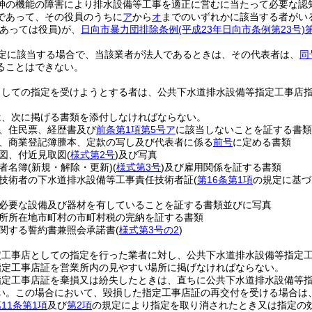
神の機能の障害により排水設備等工事を適正に営むに当たって必要な認
であって、その役員のうちに
ア
から
オ
までのいずれかに該当する者がい
にあっては役員)
が、
日向市暴力団排除条例
(平成23年日向市条例第23号)
定に該当する場合で、当該業者が法人であるときは、その代表者は、
同
ることはできない。
としての指定を受けようとする者は、公共下水道排水設備等指定工事店
は、次に掲げる書類を添付しなければならない。
、住民票、経歴書及び
前条第1項第5号ア
に該当しないことを証する書類
、商業登記簿謄本、定款の写し及び代表者に係る
前号
に定める書類
図、付近見取図
(
様式第2号
)
及び写真
者名簿
(新規・解除・更新)
(
様式第3号
)
及び雇用関係を証する書類
技術者の下水道排水設備等工事責任技術者証
(
第16条第1項
の規定に基づ
必要な設備及び器材を有していることを証する書類並びに写真
所所在地市町村の市町村税の完納を証する書類
関する誓約書兼照会承諾書
(
様式第3号の2
)
定工事店としての指定を行った業者に対し、公共下水道排水設備等指定
指定工事店証を営業所内の見やすい場所に掲げなければならない。
指定工事店証を棄損又は紛失したときは、直ちに公共下水道排水設備等
い。
この場合において、毀損した指定工事店証の再交付を受ける場合は
11条第1項
及び
第2項
の規定により指定を取り消されたとき又は指定の