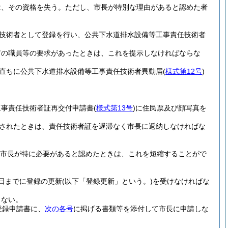
は、その資格を失う。
ただし、市長が特別な理由があると認めた者
技術者として登録を行い、公共下水道排水設備等工事責任技術者
市の職員等の要求があったときは、これを提示しなければならな
直ちに公共下水道排水設備等工事責任技術者異動届
(
様式第12号
)
工事責任技術者証再交付申請書
(
様式第13号
)
に住民票及び顔写真を
されたときは、責任技術者証を遅滞なく市長に返納しなければな
市長が特に必要があると認めたときは、これを短縮することがで
日までに登録の更新
(以下「登録更新」という。)
を受けなければな
らない。
登録申請書に、
次の各号
に掲げる書類等を添付して市長に申請しな