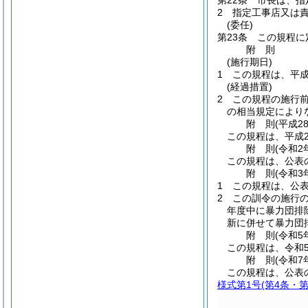
第22条
市長は、指
2
指定工事店又は
(委任)
第23条
この規程に
附
則
(施行期日)
1
この規程は、平成
(経過措置)
2
この規程の施行
の相当規定により
附
則
(平成2
この規程は、平成2
附
則
(令和2
この規程は、公表
附
則
(令和3
1
この規程は、公
2
この訓令の施行
年度中に暴力団排
新に併せて暴力団
附
則
(令和5
この規程は、令和
附
則
(令和7
この規程は、公表
様式第1号
(第4条・第