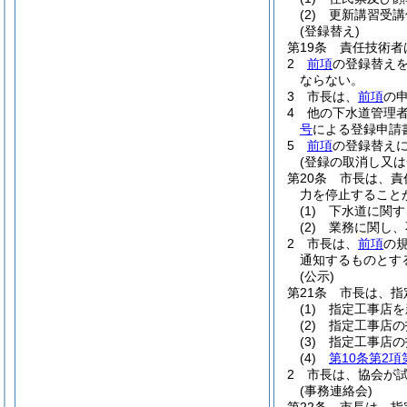
(2)
更新講習受講
(登録替え)
第19条
責任技術者
2
前項
の登録替え
ならない。
3
市長は、
前項
の
4
他の下水道管理
号
による登録申請
5
前項
の登録替え
(登録の取消し又は
第20条
市長は、責
力を停止すること
(1)
下水道に関す
(2)
業務に関し、
2
市長は、
前項
の
通知するものとす
(公示)
第21条
市長は、指
(1)
指定工事店を
(2)
指定工事店の
(3)
指定工事店の
(4)
第10条第2項
2
市長は、協会が
(事務連絡会)