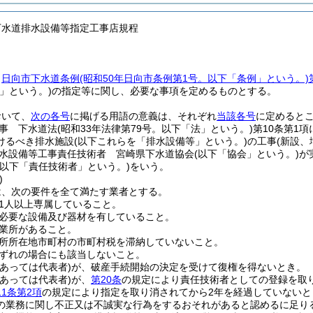
下水道排水設備等指定工事店規程
、
日向市下水道条例
(昭和50年日向市条例第1号。以下「条例」という。)
」という。)
の指定等に関し、必要な事項を定めるものとする。
おいて、
次の各号
に掲げる用語の意義は、それぞれ
当該各号
に定めると
事 下水道法
(昭和33年法律第79号。以下「法」という。)
第10条第1
けるべき排水施設
(以下これらを「排水設備等」という。)
の工事
(新設、
水設備等工事責任技術者 宮崎県下水道協会
(以下「協会」という。)
が
(以下「責任技術者」という。)
をいう。
)
は、次の要件を全て満たす業者とする。
1人以上専属していること。
必要な設備及び器材を有していること。
業所があること。
所所在地市町村の市町村税を滞納していないこと。
ずれの場合にも該当しないこと。
にあっては代表者)
が、破産手続開始の決定を受けて復権を得ないとき。
にあっては代表者)
が、
第20条
の規定により責任技術者としての登録を取
11条第2項
の規定により指定を取り消されてから2年を経過していないと
の業務に関し不正又は不誠実な行為をするおそれがあると認めるに足り