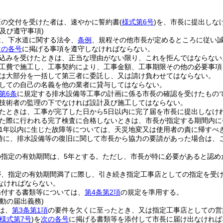
証の交付を受けた者は、速やかに誓約書
(
様式第6号
)
を、市長に提出しな
及び遵守事項)
は、下水道に関する法令、
条例
、規程その他市長が定めるところに従い
次の各号
に掲げる事項を遵守しなければならない。
込みを受けたときは、正当な理由がない限り、これを拒んではならない
工費で施工し、工事契約により、工事金額、工事期限その他の必要事項
は大部分を一括して第三者に委託し、又は請け負わせてはならない。
しての自己の名義を他の業者に貸与してはならない。
第6条
に規定する排水設備等工事の計画に係る市長の確認を受けたもの
技術者の監理の下でなければ設計及び施工してはならない。
たときは、工事が完了した日から5日以内に完了届を市長に提出しなけ
た際に行われる完了検査に合格しないときは、市長が指定する期間内に
1年以内に生じた故障等については、天災地変又は使用者の責に帰すべ
時に、排水設備等の復旧に関して市長から協力の要請があった場合は、
の指定の有効期間は、5年とする。
ただし、市長が特に必要があると認め
が、指定の有効期間満了に際し、引き続き指定工事店としての指定を受
なければならない。
添付する書類等については、
第4条第2項
の規定を準用する。
動の届出義務)
は、
第3条第1項
の要件を欠くに至ったとき、又は指定工事店としての営
様式第7号
)
を
次の各号
に掲げる書類等を添付して市長に届け出なければ