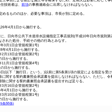
定工事店による適正な施工等を確保するため、定期又は必要に応じて事
責任技術者は、
前項
の事務連絡会に出席しなければならない。
定めるもののほか、必要な事項は、市長が別に定める。
26年4月1日から施行する。
前に、日向市公共下水道排水設備指定工事店規則
(平成10年日向市規則第2
なされた処分、手続その他の行為とみなす。
8年3月1日
企管規程第1号)
8年4月1日から施行する。
年2月13日
企管規程第2号)
の日から施行する。
年11月1日
企管規程第4号)
表の日から施行する。
の日
(以下「施行日」という。)
以前に第5条第1項の規定による指定を受け
除に関する誓約書兼照会承諾書を提出しなければならない。
ただし、令
排除に関する誓約書兼照会承諾書を提出すれば足りる。
年3月16日
企管規程第2号)
5年4月1日から施行する。
年3月10日
企管規程第1号)
の日から施行する。
9条関係)