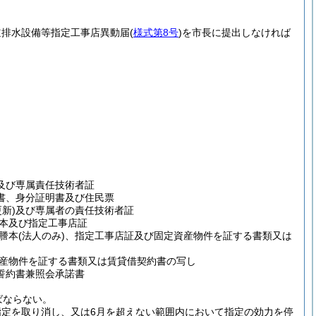
道排水設備等指定工事店異動届
(
様式第8号
)
を市長に提出しなければ
及び専属責任技術者証
書、身分証明書及び住民票
新)
及び専属者の責任技術者証
本及び指定工事店証
謄本
(法人のみ)
、指定工事店証及び固定資産物件を証する書類又は
産物件を証する書類又は賃貸借契約書の写し
誓約書兼照会承諾書
ばならない。
定を取り消し、又は6月を超えない範囲内において指定の効力を停