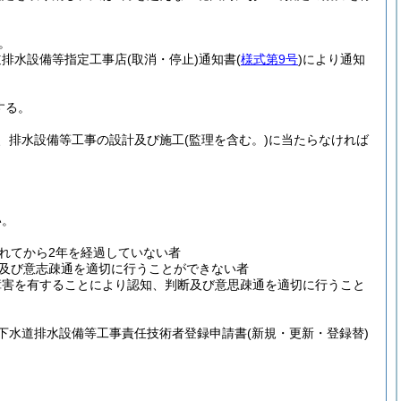
。
道排水設備等指定工事店
(取消・停止)
通知書
(
様式第9号
)
により通知
する。
、排水設備等工事の設計及び施工
(監理を含む。)
に当たらなければ
い。
れてから2年を経過していない者
及び意志疎通を適切に行うことができない者
障害を有することにより認知、判断及び意思疎通を適切に行うこと
下水道排水設備等工事責任技術者登録申請書
(新規・更新・登録替)