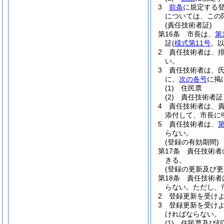
3
前条
に規定する
については、この
(責任技術者証)
第16条
市長は、
第
証
(
様式第11号
。以
2
責任技術者は、
い。
3
責任技術者は、
に、
次の各号
に掲
(1)
住民票
(2)
責任技術者証
4
責任技術者は、
添付して、市長に
5
責任技術者は、
第
らない。
(登録の有効期間)
第17条
責任技術者
きる。
(登録の更新及び更
第18条
責任技術者
らない。
ただし、
2
登録更新を受け
3
登録更新を受け
ければならない。
(1)
住民票及び顔