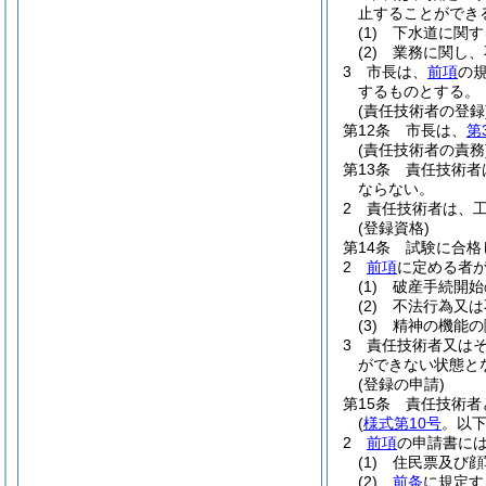
止することができ
(1)
下水道に関す
(2)
業務に関し、
3
市長は、
前項
の
するものとする。
(責任技術者の登録
第12条
市長は、
第
(責任技術者の責務
第13条
責任技術者
ならない。
2
責任技術者は、
(登録資格)
第14条
試験に合格
2
前項
に定める者
(1)
破産手続開始
(2)
不法行為又は
(3)
精神の機能の
3
責任技術者又は
ができない状態と
(登録の申請)
第15条
責任技術者
(
様式第10号
。以下
2
前項
の申請書に
(1)
住民票及び顔
(2)
前条
に規定す