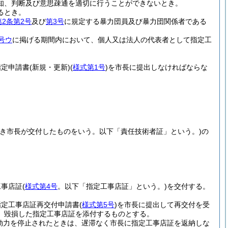
知、判断及び意思疎通を適切に行うことができないとき。
るとき。
第2条第2号
及び
第3号
に規定する暴力団員及び暴力団関係者である
号ウ
に掲げる期間内において、個人又は法人の代表者として指定工
指定申請書
(新規・更新)
(
様式第1号
)
を市長に提出しなければならな
き市長が交付したものをいう。以下「責任技術者証」という。)
の
工事店証
(
様式第4号
。以下「指定工事店証」という。)
を交付する。
指定工事店証再交付申請書
(
様式第5号
)
を市長に提出して再交付を受
、毀損した指定工事店証を添付するものとする。
効力を停止されたときは、遅滞なく市長に指定工事店証を返納しな