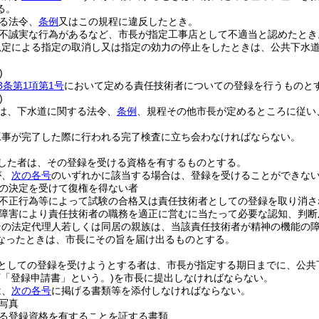
る。
る法令、
条例
又はこの規程に違反したとき。
不誠実な行為があるなど、市長が指定工事店として不適当と認めたとき
規定による指定の取消し又は指定の効力の停止をしたときは、公共下水
)
3条第1項第1号
において定める責任技術者についての登録を行うものと
)
は、下水道に関する法令、
条例
、規程その他市長が定めるところに従い
工事が完了した際に行われる完了検査に立ち会わなければならない。
した者は、その登録を受ける資格を有するものとする。
が、
次の各号
のいずれかに該当する場合は、登録を受けることができな
の決定を受けて復権を得ない者
不正行為等によって試験の合格又は責任技術者としての登録を取り消さ
障害により責任技術者の職務を適正に営むに当たって必要な認知、判断
その法定代理人若しくは同居の親族は、当該責任技術者が精神の機能の
なったときは、市長にその旨を届け出るものとする。
としての登録を受けようとする者は、市長が指定する期日までに、公共
「登録申請書」という。)
を市長に提出しなければならない。
は、
次の各号
に掲げる書類等を添付しなければならない。
写真
る登録資格を有することを証する書類