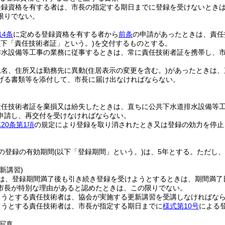
登録資格を有する者は、市長の指定する期日までに登録を受けないとき
限りでない。
14条
に定める登録資格を有する者から
前条
の申請があったときは、責任
下「責任技術者証」という。)
を交付するものとする。
排水設備等工事の業務に従事するときは、常に責任技術者証を携帯し、
氏名、住所又は勤務先に異動
(住居表示の変更を含む。)
があったときは、
げる書類等を添付して、市長に届け出なければならない。
責任技術者証を棄損又は紛失したときは、直ちに公共下水道排水設備等
申請し、再交付を受けなければならない。
20条第1項
の規定により登録を取り消されたとき又は登録の効力を停止
の登録の有効期間
(以下「登録期間」という。)
は、5年とする。
ただし、
新講習)
は、登録期間満了後も引き続き登録を受けようとするときは、期間満了
市長が特別な理由があると認めたときは、この限りでない。
ようとする責任技術者は、協会が実施する更新講習を受講しなければな
ようとする責任技術者は、市長が指定する期日までに
様式第10号
による
写真