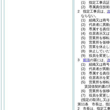
(1)
指定工事店証
(2)
専属責任技術
2
指定工事店は、
ならない。
(1)
組織又は商号
(2)
代表者に異動
(3)
専属する責任
(4)
住居表示又は
(5)
営業所を移転
(6)
営業所を仮移
(7)
営業を休止し
(8)
休止していた
(9)
役員を変更し
3
前項
の届には、
(1)
組織又は商号
(2)
代表者が異動
(3)
専属する責任
(4)
住居表示を変
(5)
営業所を移転
賃貸借契約書の
(6)
営業所を仮移
(7)
役員を変更し
(指定の取消し又は
第11条
市長は、指
2
市長は、指定工