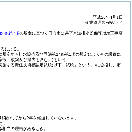
平成26年4月1日
企業管理規程第12号
第8条第2項
の規定に基づく日向市公共下水道排水設備等指定工事店
ころによる。
項に規定する排水設備及び同法第24条第1項の規定によりその設置に
増設、改築及び撤去を含む。)
をいう。
実施する責任技術者認定試験
(以下「試験」という。)
に合格し、市
り消されてから2年を経過していないとき。
き。
る相当の理由があるとき。