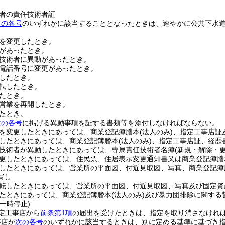
者の責任技術者証
次の各号
のいずれかに該当することとなったときは、速やかに公共下水
を変更したとき。
があったとき。
技術者に異動があったとき。
電話番号に変更があったとき。
したとき。
転したとき。
たとき。
営業を再開したとき。
たとき。
次の各号
に掲げる異動事項を証する書類等を添付しなければならない。
を変更したときにあっては、商業登記簿謄本
(法人のみ)
、指定工事店証
したときにあっては、商業登記簿謄本
(法人のみ)
、指定工事店証、経歴
技術者が異動したときにあっては、専属責任技術者名簿
(新規・解除・更
更したときにあっては、住民票、住居表示変更通知書又は商業登記簿謄
したときにあっては、営業所の平面図、付近見取図、写真、商業登記簿
写し
転したときにあっては、営業所の平面図、付近見取図、写真及び固定資
たときにあっては、商業登記簿謄本
(法人のみ)
及び暴力団排除に関する
一時停止)
定工事店から
前条第1項
の届出を受けたときは、指定を取り消さなけれ
事店が
次の各号
のいずれかに該当するときは、別に定める基準に基づき指