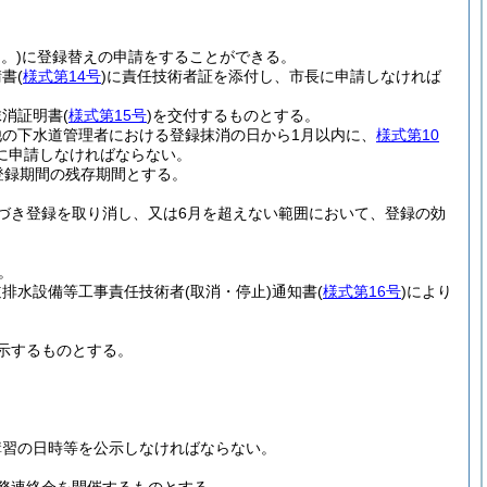
。)
に登録替えの申請をすることができる。
請書
(
様式第14号
)
に責任技術者証を添付し、市長に申請しなければ
抹消証明書
(
様式第15号
)
を交付するものとする。
の下水道管理者における登録抹消の日から1月以内に、
様式第10
に申請しなければならない。
登録期間の残存期間とする。
づき登録を取り消し、又は6月を超えない範囲において、登録の効
。
道排水設備等工事責任技術者
(取消・停止)
通知書
(
様式第16号
)
により
示するものとする。
講習の日時等を公示しなければならない。