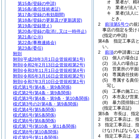
オ
業者が、精
第15条
(登録の申請)
カ
業者が法人
第16条
(責任技術者証)
キ
業者
(法人
第17条
(登録の有効期間)
とき。
第18条
(登録の更新及び更新講習)
2
前項第5号ウ
の規
第19条
(登録替え)
事店の指定を受け
第20条
(登録の取消し又は一時停止)
(指定の申請)
第21条
(公示)
第4条
指定工事店
第22条
(事務連絡会)
い。
第23条
(委任)
2
前項
の申請書に
附則
(1)
個人の場合は
附則
(平成28年3月1日企管規程第1号)
(2)
法人の場合は
附則
(令和2年2月13日企管規程第2号)
(3)
営業所の平面
附則
(令和3年11月1日企管規程第4号)
(4)
専属責任技術
附則
(令和5年3月16日企管規程第2号)
(5)
専属する責任
附則
(令和7年3月10日企管規程第1号)
写し
様式第1号
(第4条・第9条関係)
(6)
工事の施工に
様式第2号
(第4条・第9条関係)
(7)
本市及び営業
様式第3号
(第4条・第9条・第10条関係)
(8)
暴力団排除に
様式第3号の2
(第4条・第9条関係)
(指定工事店証)
様式第4号
(第5条関係)
第5条
市長は、指
様式第5号
(第5条関係)
2
指定工事店は、
様式第6号
(第6条関係)
3
指定工事店は、
様式第7号
(第10条・第11条関係)
けなければならな
様式第8号
(第10条関係)
4
指定工事店は、
第
様式第9号
(第11条関係)