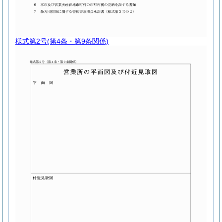
様式第2号
(第4条・第9条関係)