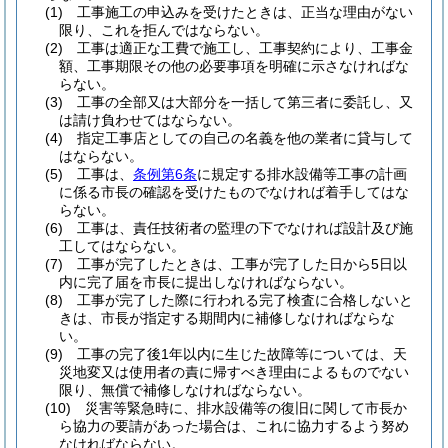
(1)
工事施工の申込みを受けたときは、正当な理由がない
限り、これを拒んではならない。
(2)
工事は適正な工費で施工し、工事契約により、工事金
額、工事期限その他の必要事項を明確に示さなければな
らない。
(3)
工事の全部又は大部分を一括して第三者に委託し、又
は請け負わせてはならない。
(4)
指定工事店としての自己の名義を他の業者に貸与して
はならない。
(5)
工事は、
条例第6条
に規定する排水設備等工事の計画
に係る市長の確認を受けたものでなければ着手してはな
らない。
(6)
工事は、責任技術者の監理の下でなければ設計及び施
工してはならない。
(7)
工事が完了したときは、工事が完了した日から5日以
内に完了届を市長に提出しなければならない。
(8)
工事が完了した際に行われる完了検査に合格しないと
きは、市長が指定する期間内に補修しなければならな
い。
(9)
工事の完了後1年以内に生じた故障等については、天
災地変又は使用者の責に帰すべき理由によるものでない
限り、無償で補修しなければならない。
(10)
災害等緊急時に、排水設備等の復旧に関して市長か
ら協力の要請があった場合は、これに協力するよう努め
なければならない。