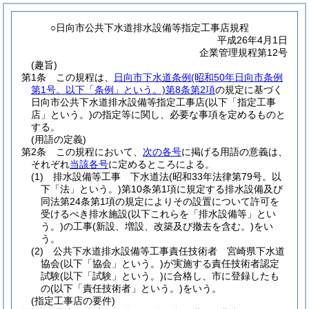
○日向市公共下水道排水設備等指定工事店規程
平成26年4月1日
企業管理規程第12号
(趣旨)
第1条
この規程は、
日向市下水道条例
(昭和50年日向市条例
第1号。以下「条例」という。)
第8条第2項
の規定に基づく
日向市公共下水道排水設備等指定工事店
(以下「指定工事
店」という。)
の指定等に関し、必要な事項を定めるものと
する。
(用語の定義)
第2条
この規程において、
次の各号
に掲げる用語の意義は、
それぞれ
当該各号
に定めるところによる。
(1)
排水設備等工事 下水道法
(昭和33年法律第79号。以
下「法」という。)
第10条第1項に規定する排水設備及び
同法第24条第1項の規定によりその設置について許可を
受けるべき排水施設
(以下これらを「排水設備等」とい
う。)
の工事
(新設、増設、改築及び撤去を含む。)
をい
う。
(2)
公共下水道排水設備等工事責任技術者 宮崎県下水道
協会
(以下「協会」という。)
が実施する責任技術者認定
試験
(以下「試験」という。)
に合格し、市に登録したも
の
(以下「責任技術者」という。)
をいう。
(指定工事店の要件)