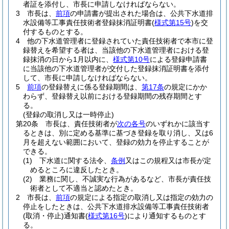
者証を添付し、市長に申請しなければならない。
3
市長は、
前項
の申請書が提出された場合は、公共下水道排
水設備等工事責任技術者登録抹消証明書
(
様式第15号
)
を交
付するものとする。
4
他の下水道管理者に登録されていた責任技術者で本市に登
録替えを希望する者は、当該他の下水道管理者における登
録抹消の日から1月以内に、
様式第10号
による登録申請書
に当該他の下水道管理者が交付した登録抹消証明書を添付
して、市長に申請しなければならない。
5
前項
の登録替えに係る登録期間は、
第17条
の規定にかか
わらず、登録替え以前における登録期間の残存期間とす
る。
(登録の取消し又は一時停止)
第20条
市長は、責任技術者が
次の各号
のいずれかに該当す
るときは、別に定める基準に基づき登録を取り消し、又は6
月を超えない範囲において、登録の効力を停止することが
できる。
(1)
下水道に関する法令、
条例
又はこの規程又は市長が定
めるところに違反したとき。
(2)
業務に関し、不誠実な行為があるなど、市長が責任技
術者として不適当と認めたとき。
2
市長は、
前項
の規定による指定の取消し又は指定の効力の
停止をしたときは、公共下水道排水設備等工事責任技術者
(取消・停止)
通知書
(
様式第16号
)
により通知するものとす
る。