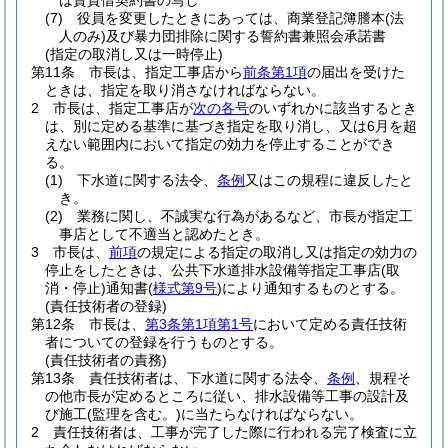
は賃貸借契約書の写し
(7)
役員を変更したときにあっては、商業登記簿謄本
(法
人のみ)
及び暴力団排除に関する誓約書兼照会承諾書
(指定の取消し又は一時停止)
第11条
市長は、指定工事店から
前条第1項
の届出を受けた
ときは、指定を取り消さなければならない。
2
市長は、指定工事店が
次の各号
のいずれかに該当するとき
は、別に定める基準に基づき指定を取り消し、又は6月を超
えない範囲内において指定の効力を停止することができ
る。
(1)
下水道に関する法令、
条例
又はこの規程に違反したと
き。
(2)
業務に関し、不誠実な行為があるなど、市長が指定工
事店として不適当と認めたとき。
3
市長は、
前項
の規定による指定の取消し又は指定の効力の
停止をしたときは、公共下水道排水設備等指定工事店
(取
消・停止)
通知書
(
様式第9号
)
により通知するものとする。
(責任技術者の登録)
第12条
市長は、
第3条第1項第1号
において定める責任技術
者についての登録を行うものとする。
(責任技術者の責務)
第13条
責任技術者は、下水道に関する法令、
条例
、規程そ
の他市長が定めるところに従い、排水設備等工事の設計及
び施工
(監理を含む。)
に当たらなければならない。
2
責任技術者は、工事が完了した際に行われる完了検査に立