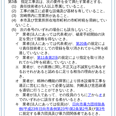
第3条
指定工事店は、次の要件を全て満たす業者とする。
(1)
責任技術者が1人以上専属していること。
(2)
工事の施工に必要な設備及び器材を有していること。
(3)
宮崎県内に営業所があること。
(4)
本市及び営業所所在地市町村の市町村税を滞納してい
ないこと。
(5)
次の各号のいずれの場合にも該当しないこと。
ア
業者
(法人にあっては代表者)
が、破産手続開始の決
定を受けて復権を得ないとき。
イ
業者
(法人にあっては代表者)
が、
第20条
の規定によ
り責任技術者としての登録を取り消されてから2年を経
過していないとき。
ウ
業者が、
第11条第2項
の規定により指定を取り消さ
れてから2年を経過していないとき。
エ
業者が、その業務に関し不正又は不誠実な行為をす
るおそれがあると認めるに足りる相当の理由があると
き。
オ
業者が、精神の機能の障害により排水設備等工事を
適正に営むに当たって必要な認知、判断及び意思疎通
を適切に行うことができないとき。
カ
業者が法人であって、その役員のうちに
ア
から
オ
ま
でのいずれかに該当する者がいるとき。
キ
業者
(法人にあっては役員)
が、
日向市暴力団排除条
例
(平成23年日向市条例第23号)
第2条第2号
及び
第3号
に規定する暴力団員及び暴力団関係者であるとき。