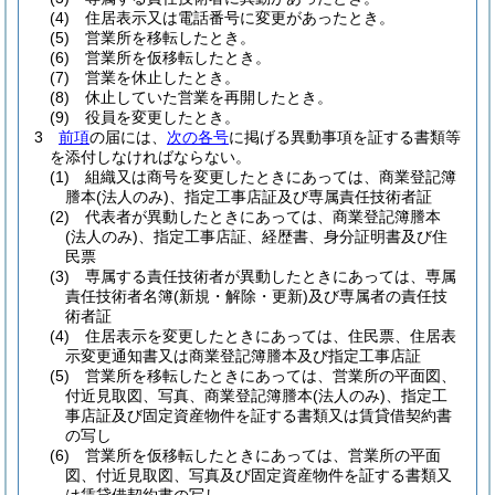
(4)
住居表示又は電話番号に変更があったとき。
(5)
営業所を移転したとき。
(6)
営業所を仮移転したとき。
(7)
営業を休止したとき。
(8)
休止していた営業を再開したとき。
(9)
役員を変更したとき。
3
前項
の届には、
次の各号
に掲げる異動事項を証する書類等
を添付しなければならない。
(1)
組織又は商号を変更したときにあっては、商業登記簿
謄本
(法人のみ)
、指定工事店証及び専属責任技術者証
(2)
代表者が異動したときにあっては、商業登記簿謄本
(法人のみ)
、指定工事店証、経歴書、身分証明書及び住
民票
(3)
専属する責任技術者が異動したときにあっては、専属
責任技術者名簿
(新規・解除・更新)
及び専属者の責任技
術者証
(4)
住居表示を変更したときにあっては、住民票、住居表
示変更通知書又は商業登記簿謄本及び指定工事店証
(5)
営業所を移転したときにあっては、営業所の平面図、
付近見取図、写真、商業登記簿謄本
(法人のみ)
、指定工
事店証及び固定資産物件を証する書類又は賃貸借契約書
の写し
(6)
営業所を仮移転したときにあっては、営業所の平面
図、付近見取図、写真及び固定資産物件を証する書類又