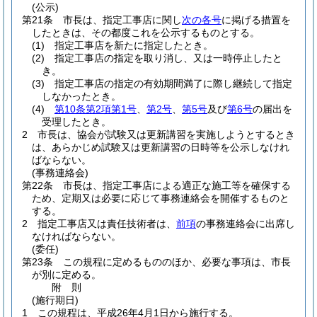
(公示)
第21条
市長は、指定工事店に関し
次の各号
に掲げる措置を
したときは、その都度これを公示するものとする。
(1)
指定工事店を新たに指定したとき。
(2)
指定工事店の指定を取り消し、又は一時停止したと
き。
(3)
指定工事店の指定の有効期間満了に際し継続して指定
しなかったとき。
(4)
第10条第2項第1号
、
第2号
、
第5号
及び
第6号
の届出を
受理したとき。
2
市長は、協会が試験又は更新講習を実施しようとするとき
は、あらかじめ試験又は更新講習の日時等を公示しなけれ
ばならない。
(事務連絡会)
第22条
市長は、指定工事店による適正な施工等を確保する
ため、定期又は必要に応じて事務連絡会を開催するものと
する。
2
指定工事店又は責任技術者は、
前項
の事務連絡会に出席し
なければならない。
(委任)
第23条
この規程に定めるもののほか、必要な事項は、市長
が別に定める。
附
則
(施行期日)
1
この規程は、平成26年4月1日から施行する。