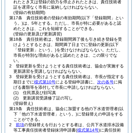
れたとき又は登録の効力を停止されたときは、責任技術者
証を遅滞なく市長に返納しなければならない。
(登録の有効期間)
第17条
責任技術者の登録の有効期間
(以下「登録期間」とい
う。)
は、5年とする。
ただし、市長が特に必要があると認
めたときは、これを短縮することができる。
(登録の更新及び更新講習)
第18条
責任技術者は、登録期間満了後も引き続き登録を受
けようとするときは、期間満了日までに登録の更新
(以下
「登録更新」という。)
を受けなければならない。
ただし、
市長が特別な理由があると認めたときは、この限りでな
い。
2
登録更新を受けようとする責任技術者は、協会が実施する
更新講習を受講しなければならない。
3
登録更新を受けようとする責任技術者は、市長が指定する
期日までに
様式第10号
による登録申請書に、
次の各号
に掲
げる書類等を添付して市長に申請しなければならない。
(1)
住民票及び顔写真
(2)
更新講習受講修了証の写し
(登録替え)
第19条
責任技術者は、協会に加盟する他の下水道管理者
(以
下「他の下水道管理者」という。)
に登録替えの申請をする
ことができる。
2
前項
の登録替えを行おうとする者は、公共下水道排水設備
等工事責任技術者登録抹消申請書
(
様式第14号
)
に責任技術