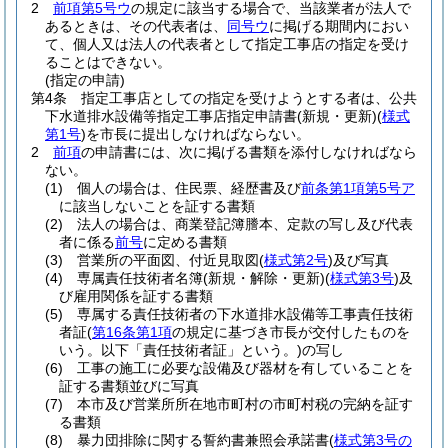
2
前項第5号ウ
の規定に該当する場合で、当該業者が法人で
あるときは、その代表者は、
同号ウ
に掲げる期間内におい
て、個人又は法人の代表者として指定工事店の指定を受け
ることはできない。
(指定の申請)
第4条
指定工事店としての指定を受けようとする者は、公共
下水道排水設備等指定工事店指定申請書
(新規・更新)
(
様式
第1号
)
を市長に提出しなければならない。
2
前項
の申請書には、次に掲げる書類を添付しなければなら
ない。
(1)
個人の場合は、住民票、経歴書及び
前条第1項第5号ア
に該当しないことを証する書類
(2)
法人の場合は、商業登記簿謄本、定款の写し及び代表
者に係る
前号
に定める書類
(3)
営業所の平面図、付近見取図
(
様式第2号
)
及び写真
(4)
専属責任技術者名簿
(新規・解除・更新)
(
様式第3号
)
及
び雇用関係を証する書類
(5)
専属する責任技術者の下水道排水設備等工事責任技術
者証
(
第16条第1項
の規定に基づき市長が交付したものを
いう。以下「責任技術者証」という。)
の写し
(6)
工事の施工に必要な設備及び器材を有していることを
証する書類並びに写真
(7)
本市及び営業所所在地市町村の市町村税の完納を証す
る書類
(8)
暴力団排除に関する誓約書兼照会承諾書
(
様式第3号の