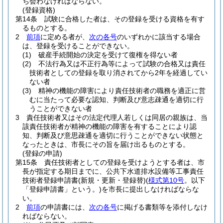
ち会わなければならない。
(登録資格)
第14条
試験に合格した者は、その登録を受ける資格を有す
るものとする。
2
前項
に定める者が、
次の各号
のいずれかに該当する場合
は、登録を受けることができない。
(1)
破産手続開始の決定を受けて復権を得ない者
(2)
不法行為又は不正行為等によって試験の合格又は責任
技術者としての登録を取り消されてから2年を経過してい
ない者
(3)
精神の機能の障害により責任技術者の職務を適正に営
むに当たって必要な認知、判断及び意志疎通を適切に行
うことができない者
3
責任技術者又はその法定代理人若しくは同居の親族は、当
該責任技術者が精神の機能の障害を有することにより認
知、判断及び意思疎通を適切に行うことができない状態と
なったときは、市長にその旨を届け出るものとする。
(登録の申請)
第15条
責任技術者としての登録を受けようとする者は、市
長が指定する期日までに、公共下水道排水設備等工事責任
技術者登録申請書
(新規・更新・登録替)
(
様式第10号
。以下
「登録申請書」という。)
を市長に提出しなければならな
い。
2
前項
の申請書には、
次の各号
に掲げる書類等を添付しなけ
ればならない。