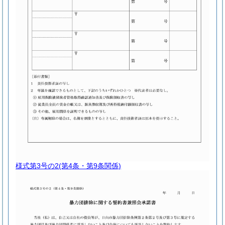
様式第3号の2
(第4条・第9条関係)