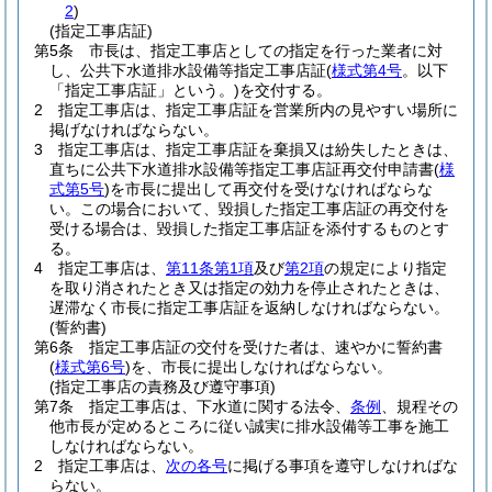
2
)
(指定工事店証)
第5条
市長は、指定工事店としての指定を行った業者に対
し、公共下水道排水設備等指定工事店証
(
様式第4号
。以下
「指定工事店証」という。)
を交付する。
2
指定工事店は、指定工事店証を営業所内の見やすい場所に
掲げなければならない。
3
指定工事店は、指定工事店証を棄損又は紛失したときは、
直ちに公共下水道排水設備等指定工事店証再交付申請書
(
様
式第5号
)
を市長に提出して再交付を受けなければならな
い。
この場合において、毀損した指定工事店証の再交付を
受ける場合は、毀損した指定工事店証を添付するものとす
る。
4
指定工事店は、
第11条第1項
及び
第2項
の規定により指定
を取り消されたとき又は指定の効力を停止されたときは、
遅滞なく市長に指定工事店証を返納しなければならない。
(誓約書)
第6条
指定工事店証の交付を受けた者は、速やかに誓約書
(
様式第6号
)
を、市長に提出しなければならない。
(指定工事店の責務及び遵守事項)
第7条
指定工事店は、下水道に関する法令、
条例
、規程その
他市長が定めるところに従い誠実に排水設備等工事を施工
しなければならない。
2
指定工事店は、
次の各号
に掲げる事項を遵守しなければな
らない。