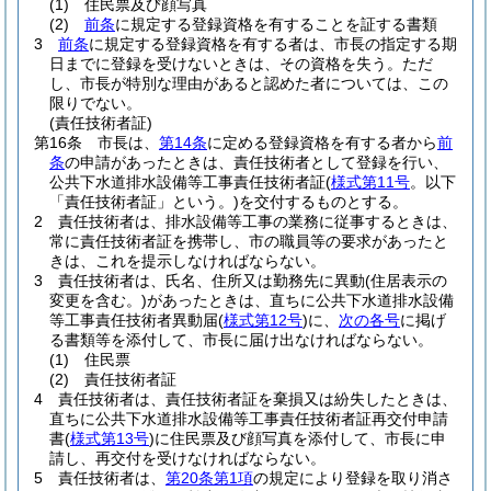
(1)
住民票及び顔写真
(2)
前条
に規定する登録資格を有することを証する書類
3
前条
に規定する登録資格を有する者は、市長の指定する期
日までに登録を受けないときは、その資格を失う。
ただ
し、市長が特別な理由があると認めた者については、この
限りでない。
(責任技術者証)
第16条
市長は、
第14条
に定める登録資格を有する者から
前
条
の申請があったときは、責任技術者として登録を行い、
公共下水道排水設備等工事責任技術者証
(
様式第11号
。以下
「責任技術者証」という。)
を交付するものとする。
2
責任技術者は、排水設備等工事の業務に従事するときは、
常に責任技術者証を携帯し、市の職員等の要求があったと
きは、これを提示しなければならない。
3
責任技術者は、氏名、住所又は勤務先に異動
(住居表示の
変更を含む。)
があったときは、直ちに公共下水道排水設備
等工事責任技術者異動届
(
様式第12号
)
に、
次の各号
に掲げ
る書類等を添付して、市長に届け出なければならない。
(1)
住民票
(2)
責任技術者証
4
責任技術者は、責任技術者証を棄損又は紛失したときは、
直ちに公共下水道排水設備等工事責任技術者証再交付申請
書
(
様式第13号
)
に住民票及び顔写真を添付して、市長に申
請し、再交付を受けなければならない。
5
責任技術者は、
第20条第1項
の規定により登録を取り消さ