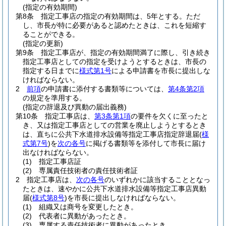
(指定の有効期間)
第8条
指定工事店の指定の有効期間は、5年とする。
ただ
し、市長が特に必要があると認めたときは、これを短縮す
ることができる。
(指定の更新)
第9条
指定工事店が、指定の有効期間満了に際し、引き続き
指定工事店としての指定を受けようとするときは、市長の
指定する日までに
様式第1号
による申請書を市長に提出しな
ければならない。
2
前項
の申請書に添付する書類等については、
第4条第2項
の規定を準用する。
(指定の辞退及び異動の届出義務)
第10条
指定工事店は、
第3条第1項
の要件を欠くに至ったと
き、又は指定工事店としての営業を廃止しようとするとき
は、直ちに公共下水道排水設備等指定工事店指定辞退届
(
様
式第7号
)
を
次の各号
に掲げる書類等を添付して市長に届け
出なければならない。
(1)
指定工事店証
(2)
専属責任技術者の責任技術者証
2
指定工事店は、
次の各号
のいずれかに該当することとなっ
たときは、速やかに公共下水道排水設備等指定工事店異動
届
(
様式第8号
)
を市長に提出しなければならない。
(1)
組織又は商号を変更したとき。
(2)
代表者に異動があったとき。
(3)
専属する責任技術者に異動があったとき。