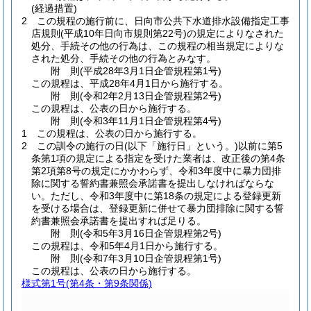
(経過措置)
2
この規程の施行前に、日向市公共下水道排水設備指定工事
店規則
(平成10年日向市規則第22号)
の規定によりなされた
処分、手続その他の行為は、この規程の相当規定によりな
された処分、手続その他の行為とみなす。
附
則
(平成28年3月1日
企管規程第1号)
この規程は、平成28年4月1日から施行する。
附
則
(令和2年2月13日
企管規程第2号)
この規程は、公表の日から施行する。
附
則
(令和3年11月1日
企管規程第4号)
1
この規程は、公表の日から施行する。
2
この訓令の施行の日
(以下「施行日」という。)
以前に第5
条第1項の規定による指定を受けた業者は、改正後の第4条
第2項第8号の規定にかかわらず、令和3年度中に暴力団排
除に関する誓約書兼照会承諾書を提出しなければならな
い。
ただし、令和3年度中に第18条の規定による登録更新
を受ける場合は、登録更新に併せて暴力団排除に関する誓
約書兼照会承諾書を提出すれば足りる。
附
則
(令和5年3月16日
企管規程第2号)
この規程は、令和5年4月1日から施行する。
附
則
(令和7年3月10日
企管規程第1号)
この規程は、公表の日から施行する。
様式第1号
(第4条・第9条関係)