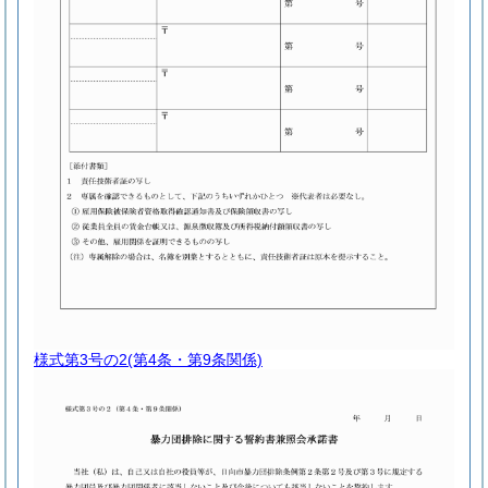
様式第3号の2
(第4条・第9条関係)