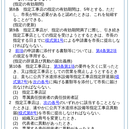
(指定の有効期間)
第8条
指定工事店の指定の有効期間は、5年とする。
ただ
し、市長が特に必要があると認めたときは、これを短縮す
ることができる。
(指定の更新)
第9条
指定工事店が、指定の有効期間満了に際し、引き続き
指定工事店としての指定を受けようとするときは、市長の
指定する日までに
様式第1号
による申請書を市長に提出しな
ければならない。
2
前項
の申請書に添付する書類等については、
第4条第2項
の規定を準用する。
(指定の辞退及び異動の届出義務)
第10条
指定工事店は、
第3条第1項
の要件を欠くに至ったと
き、又は指定工事店としての営業を廃止しようとするとき
は、直ちに公共下水道排水設備等指定工事店指定辞退届
(
様
式第7号
)
を
次の各号
に掲げる書類等を添付して市長に届け
出なければならない。
(1)
指定工事店証
(2)
専属責任技術者の責任技術者証
2
指定工事店は、
次の各号
のいずれかに該当することとなっ
たときは、速やかに公共下水道排水設備等指定工事店異動
届
(
様式第8号
)
を市長に提出しなければならない。
(1)
組織又は商号を変更したとき。
(2)
代表者に異動があったとき。
(3)
専属する責任技術者に異動があったとき。