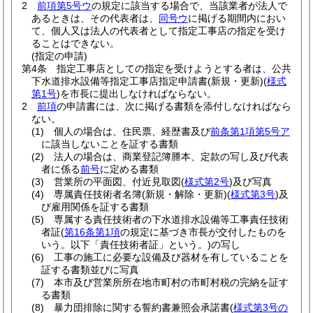
2
前項第5号ウ
の規定に該当する場合で、当該業者が法人で
あるときは、その代表者は、
同号ウ
に掲げる期間内におい
て、個人又は法人の代表者として指定工事店の指定を受け
ることはできない。
(指定の申請)
第4条
指定工事店としての指定を受けようとする者は、公共
下水道排水設備等指定工事店指定申請書
(新規・更新)
(
様式
第1号
)
を市長に提出しなければならない。
2
前項
の申請書には、次に掲げる書類を添付しなければなら
ない。
(1)
個人の場合は、住民票、経歴書及び
前条第1項第5号ア
に該当しないことを証する書類
(2)
法人の場合は、商業登記簿謄本、定款の写し及び代表
者に係る
前号
に定める書類
(3)
営業所の平面図、付近見取図
(
様式第2号
)
及び写真
(4)
専属責任技術者名簿
(新規・解除・更新)
(
様式第3号
)
及
び雇用関係を証する書類
(5)
専属する責任技術者の下水道排水設備等工事責任技術
者証
(
第16条第1項
の規定に基づき市長が交付したものを
いう。以下「責任技術者証」という。)
の写し
(6)
工事の施工に必要な設備及び器材を有していることを
証する書類並びに写真
(7)
本市及び営業所所在地市町村の市町村税の完納を証す
る書類
(8)
暴力団排除に関する誓約書兼照会承諾書
(
様式第3号の