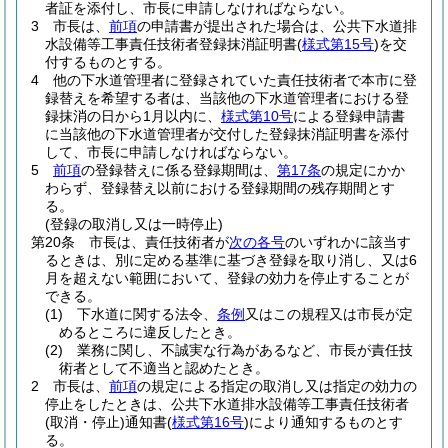
者証を添付し、市長に申請しなければならない。
3
市長は、
前項
の申請書が提出された場合は、公共下水道排
水設備等工事責任技術者登録抹消証明書
(
様式第15号
)
を交
付するものとする。
4
他の下水道管理者に登録されていた責任技術者で本市に登
録替えを希望する者は、当該他の下水道管理者における登
録抹消の日から1月以内に、
様式第10号
による登録申請書
に当該他の下水道管理者が交付した登録抹消証明書を添付
して、市長に申請しなければならない。
5
前項
の登録替えに係る登録期間は、
第17条
の規定にかか
わらず、登録替え以前における登録期間の残存期間とす
る。
(登録の取消し又は一時停止)
第20条
市長は、責任技術者が
次の各号
のいずれかに該当す
るときは、別に定める基準に基づき登録を取り消し、又は6
月を超えない範囲において、登録の効力を停止することが
できる。
(1)
下水道に関する法令、
条例
又はこの規程又は市長が定
めるところに違反したとき。
(2)
業務に関し、不誠実な行為があるなど、市長が責任技
術者として不適当と認めたとき。
2
市長は、
前項
の規定による指定の取消し又は指定の効力の
停止をしたときは、公共下水道排水設備等工事責任技術者
(取消・停止)
通知書
(
様式第16号
)
により通知するものとす
る。