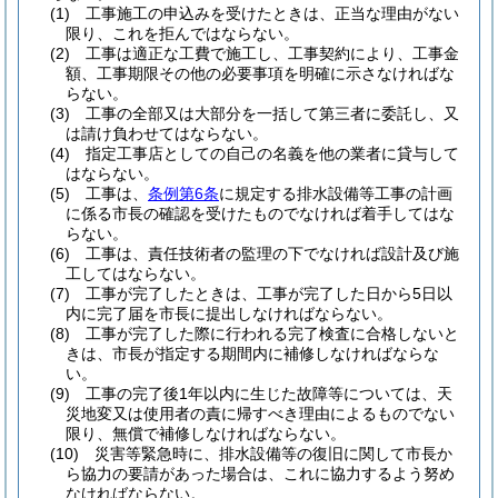
(1)
工事施工の申込みを受けたときは、正当な理由がない
限り、これを拒んではならない。
(2)
工事は適正な工費で施工し、工事契約により、工事金
額、工事期限その他の必要事項を明確に示さなければな
らない。
(3)
工事の全部又は大部分を一括して第三者に委託し、又
は請け負わせてはならない。
(4)
指定工事店としての自己の名義を他の業者に貸与して
はならない。
(5)
工事は、
条例第6条
に規定する排水設備等工事の計画
に係る市長の確認を受けたものでなければ着手してはな
らない。
(6)
工事は、責任技術者の監理の下でなければ設計及び施
工してはならない。
(7)
工事が完了したときは、工事が完了した日から5日以
内に完了届を市長に提出しなければならない。
(8)
工事が完了した際に行われる完了検査に合格しないと
きは、市長が指定する期間内に補修しなければならな
い。
(9)
工事の完了後1年以内に生じた故障等については、天
災地変又は使用者の責に帰すべき理由によるものでない
限り、無償で補修しなければならない。
(10)
災害等緊急時に、排水設備等の復旧に関して市長か
ら協力の要請があった場合は、これに協力するよう努め
なければならない。