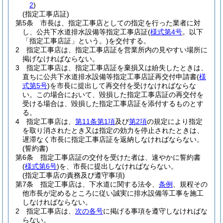
2
)
(指定工事店証)
第5条
市長は、指定工事店としての指定を行った業者に対
し、公共下水道排水設備等指定工事店証
(
様式第4号
。以下
「指定工事店証」という。)
を交付する。
2
指定工事店は、指定工事店証を営業所内の見やすい場所に
掲げなければならない。
3
指定工事店は、指定工事店証を棄損又は紛失したときは、
直ちに公共下水道排水設備等指定工事店証再交付申請書
(
様
式第5号
)
を市長に提出して再交付を受けなければならな
い。
この場合において、毀損した指定工事店証の再交付を
受ける場合は、毀損した指定工事店証を添付するものとす
る。
4
指定工事店は、
第11条第1項
及び
第2項
の規定により指定
を取り消されたとき又は指定の効力を停止されたときは、
遅滞なく市長に指定工事店証を返納しなければならない。
(誓約書)
第6条
指定工事店証の交付を受けた者は、速やかに誓約書
(
様式第6号
)
を、市長に提出しなければならない。
(指定工事店の責務及び遵守事項)
第7条
指定工事店は、下水道に関する法令、
条例
、規程その
他市長が定めるところに従い誠実に排水設備等工事を施工
しなければならない。
2
指定工事店は、
次の各号
に掲げる事項を遵守しなければな
らない。