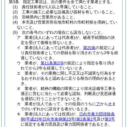
第3条
指定工事店は、次の要件を全て満たす業者とする。
(1)
責任技術者が1人以上専属していること。
(2)
工事の施工に必要な設備及び器材を有していること。
(3)
宮崎県内に営業所があること。
(4)
本市及び営業所所在地市町村の市町村税を滞納してい
ないこと。
(5)
次の各号のいずれの場合にも該当しないこと。
ア
業者
(法人にあっては代表者)
が、破産手続開始の決
定を受けて復権を得ないとき。
イ
業者
(法人にあっては代表者)
が、
第20条
の規定によ
り責任技術者としての登録を取り消されてから2年を経
過していないとき。
ウ
業者が、
第11条第2項
の規定により指定を取り消さ
れてから2年を経過していないとき。
エ
業者が、その業務に関し不正又は不誠実な行為をす
るおそれがあると認めるに足りる相当の理由があると
き。
オ
業者が、精神の機能の障害により排水設備等工事を
適正に営むに当たって必要な認知、判断及び意思疎通
を適切に行うことができないとき。
カ
業者が法人であって、その役員のうちに
ア
から
オ
ま
でのいずれかに該当する者がいるとき。
キ
業者
(法人にあっては役員)
が、
日向市暴力団排除条
例
(平成23年日向市条例第23号)
第2条第2号
及び
第3号
に規定する暴力団員及び暴力団関係者であるとき。