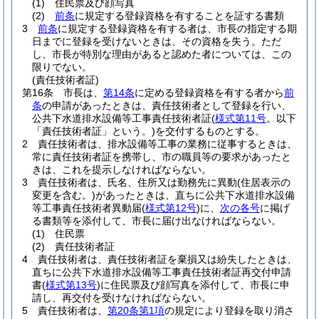
(1)
住民票及び顔写真
(2)
前条
に規定する登録資格を有することを証する書類
3
前条
に規定する登録資格を有する者は、市長の指定する期
日までに登録を受けないときは、その資格を失う。
ただ
し、市長が特別な理由があると認めた者については、この
限りでない。
(責任技術者証)
第16条
市長は、
第14条
に定める登録資格を有する者から
前
条
の申請があったときは、責任技術者として登録を行い、
公共下水道排水設備等工事責任技術者証
(
様式第11号
。以下
「責任技術者証」という。)
を交付するものとする。
2
責任技術者は、排水設備等工事の業務に従事するときは、
常に責任技術者証を携帯し、市の職員等の要求があったと
きは、これを提示しなければならない。
3
責任技術者は、氏名、住所又は勤務先に異動
(住居表示の
変更を含む。)
があったときは、直ちに公共下水道排水設備
等工事責任技術者異動届
(
様式第12号
)
に、
次の各号
に掲げ
る書類等を添付して、市長に届け出なければならない。
(1)
住民票
(2)
責任技術者証
4
責任技術者は、責任技術者証を棄損又は紛失したときは、
直ちに公共下水道排水設備等工事責任技術者証再交付申請
書
(
様式第13号
)
に住民票及び顔写真を添付して、市長に申
請し、再交付を受けなければならない。
5
責任技術者は、
第20条第1項
の規定により登録を取り消さ