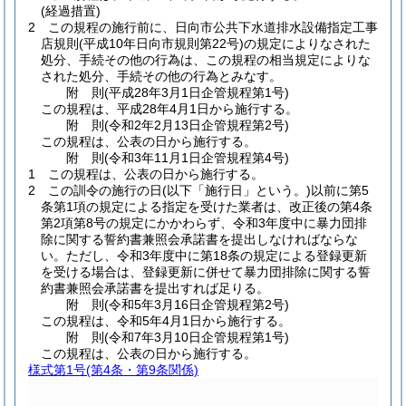
(経過措置)
2
この規程の施行前に、日向市公共下水道排水設備指定工事
店規則
(平成10年日向市規則第22号)
の規定によりなされた
処分、手続その他の行為は、この規程の相当規定によりな
された処分、手続その他の行為とみなす。
附
則
(平成28年3月1日
企管規程第1号)
この規程は、平成28年4月1日から施行する。
附
則
(令和2年2月13日
企管規程第2号)
この規程は、公表の日から施行する。
附
則
(令和3年11月1日
企管規程第4号)
1
この規程は、公表の日から施行する。
2
この訓令の施行の日
(以下「施行日」という。)
以前に第5
条第1項の規定による指定を受けた業者は、改正後の第4条
第2項第8号の規定にかかわらず、令和3年度中に暴力団排
除に関する誓約書兼照会承諾書を提出しなければならな
い。
ただし、令和3年度中に第18条の規定による登録更新
を受ける場合は、登録更新に併せて暴力団排除に関する誓
約書兼照会承諾書を提出すれば足りる。
附
則
(令和5年3月16日
企管規程第2号)
この規程は、令和5年4月1日から施行する。
附
則
(令和7年3月10日
企管規程第1号)
この規程は、公表の日から施行する。
様式第1号
(第4条・第9条関係)