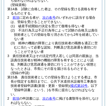
ち会わなければならない。
(登録資格)
第14条
試験に合格した者は、その登録を受ける資格を有す
るものとする。
2
前項
に定める者が、
次の各号
のいずれかに該当する場合
は、登録を受けることができない。
(1)
破産手続開始の決定を受けて復権を得ない者
(2)
不法行為又は不正行為等によって試験の合格又は責任
技術者としての登録を取り消されてから2年を経過してい
ない者
(3)
精神の機能の障害により責任技術者の職務を適正に営
むに当たって必要な認知、判断及び意志疎通を適切に行
うことができない者
3
責任技術者又はその法定代理人若しくは同居の親族は、当
該責任技術者が精神の機能の障害を有することにより認
知、判断及び意思疎通を適切に行うことができない状態と
なったときは、市長にその旨を届け出るものとする。
(登録の申請)
第15条
責任技術者としての登録を受けようとする者は、市
長が指定する期日までに、公共下水道排水設備等工事責任
技術者登録申請書
(新規・更新・登録替)
(
様式第10号
。以下
「登録申請書」という。)
を市長に提出しなければならな
い。
2
前項
の申請書には、
次の各号
に掲げる書類等を添付しなけ
ればならない。