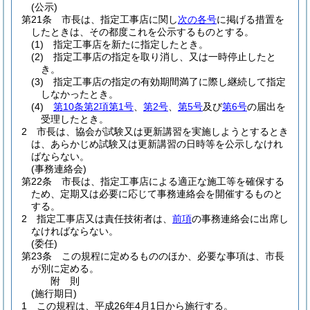
(公示)
第21条
市長は、指定工事店に関し
次の各号
に掲げる措置を
したときは、その都度これを公示するものとする。
(1)
指定工事店を新たに指定したとき。
(2)
指定工事店の指定を取り消し、又は一時停止したと
き。
(3)
指定工事店の指定の有効期間満了に際し継続して指定
しなかったとき。
(4)
第10条第2項第1号
、
第2号
、
第5号
及び
第6号
の届出を
受理したとき。
2
市長は、協会が試験又は更新講習を実施しようとするとき
は、あらかじめ試験又は更新講習の日時等を公示しなけれ
ばならない。
(事務連絡会)
第22条
市長は、指定工事店による適正な施工等を確保する
ため、定期又は必要に応じて事務連絡会を開催するものと
する。
2
指定工事店又は責任技術者は、
前項
の事務連絡会に出席し
なければならない。
(委任)
第23条
この規程に定めるもののほか、必要な事項は、市長
が別に定める。
附
則
(施行期日)
1
この規程は、平成26年4月1日から施行する。