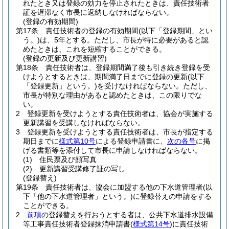
れたとき又は登録の効力を停止されたときは、責任技術者
証を遅滞なく市長に返納しなければならない。
(登録の有効期間)
第17条
責任技術者の登録の有効期間
(以下「登録期間」とい
う。)
は、5年とする。
ただし、市長が特に必要があると認
めたときは、これを短縮することができる。
(登録の更新及び更新講習)
第18条
責任技術者は、登録期間満了後も引き続き登録を受
けようとするときは、期間満了日までに登録の更新
(以下
「登録更新」という。)
を受けなければならない。
ただし、
市長が特別な理由があると認めたときは、この限りでな
い。
2
登録更新を受けようとする責任技術者は、協会が実施する
更新講習を受講しなければならない。
3
登録更新を受けようとする責任技術者は、市長が指定する
期日までに
様式第10号
による登録申請書に、
次の各号
に掲
げる書類等を添付して市長に申請しなければならない。
(1)
住民票及び顔写真
(2)
更新講習受講修了証の写し
(登録替え)
第19条
責任技術者は、協会に加盟する他の下水道管理者
(以
下「他の下水道管理者」という。)
に登録替えの申請をする
ことができる。
2
前項
の登録替えを行おうとする者は、公共下水道排水設備
等工事責任技術者登録抹消申請書
(
様式第14号
)
に責任技術