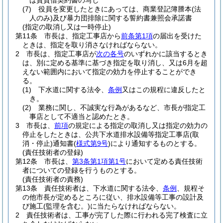
は賃貸借契約書の写し
(7)
役員を変更したときにあっては、商業登記簿謄本
(法
人のみ)
及び暴力団排除に関する誓約書兼照会承諾書
(指定の取消し又は一時停止)
第11条
市長は、指定工事店から
前条第1項
の届出を受けた
ときは、指定を取り消さなければならない。
2
市長は、指定工事店が
次の各号
のいずれかに該当するとき
は、別に定める基準に基づき指定を取り消し、又は6月を超
えない範囲内において指定の効力を停止することができ
る。
(1)
下水道に関する法令、
条例
又はこの規程に違反したと
き。
(2)
業務に関し、不誠実な行為があるなど、市長が指定工
事店として不適当と認めたとき。
3
市長は、
前項
の規定による指定の取消し又は指定の効力の
停止をしたときは、公共下水道排水設備等指定工事店
(取
消・停止)
通知書
(
様式第9号
)
により通知するものとする。
(責任技術者の登録)
第12条
市長は、
第3条第1項第1号
において定める責任技術
者についての登録を行うものとする。
(責任技術者の責務)
第13条
責任技術者は、下水道に関する法令、
条例
、規程そ
の他市長が定めるところに従い、排水設備等工事の設計及
び施工
(監理を含む。)
に当たらなければならない。
2
責任技術者は、工事が完了した際に行われる完了検査に立