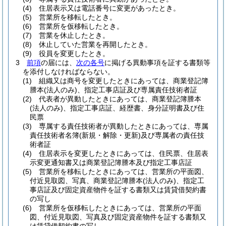
(4)
住居表示又は電話番号に変更があったとき。
(5)
営業所を移転したとき。
(6)
営業所を仮移転したとき。
(7)
営業を休止したとき。
(8)
休止していた営業を再開したとき。
(9)
役員を変更したとき。
3
前項
の届には、
次の各号
に掲げる異動事項を証する書類等
を添付しなければならない。
(1)
組織又は商号を変更したときにあっては、商業登記簿
謄本
(法人のみ)
、指定工事店証及び専属責任技術者証
(2)
代表者が異動したときにあっては、商業登記簿謄本
(法人のみ)
、指定工事店証、経歴書、身分証明書及び住
民票
(3)
専属する責任技術者が異動したときにあっては、専属
責任技術者名簿
(新規・解除・更新)
及び専属者の責任技
術者証
(4)
住居表示を変更したときにあっては、住民票、住居表
示変更通知書又は商業登記簿謄本及び指定工事店証
(5)
営業所を移転したときにあっては、営業所の平面図、
付近見取図、写真、商業登記簿謄本
(法人のみ)
、指定工
事店証及び固定資産物件を証する書類又は賃貸借契約書
の写し
(6)
営業所を仮移転したときにあっては、営業所の平面
図、付近見取図、写真及び固定資産物件を証する書類又