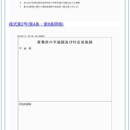
様式第2号
(第4条・第9条関係)