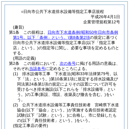
○日向市公共下水道排水設備等指定工事店規程
平成26年4月1日
企業管理規程第12号
(趣旨)
第1条
この規程は、
日向市下水道条例
(昭和50年日向市条例
第1号。以下「条例」という。)
第8条第2項
の規定に基づく
日向市公共下水道排水設備等指定工事店
(以下「指定工事
店」という。)
の指定等に関し、必要な事項を定めるものと
する。
(用語の定義)
第2条
この規程において、
次の各号
に掲げる用語の意義は、
それぞれ
当該各号
に定めるところによる。
(1)
排水設備等工事 下水道法
(昭和33年法律第79号。以
下「法」という。)
第10条第1項に規定する排水設備及び
同法第24条第1項の規定によりその設置について許可を
受けるべき排水施設
(以下これらを「排水設備等」とい
う。)
の工事
(新設、増設、改築及び撤去を含む。)
をい
う。
(2)
公共下水道排水設備等工事責任技術者 宮崎県下水道
協会
(以下「協会」という。)
が実施する責任技術者認定
試験
(以下「試験」という。)
に合格し、市に登録したも
の
(以下「責任技術者」という。)
をいう。
(指定工事店の要件)