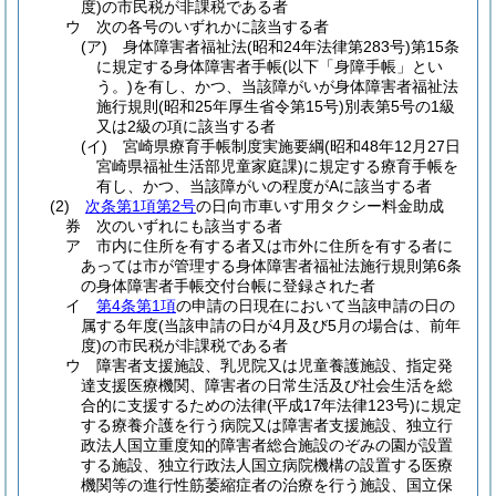
度)
の市民税が非課税である者
ウ
次の各号のいずれかに該当する者
(ア)
身体障害者福祉法
(昭和24年法律第283号)
第15条
に規定する身体障害者手帳
(以下「身障手帳」とい
う。)
を有し、かつ、当該障がいが身体障害者福祉法
施行規則
(昭和25年厚生省令第15号)
別表第5号の1級
又は2級の項に該当する者
(イ)
宮崎県療育手帳制度実施要綱
(昭和48年12月27日
宮崎県福祉生活部児童家庭課)
に規定する療育手帳を
有し、かつ、当該障がいの程度がAに該当する者
(2)
次条第1項第2号
の日向市車いす用タクシー料金助成
券 次のいずれにも該当する者
ア
市内に住所を有する者又は市外に住所を有する者に
あっては市が管理する身体障害者福祉法施行規則第6条
の身体障害者手帳交付台帳に登録された者
イ
第4条第1項
の申請の日現在において当該申請の日の
属する年度
(当該申請の日が4月及び5月の場合は、前年
度)
の市民税が非課税である者
ウ
障害者支援施設、乳児院又は児童養護施設、指定発
達支援医療機関、障害者の日常生活及び社会生活を総
合的に支援するための法律
(平成17年法律123号)
に規定
する療養介護を行う病院又は障害者支援施設、独立行
政法人国立重度知的障害者総合施設のぞみの園が設置
する施設、独立行政法人国立病院機構の設置する医療
機関等の進行性筋萎縮症者の治療を行う施設、国立保