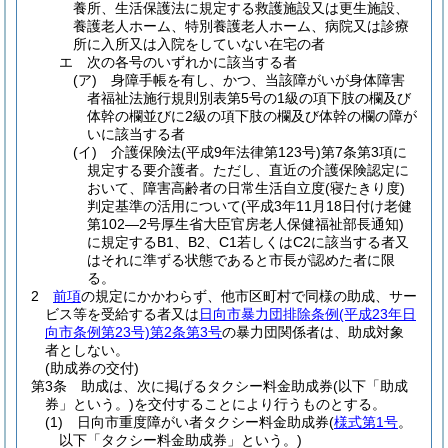
養所、生活保護法に規定する救護施設又は更生施設、
養護老人ホーム、特別養護老人ホーム、病院又は診療
所に入所又は入院をしていない在宅の者
エ
次の各号のいずれかに該当する者
(ア)
身障手帳を有し、かつ、当該障がいが身体障害
者福祉法施行規則別表第5号の1級の項下肢の欄及び
体幹の欄並びに2級の項下肢の欄及び体幹の欄の障が
いに該当する者
(イ)
介護保険法
(平成9年法律第123号)
第7条第3項に
規定する要介護者。
ただし、直近の介護保険認定に
おいて、障害高齢者の日常生活自立度
(寝たきり度)
判定基準の活用について
(平成3年11月18日付け老健
第102―2号厚生省大臣官房老人保健福祉部長通知)
に規定するB1、B2、C1若しくはC2に該当する者又
はそれに準ずる状態であると市長が認めた者に限
る。
2
前項
の規定にかかわらず、他市区町村で同様の助成、サー
ビス等を受給する者又は
日向市暴力団排除条例
(平成23年日
向市条例第23号)
第2条第3号
の暴力団関係者は、助成対象
者としない。
(助成券の交付)
第3条
助成は、次に掲げるタクシー料金助成券
(以下「助成
券」という。)
を交付することにより行うものとする。
(1)
日向市重度障がい者タクシー料金助成券
(
様式第1号
。
以下「タクシー料金助成券」という。)