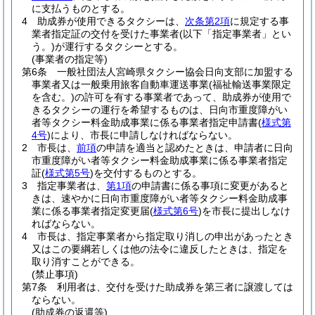
に支払うものとする。
4
助成券が使用できるタクシーは、
次条第2項
に規定する事
業者指定証の交付を受けた事業者
(以下「指定事業者」とい
う。)
が運行するタクシーとする。
(事業者の指定等)
第6条
一般社団法人宮崎県タクシー協会日向支部に加盟する
事業者又は一般乗用旅客自動車運送事業
(福祉輸送事業限定
を含む。)
の許可を有する事業者であって、助成券が使用で
きるタクシーの運行を希望するものは、日向市重度障がい
者等タクシー料金助成事業に係る事業者指定申請書
(
様式第
4号
)
により、市長に申請しなければならない。
2
市長は、
前項
の申請を適当と認めたときは、申請者に日向
市重度障がい者等タクシー料金助成事業に係る事業者指定
証
(
様式第5号
)
を交付するものとする。
3
指定事業者は、
第1項
の申請書に係る事項に変更があると
きは、速やかに日向市重度障がい者等タクシー料金助成事
業に係る事業者指定変更届
(
様式第6号
)
を市長に提出しなけ
ればならない。
4
市長は、指定事業者から指定取り消しの申出があったとき
又はこの要綱若しくは他の法令に違反したときは、指定を
取り消すことができる。
(禁止事項)
第7条
利用者は、交付を受けた助成券を第三者に譲渡しては
ならない。
(助成券の返還等)