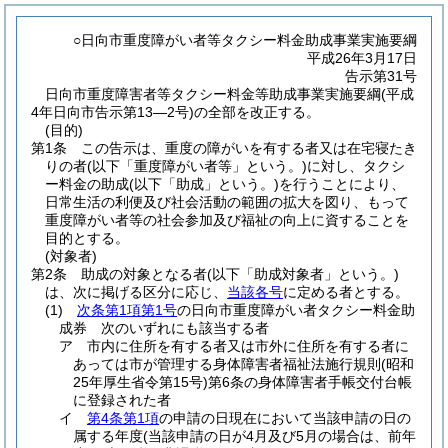
○日向市重度障がい者等タクシー料金助成事業実施要綱
平成26年3月17日
告示第31号
日向市重度障害者等タクシー料金等助成事業実施要綱(平成
4年日向市告示第13―2号)の全部を改正する。
(目的)
第1条
この告示は、重度の障がいを有する者又は在宅寝たき
りの者
(以下「重度障がい者等」という。)
に対し、タクシ
ー料金の助成
(以下「助成」という。)
を行うことにより、
日常生活の利便及び社会活動の範囲の拡大を図り、もって
重度障がい者等の社会参加及び福祉の向上に資することを
目的とする。
(対象者)
第2条
助成の対象となる者
(以下「助成対象者」という。)
は、次に掲げる区分に応じ、
当該各号
に定める者とする。
(1)
次条第1項第1号
の日向市重度障がい者タクシー料金助
成券 次のいずれにも該当する者
ア
市内に住所を有する者又は市外に住所を有する者に
あっては市が管理する身体障害者福祉法施行規則
(昭和
25年厚生省令第15号)
第6条の身体障害者手帳交付台帳
に登録された者
イ
第4条第1項
の申請の日現在において当該申請の日の
属する年度
(当該申請の日が4月及び5月の場合は、前年