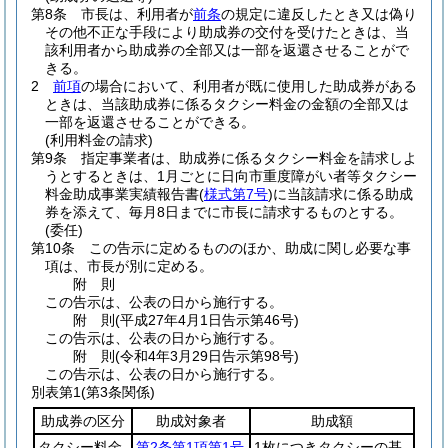
第8条
市長は、利用者が
前条
の規定に違反したとき又は偽り
その他不正な手段により助成券の交付を受けたときは、当
該利用者から助成券の全部又は一部を返還させることがで
きる。
2
前項
の場合において、利用者が既に使用した助成券がある
ときは、当該助成券に係るタクシー料金の金額の全部又は
一部を返還させることができる。
(利用料金の請求)
第9条
指定事業者は、助成券に係るタクシー料金を請求しよ
うとするときは、1月ごとに日向市重度障がい者等タクシー
料金助成事業実績報告書
(
様式第7号
)
に当該請求に係る助成
券を添えて、毎月8日までに市長に請求するものとする。
(委任)
第10条
この告示に定めるもののほか、助成に関し必要な事
項は、市長が別に定める。
附
則
この告示は、公表の日から施行する。
附
則
(平成27年4月1日
告示第46号)
この告示は、公表の日から施行する。
附
則
(令和4年3月29日
告示第98号)
この告示は、公表の日から施行する。
別表第1
(第3条関係)
助成券の区分
助成対象者
助成額
タクシー料金
第2条第1項第1号
1枚につきタクシーの基