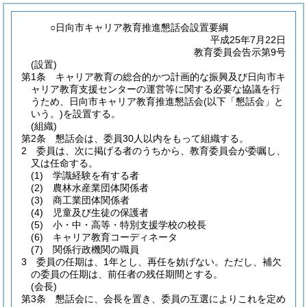
○日向市キャリア教育推進懇話会設置要綱
平成25年7月22日
教育委員会告示第9号
(設置)
第1条
キャリア教育の総合的かつ計画的な振興及び日向市キ
ャリア教育支援センターの運営等に関する必要な協議を行
うため、日向市キャリア教育推進懇話会
(以下「懇話会」と
いう。)
を設置する。
(組織)
第2条
懇話会は、委員30人以内をもって組織する。
2
委員は、次に掲げる者のうちから、教育委員会が委嘱し、
又は任命する。
(1)
学識経験を有する者
(2)
農林水産業団体関係者
(3)
商工業団体関係者
(4)
児童及び生徒の保護者
(5)
小・中・高等・特別支援学校の校長
(6)
キャリア教育コーディネータ
(7)
関係行政機関の職員
3
委員の任期は、1年とし、再任を妨げない。
ただし、補欠
の委員の任期は、前任者の残任期間とする。
(会長)
第3条
懇話会に、会長を置き、委員の互選によりこれを定め