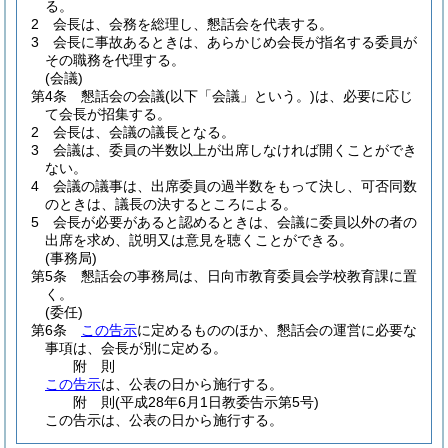
る。
2
会長は、会務を総理し、懇話会を代表する。
3
会長に事故あるときは、あらかじめ会長が指名する委員が
その職務を代理する。
(会議)
第4条
懇話会の会議
(以下「会議」という。)
は、必要に応じ
て会長が招集する。
2
会長は、会議の議長となる。
3
会議は、委員の半数以上が出席しなければ開くことができ
ない。
4
会議の議事は、出席委員の過半数をもって決し、可否同数
のときは、議長の決するところによる。
5
会長が必要があると認めるときは、会議に委員以外の者の
出席を求め、説明又は意見を聴くことができる。
(事務局)
第5条
懇話会の事務局は、日向市教育委員会学校教育課に置
く。
(委任)
第6条
この告示
に定めるもののほか、懇話会の運営に必要な
事項は、会長が別に定める。
附
則
この告示
は、公表の日から施行する。
附
則
(平成28年6月1日
教委告示第5号)
この告示は、公表の日から施行する。