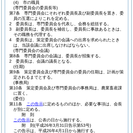
(4)
市の職員
(専門委員会の委員長等)
第7条
専門委員会にそれぞれ委員長及び副委員長を置き、委
員の互選によりこれを定める。
2
委員長は、専門委員会を代表し、会務を総括する。
3
副委員長は、委員長を補佐し、委員長に事故あるときは、
その職務を代理する。
4
委員長は、策定委員会の会議への出席を求められたとき
は、当該会議に出席しなければならない。
(専門委員会の会議)
第8条
専門委員会の会議は、委員長が招集する。
2
委員長は、会議の議長となる。
(任期)
第9条
策定委員会及び専門委員会の委員の任期は、計画が策
定されるまでとする。
(事務局)
第10条
策定委員会及び専門委員会の事務局は、農業畜産課
に置く。
(委任)
第11条
この告示
に定めるもののほか、必要な事項は、会長
が別に定める。
附
則
この告示
は、公表の日から施行する。
附
則
(平成26年3月31日
告示第53号)
この告示は、平成26年4月1日から施行する。