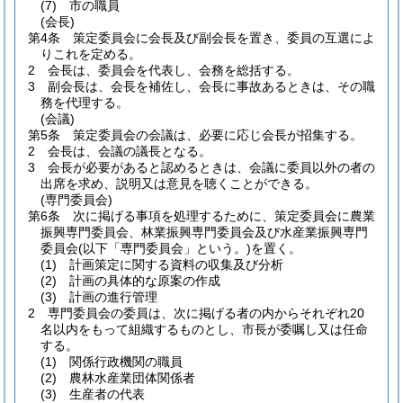
(7)
市の職員
(会長)
第4条
策定委員会に会長及び副会長を置き、委員の互選によ
りこれを定める。
2
会長は、委員会を代表し、会務を総括する。
3
副会長は、会長を補佐し、会長に事故あるときは、その職
務を代理する。
(会議)
第5条
策定委員会の会議は、必要に応じ会長が招集する。
2
会長は、会議の議長となる。
3
会長が必要があると認めるときは、会議に委員以外の者の
出席を求め、説明又は意見を聴くことができる。
(専門委員会)
第6条
次に掲げる事項を処理するために、策定委員会に農業
振興専門委員会、林業振興専門委員会及び水産業振興専門
委員会
(以下「専門委員会」という。)
を置く。
(1)
計画策定に関する資料の収集及び分析
(2)
計画の具体的な原案の作成
(3)
計画の進行管理
2
専門委員会の委員は、次に掲げる者の内からそれぞれ20
名以内をもって組織するものとし、市長が委嘱し又は任命
する。
(1)
関係行政機関の職員
(2)
農林水産業団体関係者
(3)
生産者の代表