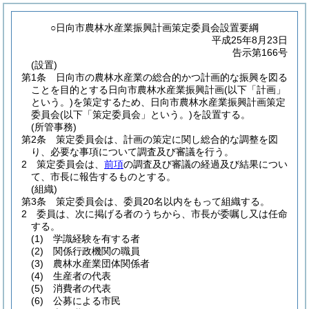
○日向市農林水産業振興計画策定委員会設置要綱
平成25年8月23日
告示第166号
(設置)
第1条
日向市の農林水産業の総合的かつ計画的な振興を図る
ことを目的とする日向市農林水産業振興計画
(以下「計画」
という。)
を策定するため、日向市農林水産業振興計画策定
委員会
(以下「策定委員会」という。)
を設置する。
(所管事務)
第2条
策定委員会は、計画の策定に関し総合的な調整を図
り、必要な事項について調査及び審議を行う。
2
策定委員会は、
前項
の調査及び審議の経過及び結果につい
て、市長に報告するものとする。
(組織)
第3条
策定委員会は、委員20名以内をもって組織する。
2
委員は、次に掲げる者のうちから、市長が委嘱し又は任命
する。
(1)
学識経験を有する者
(2)
関係行政機関の職員
(3)
農林水産業団体関係者
(4)
生産者の代表
(5)
消費者の代表
(6)
公募による市民