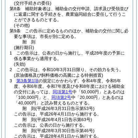
(交付手続きの委任)
第8条
補助対象者は、補助金の交付申請、請求及び受領並び
に返還に関する手続きを、農業協同組合に委任して行うこ
とができるものとする。
(その他)
第9条
この告示に定めるもののほか、補助金の交付に関し必
要な事項は、市長が別に定める。
附
則
(施行期日)
1
この告示は、公表の日から施行し、平成28年度の予算に
係る事業から適用する。
(失効)
2
この告示は、令和10年3月31日限り、その効力を失う。
(原油価格及び飼料価格の高騰による特例措置)
3
第3条第1項
の規定にかかわらず、令和4年度、令和5年
度、令和6年度、令和7年度及び令和8年度における補助金
の交付にあっては、
同項第1号
中「50,000円」とあるのは
「100,000円」と、
同項第2号
中「20,000円」とあるのは
「40,000円」と読み替えるものとする。
附
則
(平成26年3月31日
告示第53号)
この告示は、平成26年4月1日から施行する。
附
則
(平成26年4月1日
告示第63号)
この告示は、公表の日から施行する。
附
則
(平成28年3月30日
告示第46号)
この告示は、平成28年4月1日から施行する。