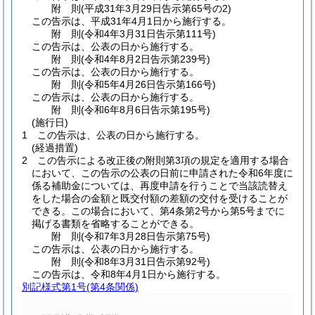
附
則
(平成31年3月29日
告示第65号の2)
この告示は、平成31年4月1日から施行する。
附
則
(令和4年3月31日
告示第111号)
この告示は、公表の日から施行する。
附
則
(令和4年8月2日
告示第239号)
この告示は、公表の日から施行する。
附
則
(令和5年4月26日
告示第166号)
この告示は、公表の日から施行する。
附
則
(令和6年8月6日
告示第195号)
(施行日)
1
この告示は、公表の日から施行する。
(経過措置)
2
この告示による改正後の附則第3項の規定を適用する場合
において、この告示の公表の日前に申請された令和6年度に
係る補助金については、再度申請を行うことで当該読替え
をした場合の金額と既交付額の差額の交付を受けることが
できる。
この場合において、第4条第2号から第5号までに
掲げる書類を省略することができる。
附
則
(令和7年3月28日
告示第75号)
この告示は、公表の日から施行する。
附
則
(令和8年3月31日
告示第92号)
この告示は、令和8年4月1日から施行する。
別記様式第1号
(第4条関係)