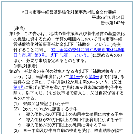
○日向市養牛経営基盤強化対策事業補助金交付要綱
平成25年6月14日
告示第142号
(趣旨)
第1条
この告示は、地域の養牛振興及び養牛経営の基盤強化
の促進に資するため、予算の範囲内において日向市養牛経
営基盤強化対策事業補助金
(以下「補助金」という。)
を交
付することに関し、
補助金等の交付に関する規則
(昭和46年
日向市規則第8号。以下「規則」という。)
に定めるものの
ほか、必要な事項を定めるものとする。
(補助対象者)
第2条
補助金の交付の対象となる者
(以下「補助対象者」と
いう。)
は、当該年度において
第1号
から
第3号
までに掲げる
要件を全て満たす子牛
(月齢12か月未満の牛をいう。)
又は
第4号
に掲げる要件を満たす月齢36ヶ月未満の雌牛
(子牛を
除く。以下同じ。)
を公設市場で購入し、又は自家保留する
ものとする。
(1)
登録又は登記された子牛
(2)
次のいずれかに該当する子牛
ア
導入価格が30万円以上の肉用牛繁殖用に供する子牛
イ
導入価格が20万円以上の肉用牛肥育用に供する子牛
ウ
導入価格が30万円以上の乳用に供する子牛
(3)
ヨーネ病及び牛白血病の検査を受け、検査結果が陰性