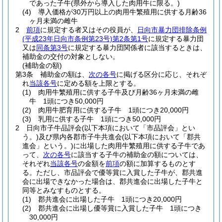
であった子牛
(県外から導入した肉用牛に限る。)
(4)
導入価格が30万円以上の肉用牛繁殖用に供する月齢36
ヶ月未満の雌牛
2
前項
に規定する者又はその役員が、
日向市暴力団排除条例
(平成23年日向市条例第23号)
第2条第1号
に規定する暴力団
又は
同条第3号
に規定する暴力団関係者に該当するときは、
補助金の交付の対象としない。
(補助金の額)
第3条
補助金の額は、
次の各号
に掲げる区分に応じ、それぞ
れ
当該各号
に定める額を上限とする。
(1)
肉用牛繁殖用に供する子牛及び月齢36ヶ月未満の雌
牛 1頭につき50,000円
(2)
肉用牛肥育用に供する子牛 1頭につき20,000円
(3)
乳用に供する子牛 1頭につき50,000円
2
日向市子牛品評会
(以下本項において「市品評会」とい
う。)
及び県内各郡市子牛共進会
(以下本項において「郡共
進会」という。)
に出場した肉用牛繁殖用に供する子牛であ
って、
次の各号
に該当する子牛の補助金の額については、
それぞれ
当該各号
の金額を
前項
の額に加算するものとす
る。
ただし、市品評会で優等賞に入賞した子牛が、郡共進
会に出場できなかった場合は、郡共進会に出場した子牛と
同等とみなすものとする。
(1)
郡共進会に出場した子牛 1頭につき20,000円
(2)
郡共進会に出場し優等賞に入賞した子牛 1頭につき
30,000円