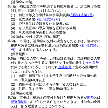
(補助金の申請)
第4条
補助金の交付を申請する補助対象者は、次に掲げる書
類を市長に提出しなければならない。
(1)
補助金等交付申請書兼事業実績書
(
別記様式第1号
)
(2)
収支決算書
(
別記様式第2号
)
(3)
登記書又は登録書及び血統書の写し
(4)
せり買証等の導入価格を証明する書類
(5)
その他市長が必要と認める書類
(補助金の交付決定及び額の確定)
第5条
市長は、補助金の交付の決定をしたときは、速やかに
補助対象者に補助金交付決定及び確定通知書
(
別記様式第3
号
)
により通知するものとする。
(保留期間)
第6条
補助金の交付を受けた補助対象者は、当該補助金の交
付対象となった子牛又は月齢36ヶ月未満の雌牛を
次の各号
に掲げる区分に応じ、それぞれ
当該各号
に定める期間保留
しなければならない。
(1)
肉用牛繁殖用に供する子牛及び月齢36ヶ月未満の雌
牛 導入後60月以上
(2)
肉用牛肥育用に供する子牛 導入後12月以上
(3)
乳用に供する子牛 導入後60月以上
(補助金の返還)
第7条
市長は、補助金の交付を受けた補助対象者が
前条
又は
規則第5条
により付した条件を欠いたときは、補助金の全部
又は一部を返還させることができる。