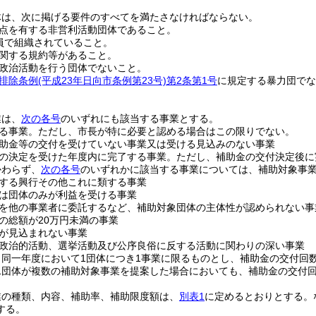
体は、次に掲げる要件のすべてを満たさなければならない。
点を有する非営利活動団体であること。
員で組織されていること。
関する規約等があること。
政治活動を行う団体でないこと。
排除条例
(平成23年日向市条例第23号)
第2条第1号
に規定する暴力団でな
業は、
次の各号
のいずれにも該当する事業とする。
る事業。
ただし、市長が特に必要と認める場合はこの限りでない。
助金等の交付を受けていない事業又は受ける見込みのない事業
の決定を受けた年度内に完了する事業。
ただし、補助金の交付決定後に
かわらず、
次の各号
のいずれかに該当する事業については、補助対象事
する興行その他これに類する事業
は団体のみが利益を受ける事業
を他の事業者に委託するなど、補助対象団体の主体性が認められない事
の総額が20万円未満の事業
が見込まれない事業
政治的活動、選挙活動及び公序良俗に反する活動に関わりの深い事業
同一年度において1団体につき1事業に限るものとし、補助金の交付回数
1団体が複数の補助対象事業を提案した場合においても、補助金の交付
業の種類、内容、補助率、補助限度額は、
別表1
に定めるとおりとする。
する。