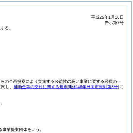
平成25年1月16日
告示第7号
正する。
自らの企画提案により実施する公益性の高い事業に要する経費の一
に関し、
補助金等の交付に関する規則
(昭和46年日向市規則第8号)
に
る。
る事業提案団体をいう。