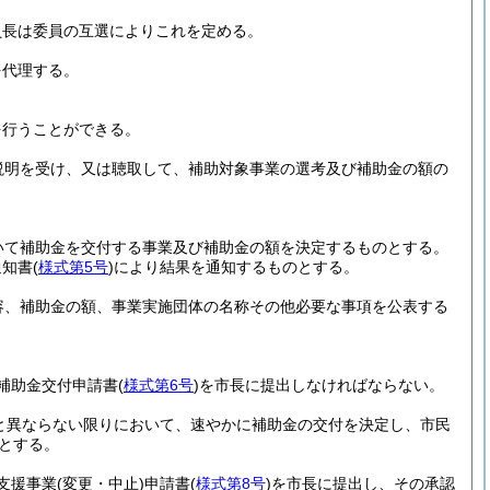
員長は委員の互選によりこれを定める。
を代理する。
を行うことができる。
説明を受け、又は聴取して、補助対象事業の選考及び補助金の額の
いて補助金を交付する事業及び補助金の額を決定するものとする。
通知書
(
様式第5号
)
により結果を通知するものとする。
容、補助金の額、事業実施団体の名称その他必要な事項を公表する
補助金交付申請書
(
様式第6号
)
を市長に提出しなければならない。
と異ならない限りにおいて、速やかに補助金の交付を決定し、市民
とする。
支援事業
(変更・中止)
申請書
(
様式第8号
)
を市長に提出し、その承認