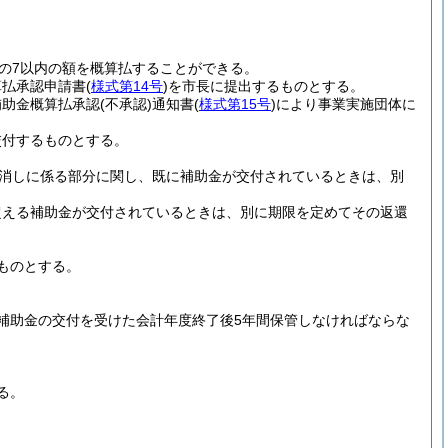
の7以内の額を概算払することができる。
算払承認申請書
(
様式第14号
)
を市長に提出するものとする。
補助金概算払承認
(不承認)
通知書
(
様式第15号
)
により事業実施団体に
交付するものとする。
消しに係る部分に関し、既に補助金が交付されているときは、別
超える補助金が交付されているときは、別に期限を定めてその返還
ものとする。
補助金の交付を受けた会計年度終了後5年間保管しなければならな
る。