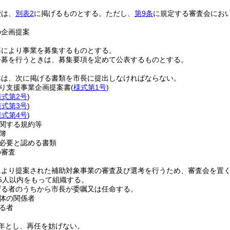
費は、
別表2
に掲げるものとする。
ただし、
第9条
に規定する審査会にお
の企画提案
募により事業を募集するものとする。
公募を行うときは、募集要項を定めて公表するものとする。
体は、次に掲げる書類を市長に提出しなければならない。
り支援事業企画提案書
(
様式第1号
)
様式第2号
)
様式第3号
)
様式第4号
)
関する規約等
簿
必要と認める書類
の審査
により提案された補助対象事業の審査及び選考を行うため、審査会を置
5人以内をもって組織する。
げる者のうちから市長が委嘱又は任命する。
体の関係者
る者
年とし、再任を妨げない。