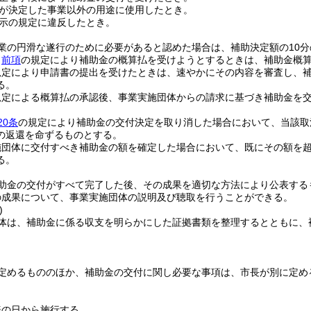
が決定した事業以外の用途に使用したとき。
示の規定に違反したとき。
業の円滑な遂行のために必要があると認めた場合は、補助決定額の10分
、
前項
の規定により補助金の概算払を受けようとするときは、補助金概
規定により申請書の提出を受けたときは、速やかにその内容を審査し、
る。
規定による概算払の承認後、事業実施団体からの請求に基づき補助金を
20条
の規定により補助金の交付決定を取り消した場合において、当該取
の返還を命ずるものとする。
施団体に交付すべき補助金の額を確定した場合において、既にその額を
る。
助金の交付がすべて完了した後、その成果を適切な方法により公表する
の成果について、事業実施団体の説明及び聴取を行うことができる。
)
体は、補助金に係る収支を明らかにした証拠書類を整理するとともに、
定めるもののほか、補助金の交付に関し必要な事項は、市長が別に定め
表の日から施行する。