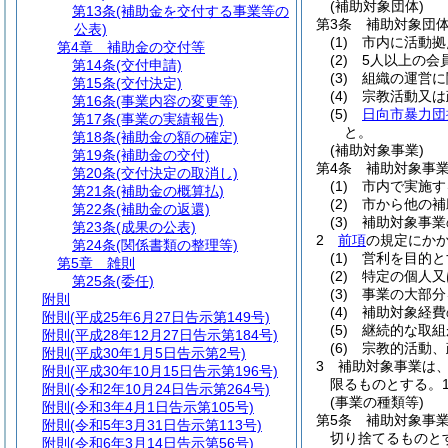
(補助対象団体)
第13条
(補助金を交付する事業等の
第3条
補助対象団
公表)
(1)
市内に活動拠
第4章
補助金の交付等
(2)
5人以上の会
第14条
(交付申請)
(3)
組織の運営に
第15条
(交付決定)
(4)
宗教活動又は
第16条
(事業内容の変更等)
(5)
日向市暴力団
第17条
(事業の実績報告)
と。
第18条
(補助金の額の確定)
(補助対象事業)
第19条
(補助金の交付)
第4条
補助対象事
第20条
(交付決定の取消し)
(1)
市内で実施す
第21条
(補助金の概算払)
(2)
市から他の補
第22条
(補助金の返還)
(3)
補助対象事業
第23条
(成果の公表)
2
前項
の規定にか
第24条
(関係書類の整理等)
(1)
営利を目的と
第5章
雑則
(2)
特定の個人又
第25条
(委任)
(3)
事業の大部分
附則
(4)
補助対象経費
附則
(平成25年6月27日告示第149号)
(5)
継続的な取組
附則
(平成28年12月27日告示第184号)
(6)
宗教的活動、
附則
(平成30年1月5日告示第2号)
3
補助対象事業は、
附則
(平成30年10月15日告示第196号)
限るものとする。
附則
(令和2年10月24日告示第264号)
(事業の種類等)
附則
(令和3年4月1日告示第105号)
第5条
補助対象事
附則
(令和5年3月31日告示第113号)
切り捨てるものと
附則
(令和6年3月14日告示第56号)