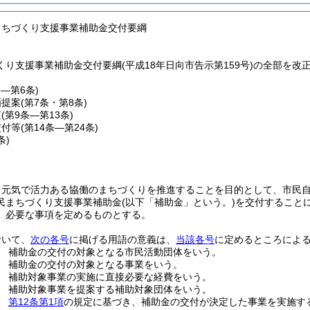
まちづくり支援事業補助金交付要綱
り支援事業補助金交付要綱(平成18年日向市告示第159号)の全部を改
条―第6条)
画提案
(第7条・第8条)
査
(第9条―第13条)
交付等
(第14条―第24条)
条)
、元気で活力ある協働のまちづくりを推進することを目的として、市民
民まちづくり支援事業補助金
(以下「補助金」という。)
を交付すること
、必要な事項を定めるものとする。
おいて、
次の各号
に掲げる用語の意義は、
当該各号
に定めるところによ
 補助金の交付の対象となる市民活動団体をいう。
 補助金の交付の対象となる事業をいう。
 補助対象事業の実施に直接必要な経費をいう。
 補助対象事業を提案する補助対象団体をいう。
体
第12条第1項
の規定に基づき、補助金の交付が決定した事業を実施す