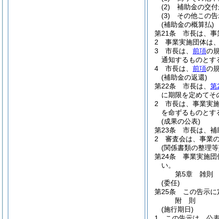
(2)
補助金の交付
(3)
その他この告
(補助金の概算払)
第21条
市長は、事
2
事業実施団体は
3
市長は、
前項
の
通知するものとす
4
市長は、
前項
の
(補助金の返還)
第22条
市長は、
第
に期限を定めてそ
2
市長は、事業実
を命ずるものとす
(成果の公表)
第23条
市長は、補
2
審査会は、事業
(関係書類の整理等
第24条
事業実施団
い。
第5章
雑則
(委任)
第25条
この告示に
附
則
(施行期日)
1
この告示は、公