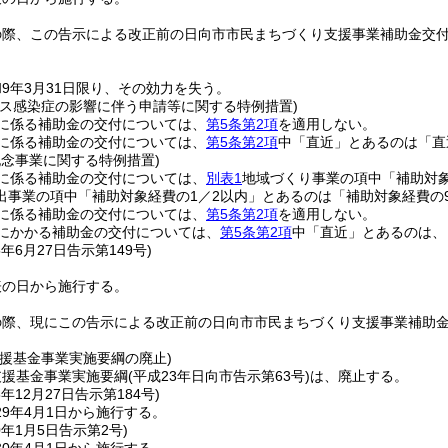
の際、この告示による改正前の日向市市民まちづくり支援事業補助金交
9年3月31日限り、その効力を失う。
ルス感染症の影響に伴う申請等に関する特例措置)
に係る補助金の交付については、
第5条第2項
を適用しない。
に係る補助金の交付については、
第5条第2項
中「直近」とあるのは「直
記念事業に関する特例措置)
に係る補助金の交付については、
別表1
地域づくり事業の項中「補助対象
出事業の項中「補助対象経費の1／2以内」とあるのは「補助対象経費の9
に係る補助金の交付については、
第5条第2項
を適用しない。
にかかる補助金の交付については、
第5条第2項
中「直近」とあるのは、
5年6月27日
告示第149号)
表の日から施行する。
の際、現にこの告示による改正前の日向市市民まちづくり支援事業補助
支援基金事業実施要綱の廃止)
支援基金事業実施要綱
(平成23年日向市告示第63号)
は、廃止する。
8年12月27日
告示第184号)
9年4月1日から施行する。
0年1月5日
告示第2号)