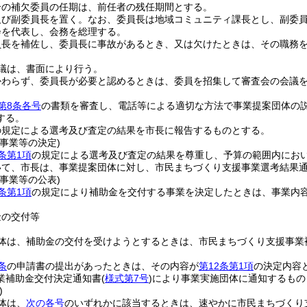
合の補欠委員の任期は、前任者の残任期間とする。
及び副委員長を置く。
なお、委員長は地域コミュニティ課長とし、副委
会を代表し、会務を総理する。
員長を補佐し、委員長に事故があるとき、又は欠けたときは、その職務
議は、書面により行う。
かわらず、委員長が必要と認めるときは、委員を招集して審査会の会議
第8条各号
の書類を審査し、電話等による適切な方法で事業提案団体の
する。
の規定による選考及び査定の結果を市長に報告するものとする。
事業等の決定)
条第1項
の規定による選考及び査定の結果を尊重し、予算の範囲内にお
いて、市長は、事業提案団体に対し、市民まちづくり支援事業選考結果
事業等の公表)
条第1項
の規定により補助金を交付する事業を決定したときは、事業内
金の交付等
体は、補助金の交付を受けようとするときは、市民まちづくり支援事業
条
の申請書の提出があったときは、その内容が
第12条第1項
の決定内容
業補助金交付決定通知書
(
様式第7号
)
により事業実施団体に通知するもの
)
体は、
次の各号
のいずれかに該当するときは、速やかに市民まちづくり