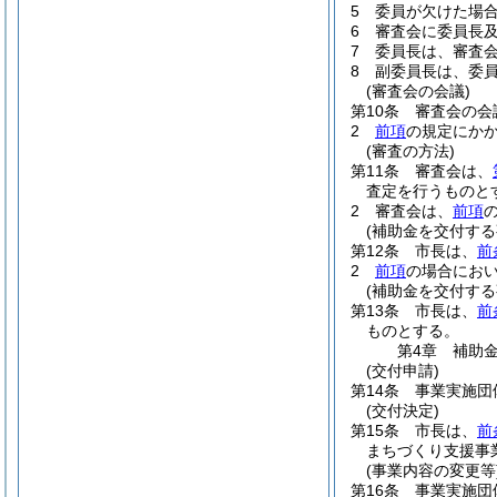
5
委員が欠けた場
6
審査会に委員長
7
委員長は、審査
8
副委員長は、委
(審査会の会議)
第10条
審査会の会
2
前項
の規定にか
(審査の方法)
第11条
審査会は、
査定を行うものと
2
審査会は、
前項
(補助金を交付する
第12条
市長は、
前
2
前項
の場合にお
(補助金を交付する
第13条
市長は、
前
ものとする。
第4章
補助
(交付申請)
第14条
事業実施団
(交付決定)
第15条
市長は、
前
まちづくり支援事
(事業内容の変更等
第16条
事業実施団