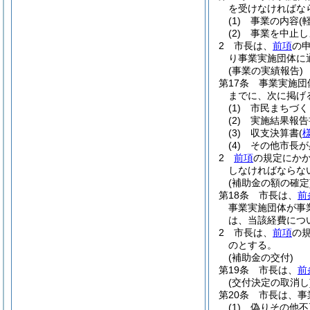
を受けなければな
(1)
事業の内容
(
(2)
事業を中止し
2
市長は、
前項
の
り事業実施団体に
(事業の実績報告)
第17条
事業実施団
までに、次に掲げ
(1)
市民まちづく
(2)
実施結果報告
(3)
収支決算書
(
(4)
その他市長が
2
前項
の規定にか
しなければならな
(補助金の額の確定
第18条
市長は、
前
事業実施団体が事
は、当該経費につ
2
市長は、
前項
の
のとする。
(補助金の交付)
第19条
市長は、
前
(交付決定の取消し
第20条
市長は、事
(1)
偽りその他不