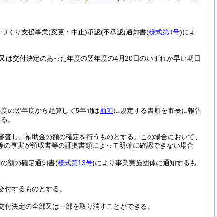
ちづくり支援事業
(変更・中止)
承認
(不承認)
通知書
(
様式第9号
)
によ
又は交付決定のあった年度の翌年度の4月20日のいずれか早い期日
度の翌年度から起算して5年間は
前項
に規定する書類を市長に報告
する。
審査し、補助金の額の確定を行うものとする。
この場合において、
等の事実が領収書等の証拠書類によって明確に確認できない場合
金の額の確定通知書
(
様式第13号
)
により事業実施団体に通知するも
交付するものとする。
交付決定の全部又は一部を取り消すことができる。