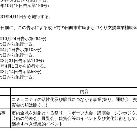
0年4月1日から施行する。
0年10月15日
告示第196号)
31年4月1日から施行する。
の日前に、この告示による改正前の日向市市民まちづくり支援事業補助
年10月24日
告示第264号)
の日から施行する。
年4月1日
告示第105号)
の日から施行する。
年3月31日
告示第113号)
5年4月1日から施行する。
年3月14日
告示第56号)
の日から施行する。
内容
コミュニティの活性化及び醸成につながる事業
(祭り、運動会、
賀会の類は除く。)
出事
市内全域を対象とする祭り、スポーツ大会、講演会、シンポジウ
芸術の発表会、展覧会、観賞会等のイベント及び文化芸術として
継承すべき伝統的イベント