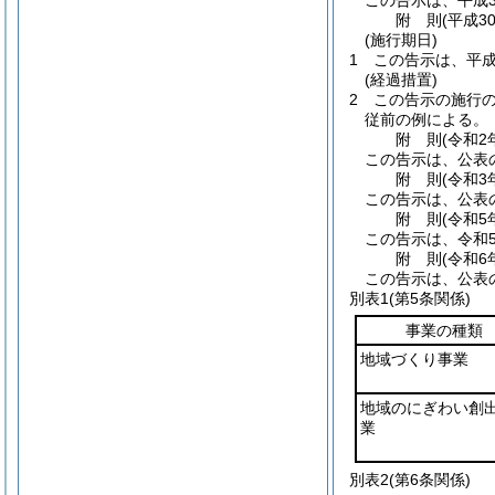
この告示は、平成3
附
則
(平成3
(施行期日)
1
この告示は、平成
(経過措置)
2
この告示の施行
従前の例による。
附
則
(令和2
この告示は、公表
附
則
(令和3
この告示は、公表
附
則
(令和5
この告示は、令和
附
則
(令和6
この告示は、公表
別表1
(第5条関係)
事業の種類
地域づくり事業
地域のにぎわい創
業
別表2
(第6条関係)