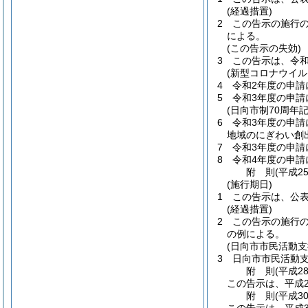
(経過措置)
2
この告示の施行
による。
(この告示の失効)
3
この告示は、令和
(新型コロナウイ
4
令和2年度の申請
5
令和3年度の申請
(日向市制70周年
6
令和3年度の申請
地域のにぎわい創
7
令和3年度の申請
8
令和4年度の申請
附
則
(平成2
(施行期日)
1
この告示は、公
(経過措置)
2
この告示の施行
の例による。
(日向市市民活動
3
日向市市民活動
附
則
(平成2
この告示は、平成2
附
則
(平成3