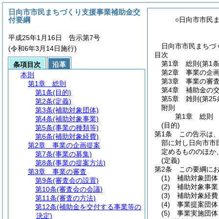
日向市市民まちづくり支援事業補助金交
付要綱
○日向市市民
平成25年1月16日 告示第7号
日向市市民まちづく
(令和6年3月14日施行)
目次
第1章
総則
(第1
条項目次
沿革
第2章
事業の企
本則
第3章
事業の審
第1章
総則
第4章
補助金の
第1条
(目的)
第5章
雑則
(第25
第2条
(定義)
附則
第3条
(補助対象団体)
第1章
総則
第4条
(補助対象事業)
(目的)
第5条
(事業の種類等)
第1条
この告示は
第6条
(補助対象経費)
部に対し日向市市
第2章
事業の企画提案
定めるもののほか
第7条
(事業の募集)
(定義)
第8条
(事業の提案方法)
第2条
この要綱に
第3章
事業の審査
(1)
補助対象団体
第9条
(審査会の設置)
(2)
補助対象事業
第10条
(審査会の会議)
(3)
補助対象経費
第11条
(審査の方法)
(4)
事業提案団体
第12条
(補助金を交付する事業等の
(5)
事業実施団
決定)