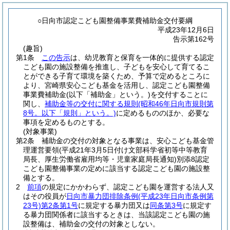
○日向市認定こども園整備事業費補助金交付要綱
平成23年12月6日
告示第162号
(趣旨)
第1条
この告示
は、幼児教育と保育を一体的に提供する認定
こども園の施設整備を推進し、子どもを安心して育てるこ
とができる子育て環境を築くため、予算で定めるところに
より、宮崎県安心こども基金を活用し、認定こども園整備
事業費補助金
(以下「補助金」という。)
を交付することに
関し、
補助金等の交付に関する規則
(昭和46年日向市規則第
8号。以下「規則」という。)
に定めるもののほか、必要な
事項を定めるものとする。
(対象事業)
第2条
補助金の交付の対象となる事業は、安心こども基金管
理運営要領
(平成21年3月5日付け文部科学省初等中等教育
局長、厚生労働省雇用均等・児童家庭局長通知)
別添8認定
こども園整備事業の定めに該当する認定こども園の施設整
備とする。
2
前項
の規定にかかわらず、認定こども園を運営する法人又
はその役員が
日向市暴力団排除条例
(平成23年日向市条例第
23号)
第2条第1号
に規定する暴力団又は
同条第3号
に規定す
る暴力団関係者に該当するときは、当該認定こども園の施
設整備は、補助金の交付の対象としない。