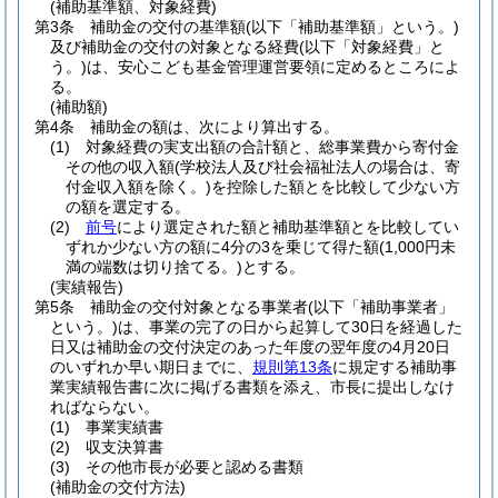
(補助基準額、対象経費)
第3条
補助金の交付の基準額
(以下「補助基準額」という。)
及び補助金の交付の対象となる経費
(以下「対象経費」と
う。)
は、安心こども基金管理運営要領に定めるところによ
る。
(補助額)
第4条
補助金の額は、次により算出する。
(1)
対象経費の実支出額の合計額と、総事業費から寄付金
その他の収入額
(学校法人及び社会福祉法人の場合は、寄
付金収入額を除く。)
を控除した額とを比較して少ない方
の額を選定する。
(2)
前号
により選定された額と補助基準額とを比較してい
ずれか少ない方の額に4分の3を乗じて得た額
(1,000円未
満の端数は切り捨てる。)
とする。
(実績報告)
第5条
補助金の交付対象となる事業者
(以下「補助事業者」
という。)
は、事業の完了の日から起算して30日を経過した
日又は補助金の交付決定のあった年度の翌年度の4月20日
のいずれか早い期日までに、
規則第13条
に規定する補助事
業実績報告書に次に掲げる書類を添え、市長に提出しなけ
ればならない。
(1)
事業実績書
(2)
収支決算書
(3)
その他市長が必要と認める書類
(補助金の交付方法)