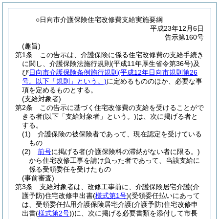
○日向市介護保険住宅改修費支給実施要綱
平成23年12月6日
告示第160号
(趣旨)
第1条
この告示は、介護保険に係る住宅改修費の支給手続き
に関し、介護保険法施行規則
(平成11年厚生省令第36号)
及
び
日向市介護保険条例施行規則
(平成12年日向市規則第26
号。以下「規則」という。)
に定めるもののほか、必要な事
項を定めるものとする。
(支給対象者)
第2条
この告示に基づく住宅改修費の支給を受けることがで
きる者
(以下「支給対象者」という。)
は、次に掲げる者と
する。
(1)
介護保険の被保険者であって、現在認定を受けている
もの
(2)
前号
に掲げる者
(介護保険料の滞納がない者に限る。)
から住宅改修工事を請け負った者であって、当該支給に
係る受領委任を受けたもの
(事前審査)
第3条
支給対象者は、改修工事前に、介護保険居宅介護
(介
護予防)
住宅改修申出書
(
様式第1号
)
(受領委任払いにあって
は、受領委任払用介護保険居宅介護
(介護予防)
住宅改修申
出書
(
様式第2号
)
)
に、次に掲げる必要書類を添付して市長