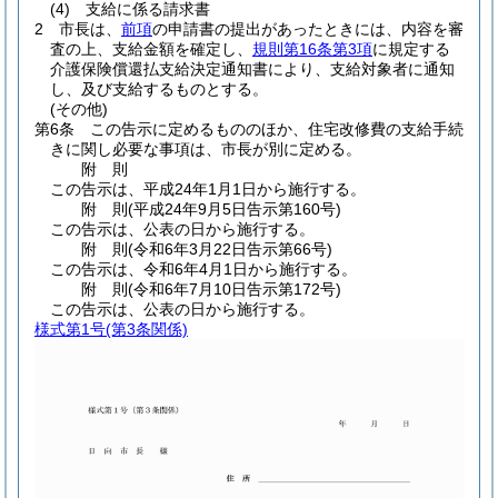
(4)
支給に係る請求書
2
市長は、
前項
の申請書の提出があったときには、内容を審
査の上、支給金額を確定し、
規則第16条第3項
に規定する
介護保険償還払支給決定通知書により、支給対象者に通知
し、及び支給するものとする。
(その他)
第6条
この告示に定めるもののほか、住宅改修費の支給手続
きに関し必要な事項は、市長が別に定める。
附
則
この告示は、平成24年1月1日から施行する。
附
則
(平成24年9月5日
告示第160号)
この告示は、公表の日から施行する。
附
則
(令和6年3月22日
告示第66号)
この告示は、令和6年4月1日から施行する。
附
則
(令和6年7月10日
告示第172号)
この告示は、公表の日から施行する。
様式第1号
(第3条関係)