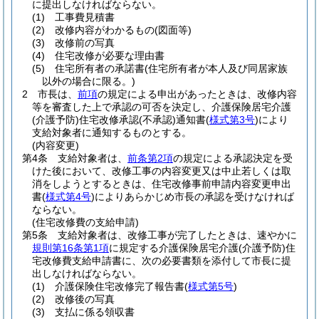
に提出しなければならない。
(1)
工事費見積書
(2)
改修内容がわかるもの
(図面等)
(3)
改修前の写真
(4)
住宅改修が必要な理由書
(5)
住宅所有者の承諾書
(住宅所有者が本人及び同居家族
以外の場合に限る。)
2
市長は、
前項
の規定による申出があったときは、改修内容
等を審査した上で承認の可否を決定し、介護保険居宅介護
(介護予防)
住宅改修承認
(不承認)
通知書
(
様式第3号
)
により
支給対象者に通知するものとする。
(内容変更)
第4条
支給対象者は、
前条第2項
の規定による承認決定を受
けた後において、改修工事の内容変更又は中止若しくは取
消をしようとするときは、住宅改修事前申請内容変更申出
書
(
様式第4号
)
によりあらかじめ市長の承認を受けなければ
ならない。
(住宅改修費の支給申請)
第5条
支給対象者は、改修工事が完了したときは、速やかに
規則第16条第1項
に規定する介護保険居宅介護
(介護予防)
住
宅改修費支給申請書に、次の必要書類を添付して市長に提
出しなければならない。
(1)
介護保険住宅改修完了報告書
(
様式第5号
)
(2)
改修後の写真
(3)
支払に係る領収書