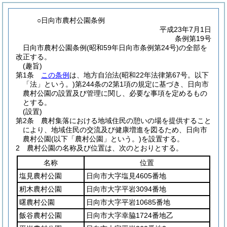
○日向市農村公園条例
平成23年7月1日
条例第19号
日向市農村公園条例(昭和59年日向市条例第24号)の全部を
改正する。
(趣旨)
第1条
この条例
は、地方自治法
(昭和22年法律第67号。以下
「法」という。)
第244条の2第1項の規定に基づき、日向市
農村公園の設置及び管理に関し、必要な事項を定めるもの
とする。
(設置)
第2条
農村集落における地域住民の憩いの場を提供すること
により、地域住民の交流及び健康増進を図るため、日向市
農村公園
(以下「農村公園」という。)
を設置する。
2
農村公園の名称及び位置は、次のとおりとする。
名称
位置
塩見農村公園
日向市大字塩見4605番地
籾木農村公園
日向市大字平岩3094番地
曙農村公園
日向市大字平岩10685番地
飯谷農村公園
日向市大字幸脇1724番地乙