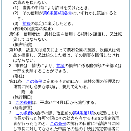
の責めを負わない。
(1)
虚偽の申請により許可を受けたとき。
(2)
その使用が
第6条第4項各号
のいずれかに該当すると
き。
(3)
前条
の規定に違反したとき。
(権利の譲渡等の禁止)
第9条
使用者は、農村公園を使用する権利を譲渡し、又は転
貸してはならない。
(損害賠償)
第10条
故意又は過失によって農村公園の施設、設備又は備
品を損傷し、又は紛失した者は、その損害を賠償しなけれ
ばならない。
2
市長は、情状により、
前項
の損害に係る賠償額の全部又は
一部を免除することができる。
(委任)
第11条
この条例
に定めるもののほか、農村公園の管理及び
運営に関し必要な事項は、規則で定める。
附
則
(施行期日)
1
この条例
は、平成24年4月1日から施行する。
(経過措置)
2
この条例
の施行の際、改正前の
第4条第1項
の規定により
市長が行った許可で現にその効力を有するものは指定管理
者が行ったものと、
この条例
の施行の日前に当該許可に関
し市長に対してなされた申請その他の手続は指定管理者に