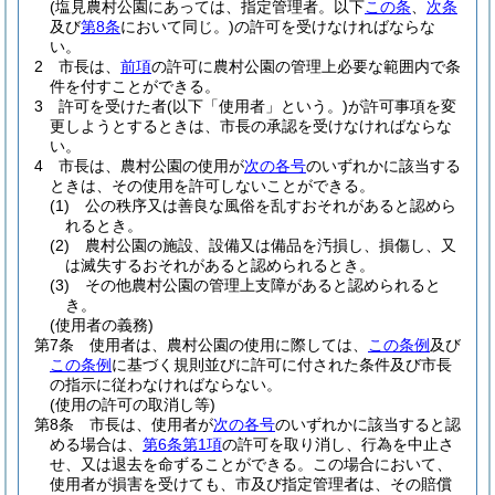
(塩見農村公園にあっては、指定管理者。以下
この条
、
次条
及び
第8条
において同じ。)
の許可を受けなければならな
い。
2
市長は、
前項
の許可に農村公園の管理上必要な範囲内で条
件を付すことができる。
3
許可を受けた者
(以下「使用者」という。)
が許可事項を変
更しようとするときは、市長の承認を受けなければならな
い。
4
市長は、農村公園の使用が
次の各号
のいずれかに該当する
ときは、その使用を許可しないことができる。
(1)
公の秩序又は善良な風俗を乱すおそれがあると認めら
れるとき。
(2)
農村公園の施設、設備又は備品を汚損し、損傷し、又
は滅失するおそれがあると認められるとき。
(3)
その他農村公園の管理上支障があると認められると
き。
(使用者の義務)
第7条
使用者は、農村公園の使用に際しては、
この条例
及び
この条例
に基づく規則並びに許可に付された条件及び市長
の指示に従わなければならない。
(使用の許可の取消し等)
第8条
市長は、使用者が
次の各号
のいずれかに該当すると認
める場合は、
第6条第1項
の許可を取り消し、行為を中止さ
せ、又は退去を命ずることができる。
この場合において、
使用者が損害を受けても、市及び指定管理者は、その賠償