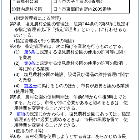
平岩農村公園
日向市大字平岩360番地3
迫野内農村公園
日向市東郷町迫野内2609番地
(指定管理者による管理)
第3条
塩見農村公園の管理は、法第244条の2第3項に規定す
る指定管理者
(以下「指定管理者」という。)
に行わせるも
のとする。
(指定管理者が行う業務の範囲)
第4条
指定管理者は、次に掲げる業務を行うものとする。
(1)
第6条
に規定する塩見農村公園の使用の許可等に関す
る業務
(2)
第8条
に規定する塩見農村公園の使用の許可の取消し
等に関する業務
(3)
塩見農村公園の施設、設備及び備品の維持管理に関す
る業務
(4)
前各号
に掲げるもののほか、市長が必要と認める業務
(使用時間)
第5条
農村公園の使用時間は、午前6時から午後8時までと
する。
ただし、市長が特に必要があると認めるときは、使
用時間を変更することができる。
2
前項
の規定にかかわらず、塩見農村公園にあっては、指定
管理者が特に必要と認めるときは、市長の承認を得て、使
用時間を変更することができる。
(使用の許可等)
第6条
農村公園を使用しようとする者は、あらかじめ市長