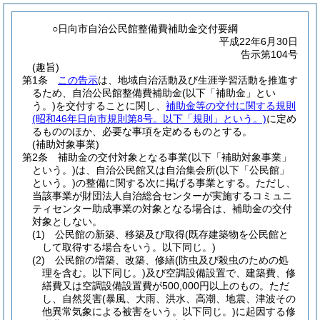
○日向市自治公民館整備費補助金交付要綱
平成22年6月30日
告示第104号
(趣旨)
第1条
この告示
は、地域自治活動及び生涯学習活動を推進す
るため、自治公民館整備費補助金
(以下「補助金」とい
う。)
を交付することに関し、
補助金等の交付に関する規則
(昭和46年日向市規則第8号。以下「規則」という。)
に定め
るもののほか、必要な事項を定めるものとする。
(補助対象事業)
第2条
補助金の交付対象となる事業
(以下「補助対象事業」
という。)
は、自治公民館又は自治集会所
(以下「公民館」
という。)
の整備に関する次に掲げる事業とする。
ただし、
当該事業が財団法人自治総合センターが実施するコミュニ
ティセンター助成事業の対象となる場合は、補助金の交付
対象としない。
(1)
公民館の新築、移築及び取得
(既存建築物を公民館と
して取得する場合をいう。以下同じ。)
(2)
公民館の増築、改築、修繕
(防虫及び殺虫のための処
理を含む。以下同じ。)
及び空調設備設置で、建築費、修
繕費又は空調設備設置費が500,000円以上のもの。
ただ
し、自然災害
(暴風、大雨、洪水、高潮、地震、津波その
他異常気象による被害をいう。以下同じ。)
に起因する修