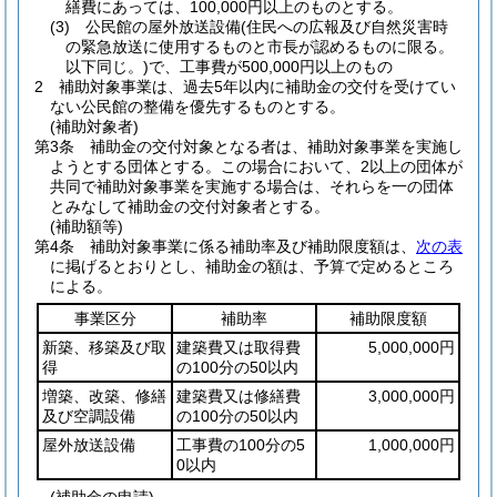
繕費にあっては、100,000円以上のものとする。
(3)
公民館の屋外放送設備
(住民への広報及び自然災害時
の緊急放送に使用するものと市長が認めるものに限る。
以下同じ。)
で、工事費が500,000円以上のもの
2
補助対象事業は、過去5年以内に補助金の交付を受けてい
ない公民館の整備を優先するものとする。
(補助対象者)
第3条
補助金の交付対象となる者は、補助対象事業を実施し
ようとする団体とする。
この場合において、2以上の団体が
共同で補助対象事業を実施する場合は、それらを一の団体
とみなして補助金の交付対象者とする。
(補助額等)
第4条
補助対象事業に係る補助率及び補助限度額は、
次の表
に掲げるとおりとし、補助金の額は、予算で定めるところ
による。
事業区分
補助率
補助限度額
新築、移築及び取
建築費又は取得費
5,000,000円
得
の100分の50以内
増築、改築、修繕
建築費又は修繕費
3,000,000円
及び空調設備
の100分の50以内
屋外放送設備
工事費の100分の5
1,000,000円
0以内