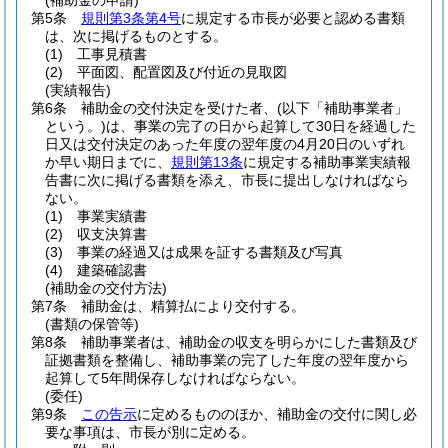
(補助金の申請)
第5条
規則第3条第4号
に規定する市長が必要と認める書類
は、次に掲げるものとする。
(1)
工事見積書
(2)
平面図、配置図及び付近の見取図
(実績報告)
第6条
補助金の交付決定を受けた者、
(以下「補助事業者」
という。)
は、事業の完了の日から起算して30日を経過した
日又は交付決定のあった年度の翌年度の4月20日のいずれ
か早い期日までに、
規則第13条
に規定する補助事業実績報
告書に次に掲げる書類を添え、市長に提出しなければなら
ない。
(1)
事業実績書
(2)
収支決算書
(3)
事業の経過又は成果を証する書類及び写真
(4)
建築確認書
(補助金の交付方法)
第7条
補助金は、精算払により交付する。
(書類の保管等)
第8条
補助事業者は、補助金の収支を明らかにした書類及び
証拠書類を整備し、補助事業の完了した年度の翌年度から
起算して5年間保存しなければならない。
(委任)
第9条
この告示
に定めるもののほか、補助金の交付に関し必
要な事項は、市長が別に定める。