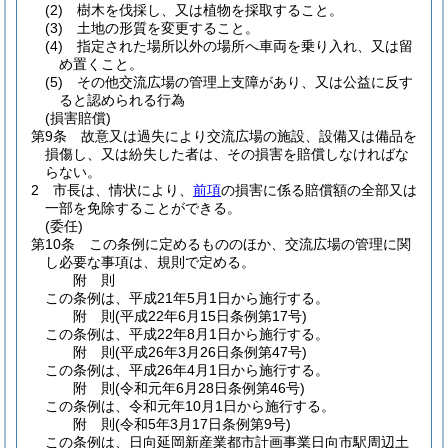
(2)
樹木を伐採し、又は植物を採取すること。
(3)
土地の形質を変更すること。
(4)
指定された場所以外の場所へ車両を乗り入れ、又は留
め置くこと。
(5)
その他交流広場の管理上支障があり、又は公益に反す
ると認められる行為
(損害賠償)
第9条
故意又は過失により交流広場の施設、設備又は備品を
損傷し、又は紛失した者は、その損害を賠償しなければな
らない。
2
市長は、情状により、
前項
の損害に係る賠償額の全部又は
一部を免除することができる。
(委任)
第10条
この条例に定めるもののほか、交流広場の管理に関
し必要な事項は、規則で定める。
附
則
この条例は、平成21年5月1日から施行する。
附
則
(平成22年6月15日
条例第17号)
この条例は、平成22年8月1日から施行する。
附
則
(平成26年3月26日
条例第47号)
この条例は、平成26年4月1日から施行する。
附
則
(令和元年6月28日
条例第46号)
この条例は、令和元年10月1日から施行する。
附
則
(令和5年3月17日
条例第9号)
この条例は、日向延岡新産業都市計画事業日向市駅周辺土