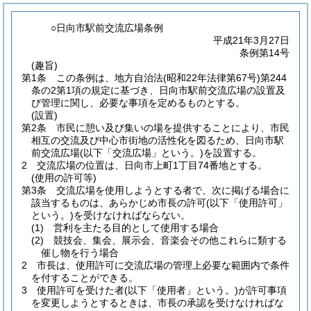
○日向市駅前交流広場条例
平成21年3月27日
条例第14号
(趣旨)
第1条
この条例は、地方自治法
(昭和22年法律第67号)
第244
条の2第1項の規定に基づき、日向市駅前交流広場の設置及
び管理に関し、必要な事項を定めるものとする。
(設置)
第2条
市民に憩い及び集いの場を提供することにより、市民
相互の交流及び中心市街地の活性化を図るため、日向市駅
前交流広場
(以下「交流広場」という。)
を設置する。
2
交流広場の位置は、日向市上町1丁目74番地とする。
(使用の許可等)
第3条
交流広場を使用しようとする者で、次に掲げる場合に
該当するものは、あらかじめ市長の許可
(以下「使用許可」
という。)
を受けなければならない。
(1)
営利を主たる目的として使用する場合
(2)
競技会、集会、展示会、音楽会その他これらに類する
催し物を行う場合
2
市長は、使用許可に交流広場の管理上必要な範囲内で条件
を付することができる。
3
使用許可を受けた者
(以下「使用者」という。)
が許可事項
を変更しようとするときは、市長の承認を受けなければな