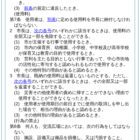
き。
(3)
前条
の規定に違反したとき。
(使用料)
第7条
使用者は、
別表
に定める使用料を市長に納付しなけれ
ばならない。
2
市長は、
次の各号
のいずれかに該当するときは、使用料の
全部又は一部を免除することができる。
(1)
市が主催する行事で使用するとき。
(2)
市内の保育所、幼稚園、小学校、中学校及び高等学校
が保育又は教育の目的で使用するとき。
(3)
営利を主たる目的としない行事であって、中心市街地
の活性化に寄与すると認められるもので使用するとき。
(4)
その他特別の理由があると認めるとき。
3
市長は、既納の使用料は返還しないものとする。
ただし、
次の各号
のいずれかに該当するときは、その全部又は一部
を返還することができる。
(1)
災害その他使用者の責めに帰すことができない理由で
使用することができなくなったとき。
(2)
使用者が使用期日の前日までに使用の取消しを申し出
た場合で、相当の理由があると認めるとき。
(3)
その他特別の理由があると認めるとき。
(行為の禁止)
第8条
何人も、交流広場においては、次の行為をしてはなら
ない。
(1)
施設、設備又は備品を損傷し、又は汚損すること。