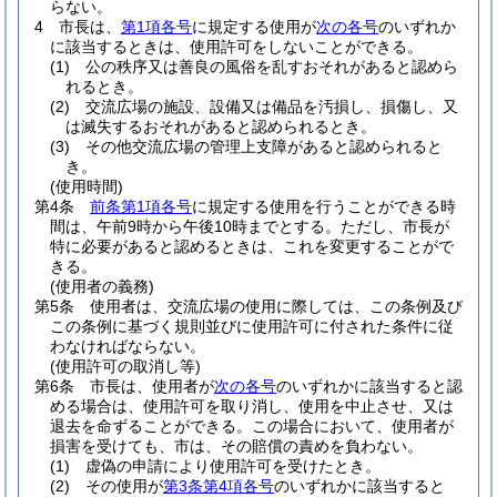
らない。
4
市長は、
第1項各号
に規定する使用が
次の各号
のいずれか
に該当するときは、使用許可をしないことができる。
(1)
公の秩序又は善良の風俗を乱すおそれがあると認めら
れるとき。
(2)
交流広場の施設、設備又は備品を汚損し、損傷し、又
は滅失するおそれがあると認められるとき。
(3)
その他交流広場の管理上支障があると認められると
き。
(使用時間)
第4条
前条第1項各号
に規定する使用を行うことができる時
間は、午前9時から午後10時までとする。
ただし、市長が
特に必要があると認めるときは、これを変更することがで
きる。
(使用者の義務)
第5条
使用者は、交流広場の使用に際しては、この条例及び
この条例に基づく規則並びに使用許可に付された条件に従
わなければならない。
(使用許可の取消し等)
第6条
市長は、使用者が
次の各号
のいずれかに該当すると認
める場合は、使用許可を取り消し、使用を中止させ、又は
退去を命ずることができる。
この場合において、使用者が
損害を受けても、市は、その賠償の責めを負わない。
(1)
虚偽の申請により使用許可を受けたとき。
(2)
その使用が
第3条第4項各号
のいずれかに該当すると