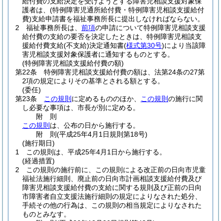
給付費の支給決定を受けようとする障害児相談支援対象保
護者は、
(特例障害児通所給付費・特例障害児相談支援給付
費)
支給申請書を福祉事務所長に提出しなければならない。
2
福祉事務所長は、
前項
の申請について特例障害児相談支援
給付費の支給の要否を決定したときは、特例障害児相談支
援給付費支給
(不支給)
決定通知書
(
様式第30号
)
により当該障
害児相談支援対象保護者に通知するものとする。
(特例障害児相談支援給付費の額)
第22条
特例障害児相談支援給付費の額は、法第24条の27第
2項の規定によりその基準とされる額とする。
(委任)
第23条
この規則
に定めるもののほか、
この規則
の施行に関
し必要な事項は、市長が別に定める。
附
則
この規則
は、公布の日から施行する。
附
則
(平成25年4月1日
規則第18号)
(施行期日)
1
この規則は、平成25年4月1日から施行する。
(経過措置)
2
この規則の施行前に、この規則による改正前の日向市児童
福祉法施行細則、廃止前の日向市計画相談支援給付費及び
障害児相談支援給付費の支給に関する規則及び正前の日向
市障害者自立支援法施行細則の規定によりなされた処分、
手続その他の行為は、この規則の相当規定によりなされた
ものとみなす。