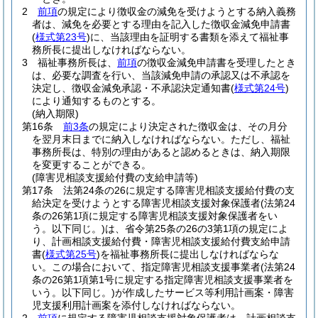
2
前項
の規定により徴収金の減免を受けようとする納入義務
者は、減免を必要とする理由を記入した徴収金減免申請書
(
様式第23号
)
に、当該理由を証明する書類を添えて福祉事
務所長に提出しなければならない。
3
福祉事務所長は、
前項
の徴収金減免申請書を受理したとき
は、必要な調査を行い、当該減免申請の承認又は不承認を
決定し、徴収金減免承認・不承認決定通知書
(
様式第24号
)
により通知するものとする。
(納入期限)
第16条
前3条
の規定により決定された徴収金は、その月分
を翌月末日までに納入しなければならない。
ただし、福祉
事務所長は、特別の理由があると認めるときは、納入期限
を変更することができる。
(障害児相談支援給付費の支給申請等)
第17条
法第24条の26に規定する障害児相談支援給付費の支
給決定を受けようとする障害児相談支援対象保護者
(法第24
条の26第1項に規定する障害児相談支援対象保護者をい
う。以下同じ。)
は、省令第25条の26の3第1項の規定によ
り、計画相談支援給付費・障害児相談支援給付費支給申請
書
(
様式第25号
)
を福祉事務所長に提出しなければならな
い。
この場合において、指定障害児相談支援事業者
(法第24
条の26第1項第1号に規定する指定障害児相談支援事業者を
いう。以下同じ。)
が作成したサービス等利用計画案・障害
児支援利用計画案を添付しなければならない。