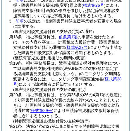
2
前項
に規定する障害児相談支援対象保護者は、計画相談支
援・障害児相談支援依頼
(変更)
届出書
(
様式第26号
)
により、
障害児支援利用計画案の作成を依頼した指定障害児相談支
援事業者について福祉事務所長に届け出るものとする。
3
前項
の規定は、指定障害児相談支援事業者を変更する場合
に準用する。
(障害児相談支援給付費の支給決定等の通知)
第18条
福祉事務所長は、
前条第1項
の申請を受けたとき
は、その内容を審査し、計画相談支援給付費・障害児相談
支援給付費支給
(却下)
通知書
(
様式第27号
)
により当該申請を
した障害児相談支援対象保護者に通知するものとする。
(継続障害児支援利用援助の期間の変更)
第19条
福祉事務所長は、障害児相談支援対象保護者につい
て継続障害児支援利用援助
(法第6条の2の2第9項に規定す
る継続障害児支援利用援助をいう。)
のモニタリング期間を
変更する場合には、モニタリング期間変更通知書
(
様式第28
号
)
により当該対象者に通知するものとする。
(障害児相談支援給付費の支給の取消し)
第20条
福祉事務所長は、省令第25条の26の4第1項の規定に
より障害児相談支援給付費の支給を行わないこととしたと
きは、計画相談支援給付費・障害児相談支援給付費支給取
消通知書
(
様式第29号
)
により当該障害児相談支援対象保護
者に通知するものとする。
(特例障害児相談支援給付費の支給申請等)
第21条
法第24条の27第1項に規定する特例障害児相談支援