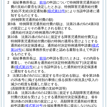
2
福祉事務所長は、
前項
の申請について特例障害児通所給付
費の支給の要否を決定したときは、特例障害児通所給付費
支給
(不支給)
決定通知書
(
様式第13号
)
により当該申請者に通
知するものとする。
(特例障害児通所給付費の額)
第9条
特例障害児通所給付費の額は、法第21条の5の4第3項
の規定によりその基準とされる額とする。
(通所給付決定の特例適用の申請等)
第10条
法第21条の5の11に規定する障害児通所給付費又は
特例障害児通所給付費の額の特例の適用を受けようとする
通所給付決定保護者は、通所給付決定特例適用申請書
(
様式
第14号
)
に福祉事務所長が必要と認める書類を添えて申請す
るものとする。
2
福祉事務所長は、
前項
の申請を受けたときは、その内容を
審査し、その結果を通所給付決定特例適用
(却下)
決定通知
書
(
様式第15号
)
により当該申請をした通所給付決定保護者
に通知するものとする。
3
法第21条の5の11に規定する市が定める額は、省令第18条
の25各号に掲げる特別の事情に係る損害の状況及び収入の
減少の程度を勘案した額とする。
(高額障害児通所給付費の支給申請等)
第11条
法第21条の5の12第1項に規定する高額障害児通所給
付費の支給を受けようとする通所給付決定保護者は、省令
第18条の26第1項の規定により、高額障害児通所給付費支
給申請書
(
様式第16号
)
を福祉事務所長に提出しなければな