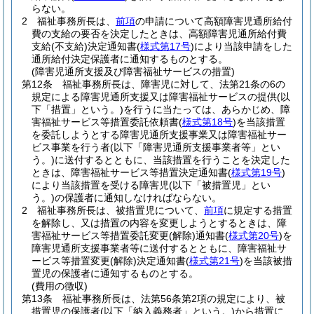
らない。
2
福祉事務所長は、
前項
の申請について高額障害児通所給付
費の支給の要否を決定したときは、高額障害児通所給付費
支給
(不支給)
決定通知書
(
様式第17号
)
により当該申請をした
通所給付決定保護者に通知するものとする。
(障害児通所支援及び障害福祉サービスの措置)
第12条
福祉事務所長は、障害児に対して、法第21条の6の
規定による障害児通所支援又は障害福祉サービスの提供
(以
下「措置」という。)
を行うに当たっては、あらかじめ、障
害福祉サービス等措置委託依頼書
(
様式第18号
)
を当該措置
を委託しようとする障害児通所支援事業又は障害福祉サー
ビス事業を行う者
(以下「障害児通所支援事業者等」とい
う。)
に送付するとともに、当該措置を行うことを決定した
ときは、障害福祉サービス等措置決定通知書
(
様式第19号
)
により当該措置を受ける障害児
(以下「被措置児」とい
う。)
の保護者に通知しなければならない。
2
福祉事務所長は、被措置児について、
前項
に規定する措置
を解除し、又は措置の内容を変更しようとするときは、障
害福祉サービス等措置委託変更
(解除)
通知書
(
様式第20号
)
を
障害児通所支援事業者等に送付するとともに、障害福祉サ
ービス等措置変更
(解除)
決定通知書
(
様式第21号
)
を当該被措
置児の保護者に通知するものとする。
(費用の徴収)
第13条
福祉事務所長は、法第56条第2項の規定により、被
措置児の保護者
(以下「納入義務者」という。)
から措置に