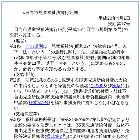
○日向市児童福祉法施行細則
平成20年4月1日
規則第17号
日向市児童福祉法施行細則(平成15年日向市規則第22号)の
全部を改正する。
(趣旨)
第1条
この規則
は、児童福祉法
(昭和22年法律第164号。以
下「法」という。)
の施行に関し、法、児童福祉法施行令
(昭和23年政令第74号)
及び児童福祉法施行規則
(昭和23年厚
生省令第11号。以下「省令」という。)
に定めるもののほ
か、必要な事項を定めるものとする。
(支給申請)
第2条
法第21条の5の6に規定する障害児通所給付費の支給
の申請をしようとする障害児の保護者
(
この条
及び
次条
にお
いて「申請者」という。)
は、
(障害児通所給付費・肢体不
自由児通所医療費)
支給申請書兼利用者負担額減額・免除等
申請書
(
様式第1号
)
を福祉事務所長に提出しなければならな
い。
(支給決定等)
第3条
福祉事務所長は、法第21条の5の7第1項の規定により
支給の要否を決定したときは、
(障害児通所給付費・肢体不
自由児通所医療費)
支給決定通知書兼利用者負担額減額・免
除等決定通知書
(
様式第2号
)
により申請者に通知するものと