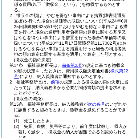
係る費用
(以下「徴収金」という。)
を徴収するものとす
る。
2
徴収金の額は、やむを得ない事由による措置
(障害児通所
支援)
を行った場合の単価等の取扱いについて
(平成24年6月
25日障障発0625第1号)
におけるやむを得ない事由による措
置を行った場合の通所利用者負担額の算定に関する基準又
はやむを得ない事由による措置を行った場合の単価等の取
扱いについて
(平成18年11月17日障障発第1117002号)
にお
けるやむを得ない事由による措置を行った場合の利用者負
担の額の算定に関する基準を適用して算定した額とする。
(徴収金の額の決定)
第14条
福祉事務所長は、
前条第2項
の規定に基づき徴収金
の額の決定をしたときは、費用徴収額決定通知書
(
様式第22
号
)
により、納入義務者に通知するものとする。
2
福祉事務所長は、
前項
の規定による徴収金の額の決定に当
たっては、納入義務者から必要な関係書類の提出を求める
ことができる。
(徴収金の減免)
第15条
福祉事務所長は、納入義務者が
次の各号
のいずれか
に該当すると認めるときは、徴収金を減免することができ
る。
(1)
死亡したとき。
(2)
失業、疾病、災害等により、前年度に比較し、収入が
著しく減少し、徴収金の納入が困難であると認められる
とき。