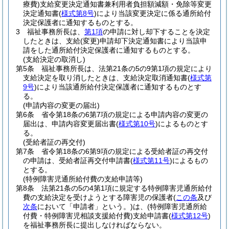
療費)
支給変更決定通知書兼利用者負担額減額・免除等変更
決定通知書
(
様式第8号
)
により当該変更決定に係る通所給付
決定保護者に通知するものとする。
3
福祉事務所長は、
第1項
の申請に対し却下することを決定
したときは、支給
(変更)
申請却下決定通知書により当該申
請をした通所給付決定保護者に通知するものとする。
(支給決定の取消し)
第5条
福祉事務所長は、法第21条の5の9第1項の規定により
支給決定を取り消したときは、支給決定取消通知書
(
様式第
9号
)
により当該通所給付決定保護者に通知するものとす
る。
(申請内容の変更の届出)
第6条
省令第18条の6第7項の規定による申請内容の変更の
届出は、申請内容変更届出書
(
様式第10号
)
によるものとす
る。
(受給者証の再交付)
第7条
省令第18条の6第9項の規定による受給者証の再交付
の申請は、受給者証再交付申請書
(
様式第11号
)
によるもの
とする。
(特例障害児通所給付費の支給申請等)
第8条
法第21条の5の4第1項に規定する特例障害児通所給付
費の支給決定を受けようとする障害児の保護者
(
この条
及び
次条
において「申請者」という。)
は、
(特例障害児通所給
付費・特例障害児相談支援給付費)
支給申請書
(
様式第12号
)
を福祉事務所長に提出しなければならない。