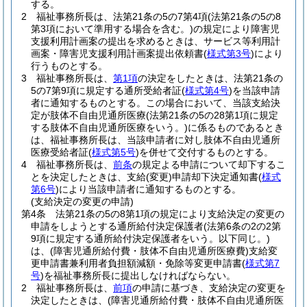
する。
2
福祉事務所長は、法第21条の5の7第4項
(法第21条の5の8
第3項において準用する場合を含む。)
の規定により障害児
支援利用計画案の提出を求めるときは、サービス等利用計
画案・障害児支援利用計画案提出依頼書
(
様式第3号
)
により
行うものとする。
3
福祉事務所長は、
第1項
の決定をしたときは、法第21条の
5の7第9項に規定する通所受給者証
(
様式第4号
)
を当該申請
者に通知するものとする。
この場合において、当該支給決
定が肢体不自由児通所医療
(法第21条の5の28第1項に規定
する肢体不自由児通所医療をいう。)
に係るものであるとき
は、福祉事務所長は、当該申請者に対し肢体不自由児通所
医療受給者証
(
様式第5号
)
を併せて交付するものとする。
4
福祉事務所長は、
前条
の規定よる申請について却下するこ
とを決定したときは、支給
(変更)
申請却下決定通知書
(
様式
第6号
)
により当該申請者に通知するものとする。
(支給決定の変更の申請)
第4条
法第21条の5の8第1項の規定により支給決定の変更の
申請をしようとする通所給付決定保護者
(法第6条の2の2第
9項に規定する通所給付決定保護者をいう。以下同じ。)
は、
(障害児通所給付費・肢体不自由児通所医療費)
支給変
更申請書兼利用者負担額減額・免除等変更申請書
(
様式第7
号
)
を福祉事務所長に提出しなければならない。
2
福祉事務所長は、
前項
の申請に基づき、支給決定の変更を
決定したときは、
(障害児通所給付費・肢体不自由児通所医