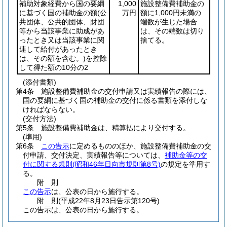
補助対象経費から国の要綱
1,000
施設整備費補助金の
に基づく国の補助金の額
(公
万円
額に1,000円未満の
共団体、公共的団体、財団
端数が生じた場合
等から当該事業に助成があ
は、その端数は切り
ったとき又は当該事業に関
捨てる。
連して給付があったとき
は、その額を含む。)
を控除
して得た額の10分の2
(添付書類)
第4条
施設整備費補助金の交付申請又は実績報告の際には、
国の要綱に基づく国の補助金の交付に係る書類を添付しな
ければならない。
(交付方法)
第5条
施設整備費補助金は、精算払により交付する。
(準用)
第6条
この告示
に定めるもののほか、施設整備費補助金の交
付申請、交付決定、実績報告等については、
補助金等の交
付に関する規則
(昭和46年日向市規則第8号)
の規定を準用す
る。
附
則
この告示
は、公表の日から施行する。
附
則
(平成22年8月23日
告示第120号)
この告示は、公表の日から施行する。