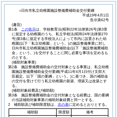
○日向市私立幼稚園施設整備費補助金交付要綱
平成19年4月1日
告示第62号
(趣旨)
第1条
この告示
は、学校教育法
(昭和22年法律第26号)
第3章
に規定する幼稚園のうち、私立学校法
(昭和24年法律第270
号)
第3条に規定する学校法人によって市内に設置された幼
稚園
(以下「私立幼稚園」という。)
の施設整備事業に対し
日向市私立幼稚園施設整備費補助金
(以下「施設整備費補助
金」という。)
を交付することに関し必要な事項を定めるも
のとする。
(補助対象事業)
第2条
施設整備費補助金の交付対象となる事業は、私立幼稚
園施設整備費補助金交付要綱
(平成11年4月1日付け文部大
臣裁定。以下「国の要綱」という。)
に基づき、国の補助金
の交付を受けて行う私立幼稚園の新築、増築又は改築とす
る。
(補助対象経費及び補助額)
第3条
施設整備費補助金の交付対象となる経費は、国の要綱
の当該補助対象事業の補助対象経費と同一とする。
2
補助額及び補助限度額は、
次の表
に定めるとおりとする。
補助額
限度額
備考