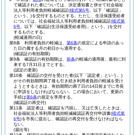
て確認された者については、決定通知書と併せて社会福祉
法人等利用者負担軽減確認証
(
様式第5号
。以下「確認証」
という。)
を交付するものとする。
ただし、生活保護受給者
については、社会福祉法人等利用者負担軽減確認証
(
様式第
6号
。以下「確認証
(生活保護受給者用)
」という。)
を交付
するものとする。
(軽減適用の日)
第8条
利用者負担の軽減は、
第6条
の規定による申請のあっ
た日の属する月の初日から適用する。
(確認証の有効期限)
第9条
確認証の有効期限は、
前条
の軽減の適用後、最初に到
来する7月31日までとする。
(認定の更新)
第10条
確認証の交付を受けた者
(以下「認定者」という。)
がその有効期間満了後も引き続き利用者負担の軽減を受け
ようとするときは、有効期間の満了日の14日前までに市長
に申請をしなければならない。
この場合において、更新の
手続は
第6条
の規定を準用する。
(確認証の再交付)
第11条
認定者は、確認証を汚損し、又は亡失したときは、
社会福祉法人等利用者負担軽減確認証再交付申請書
(
様式第
6号
)
を市長に提出し、確認証の再交付を受けなければなら
ない。
(届出等)