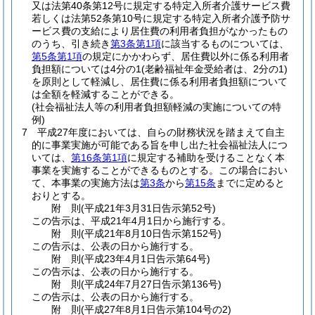
又は法第40条第12号に規定する特定入所者介護サービス費
若しくは法第52条第10号に規定する特定入所者介護予防サ
ービス費の支給により居住費の利用者負担がなかったもの
のうち、引き続き
第3条第1項
に該当するものについては、
第5条第1項
の規定にかかわらず、居住費以外に係る利用者
負担額については4分の1
(老齢福祉年金受給者は、2分の1)
を原則として軽減し、居住費に係る利用者負担額について
は全額を軽減することができる。
(社会福祉法人等の利用者負担額軽減の実施についての特
例)
7
平成27年度においては、自らの財務状況を踏まえて自主
的に事業実施が可能である旨を申し出た社会福祉法人につ
いては、
第16条第1項
に規定する補助を受けることなく本
事業を実施することができるものとする。
この場合におい
て、本事業の実施方法は
第3条
から
第15条
までに定めると
おりとする。
附
則
(平成21年3月31日
告示第52号)
この告示は、平成21年4月1日から施行する。
附
則
(平成21年8月10日
告示第152号)
この告示は、公表の日から施行する。
附
則
(平成23年4月1日
告示第64号)
この告示は、公表の日から施行する。
附
則
(平成24年7月27日
告示第136号)
この告示は、公表の日から施行する。
附
則
(平成27年8月1日
告示第104号の2)