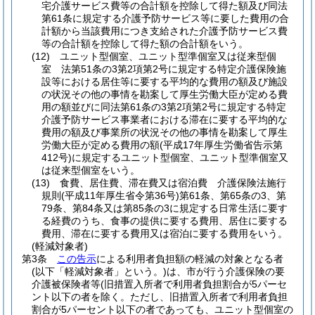
宅介護サービス費等の合計額を控除して得た額及び同法
第61条に規定する介護予防サービス等に要した費用の合
計額から当該費用につき支給された介護予防サービス費
等の合計額を控除して得た額の合計額をいう。
(12)
ユニット型個室、ユニット型準個室又は従来型個
室 法第51条の3第2項第2号に規定する特定介護保険施
設等における居住等に要する平均的な費用の額及び施設
の状況その他の事情を勘案して厚生労働大臣が定める費
用の額並びに同法第61条の3第2項第2号に規定する特定
介護予防サービス事業者における滞在に要する平均的な
費用の額及び事業所の状況その他の事情を勘案して厚生
労働大臣が定める費用の額
(平成17年厚生労働省告示第
412号)
に規定するユニット型個室、ユニット型準個室又
は従来型個室をいう。
(13)
食費、居住費、滞在費又は宿泊費 介護保険法施行
規則
(平成11年厚生省令第36号)
第61条、第65条の3、第
79条、第84条又は第85条の3に規定する日常生活に要す
る経費のうち、食事の提供に要する費用、居住に要する
費用、滞在に要する費用又は宿泊に要する費用をいう。
(軽減対象者)
第3条
この告示
による利用者負担額の軽減の対象となる者
(以下「軽減対象者」という。)
は、市が行う介護保険の要
介護被保険者等
(旧措置入所者で利用者負担割合が5パーセ
ント以下の者を除く。ただし、旧措置入所者で利用者負担
割合が5パーセント以下の者であっても、ユニット型個室の