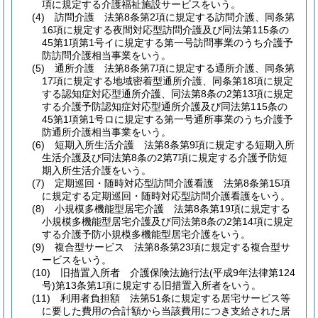
項に規定する介護福祉施設サービスをいう。
(4)
訪問介護 法第8条第2項に規定する訪問介護、同条第
16項に規定する夜間対応型訪問介護及び同法第115条の
45第1項第1号イに規定する第一号訪問事業のうち介護予
防訪問介護相当事業をいう。
(5)
通所介護 法第8条第7項に規定する通所介護、同条第
17項に規定する地域密着型通所介護、同条第18項に規定
する認知症対応型通所介護、同法第8条の2第13項に規定
する介護予防認知症対応型通所介護及び同法第115条の
45第1項第1号ロに規定する第一号通所事業のうち介護予
防通所介護相当事業をいう。
(6)
短期入所生活介護 法第8条第9項に規定する短期入所
生活介護及び同法第8条の2第7項に規定する介護予防短
期入所生活介護をいう。
(7)
定期巡回・随時対応型訪問介護看護 法第8条第15項
に規定する定期巡回・随時対応型訪問介護看護をいう。
(8)
小規模多機能型居宅介護 法第8条第19項に規定する
小規模多機能型居宅介護及び同法第8条の2第14項に規定
する介護予防小規模多機能型居宅介護をいう。
(9)
複合型サービス 法第8条第23項に規定する複合型サ
ービスをいう。
(10)
旧措置入所者 介護保険法施行法
(平成9年法律第124
号)
第13条第1項に規定する旧措置入所者をいう。
(11)
利用者負担額 法第51条に規定する居宅サービス等
に要した費用の合計額から当該費用につき支給された居