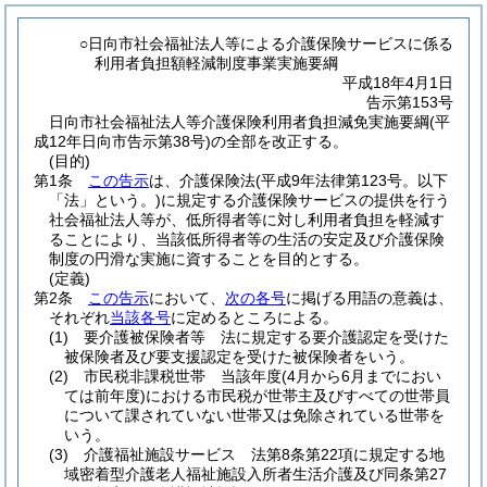
○日向市社会福祉法人等による介護保険サービスに係る
利用者負担額軽減制度事業実施要綱
平成18年4月1日
告示第153号
日向市社会福祉法人等介護保険利用者負担減免実施要綱(平
成12年日向市告示第38号)の全部を改正する。
(目的)
第1条
この告示
は、介護保険法
(平成9年法律第123号。以下
「法」という。)
に規定する介護保険サービスの提供を行う
社会福祉法人等が、低所得者等に対し利用者負担を軽減す
ることにより、当該低所得者等の生活の安定及び介護保険
制度の円滑な実施に資することを目的とする。
(定義)
第2条
この告示
において、
次の各号
に掲げる用語の意義は、
それぞれ
当該各号
に定めるところによる。
(1)
要介護被保険者等 法に規定する要介護認定を受けた
被保険者及び要支援認定を受けた被保険者をいう。
(2)
市民税非課税世帯 当該年度
(4月から6月までにおい
ては前年度)
における市民税が世帯主及びすべての世帯員
について課されていない世帯又は免除されている世帯を
いう。
(3)
介護福祉施設サービス 法第8条第22項に規定する地
域密着型介護老人福祉施設入所者生活介護及び同条第27