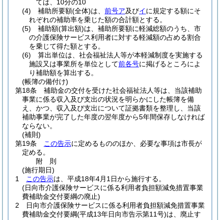
ては、10分の10
(4)
補助所要額
(全体)
は、
前号ア
及び
イ
に規定する額にそ
れぞれの補助率を乗じた額の合計額とする。
(5)
補助額
(算出額)
は、補助所要額に軽減総額のうち、市
の介護保険サービス利用者に対する軽減額の占める割合
を乗じて得た額とする。
(6)
算出単位は、社会福祉法人等が本軽減制度を実施する
施設又は事業所を単位として
前各号
に掲げるところによ
り補助額を算出する。
(帳簿の備付け)
第18条
補助金の交付を受けた社会福祉法人等は、当該補助
事業に係る収入及び支出の状況を明らかにした帳簿を備
え、かつ、収入及び支出について証拠書類を整理し、当該
補助事業が完了した年度の翌年度から5年間保存しなければ
ならない。
(補則)
第19条
この告示
に定めるもののほか、必要な事項は市長が
定める。
附
則
(施行期日)
1
この告示
は、平成18年4月1日から施行する。
(日向市介護保険サービスに係る利用者負担額減免措置事業
費補助金交付要綱の廃止)
2
日向市介護保険サービスに係る利用者負担額減免措置事業
費補助金交付要綱
(平成13年日向市告示第11号)
は、廃止す