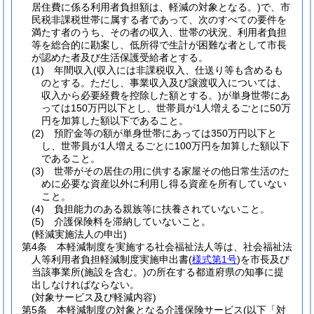
居住費に係る利用者負担額は、軽減の対象となる。)
で、市
民税非課税世帯に属する者であって、次のすべての要件を
満たす者のうち、その者の収入、世帯の状況、利用者負担
等を総合的に勘案し、低所得で生計が困難な者として市長
が認めた者及び生活保護受給者とする。
(1)
年間収入
(収入には非課税収入、仕送り等も含めるも
のとする。ただし、事業収入及び譲渡収入については、
収入から必要経費を控除した額とする。)
が単身世帯にあ
っては150万円以下とし、世帯員が1人増えるごとに50万
円を加算した額以下であること。
(2)
預貯金等の額が単身世帯にあっては350万円以下と
し、世帯員が1人増えるごとに100万円を加算した額以下
であること。
(3)
世帯がその居住の用に供する家屋その他日常生活のた
めに必要な資産以外に利用し得る資産を所有していない
こと。
(4)
負担能力のある親族等に扶養されていないこと。
(5)
介護保険料を滞納していないこと。
(軽減実施法人の申出)
第4条
本軽減制度を実施する社会福祉法人等は、社会福祉法
人等利用者負担軽減制度実施申出書
(
様式第1号
)
を市長及び
当該事業所
(施設を含む。)
の所在する都道府県の知事に提
出しなければならない。
(対象サービス及び軽減内容)
第5条
本軽減制度の対象となる介護保険サービス
(以下「対