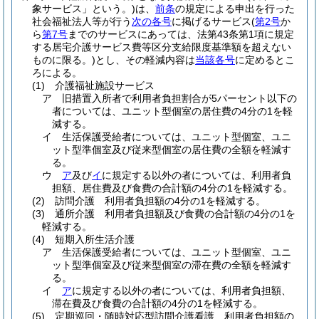
象サービス」という。)
は、
前条
の規定による申出を行った
社会福祉法人等が行う
次の各号
に掲げるサービス
(
第2号
か
ら
第7号
までのサービスにあっては、法第43条第1項に規定
する居宅介護サービス費等区分支給限度基準額を超えない
ものに限る。)
とし、その軽減内容は
当該各号
に定めるとこ
ろによる。
(1)
介護福祉施設サービス
ア
旧措置入所者で利用者負担割合が5パーセント以下の
者については、ユニット型個室の居住費の4分の1を軽
減する。
イ
生活保護受給者については、ユニット型個室、ユニ
ット型準個室及び従来型個室の居住費の全額を軽減す
る。
ウ
ア
及び
イ
に規定する以外の者については、利用者負
担額、居住費及び食費の合計額の4分の1を軽減する。
(2)
訪問介護 利用者負担額の4分の1を軽減する。
(3)
通所介護 利用者負担額及び食費の合計額の4分の1を
軽減する。
(4)
短期入所生活介護
ア
生活保護受給者については、ユニット型個室、ユニ
ット型準個室及び従来型個室の滞在費の全額を軽減す
る。
イ
ア
に規定する以外の者については、利用者負担額、
滞在費及び食費の合計額の4分の1を軽減する。
(5)
定期巡回・随時対応型訪問介護看護 利用者負担額の