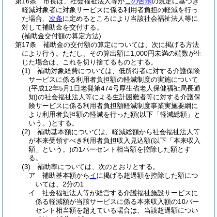
第16条
市長は、社会福祉法人等が
この告示
の規定に基づき
軽減対象者に対象サービスに係る利用者負担の軽減を行っ
た場合、
次条
に定めるところにより当該社会福祉法人等に
対して補助金を交付する。
(補助金交付額の算定方法)
第17条
補助金の交付額の算定については、次に掲げる方法
により行う。
ただし、その算出額に1,000円未満の端数が生
じた場合は、これを切り捨てるものとする。
(1)
補助対象経費については、低所得者に対する介護保険
サービスに係る利用者負担額の軽減制度の実施について
(平成12年5月1日老発第474号厚生省老人保健福祉局長通
知)
の社会福祉法人等による生計困難者等に対する介護保
険サービスに係る利用者負担額軽減制度事業実施要綱に
より利用者負担額の軽減を行った額
(以下「軽減総額」と
いう。)
とする。
(2)
補助基本額については、軽減総額から社会福祉法人等
が本来受領すべき利用者負担収入見込額
(以下「本来収入
額」という。)
の1パーセント相当額を控除した額とす
る。
(3)
補助率については、次のとおりとする。
ア
補助基本額から
イ
に掲げる超過額を控除した額につ
いては、2分の1
イ
社会福祉法人等が経営する介護福祉施設サービスに
係る軽減額が当該サービスに係る本来収入額の10パー
セント相当額を超えている場合は、当該超過額につい