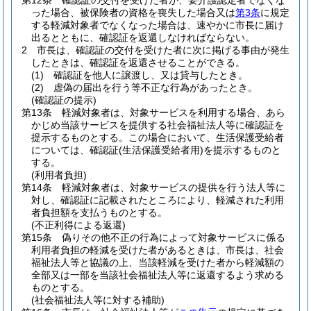
第12条
確認証の交付を受けた者が、要介護認定者でなくな
った場合、被保険者の資格を喪失した場合又は
第3条
に規定
する軽減対象者でなくなった場合は、速やかに市長に届け
出るとともに、確認証を返還しなければならない。
2
市長は、確認証の交付を受けた者に次に掲げる事由が発生
したときは、確認証を返還させることができる。
(1)
確認証を他人に譲渡し、又は貸与したとき。
(2)
虚偽の届出を行う等不正な行為があったとき。
(確認証の提示)
第13条
軽減対象者は、対象サービスを利用する場合、あら
かじめ当該サービスを提供する社会福祉法人等に確認証を
提示するものとする。
この場合において、生活保護受給者
については、確認証
(生活保護受給者用)
を提示するものと
する。
(利用者負担)
第14条
軽減対象者は、対象サービスの提供を行う法人等に
対し、確認証に記載されたところにより、軽減された利用
者負担額を支払うものとする。
(不正利得による返還)
第15条
偽りその他不正の行為によって対象サービスに係る
利用者負担の軽減を受けた者があるときは、市長は、社会
福祉法人等と協議の上、当該軽減を受けた者から軽減額の
全部又は一部を当該社会福祉法人等に返還するよう求める
ものとする。
(社会福祉法人等に対する補助)