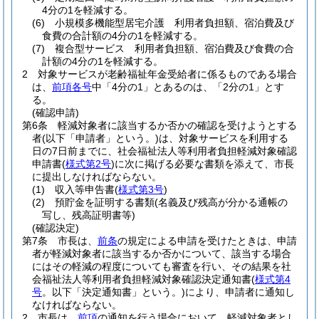
4分の1を軽減する。
(6)
小規模多機能型居宅介護 利用者負担額、宿泊費及び
食費の合計額の4分の1を軽減する。
(7)
複合型サービス 利用者負担額、宿泊費及び食費の合
計額の4分の1を軽減する。
2
対象サービスが老齢福祉年金受給者に係るものである場合
は、
前項各号
中「4分の1」とあるのは、「2分の1」とす
る。
(確認申請)
第6条
軽減対象者に該当するか否かの確認を受けようとする
者
(以下「申請者」という。)
は、対象サービスを利用する
日の7日前までに、社会福祉法人等利用者負担軽減対象確認
申請書
(
様式第2号
)
に次に掲げる必要な書類を添えて、市長
に提出しなければならない。
(1)
収入等申告書
(
様式第3号
)
(2)
預貯金を証明する書類
(名義及び残高が分かる通帳の
写し、残高証明書等)
(確認決定)
第7条
市長は、
前条
の規定による申請を受けたときは、申請
者が軽減対象者に該当するか否かについて、該当する場合
にはその軽減の程度についても審査を行い、その結果を社
会福祉法人等利用者負担軽減対象確認決定通知書
(
様式第4
号
。以下「決定通知書」という。)
により、申請者に通知し
なければならない。
2
市長は、
前項
の通知を行う場合において、軽減対象者とし