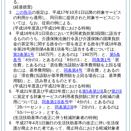
る。
(経過措置)
3
この告示
の規定は、平成17年10月1日以降の対象サービス
の利用から適用し、同日前に提供された対象サービスにつ
いては、なお、従前の例による。
(平成18年度及び平成19年度における特例)
4
平成18年6月1日現在において利用者負担第3段階に該当す
るもののうち、介護保険法施行令及び介護保険の国庫負担
金の算定等に関する政令の一部を改正する政令
(平成18年政
令第28号)
附則第4条第1項各号に該当する者については、
第3条第1号
「150万円」とあるのは「190万円」と、
第5条
各号
「4分の1」とあるのは「8分の1」と、
同条第1号
「居
住費」とあるのは「居住費
(当該額が基準費用額を上回る場
合には、基準費用額)
」と、
同条第4号
「滞在費」とあるの
は「滞在費
(当該額が基準費用額を上回る場合には、基準費
用額)
」と、読み替えるものとする。
(平成21年度及び平成22年度における特例)
5
平成21年度及び平成22年度における
第5条第1項
及び
第2項
に規定する対象サービスの利用者負担額に対する軽減の適
用については、
同条第1項各号
中「4分の1」とあるのは
「28パーセント」と、
同条第2項
中「2分の1」とあるのは
「53パーセント」とする。
(生活扶助基準の改正に伴う軽減対象者の特例)
6
平成27年4月1日施行の生活扶助基準の改正に伴い生活保
護が廃止された者であって、廃止時点における軽減対象者