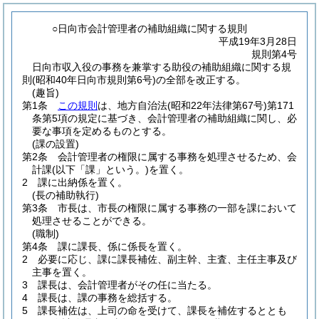
○日向市会計管理者の補助組織に関する規則
平成19年3月28日
規則第4号
日向市収入役の事務を兼掌する助役の補助組織に関する規
則(昭和40年日向市規則第6号)の全部を改正する。
(趣旨)
第1条
この規則
は、地方自治法
(昭和22年法律第67号)
第171
条第5項の規定に基づき、会計管理者の補助組織に関し、必
要な事項を定めるものとする。
(課の設置)
第2条
会計管理者の権限に属する事務を処理させるため、会
計課
(以下「課」という。)
を置く。
2
課に出納係を置く。
(長の補助執行)
第3条
市長は、市長の権限に属する事務の一部を課において
処理させることができる。
(職制)
第4条
課に課長、係に係長を置く。
2
必要に応じ、課に課長補佐、副主幹、主査、主任主事及び
主事を置く。
3
課長は、会計管理者がその任に当たる。
4
課長は、課の事務を総括する。
5
課長補佐は、上司の命を受けて、課長を補佐するととも