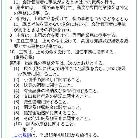
に、会計管理者に事故があるときはその職務を行う。
6
副主幹は、上司の命を受けて、高度な専門的業務又は特定
の事務に従事する。
7
係長は、上司の命を受けて、係の事務をつかさどるととも
に、課長補佐を置かない場合において、会計管理者に事故
があるときはその職務を行う。
8
主査は、上司の命を受けて、専門的業務に従事する。
9
主任主事は、上司の命を受けて、高度な知識及び経験を必
要とする事務に従事する。
10
主事は、上司の命を受けて、担任事務に従事する。
(事務分掌)
第5条
出納係の事務分掌は、次のとおりとする。
(1)
現金
(現金に代えて納付された証券を含む。)
の出納及
び保管に関すること。
(2)
小切手の振出しに関すること。
(3)
決算の調整に関すること。
(4)
有価証券の出納及び保管に関すること。
(5)
支出負担行為の確認に関すること。
(6)
資金管理に関すること。
(7)
調定及び収納金に関すること。
(8)
指定金融機関に関すること。
(9)
その他出納及び審査に関すること。
(10)
課内の庶務に関すること。
附
則
この規則
は、平成19年4月1日から施行する。